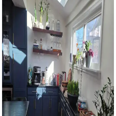
perde çubuğu destekleriyle konfor sağlanır.
Sherwin Williams Cream & Sugar Duvar Rengine
Uyumlu Perde Seçimi ve Ton Çakışması Önleme
Yöntemleri
Sherwin Williams Cream & Sugar duvar rengine sahip odalarda
perde seçimi, halı ve dekorasyonla uyumlu tonlarda yapılmalı. Pinch
pleat model perdeler estetik görünüm sağlar ve ton çakışmasını
önler.
Ev Satışında Valance Kullanımı ve Pencere
Dekorasyonunun Mekana Etkileri
Ev satışında valance kullanımı, pencere görünümünü yumuşatırken
mekana renk ve doku katar. Ancak yanlış kullanım mekanda görsel
karmaşa yaratabilir ve ışık alımını kısıtlayabilir.
Orta 2000'ler Sarı Tonları: Mekanlarda Doğru
Renk Seçimi ve Uyum Analizi
Orta 2000'ler sarı tonları, doğru kombinasyonlarla mekanlara
sıcaklık katabilir. Ancak uyumsuz kullanımlarda eski moda ve