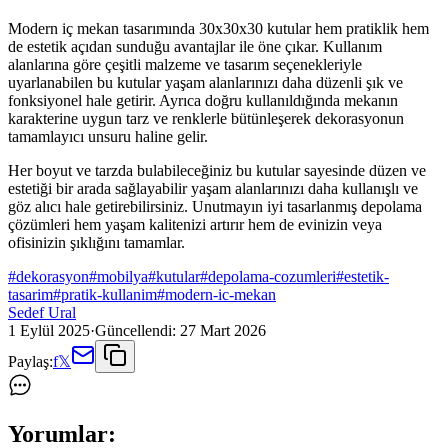
Modern iç mekan tasarımında 30x30x30 kutular hem pratiklik hem
de estetik açıdan sunduğu avantajlar ile öne çıkar. Kullanım
alanlarına göre çeşitli malzeme ve tasarım seçenekleriyle
uyarlanabilen bu kutular yaşam alanlarınızı daha düzenli şık ve
fonksiyonel hale getirir. Ayrıca doğru kullanıldığında mekanın
karakterine uygun tarz ve renklerle bütünleşerek dekorasyonun
tamamlayıcı unsuru haline gelir.
Her boyut ve tarzda bulabileceğiniz bu kutular sayesinde düzen ve
estetiği bir arada sağlayabilir yaşam alanlarınızı daha kullanışlı ve
göz alıcı hale getirebilirsiniz. Unutmayın iyi tasarlanmış depolama
çözümleri hem yaşam kalitenizi artırır hem de evinizin veya
ofisinizin şıklığını tamamlar.
#
dekorasyon
#
mobilya
#
kutular
#
depolama-cozumleri
#
estetik-
tasarim
#
pratik-kullanim
#
modern-ic-mekan
Sedef Ural
1 Eylül 2025
·
Güncellendi:
27 Mart 2026
Paylaş:
f
𝕏
Yorumlar: