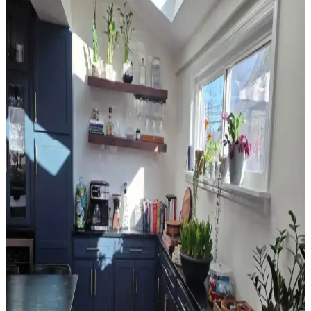
perde çubuğu destekleriyle konfor sağlanır.
Sherwin Williams Cream & Sugar Duvar Rengine
Uyumlu Perde Seçimi ve Ton Çakışması Önleme
Yöntemleri
Sherwin Williams Cream & Sugar duvar rengine sahip odalarda
perde seçimi, halı ve dekorasyonla uyumlu tonlarda yapılmalı. Pinch
pleat model perdeler estetik görünüm sağlar ve ton çakışmasını
önler.
Ev Satışında Valance Kullanımı ve Pencere
Dekorasyonunun Mekana Etkileri
Ev satışında valance kullanımı, pencere görünümünü yumuşatırken
mekana renk ve doku katar. Ancak yanlış kullanım mekanda görsel
karmaşa yaratabilir ve ışık alımını kısıtlayabilir.
Orta 2000'ler Sarı Tonları: Mekanlarda Doğru
Renk Seçimi ve Uyum Analizi
Orta 2000'ler sarı tonları, doğru kombinasyonlarla mekanlara
sıcaklık katabilir. Ancak uyumsuz kullanımlarda eski moda ve