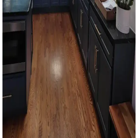
sıradan bir görünüm ortaya çıkabilir. Renk seçimi mekanın diğer
unsurlarıyla dengelenmeli.
Salon Duvar Düzenlemesinde Raf Kullanımı ve
Estetik Dengenin Sağlanması
Salon duvarlarında rafların simetrik yerleşimi, aksesuar seçimi ve
mobilya düzeni mekânın estetik ve fonksiyonel dengesini sağlar.
Doğru duvar rengi ve sanat eserleriyle ferah bir atmosfer oluşturulur.
Oda Düzenlemesinde Boş Alanların Fonksiyonel ve
Estetik Değerlendirme Yöntemleri
Oda düzenlemesinde boş alanların bitkiler, aynalar, raflar ve sanat
eserleriyle değerlendirilmesi yaşam kalitesini artırır. Doğru
yerleştirme ile fonksiyonel ve estetik mekanlar oluşturulur.
Mutfak Köşesini Fonksiyonel ve Estetik Hale
Getirme Pratik Düzenleme Yöntemleri
Mutfak köşenizi düzenlerken gereksiz eşyalardan kurtulmak,
bitkileri doğru konumlandırmak ve askı sistemleri kullanmak
işlevsellik ve estetik sağlar. Alanı işlevsel gruplarla düzenlemek
önemlidir.