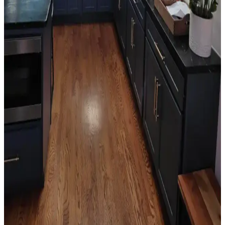
sıradan bir görünüm ortaya çıkabilir. Renk seçimi mekanın diğer
unsurlarıyla dengelenmeli.
Salon Duvar Düzenlemesinde Raf Kullanımı ve
Estetik Dengenin Sağlanması
Salon duvarlarında rafların simetrik yerleşimi, aksesuar seçimi ve
mobilya düzeni mekânın estetik ve fonksiyonel dengesini sağlar.
Doğru duvar rengi ve sanat eserleriyle ferah bir atmosfer oluşturulur.
Oda Düzenlemesinde Boş Alanların Fonksiyonel ve
Estetik Değerlendirme Yöntemleri
Oda düzenlemesinde boş alanların bitkiler, aynalar, raflar ve sanat
eserleriyle değerlendirilmesi yaşam kalitesini artırır. Doğru
yerleştirme ile fonksiyonel ve estetik mekanlar oluşturulur.
Mutfak Köşesini Fonksiyonel ve Estetik Hale
Getirme Pratik Düzenleme Yöntemleri
Mutfak köşenizi düzenlerken gereksiz eşyalardan kurtulmak,
bitkileri doğru konumlandırmak ve askı sistemleri kullanmak
işlevsellik ve estetik sağlar. Alanı işlevsel gruplarla düzenlemek