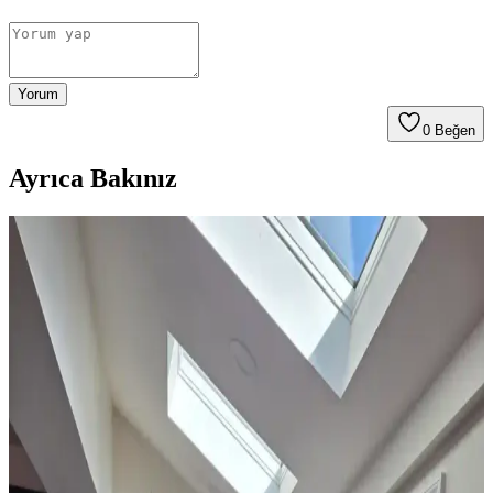
Yorum
0
Beğen
Ayrıca Bakınız
Ev Dekorasyonunda Halı Seçimi: Renk Dengesi ve
Uyum Prensipleriyle Mekan Tasarımı
Ev dekorasyonunda halı seçimi, renk dengesi ve desen uyumu ile
mekanın atmosferini belirler. 60/30/10 prensibi ve mobilyalarla
uyum, yaşam alanına sıcaklık ve kişilik katar.
Yatak Odası Perde Seçimi ve Asma Teknikleri:
Estetik ve Fonksiyonel Yaklaşımlar
Yatak odası perdelerinde doğru seçim ve asma teknikleri, mekanın
estetiğini ve enerji verimliliğini artırır. Pelmet kullanımı ve uygun