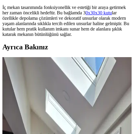
İç mekan tasarımında fonksiyonellik ve estetiği bir araya getirmek
her zaman öncelikli hedeftir. Bu bağlamda 3
0x30x30
kutu
lar
özellikle depolama çözümleri ve dekoratif unsurlar olarak modern
yaşam alanlarında sıklıkla tercih edilen unsurlar haline gelmiştir. Bu
kutular hem pratik kullanım imkanı sunar hem de alanlara şıklık
katarak mekanın bütünlüğünü sağlar.
Ayrıca Bakınız
Ev Dekorasyonunda Halı Seçimi: Renk Dengesi ve
Uyum Prensipleriyle Mekan Tasarımı
Ev dekorasyonunda halı seçimi, renk dengesi ve desen uyumu ile
mekanın atmosferini belirler. 60/30/10 prensibi ve mobilyalarla
uyum, yaşam alanına sıcaklık ve kişilik katar.
Yatak Odası Perde Seçimi ve Asma Teknikleri:
Estetik ve Fonksiyonel Yaklaşımlar
Yatak odası perdelerinde doğru seçim ve asma teknikleri, mekanın
estetiğini ve enerji verimliliğini artırır. Pelmet kullanımı ve uygun