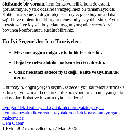
ölçüsünde bir yorgan
, hem fonksiyonelliği hem de estetik
görünümüyle, yatak odasında vazgeçilmez bir tamamlayıcıdır.
Kaliteli malzeme ve doğru ölçü seçimiyle, gece boyunca daha
sağlıklı ve dinlendirici bir uyku deneyimi yaşayabilirsiniz. Ayrıca,
mevsimsel ve kişisel ihtiyaçlara uygun yorganlar seçerek, yıl
boyunca konforunuzu sürdürebilirsiniz.
En İyi Seçenekler İçin Tavsiyeler:
Mevsime uygun dolgu ve kalınlık tercih edin.
Doğal ve nefes alabilir malzemeleri tercih edin.
Odak noktanız sadece fiyat değil, kalite ve uyumluluk
olsun.
Unutmayın, doğru yorgan seçimi, sadece uyku kalitenizi artırmakla
kalmaz, aynı zamanda odanızın dekorasyonunu tamamlayan şık bir
detay olur. Rahat ve huzurlu uykular dileriz!
#
yorgan
#
tek-kisilik-yatak
#
yatak-olculeri
#
yatak-yorgan-
uyumu
#
mevsimlik-yorganlar
#
yatak-odasi-dekorasyonu
#
yorgan-
malzemeleri
Cem Özbar
1 Eylül 2025
·
Güncellendi:
27 Mart 2026