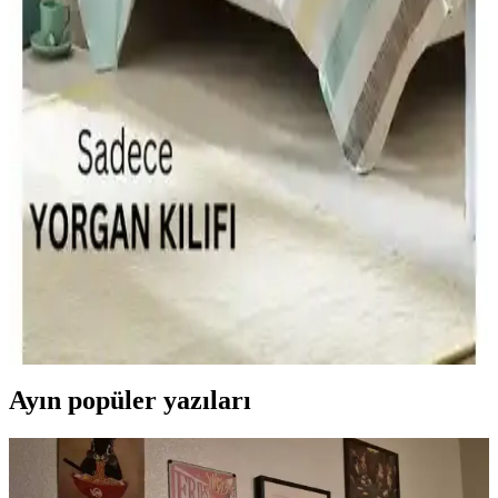
öne çıkarır.
Alla Turca ve Misev Tek Kişilik Yorgan
Karşılaştırması: Özellikler ve Kullanıcı Yorumları
İki farklı tek kişilik yorgan modelini karşılaştırıyoruz. Alla Turca çift
taraflı silikon yorgan ve Misev silikon yorganın özellikleri, kullanıcı
yorumları ve avantajlarıyla ilgili detaylar burada.
Ely Parker Çift Yönlü Yorgan Kılıfı: Modern
Tasarım ve Kolay Bakım Özellikleriyle
Ely Parker çift yönlü yorgan kılıfı, 160x220 cm ölçüsü, pamuk-
polyester karışımı ve kolay ütülenebilir özelliğiyle modern yatak
odalarına uyum sağlar. Renk seçenekleriyle estetik ve dayanıklı
kullanım sunar.
Ayın popüler yazıları