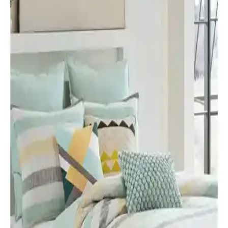
performansı, kumaş dokuması, ağırlık/ölçü, mevsim kullanımı ve
temizleme talimatları açısından karşılaştırır; kullanıcı yorumlarıyla
destekler.
Karaca Home Tek Kişilik Yorgan: Hafif ve Sıcak
Tutma Kapasitesi Yüksek Ürün Özellikleri
Karaca Home'un 155x215 cm ölçülerindeki tek kişilik yorganı, hafif
ve nefes alabilir mikrofiber yüzeyiyle rahat ve sıcak uyku sağlar,
bakım kolaylığı ile günlük kullanım için idealdir.
Yataş Dacron Quallofil Tek Kişilik XL Yorgan:
Yüksek Isı Yalıtımı ve Konfor Sağlayan Modern
Tasarım
Yataş Dacron Quallofil Tek Kişilik XL Yorgan, 175x215 cm ölçüsü
ve üstün ısı yalıtımıyla dört mevsim kullanıma uygun, hafif ve şık
tasarımıyla konfor sağlar.
Lorien ve GOLDRİSE Çift Kişilik Welsoft Yorgan
Karşılaştırması ve Özellikleri
Lorien ve GOLDRİSE çift kişilik welsoft yorganların malzeme,