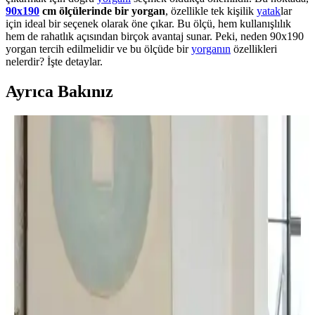
90x190
cm ölçülerinde bir yorgan
, özellikle tek kişilik
yatak
lar
için ideal bir seçenek olarak öne çıkar. Bu ölçü, hem kullanışlılık
hem de rahatlık açısından birçok avantaj sunar. Peki, neden 90x190
yorgan tercih edilmelidir ve bu ölçüde bir
yorganın
özellikleri
nelerdir? İşte detaylar.
Ayrıca Bakınız
Karaca Home Ekosoft Beyaz Çift Kişilik Yorgan:
Silikon Elyaf Dolgu, Polyester Yüzey ve Kolay
Bakım
Karaca Home Ekosoft Beyaz Çift Kişilik Yorgan, 195×215 cm,
silikon Elyaf dolgu ve polyester yüzey ile hafiflik ve konfor sunar.
30°C makinede yıkanabilir; sade tasarım ve pratik bakım günlük
kullanıma uygundur, soğuk havalarda ek ısı gerekebilir.
Madame Coco Faust Yorgan ile Yataş Macaron Çift
Kişilik Yorgan ve Yastık Karşılaştırması
Bu makale, Madame Coco Faust Jakarlı Biyeli Çift Kişilik Yorgan
ile Yataş Macaron Çift Kişilik Yorgan ve Yastık Setini, dolgu, ısı