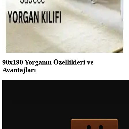
yorumları ve avantajlarıyla ilgili detaylar burada.
Ely Parker Çift Yönlü Yorgan Kılıfı: Modern
Tasarım ve Kolay Bakım Özellikleriyle
Ely Parker çift yönlü yorgan kılıfı, 160x220 cm ölçüsü, pamuk-
polyester karışımı ve kolay ütülenebilir özelliğiyle modern yatak
odalarına uyum sağlar. Renk seçenekleriyle estetik ve dayanıklı
kullanım sunar.
90x190 Yorganın Özellikleri ve
Avantajları