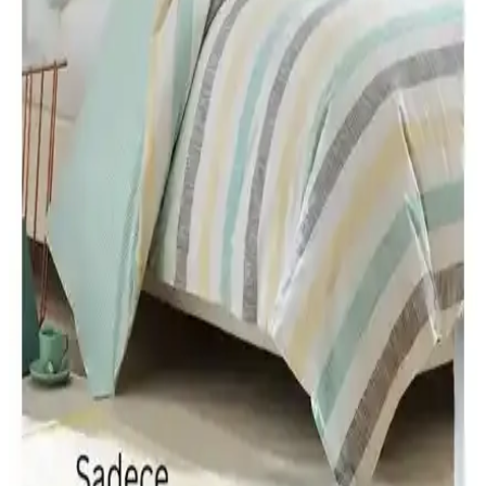
sıcak tutma, yumuşaklık ve dayanıklılık özellikleri detaylı şekilde
karşılaştırılıyor, kullanıcı deneyimleri ve olumsuz yönler de
inceleniyor.
Madame Coco Faust King Size Yorgan ile Yataş
Macaron Çift Kişilik Yorgan Karşılaştırması:
Ölçülerden Dolgu ve Bakım
Bu karşılaştırma, Madame Coco Faust King Size Beyaz Yorgan ile
Yataş Macaron Çift Kişilik Yorgan takımını veri odaklı olarak
inceleyen bir karşılaştırmadır. Ölçüler Faust için 215x235 cm,
Macaron için 195x215 cm ve yastık içerikleriyle farklı takım
yapılarına odaklanır; silikon elyaf dolgu ve mikrofiber/kumaş
dokuması gibi unsurları ele alır. Isı dengesi, hava sirkülasyonu ve
bakım talimatları (30°C yıkama, ağartma yok, kurutma yok, ütü yok)
karşılaştırılır. Kullanıcı yorumları konfor ve mevsimlik performansı
öne çıkarır.
Alla Turca ve Misev Tek Kişilik Yorgan
Karşılaştırması: Özellikler ve Kullanıcı Yorumları
İki farklı tek kişilik yorgan modelini karşılaştırıyoruz. Alla Turca çift
taraflı silikon yorgan ve Misev silikon yorganın özellikleri, kullanıcı