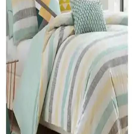
Yataş Dacron Quallofil Tek Kişilik XL Yorgan, 175x215 cm ölçüsü
ve üstün ısı yalıtımıyla dört mevsim kullanıma uygun, hafif ve şık
tasarımıyla konfor sağlar.
Lorien ve GOLDRİSE Çift Kişilik Welsoft Yorgan
Karşılaştırması ve Özellikleri
Lorien ve GOLDRİSE çift kişilik welsoft yorganların malzeme,
sıcak tutma, yumuşaklık ve dayanıklılık özellikleri detaylı şekilde
karşılaştırılıyor, kullanıcı deneyimleri ve olumsuz yönler de
inceleniyor.
Madame Coco Faust King Size Yorgan ile Yataş
Macaron Çift Kişilik Yorgan Karşılaştırması:
Ölçülerden Dolgu ve Bakım
Bu karşılaştırma, Madame Coco Faust King Size Beyaz Yorgan ile
Yataş Macaron Çift Kişilik Yorgan takımını veri odaklı olarak
inceleyen bir karşılaştırmadır. Ölçüler Faust için 215x235 cm,
Macaron için 195x215 cm ve yastık içerikleriyle farklı takım
yapılarına odaklanır; silikon elyaf dolgu ve mikrofiber/kumaş
dokuması gibi unsurları ele alır. Isı dengesi, hava sirkülasyonu ve
bakım talimatları (30°C yıkama, ağartma yok, kurutma yok, ütü yok)
karşılaştırılır. Kullanıcı yorumları konfor ve mevsimlik performansı