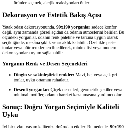
ürünler seçmek, alerjik reaksiyonları önler.
Dekorasyon ve Estetik Bakış Açısı
Yatak odası dekorasyonunda,
90x190 yorganlar
sadece konfor
değil, aynı zamanda görsel açıdan da odanın atmosferini belirler. Bu
ölçüdeki yorganlar, odanın renk paletine ve tarzına uygun olarak
seçildiğinde, mekâna şıklık ve sıcaklık katabilir. Özellikle pastel
tonlar veya nötr renkler tercih edilerek, minimalist veya modern
dekorasyonlara uyum sağlanabilir.
Yorganın Renk ve Desen Seçenekleri
Dingin ve sakinleştirici renkler:
Mavi, bej veya açık gri
tonlar, uyku ortamını rahatlatır.
Desenli yorganlar:
Çiçek desenleri, geometrik şekiller veya
minimal motifler, odanın hareket kazanmasına yardımcı olur.
Sonuç: Doğru Yorgan Seçimiyle Kaliteli
Uyku
İyi bir uyku, yaşam kalitenizi doğrudan etkiler. Bu nedenle,
90x190