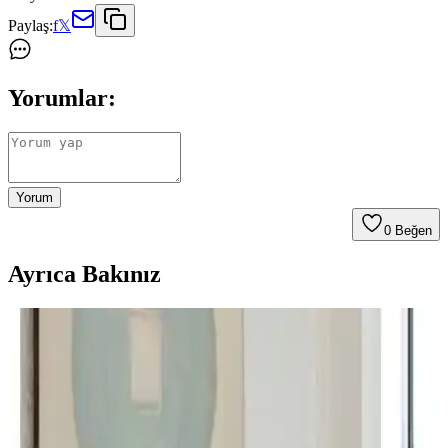
Paylaş:
f
𝕏
Yorumlar:
Yorum
0
Beğen
Ayrıca Bakınız
Karaca Home Ekosoft Beyaz Çift Kişilik Yorgan:
Silikon Elyaf Dolgu, Polyester Yüzey ve Kolay
Bakım
Karaca Home Ekosoft Beyaz Çift Kişilik Yorgan, 195×215 cm,
silikon Elyaf dolgu ve polyester yüzey ile hafiflik ve konfor sunar.