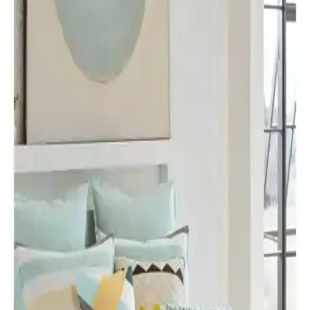
30°C makinede yıkanabilir; sade tasarım ve pratik bakım günlük
kullanıma uygundur, soğuk havalarda ek ısı gerekebilir.
Madame Coco Faust Yorgan ile Yataş Macaron Çift
Kişilik Yorgan ve Yastık Karşılaştırması
Bu makale, Madame Coco Faust Jakarlı Biyeli Çift Kişilik Yorgan
ile Yataş Macaron Çift Kişilik Yorgan ve Yastık Setini, dolgu, ısı
performansı, kumaş dokuması, ağırlık/ölçü, mevsim kullanımı ve
temizleme talimatları açısından karşılaştırır; kullanıcı yorumlarıyla
destekler.
Karaca Home Tek Kişilik Yorgan: Hafif ve Sıcak
Tutma Kapasitesi Yüksek Ürün Özellikleri
Karaca Home'un 155x215 cm ölçülerindeki tek kişilik yorganı, hafif
ve nefes alabilir mikrofiber yüzeyiyle rahat ve sıcak uyku sağlar,
bakım kolaylığı ile günlük kullanım için idealdir.
Yataş Dacron Quallofil Tek Kişilik XL Yorgan:
Yüksek Isı Yalıtımı ve Konfor Sağlayan Modern
Tasarım