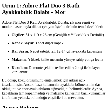
Ürün 1: Adore Flat Duo 3 Katlı
Ayakkabılık Dolabı - Mor
Adore Flat Duo 3 Katlı Ayakkabılık Dolabı, şık mor rengi ve
modern tasarımıyla dikkat çekiyor. İşte bu ürünün temel özellikleri:
Ölçüler
: 51 x 119 x 26 cm (Genişlik x Yükseklik x Derinlik)
Kapak Sayısı
: 3 adet düşer kapak
Raf Sayısı
: 6 adet estetik raf, 12-14 çift ayakkabı kapasitesi
Malzeme
: Yüksek kalite melamin yüzeye sahip yonga levha
Kurulum
: Demonte şekilde teslim edilir; 2 kişi ile kolayca
kurulabilir.
Bu dolap, koku oluşumunu engellemek için arkası açık
tasarlanmıştır. Ancak, bazı kullanıcılar ayakkabı bölmelerinin dar
olduğunu ve spor ayakkabıların sığmadığını belirtmişlerdir. Ayrıca,
kapakların tam kapanmadığı ve malzeme kalitesinin bazı kullanıcılar
tarafından yetersiz bulunduğu eleştirileri de mevcuttur.
Ayrıca Bakınız