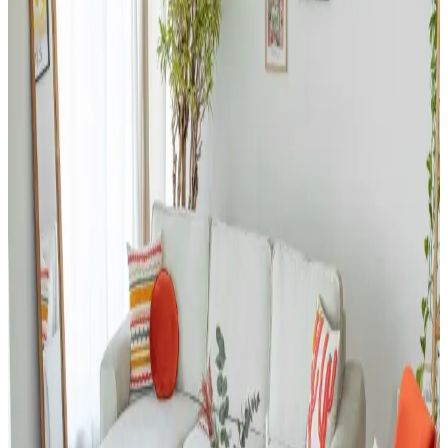
Ev Dekorasyonunda Halı Seçimi: Renk Dengesi ve
Uyum Prensipleriyle Mekan Tasarımı
Ev dekorasyonunda halı seçimi, renk dengesi ve desen uyumu ile
mekanın atmosferini belirler. 60/30/10 prensibi ve mobilyalarla
uyum, yaşam alanına sıcaklık ve kişilik katar.
Salon Duvar Düzenlemesinde Raf Kullanımı ve
Estetik Dengenin Sağlanması
Salon duvarlarında rafların simetrik yerleşimi, aksesuar seçimi ve
mobilya düzeni mekânın estetik ve fonksiyonel dengesini sağlar.
Doğru duvar rengi ve sanat eserleriyle ferah bir atmosfer oluşturulur.
Giriş Holü Dekorasyonunda Estetik ve
Fonksiyonellik: Sahil Evi İçin Pratik Çözümler
Giriş holü dekorasyonunda duvar kağıdı seçimi, mobilya düzeni ve
zemin malzemeleri estetik ve fonksiyonelliği dengeler. Sahil
evlerinde kum ve neme karşı pratik çözümler önemlidir.
ABD'de USM Haller Modüler Mobilya Sistemlerine
Uyumlu Alternatifler ve Üretim Değerlendirmesi