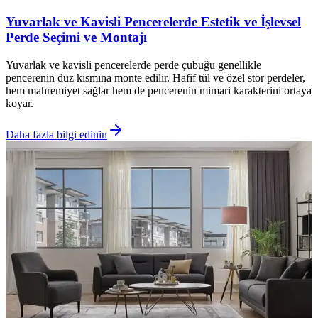
Yuvarlak ve Kavisli Pencerelerde Estetik ve İşlevsel
Perde Seçimi ve Montajı
Yuvarlak ve kavisli pencerelerde perde çubuğu genellikle
pencerenin düz kısmına monte edilir. Hafif tül ve özel stor perdeler,
hem mahremiyet sağlar hem de pencerenin mimari karakterini ortaya
koyar.
Daha fazla bilgi edinin