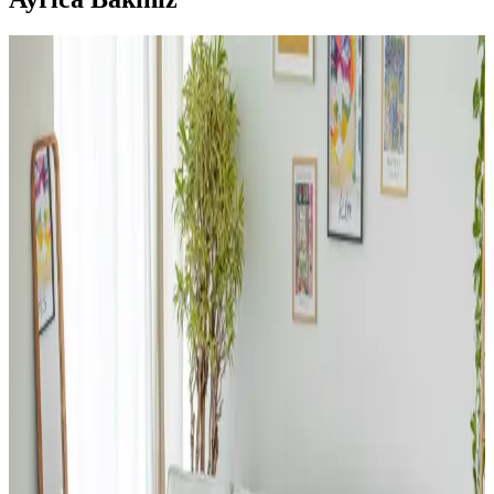
Dergi ve Gazete Tutucularının Fonksiyonları ve
Alternatif Kullanım Alanları Hakkında Detaylı
İnceleme
Dergi ve gazete tutucuları, basılı medyanın yanı sıra battaniye,
ayakkabı ve banyo malzemeleri gibi farklı eşyaların
düzenlenmesinde fonksiyonel çözümler sunar. Malzeme ve boyut
çeşitliliği kullanım alanlarını genişletir.
Ev Dekorasyonunda Halı Seçimi: Renk Dengesi ve
Uyum Prensipleriyle Mekan Tasarımı
Ev dekorasyonunda halı seçimi, renk dengesi ve desen uyumu ile
mekanın atmosferini belirler. 60/30/10 prensibi ve mobilyalarla
uyum, yaşam alanına sıcaklık ve kişilik katar.
Salon Duvar Düzenlemesinde Raf Kullanımı ve
Estetik Dengenin Sağlanması
Salon duvarlarında rafların simetrik yerleşimi, aksesuar seçimi ve