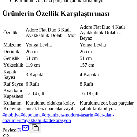
Kurulumu zor, bazı parçalar çabuk kırılabiliyor
Ürünlerin Özellik Karşılaştırması
Adore Flat Duo 4 Katlı
Adore Flat Duo 3 Katlı
Özellik
Ayakkabılık Dolabı -
Ayakkabılık Dolabı - Mor
Beyaz
Malzeme
Yonga Levha
Yonga Levha
Derinlik
26 cm
26 cm
Genişlik
51 cm
51 cm
Yükseklik
119 cm
157 cm
Kapak
3 Kapaklı
4 Kapaklı
Sayısı
Raf Sayısı
6 Raflı
8 Raflı
Ayakkabı
12-14 çift
16-18 çift
Kapasitesi
Kullanım
Kurulumu oldukça kolay,
Kurulumu zor, bazı parçalar
Kolaylığı
ancak bazı parçalar zayıf.
çabuk kırılabiliyor.
#
mobilya
#
depolama
#
organizer
#
modern-tasarim
#
dar-alan-
cozumleri
#
ayakkabilik
#
dekorasyon
Paylaş:
f
𝕏