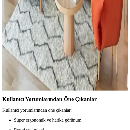
Küçük Toalet Odası Yenileme: Fonksiyonel ve
Estetik Tasarım Önerileri
Küçük toalet odasının yenilenmesinde mobilya uyumu, ton sür ton
desenler ve aksesuar seçimi önemlidir. Uygun fiyatlı dolap boyama
ve hijyenik halı tercihleri mekâna estetik ve fonksiyonellik katar.
Küçük Oturma Odalarında Rahat Koltuk Yerleşimi
ve Dekorasyon Stratejileri
Küçük oturma odalarında rahat koltukların yerleşimi ve
dekorasyonunda fonksiyonellik ile estetiğin dengelenmesi önemlidir.
Doğru mobilya seçimi ve aksesuar kullanımı mekânı hem konforlu
hem şık kılar.
Kullanıcı Yorumlarından Öne Çıkanlar
Kullanıcı yorumlarından öne çıkanlar:
Süper ergonomik ve harika görünüm
Rengi çok güzel