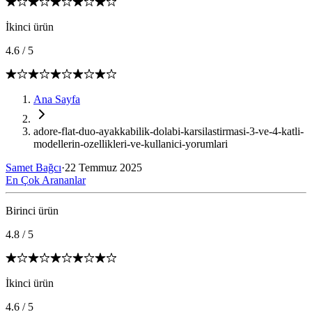
İkinci ürün
4.6
/
5
Ana Sayfa
adore-flat-duo-ayakkabilik-dolabi-karsilastirmasi-3-ve-4-katli-
modellerin-ozellikleri-ve-kullanici-yorumlari
Samet Bağcı
·
22 Temmuz 2025
En Çok Arananlar
Birinci ürün
4.8
/
5
İkinci ürün
4.6
/
5