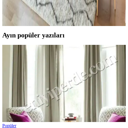
Küçük oturma odalarında rahat koltukların yerleşimi ve
dekorasyonunda fonksiyonellik ile estetiğin dengelenmesi önemlidir.
Doğru mobilya seçimi ve aksesuar kullanımı mekânı hem konforlu
hem şık kılar.
Ayın popüler yazıları
Popüler