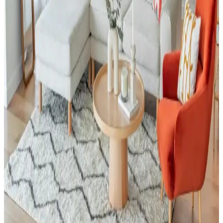
USM Haller modüler mobilyalarının yüksek fiyatları, ABD'de yerel
marangozlar ve yapı marketlerinden temin edilen uyumlu parçalarla
ekonomik ve esnek alternatifler oluşturulmasına yol açıyor. Üretim
maliyetleri ve kullanıcı deneyimleri değerlendiriliyor.
Yeşil Kanepe Dekorasyonunda Renk Uyumu ve
Mobilya Düzeniyle Mekan Estetiği
Yeşil kanepe, odanın renk paleti ve mobilya düzeniyle uyum
sağladığında dekorasyonda öne çıkar. Renk bütünlüğü ve mobilya
yerleşimi, mekanın estetiğini ve ferahlığını artırır.
Küçük Toalet Odası Yenileme: Fonksiyonel ve
Estetik Tasarım Önerileri
Küçük toalet odasının yenilenmesinde mobilya uyumu, ton sür ton
desenler ve aksesuar seçimi önemlidir. Uygun fiyatlı dolap boyama
ve hijyenik halı tercihleri mekâna estetik ve fonksiyonellik katar.
Küçük Oturma Odalarında Rahat Koltuk Yerleşimi
ve Dekorasyon Stratejileri