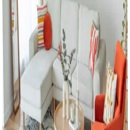
mobilya düzeni mekânın estetik ve fonksiyonel dengesini sağlar.
Doğru duvar rengi ve sanat eserleriyle ferah bir atmosfer oluşturulur.
Giriş Holü Dekorasyonunda Estetik ve
Fonksiyonellik: Sahil Evi İçin Pratik Çözümler
Giriş holü dekorasyonunda duvar kağıdı seçimi, mobilya düzeni ve
zemin malzemeleri estetik ve fonksiyonelliği dengeler. Sahil
evlerinde kum ve neme karşı pratik çözümler önemlidir.
ABD'de USM Haller Modüler Mobilya Sistemlerine
Uyumlu Alternatifler ve Üretim Değerlendirmesi
USM Haller modüler mobilyalarının yüksek fiyatları, ABD'de yerel
marangozlar ve yapı marketlerinden temin edilen uyumlu parçalarla
ekonomik ve esnek alternatifler oluşturulmasına yol açıyor. Üretim
maliyetleri ve kullanıcı deneyimleri değerlendiriliyor.
Yeşil Kanepe Dekorasyonunda Renk Uyumu ve
Mobilya Düzeniyle Mekan Estetiği
Yeşil kanepe, odanın renk paleti ve mobilya düzeniyle uyum
sağladığında dekorasyonda öne çıkar. Renk bütünlüğü ve mobilya
yerleşimi, mekanın estetiğini ve ferahlığını artırır.