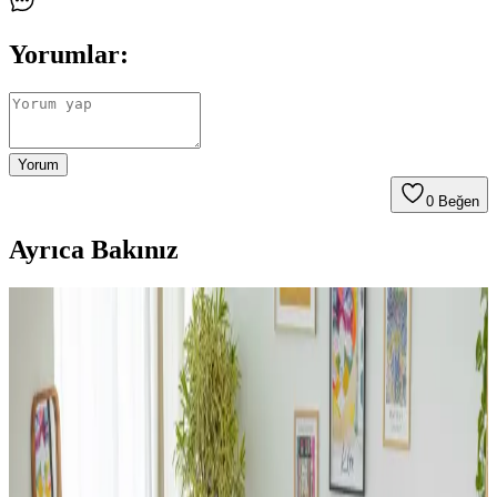
Yorumlar:
Yorum
0
Beğen
Ayrıca Bakınız
Dergi ve Gazete Tutucularının Fonksiyonları ve
Alternatif Kullanım Alanları Hakkında Detaylı
İnceleme
Dergi ve gazete tutucuları, basılı medyanın yanı sıra battaniye,
ayakkabı ve banyo malzemeleri gibi farklı eşyaların
düzenlenmesinde fonksiyonel çözümler sunar. Malzeme ve boyut
çeşitliliği kullanım alanlarını genişletir.