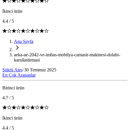
İkinci ürün
4.4
/
5
Ana Sayfa
aeka-ae-2042-ve-imbas-mobilya-camasir-makinesi-dolabi-
karsilastirmasi
Şükrü Ateş
·
30 Temmuz 2025
En Çok Arananlar
Birinci ürün
4.7
/
5
İkinci ürün
4.4
/
5