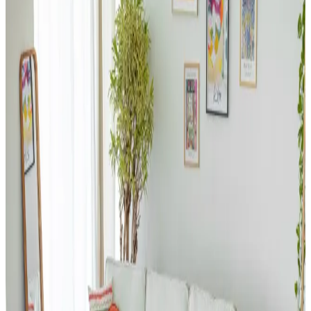
Dergi ve Gazete Tutucularının Fonksiyonları ve
Alternatif Kullanım Alanları Hakkında Detaylı
İnceleme
Dergi ve gazete tutucuları, basılı medyanın yanı sıra battaniye,
ayakkabı ve banyo malzemeleri gibi farklı eşyaların
düzenlenmesinde fonksiyonel çözümler sunar. Malzeme ve boyut
çeşitliliği kullanım alanlarını genişletir.
Ev Dekorasyonunda Halı Seçimi: Renk Dengesi ve
Uyum Prensipleriyle Mekan Tasarımı
Ev dekorasyonunda halı seçimi, renk dengesi ve desen uyumu ile
mekanın atmosferini belirler. 60/30/10 prensibi ve mobilyalarla
uyum, yaşam alanına sıcaklık ve kişilik katar.
Salon Duvar Düzenlemesinde Raf Kullanımı ve
Estetik Dengenin Sağlanması
Salon duvarlarında rafların simetrik yerleşimi, aksesuar seçimi ve
mobilya düzeni mekânın estetik ve fonksiyonel dengesini sağlar.
Doğru duvar rengi ve sanat eserleriyle ferah bir atmosfer oluşturulur.