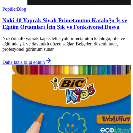
Popüler
Blog
Noki 40 Yaprak Siyah Primetanıtım Kataloğu İş ve
Eğitim Ortamları İçin Şık ve Fonksiyonel Dosya
Noki'nin 40 yaprak kapasiteli siyah primetanıtım kataloğu, ofis ve
eğitimde şık ve dayanıklı düzen sağlar. Belgeleri düzenli tutar,
profesyonel görünüm sunar.
Daha fazla bilgi edinin