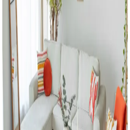
Ev dekorasyonunda halı seçimi, renk dengesi ve desen uyumu ile
mekanın atmosferini belirler. 60/30/10 prensibi ve mobilyalarla
uyum, yaşam alanına sıcaklık ve kişilik katar.
Salon Duvar Düzenlemesinde Raf Kullanımı ve
Estetik Dengenin Sağlanması
Salon duvarlarında rafların simetrik yerleşimi, aksesuar seçimi ve
mobilya düzeni mekânın estetik ve fonksiyonel dengesini sağlar.
Doğru duvar rengi ve sanat eserleriyle ferah bir atmosfer oluşturulur.
Giriş Holü Dekorasyonunda Estetik ve
Fonksiyonellik: Sahil Evi İçin Pratik Çözümler
Giriş holü dekorasyonunda duvar kağıdı seçimi, mobilya düzeni ve
zemin malzemeleri estetik ve fonksiyonelliği dengeler. Sahil
evlerinde kum ve neme karşı pratik çözümler önemlidir.
ABD'de USM Haller Modüler Mobilya Sistemlerine
Uyumlu Alternatifler ve Üretim Değerlendirmesi
USM Haller modüler mobilyalarının yüksek fiyatları, ABD'de yerel
marangozlar ve yapı marketlerinden temin edilen uyumlu parçalarla