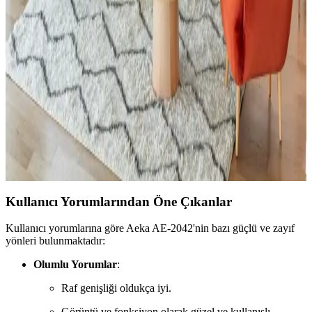
Estetik Tasarım Önerileri
Küçük toalet odasının yenilenmesinde mobilya uyumu, ton sür ton
desenler ve aksesuar seçimi önemlidir. Uygun fiyatlı dolap boyama
ve hijyenik halı tercihleri mekâna estetik ve fonksiyonellik katar.
Küçük Oturma Odalarında Rahat Koltuk Yerleşimi
ve Dekorasyon Stratejileri
Küçük oturma odalarında rahat koltukların yerleşimi ve
dekorasyonunda fonksiyonellik ile estetiğin dengelenmesi önemlidir.
Doğru mobilya seçimi ve aksesuar kullanımı mekânı hem konforlu
hem şık kılar.
Kullanıcı Yorumlarından Öne Çıkanlar
Kullanıcı yorumlarına göre Aeka AE-2042'nin bazı güçlü ve zayıf
yönleri bulunmaktadır:
Olumlu Yorumlar
:
Raf genişliği oldukça iyi.
Görüntü ve fonksiyon olarak güzel ve kullanışlı.