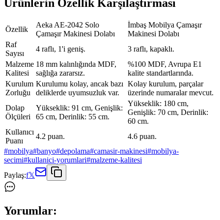
Ürünlerin Özellik Karşılaştırması
Aeka AE-2042 Solo
İmbaş Mobilya Çamaşır
Özellik
Çamaşır Makinesi Dolabı
Makinesi Dolabı
Raf
4 raflı, 1'i geniş.
3 raflı, kapaklı.
Sayısı
Malzeme
18 mm kalınlığında MDF,
%100 MDF, Avrupa E1
Kalitesi
sağlığa zararsız.
kalite standartlarında.
Kurulum
Kurulumu kolay, ancak bazı
Kolay kurulum, parçalar
Zorluğu
deliklerde uyumsuzluk var.
üzerinde numaralar mevcut.
Yükseklik: 180 cm,
Dolap
Yükseklik: 91 cm, Genişlik:
Genişlik: 70 cm, Derinlik:
Ölçüleri
65 cm, Derinlik: 55 cm.
60 cm.
Kullanıcı
4.2 puan.
4.6 puan.
Puanı
#
mobilya
#
banyo
#
depolama
#
camasir-makinesi
#
mobilya-
secimi
#
kullanici-yorumlari
#
malzeme-kalitesi
Paylaş:
f
𝕏
Yorumlar: