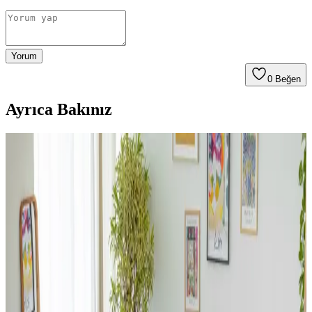
Yorum
0
Beğen
Ayrıca Bakınız
Dergi ve Gazete Tutucularının Fonksiyonları ve
Alternatif Kullanım Alanları Hakkında Detaylı
İnceleme
Dergi ve gazete tutucuları, basılı medyanın yanı sıra battaniye,
ayakkabı ve banyo malzemeleri gibi farklı eşyaların
düzenlenmesinde fonksiyonel çözümler sunar. Malzeme ve boyut
çeşitliliği kullanım alanlarını genişletir.
Ev Dekorasyonunda Halı Seçimi: Renk Dengesi ve
Uyum Prensipleriyle Mekan Tasarımı