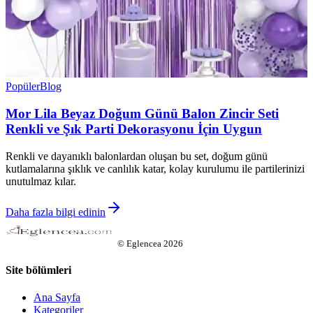
Popüler
Blog
Mor Lila Beyaz Doğum Günü Balon Zincir Seti
Renkli ve Şık Parti Dekorasyonu İçin Uygun
Renkli ve dayanıklı balonlardan oluşan bu set, doğum günü
kutlamalarına şıklık ve canlılık katar, kolay kurulumu ile partilerinizi
unutulmaz kılar.
Daha fazla bilgi edinin
©
Eglencea
2026
Site bölümleri
Ana Sayfa
Kategoriler