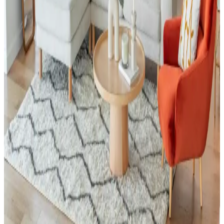
ekonomik ve esnek alternatifler oluşturulmasına yol açıyor. Üretim
maliyetleri ve kullanıcı deneyimleri değerlendiriliyor.
Yeşil Kanepe Dekorasyonunda Renk Uyumu ve
Mobilya Düzeniyle Mekan Estetiği
Yeşil kanepe, odanın renk paleti ve mobilya düzeniyle uyum
sağladığında dekorasyonda öne çıkar. Renk bütünlüğü ve mobilya
yerleşimi, mekanın estetiğini ve ferahlığını artırır.
Küçük Toalet Odası Yenileme: Fonksiyonel ve
Estetik Tasarım Önerileri
Küçük toalet odasının yenilenmesinde mobilya uyumu, ton sür ton
desenler ve aksesuar seçimi önemlidir. Uygun fiyatlı dolap boyama
ve hijyenik halı tercihleri mekâna estetik ve fonksiyonellik katar.
Küçük Oturma Odalarında Rahat Koltuk Yerleşimi
ve Dekorasyon Stratejileri
Küçük oturma odalarında rahat koltukların yerleşimi ve
dekorasyonunda fonksiyonellik ile estetiğin dengelenmesi önemlidir.
Doğru mobilya seçimi ve aksesuar kullanımı mekânı hem konforlu
hem şık kılar.