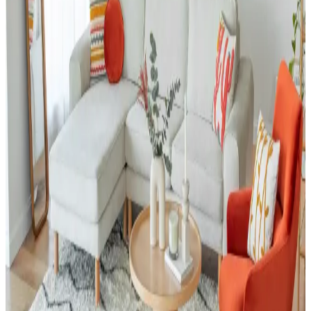
Giriş Holü Dekorasyonunda Estetik ve
Fonksiyonellik: Sahil Evi İçin Pratik Çözümler
Giriş holü dekorasyonunda duvar kağıdı seçimi, mobilya düzeni ve
zemin malzemeleri estetik ve fonksiyonelliği dengeler. Sahil
evlerinde kum ve neme karşı pratik çözümler önemlidir.
ABD'de USM Haller Modüler Mobilya Sistemlerine
Uyumlu Alternatifler ve Üretim Değerlendirmesi
USM Haller modüler mobilyalarının yüksek fiyatları, ABD'de yerel
marangozlar ve yapı marketlerinden temin edilen uyumlu parçalarla
ekonomik ve esnek alternatifler oluşturulmasına yol açıyor. Üretim
maliyetleri ve kullanıcı deneyimleri değerlendiriliyor.
Yeşil Kanepe Dekorasyonunda Renk Uyumu ve
Mobilya Düzeniyle Mekan Estetiği
Yeşil kanepe, odanın renk paleti ve mobilya düzeniyle uyum
sağladığında dekorasyonda öne çıkar. Renk bütünlüğü ve mobilya
yerleşimi, mekanın estetiğini ve ferahlığını artırır.
Küçük Toalet Odası Yenileme: Fonksiyonel ve