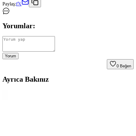
Paylaş:
f
𝕏
Yorumlar:
Yorum
0
Beğen
Ayrıca Bakınız
Perde Rengine Uyumlu Nevresim Seçimi: Beyaz ve
Krem Dışında Alternatif Renk ve Desenler
Perde ve nevresim uyumu, yatak odasında estetik bütünlük sağlar.
Krem ve beyaz dışındaki zeytin yeşili, kırmızı, kahverengi ve
desenli nevresimler, oda özelliklerine göre sıcak ve dengeli atmosfer
yaratır.