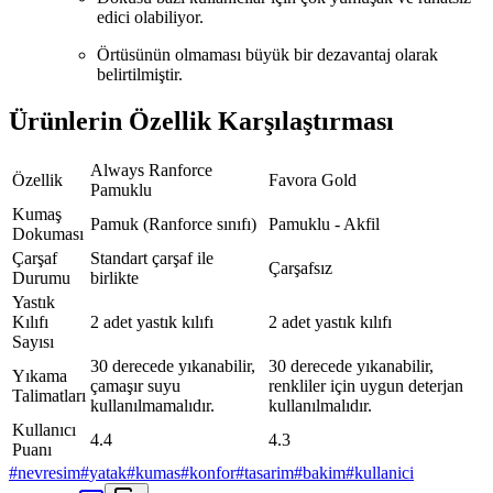
edici olabiliyor.
Örtüsünün olmaması büyük bir dezavantaj olarak
belirtilmiştir.
Ürünlerin Özellik Karşılaştırması
Always Ranforce
Özellik
Favora Gold
Pamuklu
Kumaş
Pamuk (Ranforce sınıfı)
Pamuklu - Akfil
Dokuması
Çarşaf
Standart çarşaf ile
Çarşafsız
Durumu
birlikte
Yastık
Kılıfı
2 adet yastık kılıfı
2 adet yastık kılıfı
Sayısı
30 derecede yıkanabilir,
30 derecede yıkanabilir,
Yıkama
çamaşır suyu
renkliler için uygun deterjan
Talimatları
kullanılmamalıdır.
kullanılmalıdır.
Kullanıcı
4.4
4.3
Puanı
#
nevresim
#
yatak
#
kumas
#
konfor
#
tasarim
#
bakim
#
kullanici