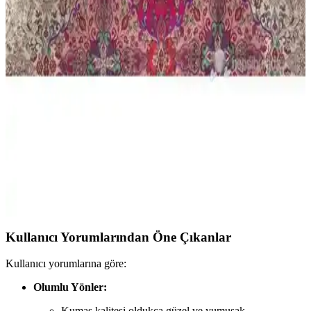
ve dayanıklılık odaklı sonuçlar sunar.
Formeya Lastikli Çarşaflı ve Madame Coco Odette
Tek Kişilik Nevresim Takımı Karşılaştırması
İki farklı nevresim takımı detaylı karşılaştırmasıyla kumaş, renk,
kullanım kolaylığı ve kullanıcı geri bildirimleri hakkında bilgi
sunuyor.
Cotton Box Tuğba Fuşya Çift Kişilik Saten
Nevresim Takımı Detayları ve Özellikleri
Yumuşak dokusu ve canlı renkleriyle dikkat çeken Tuğba Fuşya çift
kişilik saten nevresim takımı, estetik ve konforu bir arada sunar,
uzun ömürlü ve kullanışlıdır.
Kullanıcı Yorumlarından Öne Çıkanlar
Kullanıcı yorumlarına göre:
Olumlu Yönler:
Kumaş kalitesi oldukça güzel ve yumuşak.