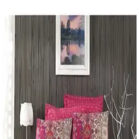
Yataş Bedding Amora ve Nimbus Çift Kişilik
Nevresim Takımları Karşılaştırması
Yataş Bedding Amora ve Nimbus çift kişilik nevresim takımlarını
detaylı karşılaştırıyoruz. Malzeme, tasarım, kullanıcı yorumları ve
özellikler açısından farkları inceleyerek en uygun seçimi yapmanıza
yardımcı oluyoruz.
Yataş Bedding Silva Çift Kişilik Nevresim Takımı
Modern ve Enerjik Tasarımıyla Odalara Canlılık
Katar
Silva nevresim takımı, canlı kırmızı renk ve modern desenleriyle
yatak odalarına ferah ve enerjik bir atmosfer sağlar, dayanıklı
kumaşıyla uzun ömürlü kullanım sunar.
Nacarev Mega Boy Pencereli Kare Ekose Bej Yastık
Yorgan Düzenleyici Hurç: Saklama Çözümü
Bej kare ekose desenli Nacarev Mega Boy Pencereli Hurç,
90x50x50 cm hacmiyle yatak takımları ve sezonluk eşyalar için
geniş depolama sağlar. Şeffaf pencere içerik görünümü ve çift yönlü