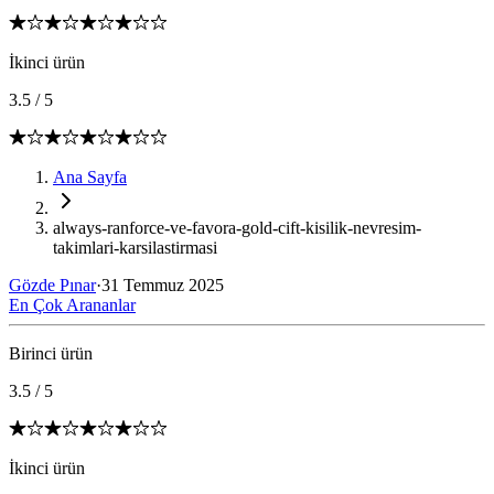
İkinci ürün
3.5
/
5
Ana Sayfa
always-ranforce-ve-favora-gold-cift-kisilik-nevresim-
takimlari-karsilastirmasi
Gözde Pınar
·
31 Temmuz 2025
En Çok Arananlar
Birinci ürün
3.5
/
5
İkinci ürün