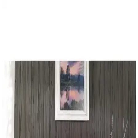
Perde Rengine Uyumlu Nevresim Seçimi: Beyaz ve
Krem Dışında Alternatif Renk ve Desenler
Perde ve nevresim uyumu, yatak odasında estetik bütünlük sağlar.
Krem ve beyaz dışındaki zeytin yeşili, kırmızı, kahverengi ve
desenli nevresimler, oda özelliklerine göre sıcak ve dengeli atmosfer
yaratır.
Yataş Bedding Amora ve Nimbus Çift Kişilik
Nevresim Takımları Karşılaştırması
Yataş Bedding Amora ve Nimbus çift kişilik nevresim takımlarını
detaylı karşılaştırıyoruz. Malzeme, tasarım, kullanıcı yorumları ve
özellikler açısından farkları inceleyerek en uygun seçimi yapmanıza
yardımcı oluyoruz.
Yataş Bedding Silva Çift Kişilik Nevresim Takımı
Modern ve Enerjik Tasarımıyla Odalara Canlılık
Katar
Silva nevresim takımı, canlı kırmızı renk ve modern desenleriyle
yatak odalarına ferah ve enerjik bir atmosfer sağlar, dayanıklı