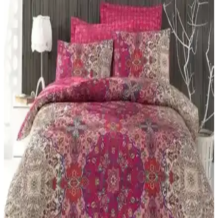
kumaşıyla uzun ömürlü kullanım sunar.
Nacarev Mega Boy Pencereli Kare Ekose Bej Yastık
Yorgan Düzenleyici Hurç: Saklama Çözümü
Bej kare ekose desenli Nacarev Mega Boy Pencereli Hurç,
90x50x50 cm hacmiyle yatak takımları ve sezonluk eşyalar için
geniş depolama sağlar. Şeffaf pencere içerik görünümü ve çift yönlü
fermuar ile pratik ve koruyucudur.
Yataş Aden Ranforce ve Astrid Tek Kişilik Nevresim
Setleri Karşılaştırması
Yataş Aden ve Astrid nevresim setleri, malzeme, tasarım ve
dayanıklılık açısından karşılaştırıldı. Her iki ürünün özellikleri,
kullanıcı yorumları ve bakım detaylarıyla en uygun seçimi
yapmanıza yardımcı olur.
Tulip vs Valezium Tek Kişilik Nevresim Takımları:
Konfor ve Dayanıklılık
Bu karşılaştırma, My Story Mystory Tulip ile Valezium desenli tek
kişilik nevresim takımları arasındaki farkları boyutlar, lastikli çarşaf
yapısı, kumaş dokusu ve bakım talimatları üzerinden inceler; konfor