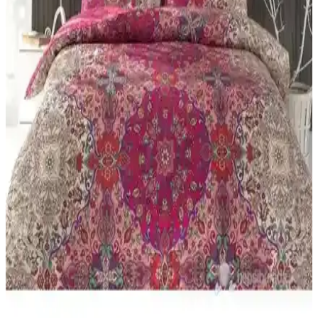
fermuar ile pratik ve koruyucudur.
Yataş Aden Ranforce ve Astrid Tek Kişilik Nevresim
Setleri Karşılaştırması
Yataş Aden ve Astrid nevresim setleri, malzeme, tasarım ve
dayanıklılık açısından karşılaştırıldı. Her iki ürünün özellikleri,
kullanıcı yorumları ve bakım detaylarıyla en uygun seçimi
yapmanıza yardımcı olur.
Tulip vs Valezium Tek Kişilik Nevresim Takımları:
Konfor ve Dayanıklılık
Bu karşılaştırma, My Story Mystory Tulip ile Valezium desenli tek
kişilik nevresim takımları arasındaki farkları boyutlar, lastikli çarşaf
yapısı, kumaş dokusu ve bakım talimatları üzerinden inceler; konfor
ve dayanıklılık odaklı sonuçlar sunar.
Formeya Lastikli Çarşaflı ve Madame Coco Odette
Tek Kişilik Nevresim Takımı Karşılaştırması
İki farklı nevresim takımı detaylı karşılaştırmasıyla kumaş, renk,
kullanım kolaylığı ve kullanıcı geri bildirimleri hakkında bilgi