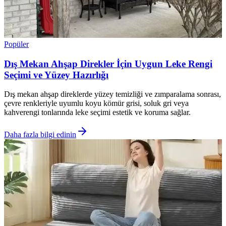
Popüler
Dış Mekan Ahşap Direkler İçin Uygun Leke Rengi
Seçimi ve Yüzey Hazırlığı
Dış mekan ahşap direklerde yüzey temizliği ve zımparalama sonrası,
çevre renkleriyle uyumlu koyu kömür grisi, soluk gri veya
kahverengi tonlarında leke seçimi estetik ve koruma sağlar.
Daha fazla bilgi edinin