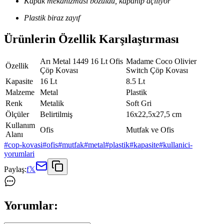
Kapak mekanizması bozuldu, kapanıp açılıyor
Plastik biraz zayıf
Ürünlerin Özellik Karşılaştırması
Arı Metal 1449 16 Lt Ofis
Madame Coco Olivier
Özellik
Çöp Kovası
Switch Çöp Kovası
Kapasite
16 Lt
8.5 Lt
Malzeme
Metal
Plastik
Renk
Metalik
Soft Gri
Ölçüler
Belirtilmiş
16x22,5x27,5 cm
Kullanım
Ofis
Mutfak ve Ofis
Alanı
#
cop-kovasi
#
ofis
#
mutfak
#
metal
#
plastik
#
kapasite
#
kullanici-
yorumlari
Paylaş:
f
𝕏
Yorumlar: