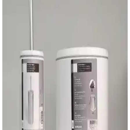
kullanım kolaylığı açısından karşılaştırıyoruz; yer tasarrufu ve
dayanıklılık gibi yönler öne çıkar.
Primanova Lenox Beyaz 6 Litre Çöp Kovası Şıklık
ve İşlevsellik Sunar
Primanova Lenox 6 litrelik beyaz çöp kovası, şık tasarımı ve
fonksiyonel özellikleriyle öne çıkar. Kapak mekanizması ve
malzeme kalitesiyle günlük kullanım için ideal, ancak kapasite ve
kapak tasarımı bazı kullanıcılar tarafından eleştirilebilir.
Primanova LENOX Çöp Kovası ve Tuvalet Fırçası
Seti Modern ve Şık Banyo Aksesuarları
Primanova'nın LENOX seti, modern tasarımı ve dayanıklı
malzemesiyle banyolarınıza şıklık ve fonksiyonellik getiriyor. Bej
renk seçeneğiyle estetik ve kullanışlı bu set, pratik ve şık bir banyo
deneyimi sunar.
Arbu Home ve Metropolavm Çöp Kovaları
Karşılaştırması: Özellikler ve Kullanıcı Yorumları
İki popüler mutfak çöp kovasını detaylı karşılaştırıyoruz. Arbu