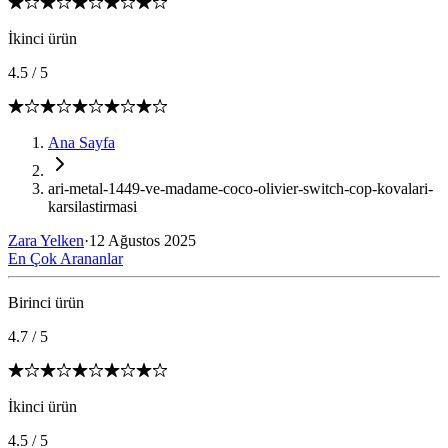
İkinci ürün
4.5
/
5
Ana Sayfa
ari-metal-1449-ve-madame-coco-olivier-switch-cop-kovalari-
karsilastirmasi
Zara Yelken
·
12 Ağustos 2025
En Çok Arananlar
Birinci ürün
4.7
/
5
İkinci ürün
4.5
/
5