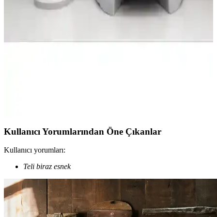
Madame Coco Olivier Switch ve Primanova Lenox modellerinin
özellikleri, kullanıcı yorumları ve performans karşılaştırmasıyla en
uygun seçimi yapmanıza yardımcı oluyoruz.
Primanova Cigo Beyaz Çöp Kovası ve Tuvalet
Fırçası: Modern ve Dayanıklı Banyo Aksesuarları
Primanova Cigo serisi, paslanmaz çelik ve alüminyum
malzemeleriyle dayanıklı, modern ve kullanışlı banyo aksesuarları
sunar. Yumuşak kapanma ve hijyen odaklı tasarımlarla ideal
çözümler sağlar.
Kullanıcı Yorumlarından Öne Çıkanlar
Kullanıcı yorumları:
Teli biraz esnek