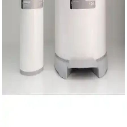
Home'un 15 litrelik şık ve dayanıklı modeli ile Metropolavm'in
küçük ve pratik dolap içi çözümünü inceleyerek en uygun seçimi
yapmanıza yardımcı oluyoruz.
Eforeca Vintage Siyah Çöp Kovası 16 Lt Dayanıklı
ve Şık Tasarım
Eforeca'nın vintage serisi, şık tasarımı ve dayanıklı malzemeleriyle
16 litrelik çöp kovası, ev ve ofislerde hijyen ve estetiği bir arada
sunar.
Madame Coco Olivier Switch ve Primanova Lenox
Çöp Kovası Karşılaştırması ve Özellikleri
Madame Coco Olivier Switch ve Primanova Lenox modellerinin
özellikleri, kullanıcı yorumları ve performans karşılaştırmasıyla en
uygun seçimi yapmanıza yardımcı oluyoruz.
Primanova Cigo Beyaz Çöp Kovası ve Tuvalet
Fırçası: Modern ve Dayanıklı Banyo Aksesuarları
Primanova Cigo serisi, paslanmaz çelik ve alüminyum
malzemeleriyle dayanıklı, modern ve kullanışlı banyo aksesuarları
sunar. Yumuşak kapanma ve hijyen odaklı tasarımlarla ideal