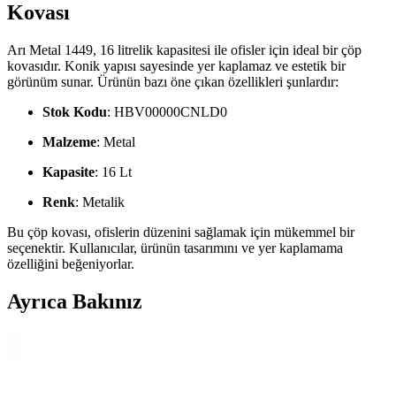
Kovası
Arı Metal 1449, 16 litrelik kapasitesi ile ofisler için ideal bir çöp
kovasıdır. Konik yapısı sayesinde yer kaplamaz ve estetik bir
görünüm sunar. Ürünün bazı öne çıkan özellikleri şunlardır:
Stok Kodu
: HBV00000CNLD0
Malzeme
: Metal
Kapasite
: 16 Lt
Renk
: Metalik
Bu çöp kovası, ofislerin düzenini sağlamak için mükemmel bir
seçenektir. Kullanıcılar, ürünün tasarımını ve yer kaplamama
özelliğini beğeniyorlar.
Ayrıca Bakınız
Madame Coco Olivier Switch 20 Litre Çöp Kovası
Şık Tasarım ve Kullanışlı Özellikler