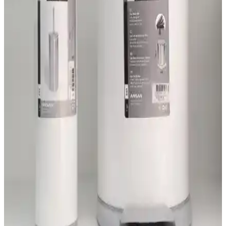
Primanova'nın LENOX seti, modern tasarımı ve dayanıklı
malzemesiyle banyolarınıza şıklık ve fonksiyonellik getiriyor. Bej
renk seçeneğiyle estetik ve kullanışlı bu set, pratik ve şık bir banyo
deneyimi sunar.
Arbu Home ve Metropolavm Çöp Kovaları
Karşılaştırması: Özellikler ve Kullanıcı Yorumları
İki popüler mutfak çöp kovasını detaylı karşılaştırıyoruz. Arbu
Home'un 15 litrelik şık ve dayanıklı modeli ile Metropolavm'in
küçük ve pratik dolap içi çözümünü inceleyerek en uygun seçimi
yapmanıza yardımcı oluyoruz.
Eforeca Vintage Siyah Çöp Kovası 16 Lt Dayanıklı
ve Şık Tasarım
Eforeca'nın vintage serisi, şık tasarımı ve dayanıklı malzemeleriyle
16 litrelik çöp kovası, ev ve ofislerde hijyen ve estetiği bir arada
sunar.
Madame Coco Olivier Switch ve Primanova Lenox
Çöp Kovası Karşılaştırması ve Özellikleri