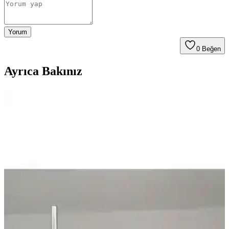
Yorum
0
Beğen
Ayrıca Bakınız
Madame Coco Olivier Switch 20 Litre Çöp Kovası
Şık Tasarım ve Kullanışlı Özellikler
Madame Coco'nun Olivier Switch serisi 20 litrelik şık ve kullanışlı
plastik çöp kovası, hafifliği ve fonksiyonelliğiyle mutfak ve ofislerde
ideal tercih olur.
Seçenekler: Madame Coco Chase Asılabilir Soft
Ekru ile Piev Cappuccino Kapaklı Çöp Kovası
Kıyaslaması
Bu makalede Madame Coco Chase Asılabilir Soft Ekru ile Piev
Cappuccino Kapaklı 15 Lt çöp kovasını malzeme kalitesi, boyut ve