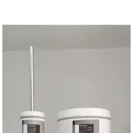
Madame Coco'nun Olivier Switch serisi 20 litrelik şık ve kullanışlı
plastik çöp kovası, hafifliği ve fonksiyonelliğiyle mutfak ve ofislerde
ideal tercih olur.
Seçenekler: Madame Coco Chase Asılabilir Soft
Ekru ile Piev Cappuccino Kapaklı Çöp Kovası
Kıyaslaması
Bu makalede Madame Coco Chase Asılabilir Soft Ekru ile Piev
Cappuccino Kapaklı 15 Lt çöp kovasını malzeme kalitesi, boyut ve
kullanım kolaylığı açısından karşılaştırıyoruz; yer tasarrufu ve
dayanıklılık gibi yönler öne çıkar.
Primanova Lenox Beyaz 6 Litre Çöp Kovası Şıklık
ve İşlevsellik Sunar
Primanova Lenox 6 litrelik beyaz çöp kovası, şık tasarımı ve
fonksiyonel özellikleriyle öne çıkar. Kapak mekanizması ve
malzeme kalitesiyle günlük kullanım için ideal, ancak kapasite ve
kapak tasarımı bazı kullanıcılar tarafından eleştirilebilir.
Primanova LENOX Çöp Kovası ve Tuvalet Fırçası
Seti Modern ve Şık Banyo Aksesuarları