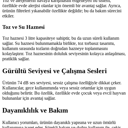
Toz ve alerjenlerin havaya karışmasını engelleyen bu sistem,
özellikle evde alerjisi olanlar için önemli bir avantaj sağlar. Ayrıca,
ürünün filtreleri yıkanabilir özellikte değildir; bu da bakım sürecini
etkiler.
Toz ve Su Haznesi
Toz haznesi 3 litre kapasiteye sahiptir, bu da uzun süreli kullanım
sağlar. Su haznesi bulunmamakla birlikte, toz torbasız tasarımı,
kullanım sırasında tozların doğrudan hazneye toplanmasını
kolaylaştırır. Toz haznesinin doluluk seviyesinin kolayca anlaşılması,
pratiklik sağlar.
Gürültü Seviyesi ve Çalışma Sesleri
Ürünün 74 dB ses seviyesi, sessiz çalışma özelliğiyle dikkat çeker.
Kullanıcılar, gece kullanımında veya sessiz ortamlar için uygun
olduğunu belirtir. Bu özellik, özellikle evde çocuk veya evcil hayvan
bulunanlar için avantaj sağlar.
Dayanıklılık ve Bakım
Kullanıcı yorumları, ürünün dayanıklı yapısına ve uzun ömürlü
kullanımına işaret eder. Sürekli bakım ve doğru kullanım ile, çekiş