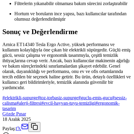
Filtrelerin yıkanabilir olmaması bakım sürecini zorlaştırabilir
Hortum ve boruların ince yapısı, bazı kullanıcılar tarafından
olumsuz değerlendirilmiştir
Sonuç ve Değerlendirme
Arnica ET14340 Tesla Ergo Active, yüksek performansı ve
kullanım kolaylığıyla öne çıkan bir elektrikli süpürgedir. Güçlü emiş
gücü, sessiz çalışma ve ergonomik tasarımıyla, çeşitli temizlik
ihtiyaçlarına cevap verir. Ancak, bazı kullanıcılar makinenin ağırlığı
ve bakım süreçlerindeki sınırlamalardan şikayet edebilir. Genel
olarak, dayanıklılığı ve performansı, onu ev ve ofis ortamlarında
tercih edilen bir seçenek haline getirir. Bu ürün, detaylı özellikleri ve
kullanıcı geri bildirimleriyle, temizlik alanında güvenilir bir
yardımcıdır.
#
elektrikli-supurge
#
toz-torbasiz-supurge
#
guclu-emis-gucu
#
sessiz-
calisma
#
alerji-filtresi
#
evcil-hayvan-tuyu-temizligi
#
ergonomik-
tasarim
Gözde Pınar
18 Aralık 2025
Paylaş:
f
𝕏