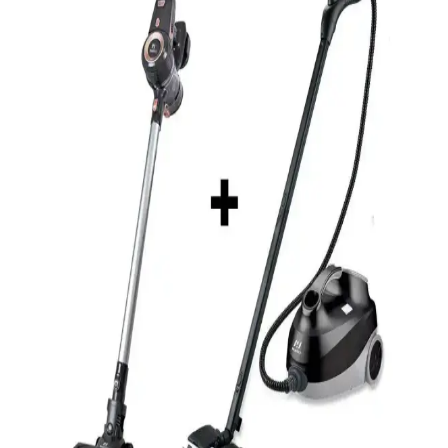
Arnica ET14341 Tesla Premium Ergo Elektrikli
Süpürge İncelemesi ve Kullanıcı Yorumları
Arnica ET14341 Tesla Premium Ergo, güçlü motoru, sessiz
çalışması ve pratik özellikleriyle öne çıkan yüksek performanslı
elektrikli süpürgedir. Kullanıcı dostu tasarımı ve filtreleme
özellikleriyle temizlikte güven sağlar.
Samsung VC07R302MVR/TR Toz Torbasız
Elektrikli Süpürge Özellikleri ve Kullanım Kılavuzu
Samsung'un hafif ve güçlü toz torbasız elektrikli süpürgesi, HEPA
filtresi ve düşük ses seviyesiyle etkili temizlik sağlar, pratik kullanım
sunar.
Bosch Elektrikli Süpürge Toz Torbası G ALL Seti
Detaylı İnceleme ve Kullanıcı Yorumları
Bosch G ALL toz torbası seti, yüksek emiş gücü ve çok katmanlı
filtreleme ile hijyen ve verimlilik sağlar. Uzun ömür ve uyumluluk
sunan bu ürün, temizlik performansını artırır ve maliyetleri düşürür.