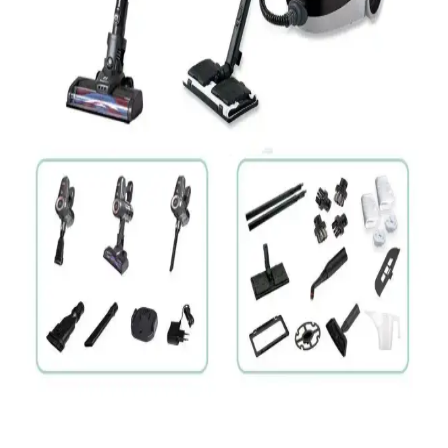
Bosch G ALL toz torbası seti, yüksek emiş gücü ve çok katmanlı
filtreleme ile hijyen ve verimlilik sağlar. Uzun ömür ve uyumluluk
sunan bu ürün, temizlik performansını artırır ve maliyetleri düşürür.
Conti CSC-305 Zeus Plus Dikey Elektrikli Süpürge
İncelemesi ve Kullanıcı Yorumları
Conti CSC-305 Zeus Plus, hafifliği ve güçlü performansıyla küçük
ve orta alanlar için ideal dikey elektrikli süpürge. Ergonomik
tasarımı ve geniş toz haznesiyle pratik temizlik sağlar.
Arnica Pika Turbo ET14411 Elektrikli Süpürge:
Güçlü Performans ve Modern Tasarım Özellikleri
Arnica Pika Turbo ET14411, yüksek emiş gücü, sessiz çalışma ve
şık tasarımıyla günlük temizlikte üstün performans sunar. Çok yönlü
aksesuarlarıyla her yüzeyde etkili temizlik sağlar.
PiranTech Es92 ve CB-107C Temizlik Seti: Güçlü ve
Pratik Ev Temizliği Çözümleri
PiranTech'in Es92 şarjlı dikey süpürgesi ve CB-107C buharlı
makinesi, yüksek güç ve kullanım kolaylığıyla ev temizliğinde