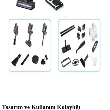
Conti CSC-305 Zeus Plus Dikey Elektrikli Süpürge
İncelemesi ve Kullanıcı Yorumları
Conti CSC-305 Zeus Plus, hafifliği ve güçlü performansıyla küçük
ve orta alanlar için ideal dikey elektrikli süpürge. Ergonomik
tasarımı ve geniş toz haznesiyle pratik temizlik sağlar.
Arnica Pika Turbo ET14411 Elektrikli Süpürge:
Güçlü Performans ve Modern Tasarım Özellikleri
Arnica Pika Turbo ET14411, yüksek emiş gücü, sessiz çalışma ve
şık tasarımıyla günlük temizlikte üstün performans sunar. Çok yönlü
aksesuarlarıyla her yüzeyde etkili temizlik sağlar.
PiranTech Es92 ve CB-107C Temizlik Seti: Güçlü ve
Pratik Ev Temizliği Çözümleri
PiranTech'in Es92 şarjlı dikey süpürgesi ve CB-107C buharlı
makinesi, yüksek güç ve kullanım kolaylığıyla ev temizliğinde
devrim yaratıyor. Derinlemesine temizlik ve hijyen sağlar.
Tasarım ve Kullanım Kolaylığı