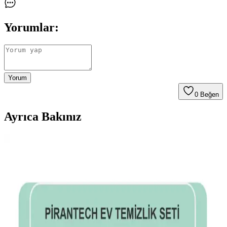
Yorumlar:
Yorum
0
Beğen
Ayrıca Bakınız
Vestel H70 T Elektrikli Süpürge: Güçlü Performans
ve Kullanım Kolaylığıyla Temizlik Çözümü
Vestel H70 T elektrikli süpürge, yüksek güç, sessiz çalışma ve çeşitli
aksesuarlarıyla etkili temizlik sağlar, kullanıcı dostu tasarımıyla öne
çıkar.
Tefal TW7941 Silence Force Cyclonic Effitech: