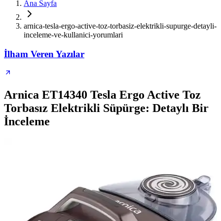
Ana Sayfa
arnica-tesla-ergo-active-toz-torbasiz-elektrikli-supurge-detayli-
inceleme-ve-kullanici-yorumlari
İlham Veren Yazılar
Arnica ET14340 Tesla Ergo Active Toz
Torbasız Elektrikli Süpürge: Detaylı Bir
İnceleme