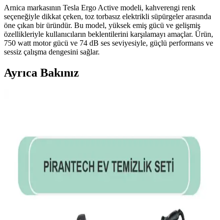
Arnica markasının Tesla Ergo Active modeli, kahverengi renk
seçeneğiyle dikkat çeken, toz torbasız elektrikli süpürgeler arasında
öne çıkan bir üründür. Bu model, yüksek emiş gücü ve gelişmiş
özellikleriyle kullanıcıların beklentilerini karşılamayı amaçlar. Ürün,
750 watt motor gücü ve 74 dB ses seviyesiyle, güçlü performans ve
sessiz çalışma dengesini sağlar.
Ayrıca Bakınız
Vestel H70 T Elektrikli Süpürge: Güçlü Performans
ve Kullanım Kolaylığıyla Temizlik Çözümü
Vestel H70 T elektrikli süpürge, yüksek güç, sessiz çalışma ve çeşitli
aksesuarlarıyla etkili temizlik sağlar, kullanıcı dostu tasarımıyla öne
çıkar.
Tefal TW7941 Silence Force Cyclonic Effitech:
Güçlü ve Sessiz Elektrikli Süpürge Özellikleri
Tefal TW7941 Silence Force Cyclonic Effitech, 900W güç, sessiz
çalışma ve HEPA filtre ile yüksek performanslı, enerji tasarruflu,
kullanışlı ve dayanıklı bir elektrikli süpürgedir.