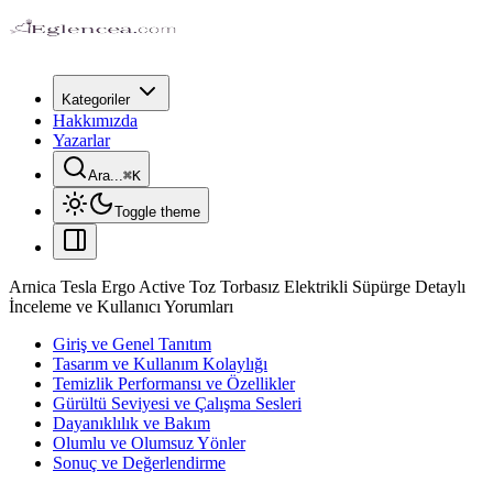
Kategoriler
Hakkımızda
Yazarlar
Ara...
⌘
K
Toggle theme
Arnica Tesla Ergo Active Toz Torbasız Elektrikli Süpürge Detaylı
İnceleme ve Kullanıcı Yorumları
Giriş ve Genel Tanıtım
Tasarım ve Kullanım Kolaylığı
Temizlik Performansı ve Özellikler
Gürültü Seviyesi ve Çalışma Sesleri
Dayanıklılık ve Bakım
Olumlu ve Olumsuz Yönler
Sonuç ve Değerlendirme