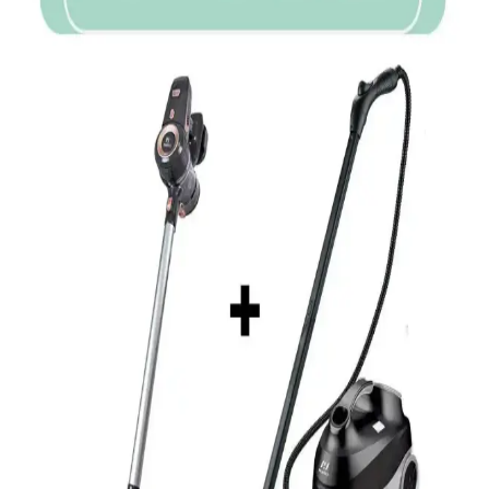
Güçlü ve Sessiz Elektrikli Süpürge Özellikleri
Tefal TW7941 Silence Force Cyclonic Effitech, 900W güç, sessiz
çalışma ve HEPA filtre ile yüksek performanslı, enerji tasarruflu,
kullanışlı ve dayanıklı bir elektrikli süpürgedir.
Arnica ET14341 Tesla Premium Ergo Elektrikli
Süpürge İncelemesi ve Kullanıcı Yorumları
Arnica ET14341 Tesla Premium Ergo, güçlü motoru, sessiz
çalışması ve pratik özellikleriyle öne çıkan yüksek performanslı
elektrikli süpürgedir. Kullanıcı dostu tasarımı ve filtreleme
özellikleriyle temizlikte güven sağlar.
Samsung VC07R302MVR/TR Toz Torbasız
Elektrikli Süpürge Özellikleri ve Kullanım Kılavuzu
Samsung'un hafif ve güçlü toz torbasız elektrikli süpürgesi, HEPA
filtresi ve düşük ses seviyesiyle etkili temizlik sağlar, pratik kullanım
sunar.
Bosch Elektrikli Süpürge Toz Torbası G ALL Seti
Detaylı İnceleme ve Kullanıcı Yorumları