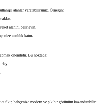
lanışlı alanlar yaratabilirsiniz. Örneğin:
maklar.
eket alanını belirleyin.
enize canlılık katın.
 yapmak önemlidir. Bu noktada:
irleyin.
.
ı fikir, bahçenize modern ve şık bir görünüm kazandırabilir: