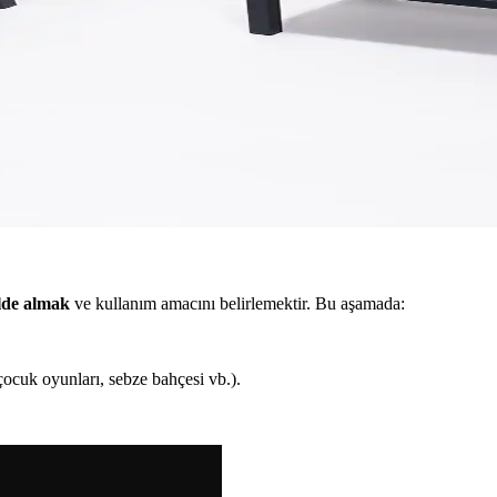
ev temizliklerinde güçlü ve pratik çözüm sunar, dayanıklı malzemesiyl
 Güvenli Hale Getirin
etiği bir arada sunar, enerji tasarrufu sağlar ve bahçenize yeni bir atmo
 Şık Dış Mekan Mobilyası
ri ve kolay bakımıyla dış mekanlar için ideal, şık ve dayanıklı bahçe
ilde almak
ve kullanım amacını belirlemektir. Bu aşamada:
çocuk oyunları, sebze bahçesi vb.).