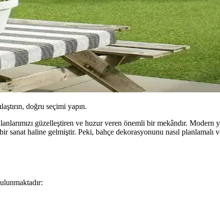
ılaştırın, doğru seçimi yapın.
alanlarımızı güzelleştiren ve huzur veren önemli bir mekândır. Modern ya
r sanat haline gelmiştir. Peki, bahçe dekorasyonunu nasıl planlamalı ve e
bulunmaktadır: