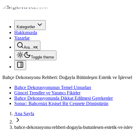
Kategoriler
Hakkımızda
Yazarlar
Ara...
⌘
K
Toggle theme
Bahçe Dekorasyonu Rehberi: Doğayla Bütünleşen Estetik ve İşlevsel 
Bahçe Dekorasyonunun Temel Unsurları
Güncel Trendler ve Yaratıcı Fikirler
Bahçe Dekorasyonunda Dikkat Edilmesi Gerekenler
Sonuç: Bahçenizi Kişisel Bir Cennete Dönüştürün
Ana Sayfa
bahce-dekorasyonu-rehberi-dogayla-butunlesen-estetik-ve-islevs