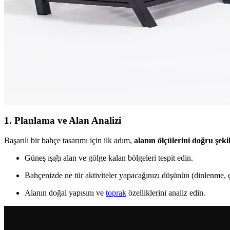
Polham 2 Litre yüksek basınçlı köpük püskürtücü, otomobil, bahçe ve 
Bahçe Aydınlatma Aplikleri ile Dış Mekanınızı Şık ve
Dış mekan bahçe aydınlatma aplikleri, şık tasarımlarıyla güvenlik ve est
Modern Lara Mindersiz Oturma Grubu: Dayanıklı ve
Lara Mindersiz Oturma Grubu, modern tasarımı, UV dayanıklı malzemele
1. Planlama ve Alan Analizi
Başarılı bir bahçe tasarımı için ilk adım,
alanın ölçülerini doğru şek
Güneş ışığı alan ve gölge kalan bölgeleri tespit edin.
Bahçenizde ne tür aktiviteler yapacağınızı düşünün (dinlenme, 
Alanın doğal yapısını ve
toprak
özelliklerini analiz edin.