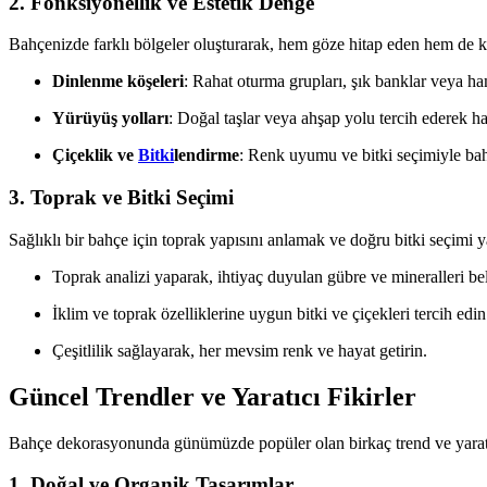
2. Fonksiyonellik ve Estetik Denge
Bahçenizde farklı bölgeler oluşturarak, hem göze hitap eden hem de kul
Dinlenme köşeleri
: Rahat oturma grupları, şık banklar veya ha
Yürüyüş yolları
: Doğal taşlar veya ahşap yolu tercih ederek har
Çiçeklik ve
Bitki
lendirme
: Renk uyumu ve bitki seçimiyle bahç
3. Toprak ve Bitki Seçimi
Sağlıklı bir bahçe için toprak yapısını anlamak ve doğru bitki seçimi
Toprak analizi yaparak, ihtiyaç duyulan gübre ve mineralleri bel
İklim ve toprak özelliklerine uygun bitki ve çiçekleri tercih edin
Çeşitlilik sağlayarak, her mevsim renk ve hayat getirin.
Güncel Trendler ve Yaratıcı Fikirler
Bahçe dekorasyonunda günümüzde popüler olan birkaç trend ve yaratıc
1. Doğal ve Organik Tasarımlar