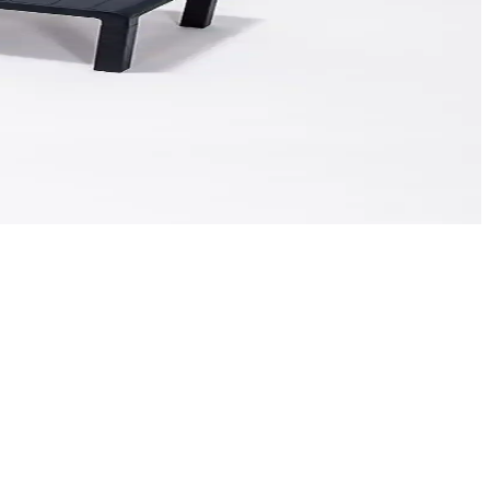
e uzun ömür sağlar.
sfer katar.
 ve teras mobilyasıdır.