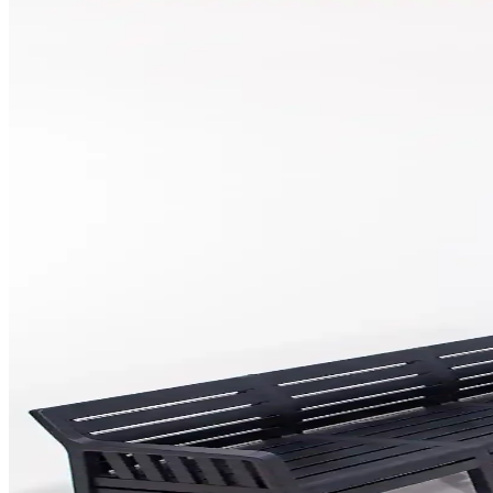
Bahçe Çitlerinde Açıkların Estetik ve İşlevsel Kapat
Bahçe çitlerindeki açıklıkların kapatılması için siyah PVC örgü, tavuk
bağları tercih edilir.
900 Sqft Çatı Alanını Fonksiyonel ve Estetik Yaşam
900 sqft çatı alanları, yapısal dayanıklılık, mobilya seçimi, bitkilen
Bahçenize Şık ve Fonksiyonel Ayaklı Mangal Seçenekl
Modern bahçe dekorasyonunda ayaklı mangal, şıklık ve fonksiyonelliği b
Bosch Universalrotak 34-405 Çim Biçme Makinesi: Gü
Bosch Universalrotak 34-405, hafif tasarımı, enerji tasarruflu motoru 
Mandella Elit Rattan 90x150 Elit Koltuk ve Masa T
Mandella Elit Rattan 90x150 set, modern tasarımı ve dayanıklı malzeme
Polham 2 Litre Yüksek Basınçlı Köpük Püskürtücü il