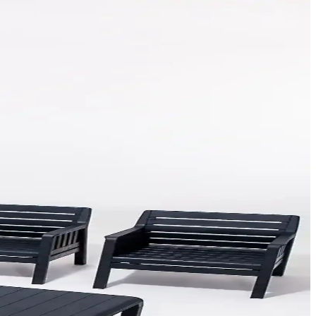
cil hayvan büyüklüğüne göre uygun yöntem seçilir ve montajda zip
tetik yaşam alanlarına dönüştürülebilir. Doğru planlama önemlidir.
değer katar, keyifli anlar yaratmanıza olanak sağlar.
 çim biçme makinesidir.
 sağlar.