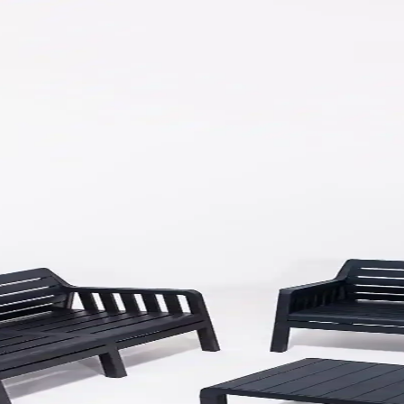
ma Yöntemleri ve Malzeme Seçenekleri
 teli, lattice paneller ve büyük saksılar gibi malzemeler kullanılır. Ev
 Alanına Dönüştürme Rehberi
dirme ve güvenlik unsurları göz önünde bulundurularak fonksiyonel ve es
eri ve Dekorasyon İpuçları
ir arada sunar. Dayanıklı malzemeleri ve estetik tasarımıyla alanınıza 
çlü ve Kullanıcı Dostu Bahçe Aracı
ve ergonomik tutamaklarıyla bahçe bakımını kolaylaştıran kullanışlı bir
akımı Modern ve Dayanıklı Tasarım
leriyle iç ve dış mekanlara şıklık katıyor, uzun ömürlü ve kolay bakım
e Profesyonel Temizlik Çözümleri