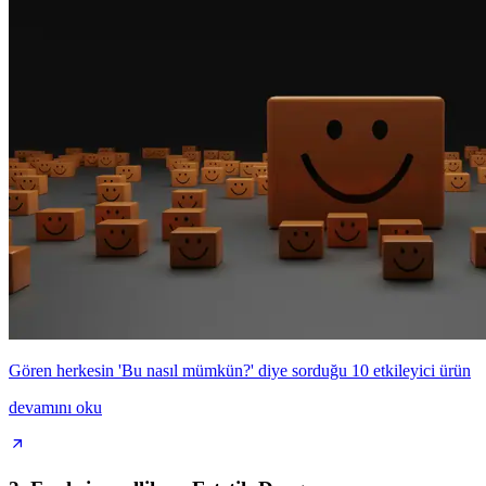
Gören herkesin 'Bu nasıl mümkün?' diye sorduğu 10 etkileyici ürün
devamını oku