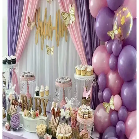
kutlamalarına şıklık ve canlılık katar, kolay kurulumu ile partilerinizi
unutulmaz kılar.
Deniz Party Store Kral Taçlı Balon Zinciri Doğum
Günü Dekorasyonu Renkli ve Şık Bir Seçenek
Renkli ve kolay montajlı Kral Taçlı Balon Zinciri, doğum günü
kutlamalarına neşe ve canlılık katarken, yüksek kalite ve estetik
sunar, pratik kullanımıyla tercih edilir.
Parti Dolabı Balon Zinciri ve Yapıştırma Seti ile
Renkli ve Kolay Dekorasyon Çözümleri
Parti Dolabı'nın renkli balon zinciri ve yapıştırma seti, kolay
kullanımı ve çeşitli renk seçenekleriyle kutlamalarınıza renk katıyor.
Doğum günü ve nişan gibi özel etkinlikler için ideal çözümler sunar.
Janissary 5 Metre Balon Zinciri ile Etkinliklerinizi
Renkli ve Şık Bir Şekilde Süsleyin
Janissary 5 metrelik balon zinciri, geniş alanları süslemek ve
etkinliklere şıklık katmak için ideal. Pratik kullanımı ve estetik
görünümüyle organizasyonlarınızı özel kılar.