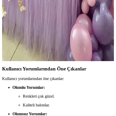
Doğum Günü Dekorasyonu
Bebek temalı 33 parçalık set, şeffaf beyaz kutular, balonlar ve
harflerle özel kutlamalarınıza estetik ve kolay kullanım sağlar.
Atakent Süs ve Eğlencemarketi Balon Zinciri
Karşılaştırması: Hangi Set Sizin İçin Uygun
İki farklı balon zinciri setini detaylı karşılaştırıyoruz. Renk,
malzeme, kullanım alanları ve kullanıcı yorumlarıyla hangi ürünün
sizin etkinliğinize daha uygun olduğunu keşfedin.
Kullanıcı Yorumlarından Öne Çıkanlar
Kullanıcı yorumlarından öne çıkanlar:
Olumlu Yorumlar:
Renkleri çok güzel.
Kaliteli balonlar.
Olumsuz Yorumlar: