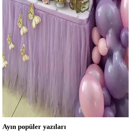
Parti Dolabı 6 Adet 14'' Safari Folyo Balon Hayvan
Seti Renkli ve Eğlenceli Dekorasyon Ürünü
14 inçlik hayvan figürlü folyo balonlar, doğa ve hayvan temalı
etkinliklerde canlılık ve eğlence katmak için ideal, dayanıklı ve
kolay şişirilebilir, renkli dekorasyon ürünü.
Bebek Temalı 33 Parçalık Balon ve Kutu Seti ile
Doğum Günü Dekorasyonu
Bebek temalı 33 parçalık set, şeffaf beyaz kutular, balonlar ve
harflerle özel kutlamalarınıza estetik ve kolay kullanım sağlar.
Atakent Süs ve Eğlencemarketi Balon Zinciri
Karşılaştırması: Hangi Set Sizin İçin Uygun
İki farklı balon zinciri setini detaylı karşılaştırıyoruz. Renk,
malzeme, kullanım alanları ve kullanıcı yorumlarıyla hangi ürünün
sizin etkinliğinize daha uygun olduğunu keşfedin.
Ayın popüler yazıları