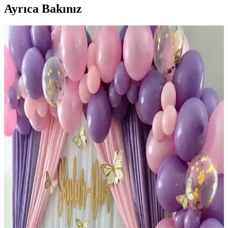
Ayrıca Bakınız
Paparti Balonevi Çift Yönlü Balon Şişirme Pompası
ve 5 Metrelik Zincirle Pratik Kullanım
Paparti Balonevi çift yönlü balon pompası, hızlı ve pratik balon
şişirme sağlar, dayanıklı malzemesi ve zincirli tasarımıyla
etkinliklerde zaman kazandırır.
Mor Lila Beyaz Doğum Günü Balon Zincir Seti
Renkli ve Şık Parti Dekorasyonu İçin Uygun
Renkli ve dayanıklı balonlardan oluşan bu set, doğum günü
kutlamalarına şıklık ve canlılık katar, kolay kurulumu ile partilerinizi
unutulmaz kılar.
Deniz Party Store Kral Taçlı Balon Zinciri Doğum
Günü Dekorasyonu Renkli ve Şık Bir Seçenek
Renkli ve kolay montajlı Kral Taçlı Balon Zinciri, doğum günü
kutlamalarına neşe ve canlılık katarken, yüksek kalite ve estetik
sunar, pratik kullanımıyla tercih edilir.