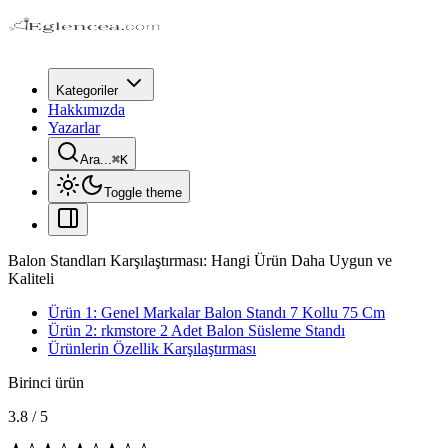
Kategoriler
Hakkımızda
Yazarlar
Ara...
⌘
K
Toggle theme
Balon Standları Karşılaştırması: Hangi Ürün Daha Uygun ve
Kaliteli
Ürün 1: Genel Markalar Balon Standı 7 Kollu 75 Cm
Ürün 2: rkmstore 2 Adet Balon Süsleme Standı
Ürünlerin Özellik Karşılaştırması
Birinci ürün
3.8
/
5