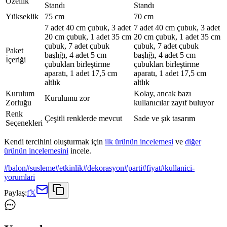
Özellik
Standı
Standı
Yükseklik
75 cm
70 cm
7 adet 40 cm çubuk, 3 adet
7 adet 40 cm çubuk, 3 adet
20 cm çubuk, 1 adet 35 cm
20 cm çubuk, 1 adet 35 cm
çubuk, 7 adet çubuk
çubuk, 7 adet çubuk
Paket
başlığı, 4 adet 5 cm
başlığı, 4 adet 5 cm
İçeriği
çubukları birleştirme
çubukları birleştirme
aparatı, 1 adet 17,5 cm
aparatı, 1 adet 17,5 cm
altlık
altlık
Kurulum
Kolay, ancak bazı
Kurulumu zor
Zorluğu
kullanıcılar zayıf buluyor
Renk
Çeşitli renklerde mevcut
Sade ve şık tasarım
Seçenekleri
Kendi tercihini oluşturmak için
ilk ürünün incelemesi
ve
diğer
ürünün incelemesini
incele.
#
balon
#
susleme
#
etkinlik
#
dekorasyon
#
parti
#
fiyat
#
kullanici-
yorumlari
Paylaş:
f
𝕏