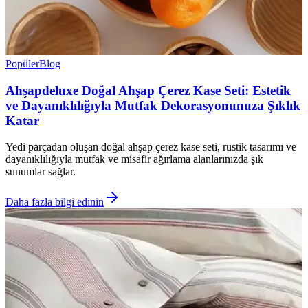
Popüler
Blog
Ahşapdeluxe Doğal Ahşap Çerez Kase Seti: Estetik
ve Dayanıklılığıyla Mutfak Dekorasyonunuza Şıklık
Katar
Yedi parçadan oluşan doğal ahşap çerez kase seti, rustik tasarımı ve
dayanıklılığıyla mutfak ve misafir ağırlama alanlarınızda şık
sunumlar sağlar.
Daha fazla bilgi edinin