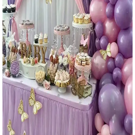
Parti Dolabı Balon Zinciri ve Yapıştırma Seti ile
Renkli ve Kolay Dekorasyon Çözümleri
Parti Dolabı'nın renkli balon zinciri ve yapıştırma seti, kolay
kullanımı ve çeşitli renk seçenekleriyle kutlamalarınıza renk katıyor.
Doğum günü ve nişan gibi özel etkinlikler için ideal çözümler sunar.
Janissary 5 Metre Balon Zinciri ile Etkinliklerinizi
Renkli ve Şık Bir Şekilde Süsleyin
Janissary 5 metrelik balon zinciri, geniş alanları süslemek ve
etkinliklere şıklık katmak için ideal. Pratik kullanımı ve estetik
görünümüyle organizasyonlarınızı özel kılar.
Parti Dolabı 6 Adet 14'' Safari Folyo Balon Hayvan
Seti Renkli ve Eğlenceli Dekorasyon Ürünü
14 inçlik hayvan figürlü folyo balonlar, doğa ve hayvan temalı
etkinliklerde canlılık ve eğlence katmak için ideal, dayanıklı ve
kolay şişirilebilir, renkli dekorasyon ürünü.
Bebek Temalı 33 Parçalık Balon ve Kutu Seti ile