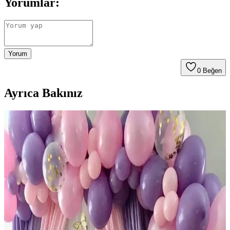
Yorumlar:
Yorum
0
Beğen
Ayrıca Bakınız
Paparti Balonevi Çift Yönlü Balon Şişirme Pompası
ve 5 Metrelik Zincirle Pratik Kullanım
Paparti Balonevi çift yönlü balon pompası, hızlı ve pratik balon
şişirme sağlar, dayanıklı malzemesi ve zincirli tasarımıyla
etkinliklerde zaman kazandırır.
Mor Lila Beyaz Doğum Günü Balon Zincir Seti
Renkli ve Şık Parti Dekorasyonu İçin Uygun
Renkli ve dayanıklı balonlardan oluşan bu set, doğum günü