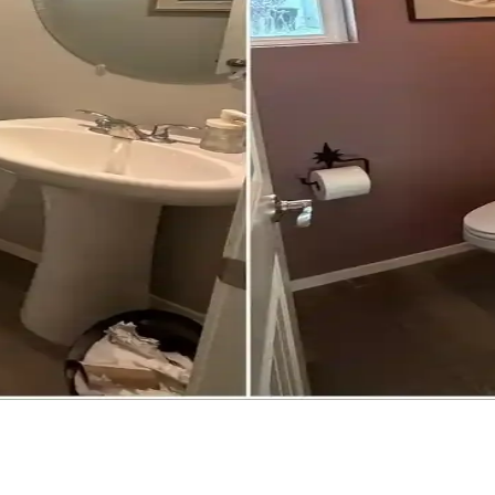
 banyo yenileme projesi, koyu tonlar, özel tasarım lavabo ve gömme rafl
Seçiminde Uyum ve Estetik
larıyla uyumlu, ferah bir atmosfer yaratmak için duvar rengi seçimi ve 
rle Estetik ve Fonksiyonel Çözümler
tle estetik ve fonksiyonel mekanlar sunar. Doğru ürün seçimi ve renk 
te Sorunları Üzerine Analiz
til arayışını zorlaştırıyor. Alternatif markalar ve ürünlerle bu sorun aşıl
yonel Tasarım Yaklaşımları
el mobilyalarla sınırlı bütçede estetik ve kullanışlı mekanlar yaratmay