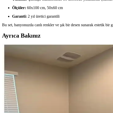
Ölçüler:
60x100 cm, 50x60 cm
Garanti:
2 yıl üretici garantili
Bu set, banyonuzda canlı renkler ve şık bir desen sunarak estetik bir gö
Ayrıca Bakınız
Küçük Toalet Odası Yenileme: Fonksiyonel ve Estetik
Küçük toalet odasının yenilenmesinde mobilya uyumu, ton sür ton desen
Banyo Lavabo Üstü Raf ve Pencere Dekorasyonu İçin
Banyoda lavabo üstü raf ve pencere alanı için nem ve ışık koşullarına 
1920'ler Tarzı Banyo Yenileme: Tarihi Doku ve Mode
1920'ler tarzı evlerde banyo yenileme sürecinde, özgün karo zemin ko
Chicago'da Moody Stil Banyo Yenileme: Modern Tas