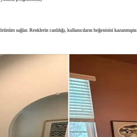
rünüm sağlar. Renklerin canlılığı, kullanıcıların beğenisini kazanmıştır. 
 Tasarım Önerileri
ler ve aksesuar seçimi önemlidir. Uygun fiyatlı dolap boyama ve hijyen
 Fonksiyonel ve Estetik Çözümler
uygun bitkiler, aromaterapi ürünleri, vinil kaplamalar ve doğal dekorati
rn Tasarım Seçenekleri
runması ve krem metro seramik kullanımı ile tarihi doku korunurken, me
arım ve Fonksiyonel Çözümler