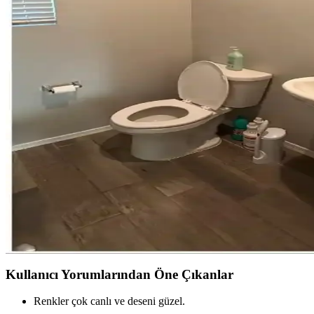
Chicago'da küçük ve penceresiz bir banyoda gerçekleştirilen moody stil
Banyoda Sarıdan Mor ve Yeşile Geçiş: Duvar Rengi 
Banyoda sarı ve turuncu tonlardan uzaklaşarak, sıcak mor ve yeşil ton
Uygun Maliyetli Banyo Yenileme: Minimal Müdahalele
Minimal müdahalelerle yapılan banyo yenileme projeleri, düşük maliye
Banyo Havlularında Renk ve Desen Çeşitliliği ile Kali
Banyo havlularında renk ve desen çeşitliliğinin azalması, kullanıcıların s
Evde Banyo Yenileme: Bütçe Dostu Estetik ve Fonksi
Evde banyo yenileme, doğru renk seçimi, özgün dekorasyon ve fonksiyon
Kullanıcı Yorumlarından Öne Çıkanlar
Renkler çok canlı ve deseni güzel.