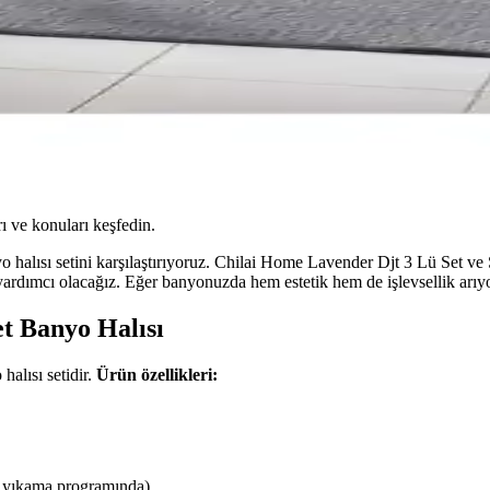
ı ve konuları keşfedin.
halısı setini karşılaştırıyoruz. Chilai Home Lavender Djt 3 Lü Set ve 
rdımcı olacağız. Eğer banyonuzda hem estetik hem de işlevsellik arıyors
t Banyo Halısı
alısı setidir.
Ürün özellikleri:
s yıkama programında)