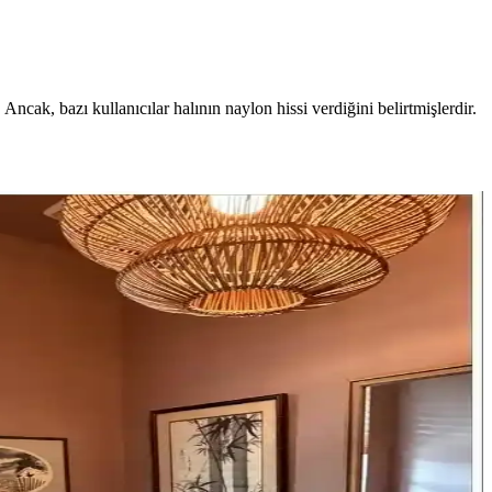
Ancak, bazı kullanıcılar halının naylon hissi verdiğini belirtmişlerdir.
ik halı tercihleri mekâna estetik ve fonksiyonellik katar.
f objelerle estetik ve fonksiyonel çözümler sunulmaktadır.
rmer ve yeni karo seçenekleri modern ve lüks alternatifler sunar.