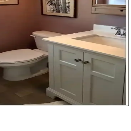
arla estetik ve fonksiyonelliği bir araya getiriyor.
uyumlu aksesuarlar önemlidir.
uyumu ile küçük banyolar bile modernleşir.
abilir, kalite ve dayanıklılık ise ön planda tutulmalı.
ı mümkün kılar. Detaylar ve işçilik başarının anahtarıdır.