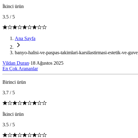
İkinci ürün
3.5
/
5
Ana Sayfa
banyo-halisi-ve-paspas-takimlari-karsilastirmasi-estetik-ve-guve
Vildan Duran
·
18 Ağustos 2025
En Çok Arananlar
Birinci ürün
3.7
/
5
İkinci ürün
3.5
/
5