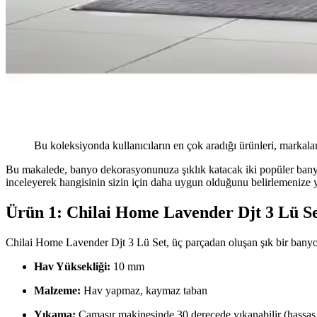
Bu koleksiyonda kullanıcıların en çok aradığı ürünleri, markalar
Bu makalede, banyo dekorasyonunuza şıklık katacak iki popüler banyo 
inceleyerek hangisinin sizin için daha uygun olduğunu belirlemenize ya
Ürün 1: Chilai Home Lavender Djt 3 Lü Se
Chilai Home Lavender Djt 3 Lü Set, üç parçadan oluşan şık bir banyo h
Hav Yüksekliği:
10 mm
Malzeme:
Hav yapmaz, kaymaz taban
Yıkama:
Çamaşır makinesinde 30 derecede yıkanabilir (hassa