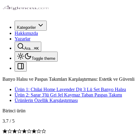
Kategoriler
Hakkımızda
Yazarlar
Ara...
⌘
K
Toggle theme
Banyo Halısı ve Paspas Takımları Karşılaştırması: Estetik ve Güvenli
Ürün 1: Chilai Home Lavender Djt 3 Lü Set Banyo Halısı
Ürün 2: Sarar 3'lü Gri Jel Kaymaz Taban Paspas Takımı
Ürünlerin Özellik Karşılaştırması
Birinci ürün
3.7
/
5