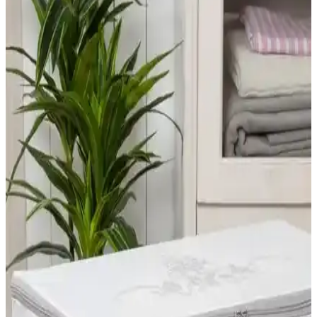
Madame Coco'nun farklı boyutlardaki çiçek desenli hurçları,
dayanıklı malzemeleri ve şık tasarımlarıyla depolama ve düzenleme
çözümleri sunar, kullanım kolaylığı sağlar.
English Home Organizer Setleri Karşılaştırması:
Malzeme, Boyut ve Kullanım Özellikleri
Bu makalede, English Home'un iki farklı organizer ürününü
malzeme, boyut, kullanım alanları ve kullanıcı yorumlarıyla detaylı
karşılaştırıyoruz.
Nacarev ve Ocean Home Textile Orta Boy Hurçlar
Karşılaştırması Evde Düzen ve Saklama Çözümleri
İki popüler orta boy hurç modelini detaylı karşılaştırıyoruz. Nacarev
ve Ocean Home Textile ürünleri, kullanım alanları, kullanıcı
yorumları ve özellikleriyle evde düzen ve saklama çözümleri
sunuyor.
Tengiz Home 6'lı bavul düzenleyici seti seyahat ve ev
kullanımı için ideal çözümler sunar
Tengiz Home'un 6'lı hurç seti, farklı boyutlarda tasarlandı, dayanıklı