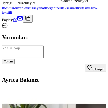
6 adet düzenleyici.
İçeriği
düzenleyici.
#
bavul
#
duzenleyici
#
seyahat
#
organizer
#
aksesuar
#
kirtasiye
#
ev-
tekstili
Paylaş:
f
𝕏
Yorumlar:
Yorum
0
Beğen
Ayrıca Bakınız
Madame Coco Çiçek Desenli Hurçlar: Farklı Boyut
ve Tasarımlarla Depolama Çözümleri