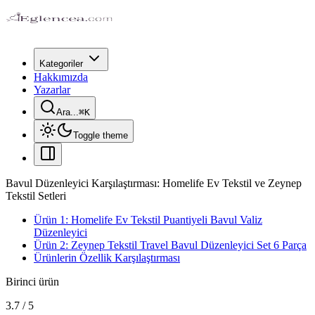
Kategoriler
Hakkımızda
Yazarlar
Ara...
⌘
K
Toggle theme
Bavul Düzenleyici Karşılaştırması: Homelife Ev Tekstil ve Zeynep
Tekstil Setleri
Ürün 1: Homelife Ev Tekstil Puantiyeli Bavul Valiz
Düzenleyici
Ürün 2: Zeynep Tekstil Travel Bavul Düzenleyici Set 6 Parça
Ürünlerin Özellik Karşılaştırması
Birinci ürün
3.7
/
5