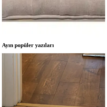
Madame Coco ve Nacarev Hurç Karşılaştırması:
Hangi Depolama Çözümünü Seçmelisiniz
Madame Coco ve Nacarev hurçların özellikleri, kullanım alanları ve
kullanıcı yorumlarıyla karşılaştırması. Hangi ürün ihtiyaçlarınıza
uygun, detaylar burada.
Ayın popüler yazıları