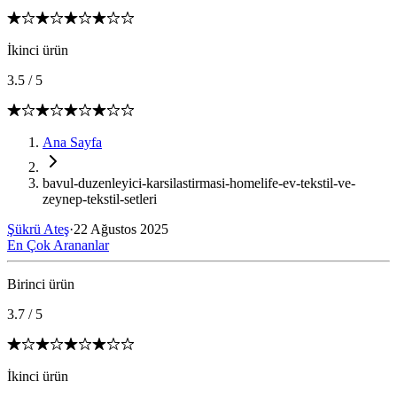
İkinci ürün
3.5
/
5
Ana Sayfa
bavul-duzenleyici-karsilastirmasi-homelife-ev-tekstil-ve-
zeynep-tekstil-setleri
Şükrü Ateş
·
22 Ağustos 2025
En Çok Arananlar
Birinci ürün
3.7
/
5
İkinci ürün