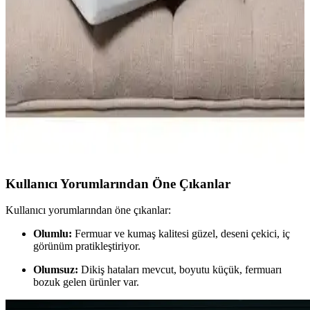
Bavul kılıfı, valizinizi çizilmelere, kirlenmelere ve darbelere karşı
koruyan şık ve fonksiyonel bir seyahat aksesuarıdır. Farklı modeller
ve tasarımlarla, seyahat deneyiminizi iyileştirir ve kişisel tarzınızı
yansıtır.
Madame Coco ve Nacarev Hurç Karşılaştırması:
Hangi Depolama Çözümünü Seçmelisiniz
Madame Coco ve Nacarev hurçların özellikleri, kullanım alanları ve
kullanıcı yorumlarıyla karşılaştırması. Hangi ürün ihtiyaçlarınıza
uygun, detaylar burada.
Kullanıcı Yorumlarından Öne Çıkanlar
Kullanıcı yorumlarından öne çıkanlar:
Olumlu:
Fermuar ve kumaş kalitesi güzel, deseni çekici, iç
görünüm pratikleştiriyor.
Olumsuz:
Dikiş hataları mevcut, boyutu küçük, fermuarı
bozuk gelen ürünler var.