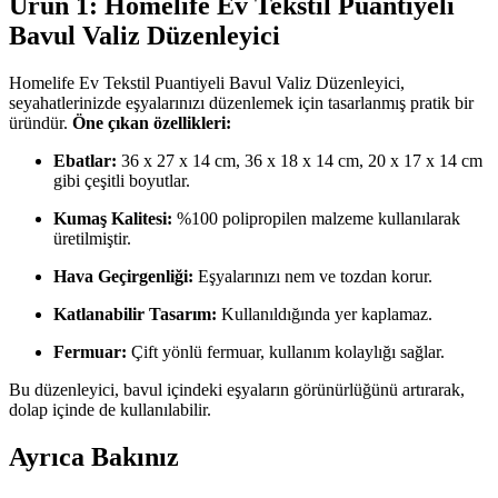
Ürün 1: Homelife Ev Tekstil Puantiyeli
Bavul Valiz Düzenleyici
Homelife Ev Tekstil Puantiyeli Bavul Valiz Düzenleyici,
seyahatlerinizde eşyalarınızı düzenlemek için tasarlanmış pratik bir
üründür.
Öne çıkan özellikleri:
Ebatlar:
36 x 27 x 14 cm, 36 x 18 x 14 cm, 20 x 17 x 14 cm
gibi çeşitli boyutlar.
Kumaş Kalitesi:
%100 polipropilen malzeme kullanılarak
üretilmiştir.
Hava Geçirgenliği:
Eşyalarınızı nem ve tozdan korur.
Katlanabilir Tasarım:
Kullanıldığında yer kaplamaz.
Fermuar:
Çift yönlü fermuar, kullanım kolaylığı sağlar.
Bu düzenleyici, bavul içindeki eşyaların görünürlüğünü artırarak,
dolap içinde de kullanılabilir.
Ayrıca Bakınız