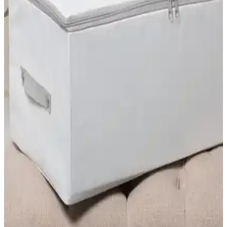
malzemesi ve estetik görünümüyle seyahatte ve evde düzen sağlar,
ihtiyaçlara uygun çözümler sunar.
Mor Bebe Baby ve Tengiz Home Bavul
Düzenleyicileri Karşılaştırması
Mor Bebe Baby ve Tengiz Home bavul düzenleyicilerinin
özellikleri, kullanıcı yorumları ve kullanım alanları karşılaştırılarak
sizin için en uygun seçeneği belirlemenize yardımcı oluyor.
Nişan Bavulu Fiyatları ve Dekorasyonda Kullanım
İpuçları
Nişan bavulları fiyatları, malzeme ve tasarıma göre değişir.
Dekorasyonunuza uygun modellerle yaşam alanlarınızı şık ve
anlamlı hale getirin.
Bavul Kılıfı Seçenekleri ve Seyahat Güvenliğinizi
Artıran İpuçları
Bavul kılıfı, valizinizi çizilmelere, kirlenmelere ve darbelere karşı
koruyan şık ve fonksiyonel bir seyahat aksesuarıdır. Farklı modeller
ve tasarımlarla, seyahat deneyiminizi iyileştirir ve kişisel tarzınızı
yansıtır.