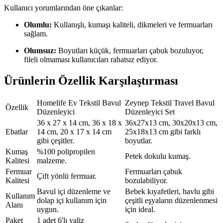
Kullanıcı yorumlarından öne çıkanlar:
Olumlu:
Kullanışlı, kumaşı kaliteli, dikmeleri ve fermuarları
sağlam.
Olumsuz:
Boyutları küçük, fermuarları çabuk bozuluyor,
fileli olmaması kullanıcıları rahatsız ediyor.
Ürünlerin Özellik Karşılaştırması
Homelife Ev Tekstil Bavul
Zeynep Tekstil Travel Bavul
Özellik
Düzenleyici
Düzenleyici Set
36 x 27 x 14 cm, 36 x 18 x
36x27x13 cm, 30x20x13 cm,
Ebatlar
14 cm, 20 x 17 x 14 cm
25x18x13 cm gibi farklı
gibi çeşitler.
boyutlar.
Kumaş
%100 polipropilen
Petek dokulu kumaş.
Kalitesi
malzeme.
Fermuar
Fermuarları çabuk
Çift yönlü fermuar.
Kalitesi
bozulabiliyor.
Bavul içi düzenleme ve
Bebek kıyafetleri, havlu gibi
Kullanım
dolap içi kullanım için
çeşitli eşyaların düzenlenmesi
Alanı
uygun.
için ideal.
Paket
1 adet 6'lı valiz