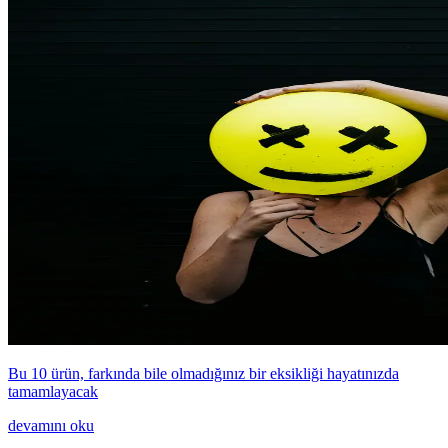
Bu 10 ürün, farkında bile olmadığınız bir eksikliği hayatınızda
tamamlayacak
devamını oku