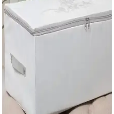
Tengiz Home 6'lı bavul düzenleyici seti seyahat ve ev
kullanımı için ideal çözümler sunar
Tengiz Home'un 6'lı hurç seti, farklı boyutlarda tasarlandı, dayanıklı
malzemesi ve estetik görünümüyle seyahatte ve evde düzen sağlar,
ihtiyaçlara uygun çözümler sunar.
Mor Bebe Baby ve Tengiz Home Bavul
Düzenleyicileri Karşılaştırması
Mor Bebe Baby ve Tengiz Home bavul düzenleyicilerinin
özellikleri, kullanıcı yorumları ve kullanım alanları karşılaştırılarak
sizin için en uygun seçeneği belirlemenize yardımcı oluyor.
Nişan Bavulu Fiyatları ve Dekorasyonda Kullanım
İpuçları
Nişan bavulları fiyatları, malzeme ve tasarıma göre değişir.
Dekorasyonunuza uygun modellerle yaşam alanlarınızı şık ve
anlamlı hale getirin.
Bavul Kılıfı Seçenekleri ve Seyahat Güvenliğinizi
Artıran İpuçları