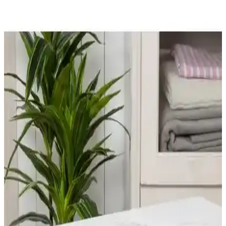
Madame Coco Çiçek Desenli Hurçlar: Farklı Boyut
ve Tasarımlarla Depolama Çözümleri
Madame Coco'nun farklı boyutlardaki çiçek desenli hurçları,
dayanıklı malzemeleri ve şık tasarımlarıyla depolama ve düzenleme
çözümleri sunar, kullanım kolaylığı sağlar.
English Home Organizer Setleri Karşılaştırması:
Malzeme, Boyut ve Kullanım Özellikleri
Bu makalede, English Home'un iki farklı organizer ürününü
malzeme, boyut, kullanım alanları ve kullanıcı yorumlarıyla detaylı
karşılaştırıyoruz.
Nacarev ve Ocean Home Textile Orta Boy Hurçlar
Karşılaştırması Evde Düzen ve Saklama Çözümleri
İki popüler orta boy hurç modelini detaylı karşılaştırıyoruz. Nacarev
ve Ocean Home Textile ürünleri, kullanım alanları, kullanıcı
yorumları ve özellikleriyle evde düzen ve saklama çözümleri
sunuyor.