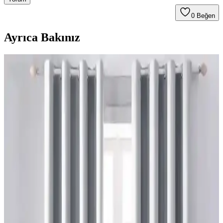
0
Beğen
Ayrıca Bakınız
Yatak Odası Perde Seçimi ve Asma Teknikleri:
Estetik ve Fonksiyonel Yaklaşımlar
Yatak odası perdelerinde doğru seçim ve asma teknikleri, mekanın
estetiğini ve enerji verimliliğini artırır. Pelmet kullanımı ve uygun
perde çubuğu destekleriyle konfor sağlanır.
Sherwin Williams Cream & Sugar Duvar Rengine
Uyumlu Perde Seçimi ve Ton Çakışması Önleme
Yöntemleri
Sherwin Williams Cream & Sugar duvar rengine sahip odalarda
perde seçimi, halı ve dekorasyonla uyumlu tonlarda yapılmalı. Pinch
pleat model perdeler estetik görünüm sağlar ve ton çakışmasını
önler.