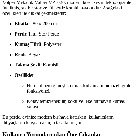
Volper Mekanik Volper VP1020, modern lazer kesim teknolojisi ile
üretilmiş, şık bir stor ve tül perde kombinasyonudur. Aşağıdaki
özellikleri ile dikkat çekmektedir:
Ebatlar
: 80 x 200 cm
Perde Tipi
: Stor Perde
Kumaş Türü
: Polyester
Renk
: Beyaz
Takma Şekli
: Kornişli
Özellikler
:
Hem tül hem güneşlik olarak kullanılabilme özelliği ile
fonksiyonel.
Kolay temizlenebilir, koku ve leke tutmayan kumaş
yapısı.
Bu perde, evinize modern bir hava katarken, kullanıcıların
ihtiyaçlarını karşılamak için tasarlanmıştır.
Kullanıcı Yorumlarından Öne Çıkanlar