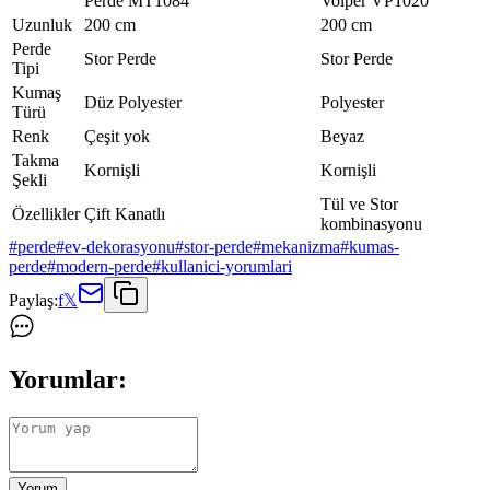
Perde MT1084
Volper VP1020
Uzunluk
200 cm
200 cm
Perde
Stor Perde
Stor Perde
Tipi
Kumaş
Düz Polyester
Polyester
Türü
Renk
Çeşit yok
Beyaz
Takma
Kornişli
Kornişli
Şekli
Tül ve Stor
Özellikler
Çift Kanatlı
kombinasyonu
#
perde
#
ev-dekorasyonu
#
stor-perde
#
mekanizma
#
kumas-
perde
#
modern-perde
#
kullanici-yorumlari
Paylaş:
f
𝕏
Yorumlar:
Yorum