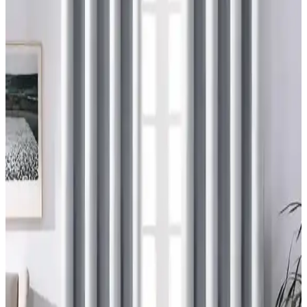
Dekorasyonunun Mekana Etkileri
Ev satışında valance kullanımı, pencere görünümünü yumuşatırken
mekana renk ve doku katar. Ancak yanlış kullanım mekanda görsel
karmaşa yaratabilir ve ışık alımını kısıtlayabilir.
Maximalist ve Fantastik Bebek Odası İçin Uyumlu
Halı ve Perde Seçimi Rehberi
Maximalist bebek odası tasarımında halı ve perde seçimi, renk
uyumu, desen dengesi, temizlik kolaylığı ve bebeğin gelişimi göz
önünde bulundurularak yapılmalıdır. Aydınlatmada güvenli tavan
vantilatörleri tercih edilmelidir.
Duvara Yakın Büyük Yatak Odası Pencerelerine
Perde Asma Yöntemleri ve Montaj Çözümleri
Duvara yakın büyük yatak odası pencerelerine perde asmak
zorluklar içerir. Tavan montajlı raylar, menteşeli çubuklar ve cam
kenarına aparatlar gibi çözümlerle estetik ve fonksiyonel perde
montajı sağlanabilir.
Modern Dağ Evlerinde Tavan Kirişlerine Uygun