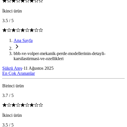
İkinci ürün
3.5
/
5
Ana Sayfa
bbb-ve-volper-mekanik-perde-modellerinin-detayli-
karsilastirmasi-ve-ozellikleri
Şükrü Ateş
·
11 Ağustos 2025
En Çok Arananlar
Birinci ürün
3.7
/
5
İkinci ürün
3.5
/
5