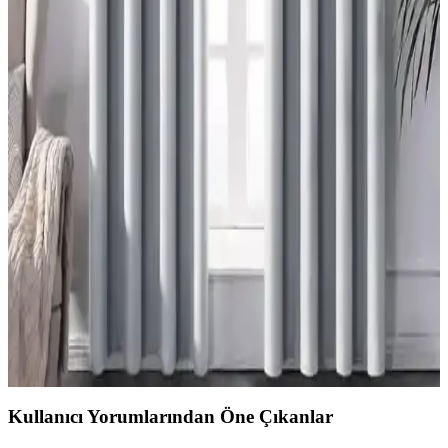
Perde ve Stor Seçimi Rehberi
Modern dağ evlerinde tavan kirişleri perde montajını zorlaştırır.
Storlar, mekân yüksekliğini koruyarak estetik ve işlevsel çözüm
sunar. Perdelerle kombinasyon, sıcaklık ve derinlik katar.
Mutfak Pencereleri İçin Fonksiyonel ve Estetik
Perde Seçenekleri ve Montaj Yöntemleri
Mutfak pencerelerinin tasarımına uygun perde seçimi, ışık kontrolü
ve kullanım kolaylığı sağlar. Roman storlar, kafe perdeleri ve entegre
sistemler, estetik ve fonksiyonel çözümler sunar.
Perdelerde Grommet Kullanımının Estetik ve
Fonksiyonel Değerlendirmesi
Grommetli perdeler, seri üretim ve metal halkaların görünürlüğü
nedeniyle 'ucuz' algısı taşır. Ancak fonksiyonellik ve modern
dekorasyonlarda uyum sağlama avantajları bulunur.
Kullanıcı Yorumlarından Öne Çıkanlar