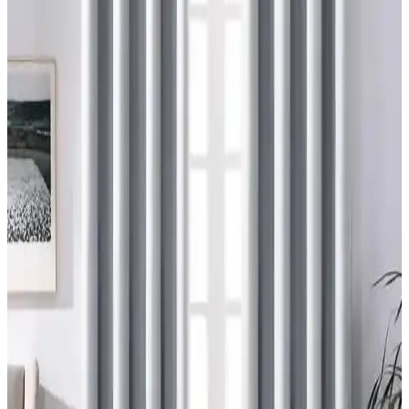
Ev Satışında Valance Kullanımı ve Pencere
Dekorasyonunun Mekana Etkileri
Ev satışında valance kullanımı, pencere görünümünü yumuşatırken
mekana renk ve doku katar. Ancak yanlış kullanım mekanda görsel
karmaşa yaratabilir ve ışık alımını kısıtlayabilir.
Maximalist ve Fantastik Bebek Odası İçin Uyumlu
Halı ve Perde Seçimi Rehberi
Maximalist bebek odası tasarımında halı ve perde seçimi, renk
uyumu, desen dengesi, temizlik kolaylığı ve bebeğin gelişimi göz
önünde bulundurularak yapılmalıdır. Aydınlatmada güvenli tavan
vantilatörleri tercih edilmelidir.
Duvara Yakın Büyük Yatak Odası Pencerelerine
Perde Asma Yöntemleri ve Montaj Çözümleri
Duvara yakın büyük yatak odası pencerelerine perde asmak
zorluklar içerir. Tavan montajlı raylar, menteşeli çubuklar ve cam
kenarına aparatlar gibi çözümlerle estetik ve fonksiyonel perde
montajı sağlanabilir.
Modern Dağ Evlerinde Tavan Kirişlerine Uygun