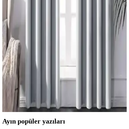
Perde ve Stor Seçimi Rehberi
Modern dağ evlerinde tavan kirişleri perde montajını zorlaştırır.
Storlar, mekân yüksekliğini koruyarak estetik ve işlevsel çözüm
sunar. Perdelerle kombinasyon, sıcaklık ve derinlik katar.
Mutfak Pencereleri İçin Fonksiyonel ve Estetik
Perde Seçenekleri ve Montaj Yöntemleri
Mutfak pencerelerinin tasarımına uygun perde seçimi, ışık kontrolü
ve kullanım kolaylığı sağlar. Roman storlar, kafe perdeleri ve entegre
sistemler, estetik ve fonksiyonel çözümler sunar.
Perdelerde Grommet Kullanımının Estetik ve
Fonksiyonel Değerlendirmesi
Grommetli perdeler, seri üretim ve metal halkaların görünürlüğü
nedeniyle 'ucuz' algısı taşır. Ancak fonksiyonellik ve modern
dekorasyonlarda uyum sağlama avantajları bulunur.
Ayın popüler yazıları