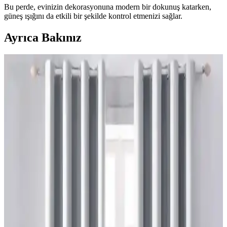
Bu perde, evinizin dekorasyonuna modern bir dokunuş katarken,
güneş ışığını da etkili bir şekilde kontrol etmenizi sağlar.
Ayrıca Bakınız
Yatak Odası Perde Seçimi ve Asma Teknikleri:
Estetik ve Fonksiyonel Yaklaşımlar
Yatak odası perdelerinde doğru seçim ve asma teknikleri, mekanın
estetiğini ve enerji verimliliğini artırır. Pelmet kullanımı ve uygun
perde çubuğu destekleriyle konfor sağlanır.
Sherwin Williams Cream & Sugar Duvar Rengine
Uyumlu Perde Seçimi ve Ton Çakışması Önleme
Yöntemleri
Sherwin Williams Cream & Sugar duvar rengine sahip odalarda
perde seçimi, halı ve dekorasyonla uyumlu tonlarda yapılmalı. Pinch
pleat model perdeler estetik görünüm sağlar ve ton çakışmasını
önler.
Ev Satışında Valance Kullanımı ve Pencere