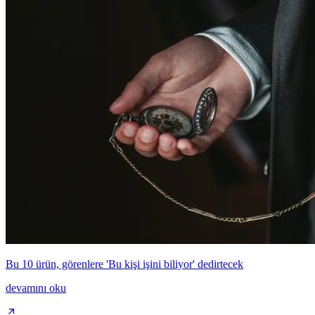
Bu 10 ürün, görenlere 'Bu kişi işini biliyor' dedirtecek
devamını oku