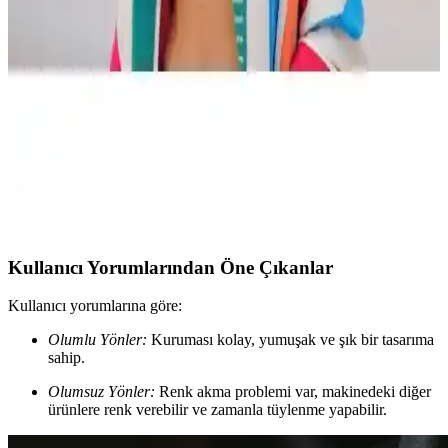
İki popüler çevre dostu plaj havlusunu karşılaştırıyoruz.
Sürdürülebilirlik, kullanım kolaylığı ve özellikleriyle öne çıkan
ürünler hakkında detaylar.
Çevre Dostu Plaj Havluları Karşılaştırması: Green
Petition Delmor Viva ve Mare Viva Ürünleri
İki çevre dostu plaj havlusu, farklı boyut ve tasarımlarla çevreye
duyarlı kullanım sunuyor. Hafif, hızlı kuruyan ve kum tutmayan
özellikleriyle pratiklik sağlıyor, kullanıcı yorumları ise memnuniyeti
gösteriyor.
Kullanıcı Yorumlarından Öne Çıkanlar
Kullanıcı yorumlarına göre:
Olumlu Yönler:
Kuruması kolay, yumuşak ve şık bir tasarıma
sahip.
Olumsuz Yönler:
Renk akma problemi var, makinedeki diğer
ürünlere renk verebilir ve zamanla tüylenme yapabilir.