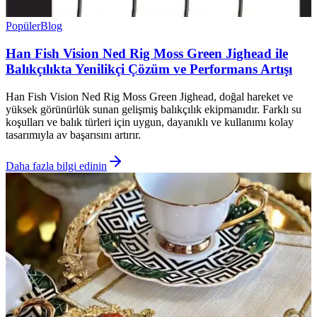
Popüler
Blog
Han Fish Vision Ned Rig Moss Green Jighead ile
Balıkçılıkta Yenilikçi Çözüm ve Performans Artışı
Han Fish Vision Ned Rig Moss Green Jighead, doğal hareket ve
yüksek görünürlük sunan gelişmiş balıkçılık ekipmanıdır. Farklı su
koşulları ve balık türleri için uygun, dayanıklı ve kullanımı kolay
tasarımıyla av başarısını artırır.
Daha fazla bilgi edinin