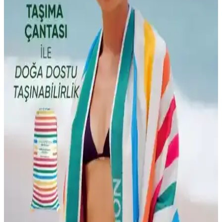
Calmera Home Natura Peştemal ve Miabella Home
Büyük Pamuklu Havlu Karşılaştırması
İki popüler pamuklu ürünün özellikleri, kullanıcı yorumları ve
performansları detaylı karşılaştırmasıyla ihtiyaçlarınıza en uygun
havlu veya peştemali seçin.
English Home ve Bella Maison Holly Pamuklu Plaj
Havlusu Karşılaştırması ve Özellikleri
İki yüksek kaliteli pamuklu plaj havlusu arasındaki farklar,
özellikleri ve kullanıcı yorumlarıyla en uygun seçimi yapmanıza
yardımcı oluyor.
Peştamal ve Havlu Seçiminde Dikkat Edilmesi
Gerekenler: Özellikler ve Kullanım Alanları
İki farklı peştamal ve havlu ürününü detaylı karşılaştırıyoruz.
Kullanım alanları, malzeme özellikleri ve kullanıcı yorumlarıyla en
uygun seçimi yapmanıza yardımcı oluyoruz.
Çevre Dostu Plaj Havluları Karşılaştırması: Green
Petition Delmor Fit ve Maris Ruby