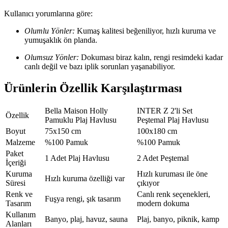
Kullanıcı yorumlarına göre:
Olumlu Yönler:
Kumaş kalitesi beğeniliyor, hızlı kuruma ve
yumuşaklık ön planda.
Olumsuz Yönler:
Dokuması biraz kalın, rengi resimdeki kadar
canlı değil ve bazı iplik sorunları yaşanabiliyor.
Ürünlerin Özellik Karşılaştırması
Bella Maison Holly
INTER Z 2'li Set
Özellik
Pamuklu Plaj Havlusu
Peştemal Plaj Havlusu
Boyut
75x150 cm
100x180 cm
Malzeme
%100 Pamuk
%100 Pamuk
Paket
1 Adet Plaj Havlusu
2 Adet Peştemal
İçeriği
Kuruma
Hızlı kuruması ile öne
Hızlı kuruma özelliği var
Süresi
çıkıyor
Renk ve
Canlı renk seçenekleri,
Fuşya rengi, şık tasarım
Tasarım
modern dokuma
Kullanım
Banyo, plaj, havuz, sauna
Plaj, banyo, piknik, kamp
Alanları