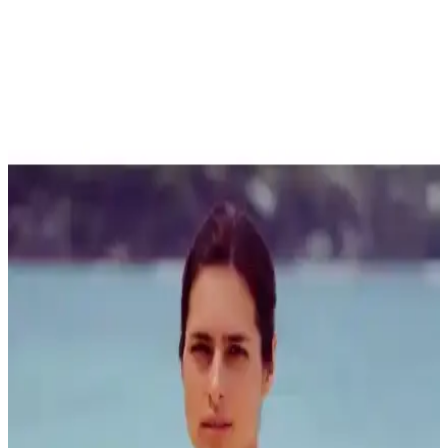
Çevre Dostu Plaj Havluları Karşılaştırması: Green
Petition Ürünleri Analizi
İki farklı Green Petition plaj havlusu, boyut, malzeme ve kullanım
özellikleriyle karşılaştırıldı. Her iki ürün de geri dönüştürülmüş
malzeme kullanımı ve hızlı kuruma özellikleriyle öne çıkıyor.
Çevre Dostu Plaj Havluları Karşılaştırması:
Sürdürülebilirlik ve Fonksiyonellik Analizi
İki sürdürülebilir plaj havlusu, kullanım alanları ve özellikleriyle
karşılaştırılıyor. Doğa dostu malzemeleri, kum tutma ve hızlı kuruma
özellikleriyle öne çıkan ürünler hakkında kapsamlı bilgi sunuyor.
Peştemal Seçiminde Dikkat Edilmesi Gerekenler:
Homedius ve MCN Ürünlerinin Karşılaştırması
İki farklı peştemal ürününü malzeme, emicilik ve kullanım alanları
açısından karşılaştırıyoruz. Homedius'un %100 pamuk yapısı ve
yumuşaklığı ile MCN'nin yüksek emiciliği ve farklı kumaş karışımı
öne çıkıyor.