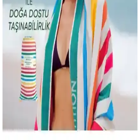
English Home ve Bella Maison Holly Pamuklu Plaj
Havlusu Karşılaştırması ve Özellikleri
İki yüksek kaliteli pamuklu plaj havlusu arasındaki farklar,
özellikleri ve kullanıcı yorumlarıyla en uygun seçimi yapmanıza
yardımcı oluyor.
Peştamal ve Havlu Seçiminde Dikkat Edilmesi
Gerekenler: Özellikler ve Kullanım Alanları
İki farklı peştamal ve havlu ürününü detaylı karşılaştırıyoruz.
Kullanım alanları, malzeme özellikleri ve kullanıcı yorumlarıyla en
uygun seçimi yapmanıza yardımcı oluyoruz.
Çevre Dostu Plaj Havluları Karşılaştırması: Green
Petition Delmor Fit ve Maris Ruby
İki popüler çevre dostu plaj havlusunu karşılaştırıyoruz.
Sürdürülebilirlik, kullanım kolaylığı ve özellikleriyle öne çıkan
ürünler hakkında detaylar.
Çevre Dostu Plaj Havluları Karşılaştırması: Green