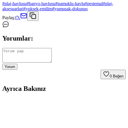
#
plaj-havlusu
#
banyo-havlusu
#
pamuklu-havlu
#
pestemal
#
plaj-
aksesuarlari
#
yuksek-emilim
#
yumusak-dokunus
Paylaş:
f
𝕏
Yorumlar:
Yorum
0
Beğen
Ayrıca Bakınız
Çevre Dostu Plaj Havluları Karşılaştırması: Green
Petition Ürünleri Analizi
İki farklı Green Petition plaj havlusu, boyut, malzeme ve kullanım