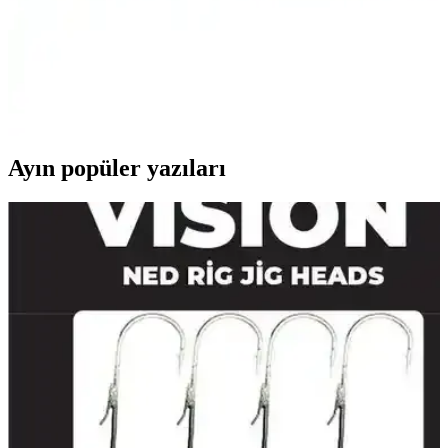
Petition Delmor Viva ve Mare Viva Ürünleri
İki çevre dostu plaj havlusu, farklı boyut ve tasarımlarla çevreye
duyarlı kullanım sunuyor. Hafif, hızlı kuruyan ve kum tutmayan
özellikleriyle pratiklik sağlıyor, kullanıcı yorumları ise memnuniyeti
gösteriyor.
Ayın popüler yazıları