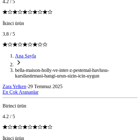
4.2
/
5
İkinci ürün
3.8
/
5
Ana Sayfa
bella-maison-holly-ve-inter-z-pestemal-havlusu-
karsilastirmasi-hangi-urun-sizin-icin-uygun
Zara Yelken
·
29 Temmuz 2025
En Çok Arananlar
Birinci ürün
4.2
/
5
İkinci ürün