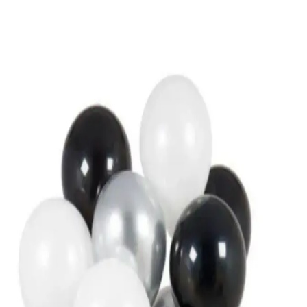
Kutu Çiçek Trendleri ve Dekorasyonda Zarafetin
Yeni Adı
Kutu çiçekler, modern tasarımları ve dayanıklılıklarıyla ev, ofis ve
özel günler için ideal dekoratif ve hediye seçeneği sunuyor. Estetik
ve fonksiyonelliği bir arada barındırır.
Gökkuşağı Kapı Süsü ile Evinize Renk Katmanın
Yolları ve Dekorasyon İpuçları
Gökkuşağı kapı süsleri, renkli ve enerjik detaylar ile evinizin girişini
sıcak ve canlı hale getirir. Farklı malzeme ve tasarımlarla, özgün
dekorasyon fırsatları sunar.
Diş Şeklinde Folyo Balon ve Pembe Konfetili Şeffaf
Balon Seti Karşılaştırması
İki farklı parti balonu setini karşılaştırıyoruz: Diş şeklinde folyo
balon ve pembe konfetli şeffaf balon seti. Her biri farklı özellikler ve
kullanım avantajları sunar, kutlamalarınıza uygun olanı seçmek için
detaylara göz atın.
Huzur Party Store Bride To Be Simli Eva Taç