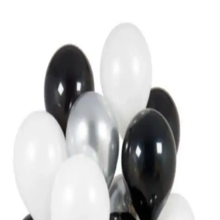
Kutu çiçekler, modern tasarımları ve dayanıklılıklarıyla ev, ofis ve
özel günler için ideal dekoratif ve hediye seçeneği sunuyor. Estetik
ve fonksiyonelliği bir arada barındırır.
Gökkuşağı Kapı Süsü ile Evinize Renk Katmanın
Yolları ve Dekorasyon İpuçları
Gökkuşağı kapı süsleri, renkli ve enerjik detaylar ile evinizin girişini
sıcak ve canlı hale getirir. Farklı malzeme ve tasarımlarla, özgün
dekorasyon fırsatları sunar.
Diş Şeklinde Folyo Balon ve Pembe Konfetili Şeffaf
Balon Seti Karşılaştırması
İki farklı parti balonu setini karşılaştırıyoruz: Diş şeklinde folyo
balon ve pembe konfetli şeffaf balon seti. Her biri farklı özellikler ve
kullanım avantajları sunar, kutlamalarınıza uygun olanı seçmek için
detaylara göz atın.
Huzur Party Store Bride To Be Simli Eva Taç
Düğün ve Bekarlığa Veda Partisi Aksesuarı
Huzur Party Store'un Bride To Be temalı simli eva taçı, şık tasarımı