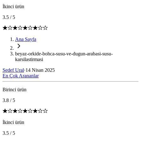
İkinci ürün
3.5
/
5
Ana Sayfa
beyaz-orkide-bohca-susu-ve-dugun-arabasi-susu-
karsilastirmasi
Sedef Ural
·
14 Nisan 2025
En Çok Arananlar
Birinci ürün
3.8
/
5
İkinci ürün
3.5
/
5