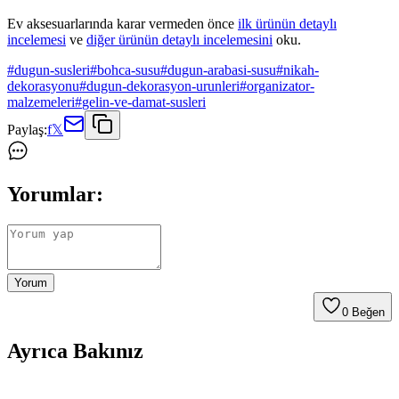
Ev aksesuarlarında karar vermeden önce
ilk ürünün detaylı
incelemesi
ve
diğer ürünün detaylı incelemesini
oku.
#
dugun-susleri
#
bohca-susu
#
dugun-arabasi-susu
#
nikah-
dekorasyonu
#
dugun-dekorasyon-urunleri
#
organizator-
malzemeleri
#
gelin-ve-damat-susleri
Paylaş:
f
𝕏
Yorumlar:
Yorum
0
Beğen
Ayrıca Bakınız