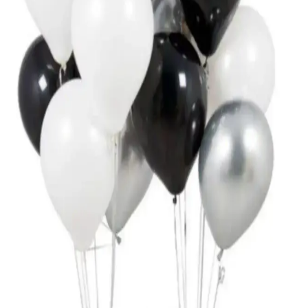
Düğün ve Bekarlığa Veda Partisi Aksesuarı
Huzur Party Store'un Bride To Be temalı simli eva taçı, şık tasarımı
ve parlak detaylarıyla düğün ve bekarlığa veda partilerinize zarif bir
atmosfer sağlar.
Parti Balonları Karşılaştırması: Büyük ve Minik
Folyo Balonların Özellikleri ve Kullanım İpuçları
Büyük 100 cm gold balon ile minik 25 cm setin özelliklerini ve
kullanıcı yorumlarını karşılaştırıyoruz. Dekorasyon için ideal
seçimler ve kullanım ipuçlarıyla özel günlerinize şıklık katın.
ASİMEL TASARIM ve Genel Markalar Düğün
Süsü Karşılaştırması
İki popüler düğün süsü markasını detaylıca karşılaştırıyoruz.
ASİMEL TASARIM'ın şık tasarımı ile genel markaların pratik
çözümleri arasındaki farkları keşfedin.
Kırmızı Gelin Yelpazesi: Estetik ve Kullanışlı
Tasarım ile Özel Günleriniz İçin İdeal Aksesuar