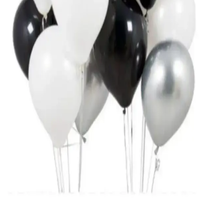
ve parlak detaylarıyla düğün ve bekarlığa veda partilerinize zarif bir
atmosfer sağlar.
Parti Balonları Karşılaştırması: Büyük ve Minik
Folyo Balonların Özellikleri ve Kullanım İpuçları
Büyük 100 cm gold balon ile minik 25 cm setin özelliklerini ve
kullanıcı yorumlarını karşılaştırıyoruz. Dekorasyon için ideal
seçimler ve kullanım ipuçlarıyla özel günlerinize şıklık katın.
ASİMEL TASARIM ve Genel Markalar Düğün
Süsü Karşılaştırması
İki popüler düğün süsü markasını detaylıca karşılaştırıyoruz.
ASİMEL TASARIM'ın şık tasarımı ile genel markaların pratik
çözümleri arasındaki farkları keşfedin.
Kırmızı Gelin Yelpazesi: Estetik ve Kullanışlı
Tasarım ile Özel Günleriniz İçin İdeal Aksesuar
Kırmızı Gelin Yelpazesi, özel kutlamalar için tasarlanmış, estetik
detaylar ve kişiselleştirme imkanı sunan şık bir aksesuar olup, pratik
kullanımıyla dikkat çeker.