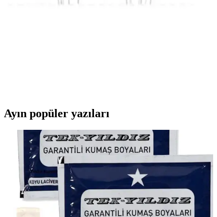
Kırmızı Gelin Yelpazesi, özel kutlamalar için tasarlanmış, estetik
detaylar ve kişiselleştirme imkanı sunan şık bir aksesuar olup, pratik
kullanımıyla dikkat çeker.
Parti Dolabı 12'li Metalik Balon Seti: Renkli ve Göz
Alıcı Dekorasyon Çözümü
12'li metalik balon seti, çeşitli renkleriyle şık ve dayanıklı
dekorasyon sağlar. Helyumla şişirilerek etkinliklere hareket ve görsel
çekicilik katın, uzun süre kullanıma uygundur.
Ayın popüler yazıları