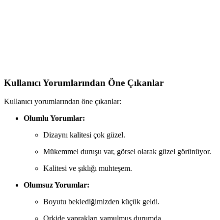
Parti Dolabı 12'li Metalik Balon Seti: Renkli ve Göz
Alıcı Dekorasyon Çözümü
12'li metalik balon seti, çeşitli renkleriyle şık ve dayanıklı
dekorasyon sağlar. Helyumla şişirilerek etkinliklere hareket ve görsel
çekicilik katın, uzun süre kullanıma uygundur.
Kullanıcı Yorumlarından Öne Çıkanlar
Kullanıcı yorumlarından öne çıkanlar:
Olumlu Yorumlar:
Dizaynı kalitesi çok güzel.
Mükemmel duruşu var, görsel olarak güzel görünüyor.
Kalitesi ve şıklığı muhteşem.
Olumsuz Yorumlar:
Boyutu beklediğimizden küçük geldi.
Orkide yaprakları yamulmuş durumda.