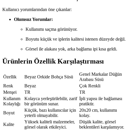
Kullanıcı yorumlarından öne çıkanlar:
Olumsuz Yorumlar:
Kullanımı saçma görünüyor.
Boyutu küçük ve iplerin kalitesi istenen düzeyde değil.
Görsel ile alakası yok, arka bağlama ipi kısa geldi.
Ürünlerin Özellik Karşılaştırması
Genel Markalar Düğün
Özellik
Beyaz Orkide Bohça Süsü
Arabası Süsü
Renk
Beyaz
Çok Renkli
Menşei
TR
TR
Kullanım
Kolayca yerleştirilebilir, zarif
İpli yapısı ile bağlaması
Kolaylığı
bir görünüm sunar.
pratiktir.
Küçük, bazı kullanıcılar için
20x20 cm, kullanımı
Boyut
yeterli olmayabilir.
kolay.
Yüksek kaliteli malzemeler,
Düşük kalite, görsel
Kalite
görsel olarak etkileyici.
beklentileri karşılamıyor.