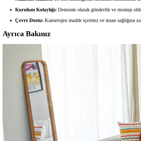
Kurulum Kolaylığı:
Demonte olarak gönderilir ve montajı oldukç
Çevre Dostu:
Kanserojen madde içermez ve insan sağlığına zar
Ayrıca Bakınız
Dergi ve Gazete Tutucularının Fonksiyonları ve Alte
Dergi ve gazete tutucuları, basılı medyanın yanı sıra battaniye, ayak
genişletir.
Ev Dekorasyonunda Halı Seçimi: Renk Dengesi ve Uy
Ev dekorasyonunda halı seçimi, renk dengesi ve desen uyumu ile mekanı
Salon Duvar Düzenlemesinde Raf Kullanımı ve Estet
Salon duvarlarında rafların simetrik yerleşimi, aksesuar seçimi ve mob
Giriş Holü Dekorasyonunda Estetik ve Fonksiyonellik