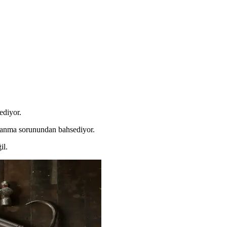
ediyor.
allanma sorunundan bahsediyor.
il.