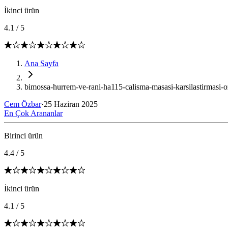
İkinci ürün
4.1
/
5
Ana Sayfa
bimossa-hurrem-ve-rani-ha115-calisma-masasi-karsilastirmasi-oz
Cem Özbar
·
25 Haziran 2025
En Çok Arananlar
Birinci ürün
4.4
/
5
İkinci ürün
4.1
/
5