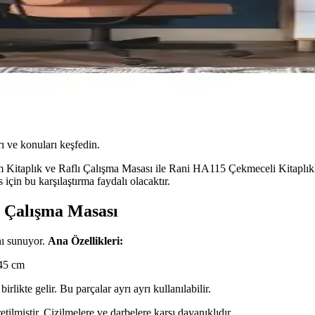
ı ve konuları keşfedin.
Kitaplık ve Raflı Çalışma Masası ile Rani HA115 Çekmeceli Kitaplıklı 
 için bu karşılaştırma faydalı olacaktır.
ı Çalışma Masası
nı sunuyor.
Ana Özellikleri:
 45 cm
irlikte gelir. Bu parçalar ayrı ayrı kullanılabilir.
ilmiştir. Çizilmelere ve darbelere karşı dayanıklıdır.