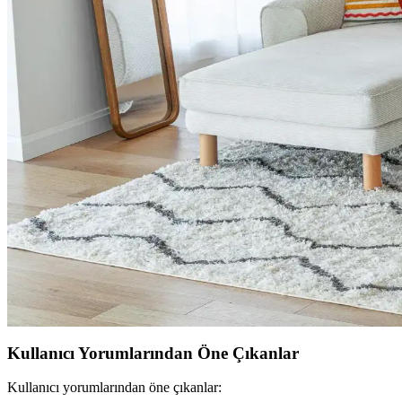
Giriş holü dekorasyonunda duvar kağıdı seçimi, mobilya düzeni ve zem
ABD'de USM Haller Modüler Mobilya Sistemlerine Uy
USM Haller modüler mobilyalarının yüksek fiyatları, ABD'de yerel ma
maliyetleri ve kullanıcı deneyimleri değerlendiriliyor.
Yeşil Kanepe Dekorasyonunda Renk Uyumu ve Mobily
Yeşil kanepe, odanın renk paleti ve mobilya düzeniyle uyum sağladığın
Küçük Toalet Odası Yenileme: Fonksiyonel ve Estetik
Küçük toalet odasının yenilenmesinde mobilya uyumu, ton sür ton desen
Küçük Oturma Odalarında Rahat Koltuk Yerleşimi ve
Küçük oturma odalarında rahat koltukların yerleşimi ve dekorasyonund
Kullanıcı Yorumlarından Öne Çıkanlar
Kullanıcı yorumlarından öne çıkanlar: