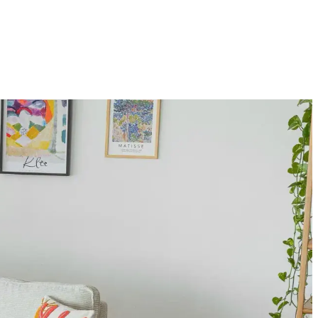
nel çözümler sunar. Malzeme ve boyut çeşitliliği kullanım alanlarını
lanına sıcaklık ve kişilik katar.
 rengi ve sanat eserleriyle ferah bir atmosfer oluşturulur.