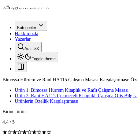
Kategoriler
Hakkımızda
Yazarlar
Ara...
⌘
K
Toggle theme
Bimossa Hürrem ve Rani HA115 Çalışma Masası Karşılaştırması: Özel
Ürün 1: Bimossa Hürrem Kitaplık ve Raflı Çalışma Masası
Ürün 2: Rani HA115 Çekmeceli Kitaplıklı Çalışma Ofis Bilgis
Ürünlerin Özellik Karşılaştırması
Birinci ürün
4.4
/
5