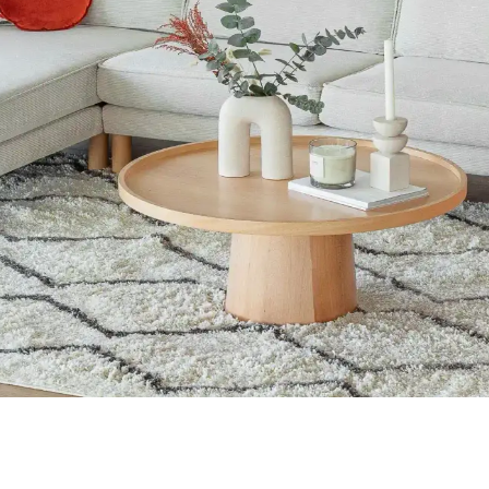
in malzemeleri estetik ve fonksiyonelliği dengeler. Sahil evlerinde ku
umlu Alternatifler ve Üretim Değerlendirmesi
rangozlar ve yapı marketlerinden temin edilen uyumlu parçalarla ekonom
a Düzeniyle Mekan Estetiği
da dekorasyonda öne çıkar. Renk bütünlüğü ve mobilya yerleşimi, mekanı
 Tasarım Önerileri
ler ve aksesuar seçimi önemlidir. Uygun fiyatlı dolap boyama ve hijyen
 Dekorasyon Stratejileri
a fonksiyonellik ile estetiğin dengelenmesi önemlidir. Doğru mobilya 