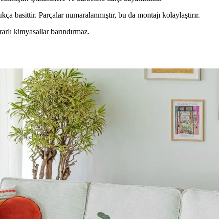
a basittir. Parçalar numaralanmıştır, bu da montajı kolaylaştırır.
arlı kimyasallar barındırmaz.
rnatif Kullanım Alanları Hakkında Detaylı İnceleme
kabı ve banyo malzemeleri gibi farklı eşyaların düzenlenmesinde fonksiyo
um Prensipleriyle Mekan Tasarımı
n atmosferini belirler. 60/30/10 prensibi ve mobilyalarla uyum, yaşam a
ik Dengenin Sağlanması
ilya düzeni mekânın estetik ve fonksiyonel dengesini sağlar. Doğru duvar
: Sahil Evi İçin Pratik Çözümler