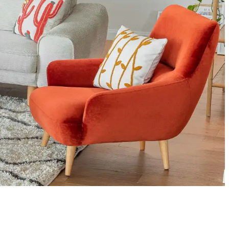
m ve neme karşı pratik çözümler önemlidir.
ik ve esnek alternatifler oluşturulmasına yol açıyor. Üretim
n estetiğini ve ferahlığını artırır.
ik halı tercihleri mekâna estetik ve fonksiyonellik katar.
seçimi ve aksesuar kullanımı mekânı hem konforlu hem şık kılar.