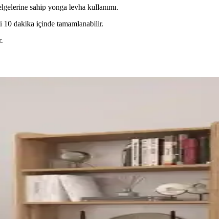
gelerine sahip yonga levha kullanımı.
i 10 dakika içinde tamamlanabilir.
r.
üzenlemeleri ile Estetik ve Fonksiyonellik Dengesi
, estetik ve işlevselliği dengeler. Doğru boyut, renk ve düzenlemeler me
asyonunda Uyum ve Fonksiyonellik
 doğru aksesuar kullanımı ve dengeli renklerle sıcak, işlevsel yaşam ala
çları: Üçlü Kural ve Aydınlatma
 yükseklik varyasyonu, bitkiler ve aydınlatma ile estetik ve fonksiyonel 
 Fonksiyonellik ve Kullanım Özellikleri