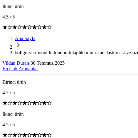
İkinci ürün
4.5
/
5
Ana Sayfa
bofigo-ve-moonlife-london-kitapliklarinin-karsilastirmasi-ve-oze
Vildan Duran
·
30 Temmuz 2025
En Çok Arananlar
Birinci ürün
4.7
/
5
İkinci ürün
4.5
/
5