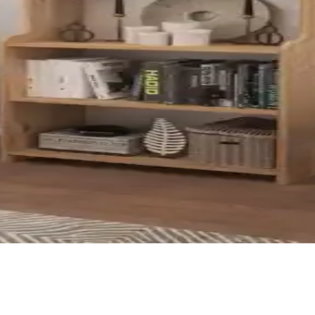
ığı açısından karşılaştırması. Ev ve ofis alanlarınız için en uygun seçe
tasarım ve dayanıklılık analizi
çısından karşılaştırıyoruz. Kullanıcı yorumlarıyla ürünlerin avantaj ve d
Amaçlı Dolap Özellikleri ve Kullanım Alanları
tasarımı, dayanıklı malzemeleri ve ayarlanabilir raflarıyla çeşitli mek
in karşılaştırması
lum ve kullanıcı yorumlarıyla detaylı karşılaştırılıyor.
ırması: Malzeme, Tasarım ve Kullanım Özellikleri
lanım kolaylığı ve dayanıklılık açısından detaylı karşılaştırmasıyla, ih