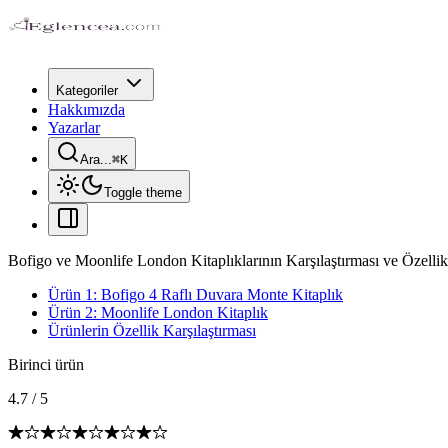
Kategoriler
Hakkımızda
Yazarlar
Ara...
⌘
K
Toggle theme
Bofigo ve Moonlife London Kitaplıklarının Karşılaştırması ve Özellik
Ürün 1: Bofigo 4 Raflı Duvara Monte Kitaplık
Ürün 2: Moonlife London Kitaplık
Ürünlerin Özellik Karşılaştırması
Birinci ürün
4.7
/
5