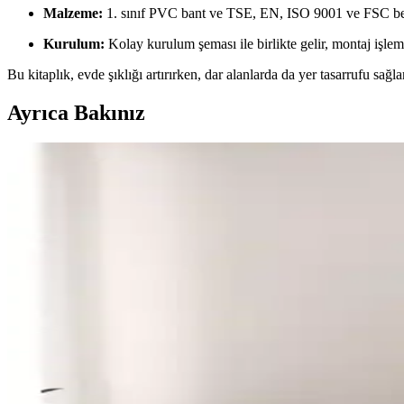
Malzeme:
1. sınıf PVC bant ve TSE, EN, ISO 9001 ve FSC bel
Kurulum:
Kolay kurulum şeması ile birlikte gelir, montaj işlem
Bu kitaplık, evde şıklığı artırırken, dar alanlarda da yer tasarrufu sağla
Ayrıca Bakınız
Yaşam Alanlarında Kitaplık, Aydınlatma ve Mobilya D
Yaşam alanlarında kitaplık, aydınlatma ve mobilya seçimi ile yerleşimi
İlk Ev Sahipleri İçin Okuma ve Yemek Odası Dekor
İlk ev sahipleri için okuma ve yemek odalarında uyumlu mobilya seçimi,
Kitaplık Düzenlemesi İçin Estetik ve Fonksiyonel İpu
Kitaplık düzenlemesi, kitap ve dekoratif objelerin dengesi, üçlü kural,
Kenz Life ve Sensa Kitaplık Karşılaştırması: Tasarım,