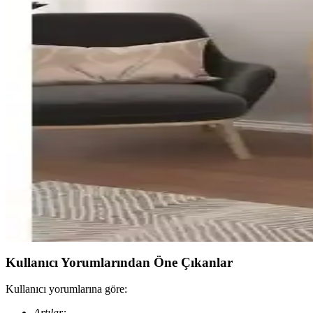
Kenz Life ve Sensa kitaplıklarının tasarım, malzeme ve kullanım kolayl
Küçük ve büyük kitaplıklar karşılaştırması: malzeme, 
İki farklı kitaplık ürününü malzeme, tasarım, montaj ve dayanıklılık a
Midoser Lisa 4 Kapaklı Beyaz Vitrin Kitaplık ve Çok 
Midoser Lisa 4 Kapaklı Beyaz Vitrin Kitaplık ve Çok Amaçlı Dolap, şık 
Nur Mobilya 3'lü ve 4'lü arkalıklı kitaplık modellerin
Nur Mobilya'nın 3'lü ve 4'lü arkalıklı kitaplık modelleri, malzeme, kuru
Pratico Etna ve Yeti Mobilya Kuta Kitaplık Karşılaşt
Pratico Etna ve Yeti Mobilya Kuta kitaplıklarının malzeme, tasarım, kul
Kullanıcı Yorumlarından Öne Çıkanlar
Kullanıcı yorumlarına göre:
Artılar: