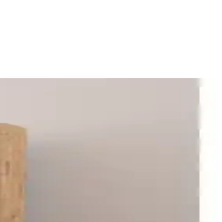
kâna sıcaklık ve ferahlık katar.
nları oluşturmanın yolları anlatılıyor.
bir alan yaratmayı hedefler.