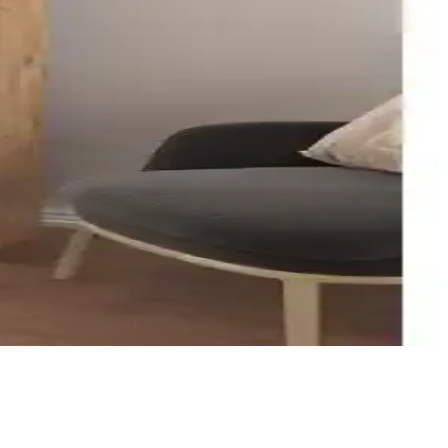
neği belirlemenize yardımcı olur.
ezavantajlarını ortaya koyuyoruz.
anlarda düzen ve estetik sağlar.
tiyaçlarınıza en uygun mobilyayı seçin.