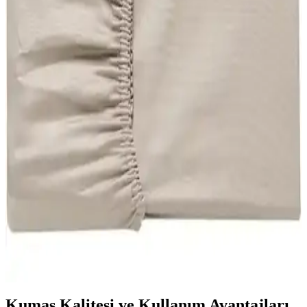
Ely Parker Lastikli Çarşaf Takımı: Dayanıklı ve
Estetik Yatak Çarşafı Seçenekleri
Yüksek kaliteli pamuk-polyester karışımı Ely Parker lastikli çarşaf
takımı, çeşitli ölçü ve renk seçenekleriyle yataklarınızı tam sarar,
dayanıklılığı ve şıklığıyla uzun ömürlü kullanım sağlar.
Always Pamuklu Tek Kişilik Nevresim Takımı ile
Totem Desenli Tek Kişilik Karşılaştırması
Bu karşılaştırma, Always Pamuklu Tek Kişilik Nevresim Takımı ile
Totem Tek Kişilik Desenli Nevresim Takımı arasındaki farkları
inceler; malzeme içeriği, boyutlar, çarşaf tipi ve desen ile konfor ve
dayanıklılık etkilerini karşılaştırır.
Ezgi Tek Kişilik ve Şanlı Battal Boy Penye Lastikli
Çarşaf Karşılaştırması
İki farklı lastikli çarşafın kumaş kalitesi, ölçü uyumu ve kullanım
özellikleri karşılaştırılıyor. Kullanıcı yorumlarıyla desteklenen
detaylar, doğru seçim yapmanıza yardımcı oluyor.
Kumaş Kalitesi ve Kullanım Avantajları