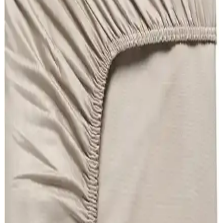
Kakao Kahverengi: Özellikler ve Yorumlar
Şanlı markasına ait, 100×200 cm ölçülü Kakao Kahverengi penye
lastikli çarşaf yatağı tamamen sarar ve kaymayı engeller. Nefes
alabilir kumaş, dayanıklı dikişler ve konforlu yüzey; bakım: 30°C
yıkama, düşük ısılarda ütü, kurutma makinesinde kurutma.
Tulip vs Valezium Tek Kişilik Nevresim Takımları:
Konfor ve Dayanıklılık
Bu karşılaştırma, My Story Mystory Tulip ile Valezium desenli tek
kişilik nevresim takımları arasındaki farkları boyutlar, lastikli çarşaf
yapısı, kumaş dokusu ve bakım talimatları üzerinden inceler; konfor
ve dayanıklılık odaklı sonuçlar sunar.
Şanlı Battal Boy Penye Lastikli Çarşaf 180×200 cm
Kahverengi – Tek Parça Kaplama
Şanlı Battal Boy Penye Lastikli Çarşaf, 180×200 cm, kahverengi
tonunda tek parça kaplama sağlar. Esnek kenarları yatağı sarar, nefes
alabilir penye dokusu konfor sunar. Uygun bakım ile uzun süre
dayanıklılık ve düzenli görünüm sağlar.