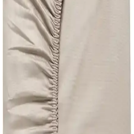
Bu karşılaştırma, My Story Mystory Tulip ile Valezium desenli tek
kişilik nevresim takımları arasındaki farkları boyutlar, lastikli çarşaf
yapısı, kumaş dokusu ve bakım talimatları üzerinden inceler; konfor
ve dayanıklılık odaklı sonuçlar sunar.
Şanlı Battal Boy Penye Lastikli Çarşaf 180×200 cm
Kahverengi – Tek Parça Kaplama
Şanlı Battal Boy Penye Lastikli Çarşaf, 180×200 cm, kahverengi
tonunda tek parça kaplama sağlar. Esnek kenarları yatağı sarar, nefes
alabilir penye dokusu konfor sunar. Uygun bakım ile uzun süre
dayanıklılık ve düzenli görünüm sağlar.
Ely Parker Lastikli Çarşaf Takımı: Dayanıklı ve
Estetik Yatak Çarşafı Seçenekleri
Yüksek kaliteli pamuk-polyester karışımı Ely Parker lastikli çarşaf
takımı, çeşitli ölçü ve renk seçenekleriyle yataklarınızı tam sarar,
dayanıklılığı ve şıklığıyla uzun ömürlü kullanım sağlar.
Always Pamuklu Tek Kişilik Nevresim Takımı ile
Totem Desenli Tek Kişilik Karşılaştırması