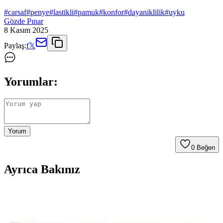
#
carsaf
#
penye
#
lastikli
#
pamuk
#
konfor
#
dayaniklilik
#
uyku
Gözde Pınar
8 Kasım 2025
Paylaş:
f
𝕏
Yorumlar:
Yorum
0
Beğen
Ayrıca Bakınız
Şanlı Çift Kişilik Penye Lastikli Çarşaf: Dayanıklı ve
Konforlu Yatak Koruma Seçeneği