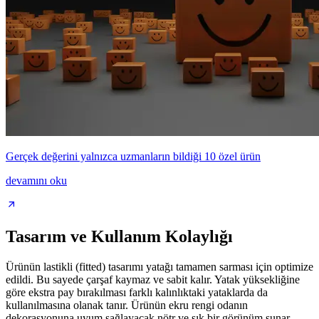
Gerçek değerini yalnızca uzmanların bildiği 10 özel ürün
devamını oku
Tasarım ve Kullanım Kolaylığı
Ürünün lastikli (fitted) tasarımı yatağı tamamen sarması için optimize
edildi. Bu sayede çarşaf kaymaz ve sabit kalır. Yatak yüksekliğine
göre ekstra pay bırakılması farklı kalınlıktaki yataklarda da
kullanılmasına olanak tanır. Ürünün ekru rengi odanın
dekorasyonuna uyum sağlayacak nötr ve şık bir görünüm sunar.