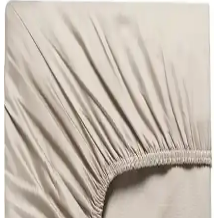
Şanlı markasının çift kişilik penye lastikli çarşafı, yüksek kaliteli
kumaşı, esnek yapısı ve şık hardal rengiyle yataklarınızı korur ve
odanıza ferah bir görünüm kazandırır.
Madame Coco Belle Çift Kişilik Lastikli Bambu
Çarşaf – Beyaz, 160x200, Türkiye Üretimi
Madame Coco Belle Çift Kişilik Lastikli Bambu Çarşaf, %70
bambu %30 pamuk karışımıyla nefes alabilir ve yumuşak bir doku
sunar. Beyaz düz tasarım, 160x200 boyutuyla kaymayı önler; 30°C
yıkama önerilir, makineyle kolay bakım sağlar.
Şanlı Tek Kişilik Penye Lastikli Çarşaf 100x200
Kakao Kahverengi: Özellikler ve Yorumlar
Şanlı markasına ait, 100×200 cm ölçülü Kakao Kahverengi penye
lastikli çarşaf yatağı tamamen sarar ve kaymayı engeller. Nefes
alabilir kumaş, dayanıklı dikişler ve konforlu yüzey; bakım: 30°C
yıkama, düşük ısılarda ütü, kurutma makinesinde kurutma.
Tulip vs Valezium Tek Kişilik Nevresim Takımları:
Konfor ve Dayanıklılık