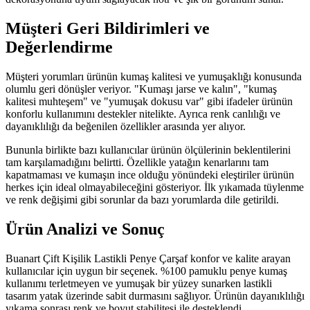
Müşteri Geri Bildirimleri ve
Değerlendirme
Müşteri yorumları ürünün kumaş kalitesi ve yumuşaklığı konusunda
olumlu geri dönüşler veriyor. "Kumaşı jarse ve kalın", "kumaş
kalitesi muhteşem" ve "yumuşak dokusu var" gibi ifadeler ürünün
konforlu kullanımını destekler nitelikte. Ayrıca renk canlılığı ve
dayanıklılığı da beğenilen özellikler arasında yer alıyor.
Bununla birlikte bazı kullanıcılar ürünün ölçülerinin beklentilerini
tam karşılamadığını belirtti. Özellikle yatağın kenarlarını tam
kapatmaması ve kumaşın ince olduğu yönündeki eleştiriler ürünün
herkes için ideal olmayabileceğini gösteriyor. İlk yıkamada tüylenme
ve renk değişimi gibi sorunlar da bazı yorumlarda dile getirildi.
Ürün Analizi ve Sonuç
Buanart Çift Kişilik Lastikli Penye Çarşaf konfor ve kalite arayan
kullanıcılar için uygun bir seçenek. %100 pamuklu penye kumaş
kullanımı terletmeyen ve yumuşak bir yüzey sunarken lastikli
tasarım yatak üzerinde sabit durmasını sağlıyor. Ürünün dayanıklılığı
yıkama sonrası renk ve boyut stabilitesi ile desteklendi.