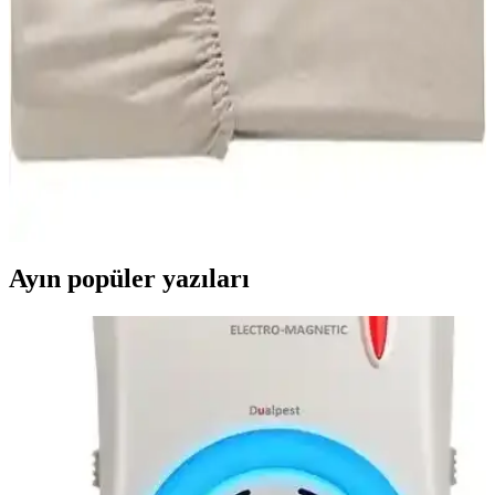
Bu karşılaştırma, Always Pamuklu Tek Kişilik Nevresim Takımı ile
Totem Tek Kişilik Desenli Nevresim Takımı arasındaki farkları
inceler; malzeme içeriği, boyutlar, çarşaf tipi ve desen ile konfor ve
dayanıklılık etkilerini karşılaştırır.
Ezgi Tek Kişilik ve Şanlı Battal Boy Penye Lastikli
Çarşaf Karşılaştırması
İki farklı lastikli çarşafın kumaş kalitesi, ölçü uyumu ve kullanım
özellikleri karşılaştırılıyor. Kullanıcı yorumlarıyla desteklenen
detaylar, doğru seçim yapmanıza yardımcı oluyor.
Ayın popüler yazıları