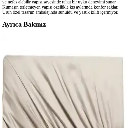
ve nefes alabilir yapısı sayesinde rahat bir uyku deneyimi sunar.
Kumaşın terletmeyen yapısı özellikle kış aylarında konfor sağlar.
Ürün özel tasarım ambalajında sunuldu ve yastık kılıfı içermiyor.
Ayrıca Bakınız
Şanlı Çift Kişilik Penye Lastikli Çarşaf: Dayanıklı ve
Konforlu Yatak Koruma Seçeneği
Şanlı markasının çift kişilik penye lastikli çarşafı, yüksek kaliteli
kumaşı, esnek yapısı ve şık hardal rengiyle yataklarınızı korur ve
odanıza ferah bir görünüm kazandırır.
Madame Coco Belle Çift Kişilik Lastikli Bambu
Çarşaf – Beyaz, 160x200, Türkiye Üretimi
Madame Coco Belle Çift Kişilik Lastikli Bambu Çarşaf, %70
bambu %30 pamuk karışımıyla nefes alabilir ve yumuşak bir doku
sunar. Beyaz düz tasarım, 160x200 boyutuyla kaymayı önler; 30°C
yıkama önerilir, makineyle kolay bakım sağlar.
Şanlı Tek Kişilik Penye Lastikli Çarşaf 100x200