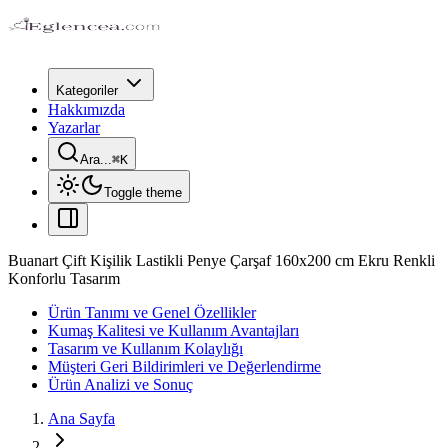
Kategoriler
Hakkımızda
Yazarlar
Ara...
⌘
K
Toggle theme
Buanart Çift Kişilik Lastikli Penye Çarşaf 160x200 cm Ekru Renkli
Konforlu Tasarım
Ürün Tanımı ve Genel Özellikler
Kumaş Kalitesi ve Kullanım Avantajları
Tasarım ve Kullanım Kolaylığı
Müşteri Geri Bildirimleri ve Değerlendirme
Ürün Analizi ve Sonuç
Ana Sayfa