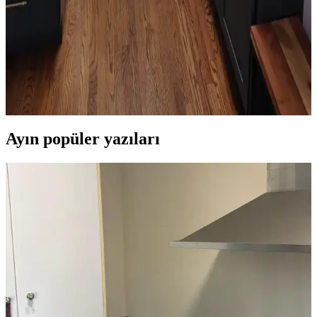
Mutfak Köşesini Fonksiyonel ve Estetik Hale
Getirme Pratik Düzenleme Yöntemleri
Mutfak köşenizi düzenlerken gereksiz eşyalardan kurtulmak,
bitkileri doğru konumlandırmak ve askı sistemleri kullanmak
işlevsellik ve estetik sağlar. Alanı işlevsel gruplarla düzenlemek
önemlidir.
Ayın popüler yazıları