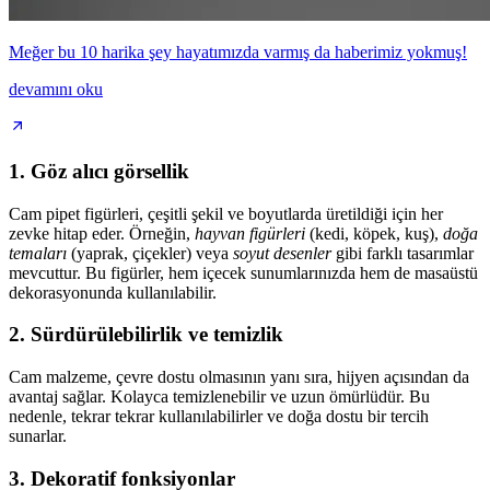
Meğer bu 10 harika şey hayatımızda varmış da haberimiz yokmuş!
devamını oku
1.
Göz alıcı görsellik
Cam pipet figürleri, çeşitli şekil ve boyutlarda üretildiği için her
zevke hitap eder. Örneğin,
hayvan figürleri
(kedi, köpek, kuş),
doğa
temaları
(yaprak, çiçekler) veya
soyut desenler
gibi farklı tasarımlar
mevcuttur. Bu figürler, hem içecek sunumlarınızda hem de masaüstü
dekorasyonunda kullanılabilir.
2.
Sürdürülebilirlik ve temizlik
Cam malzeme, çevre dostu olmasının yanı sıra, hijyen açısından da
avantaj sağlar. Kolayca temizlenebilir ve uzun ömürlüdür. Bu
nedenle, tekrar tekrar kullanılabilirler ve doğa dostu bir tercih
sunarlar.
3.
Dekoratif fonksiyonlar