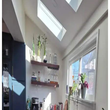
uyum, yaşam alanına sıcaklık ve kişilik katar.
Yatak Odası Perde Seçimi ve Asma Teknikleri:
Estetik ve Fonksiyonel Yaklaşımlar
Yatak odası perdelerinde doğru seçim ve asma teknikleri, mekanın
estetiğini ve enerji verimliliğini artırır. Pelmet kullanımı ve uygun
perde çubuğu destekleriyle konfor sağlanır.
Sherwin Williams Cream & Sugar Duvar Rengine
Uyumlu Perde Seçimi ve Ton Çakışması Önleme
Yöntemleri
Sherwin Williams Cream & Sugar duvar rengine sahip odalarda
perde seçimi, halı ve dekorasyonla uyumlu tonlarda yapılmalı. Pinch
pleat model perdeler estetik görünüm sağlar ve ton çakışmasını
önler.
Ev Satışında Valance Kullanımı ve Pencere
Dekorasyonunun Mekana Etkileri
Ev satışında valance kullanımı, pencere görünümünü yumuşatırken
mekana renk ve doku katar. Ancak yanlış kullanım mekanda görsel