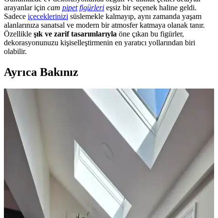
arayanlar için
cam
pipet
figürleri
eşsiz bir seçenek haline geldi.
Sadece
içeceklerinizi
süslemekle kalmayıp, aynı zamanda yaşam
alanlarınıza sanatsal ve modern bir atmosfer katmaya olanak tanır.
Özellikle
şık ve zarif tasarımlarıyla
öne çıkan bu figürler,
dekorasyonunuzu kişiselleştirmenin en yaratıcı yollarından biri
olabilir.
Ayrıca Bakınız
Ev Dekorasyonunda Halı Seçimi: Renk Dengesi ve
Uyum Prensipleriyle Mekan Tasarımı
Ev dekorasyonunda halı seçimi, renk dengesi ve desen uyumu ile
mekanın atmosferini belirler. 60/30/10 prensibi ve mobilyalarla
uyum, yaşam alanına sıcaklık ve kişilik katar.
Yatak Odası Perde Seçimi ve Asma Teknikleri:
Estetik ve Fonksiyonel Yaklaşımlar
Yatak odası perdelerinde doğru seçim ve asma teknikleri, mekanın
estetiğini ve enerji verimliliğini artırır. Pelmet kullanımı ve uygun
perde çubuğu destekleriyle konfor sağlanır.