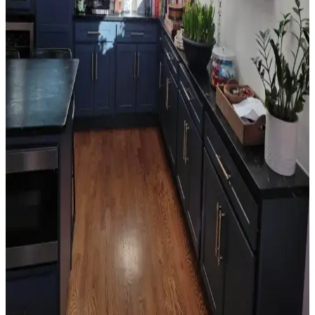
karmaşa yaratabilir ve ışık alımını kısıtlayabilir.
Orta 2000'ler Sarı Tonları: Mekanlarda Doğru
Renk Seçimi ve Uyum Analizi
Orta 2000'ler sarı tonları, doğru kombinasyonlarla mekanlara
sıcaklık katabilir. Ancak uyumsuz kullanımlarda eski moda ve
sıradan bir görünüm ortaya çıkabilir. Renk seçimi mekanın diğer
unsurlarıyla dengelenmeli.
Salon Duvar Düzenlemesinde Raf Kullanımı ve
Estetik Dengenin Sağlanması
Salon duvarlarında rafların simetrik yerleşimi, aksesuar seçimi ve
mobilya düzeni mekânın estetik ve fonksiyonel dengesini sağlar.
Doğru duvar rengi ve sanat eserleriyle ferah bir atmosfer oluşturulur.
Oda Düzenlemesinde Boş Alanların Fonksiyonel ve
Estetik Değerlendirme Yöntemleri
Oda düzenlemesinde boş alanların bitkiler, aynalar, raflar ve sanat
eserleriyle değerlendirilmesi yaşam kalitesini artırır. Doğru
yerleştirme ile fonksiyonel ve estetik mekanlar oluşturulur.