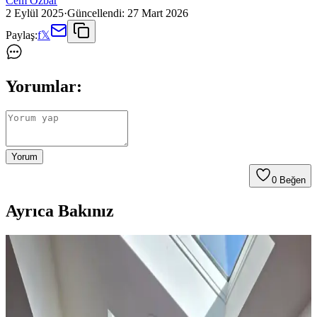
Cem Özbar
2 Eylül 2025
·
Güncellendi:
27 Mart 2026
Paylaş:
f
𝕏
Yorumlar:
Yorum
0
Beğen
Ayrıca Bakınız
Ev Dekorasyonunda Halı Seçimi: Renk Dengesi ve
Uyum Prensipleriyle Mekan Tasarımı
Ev dekorasyonunda halı seçimi, renk dengesi ve desen uyumu ile
mekanın atmosferini belirler. 60/30/10 prensibi ve mobilyalarla