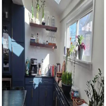
Sherwin Williams Cream & Sugar Duvar Rengine
Uyumlu Perde Seçimi ve Ton Çakışması Önleme
Yöntemleri
Sherwin Williams Cream & Sugar duvar rengine sahip odalarda
perde seçimi, halı ve dekorasyonla uyumlu tonlarda yapılmalı. Pinch
pleat model perdeler estetik görünüm sağlar ve ton çakışmasını
önler.
Ev Satışında Valance Kullanımı ve Pencere
Dekorasyonunun Mekana Etkileri
Ev satışında valance kullanımı, pencere görünümünü yumuşatırken
mekana renk ve doku katar. Ancak yanlış kullanım mekanda görsel
karmaşa yaratabilir ve ışık alımını kısıtlayabilir.
Orta 2000'ler Sarı Tonları: Mekanlarda Doğru
Renk Seçimi ve Uyum Analizi
Orta 2000'ler sarı tonları, doğru kombinasyonlarla mekanlara
sıcaklık katabilir. Ancak uyumsuz kullanımlarda eski moda ve
sıradan bir görünüm ortaya çıkabilir. Renk seçimi mekanın diğer