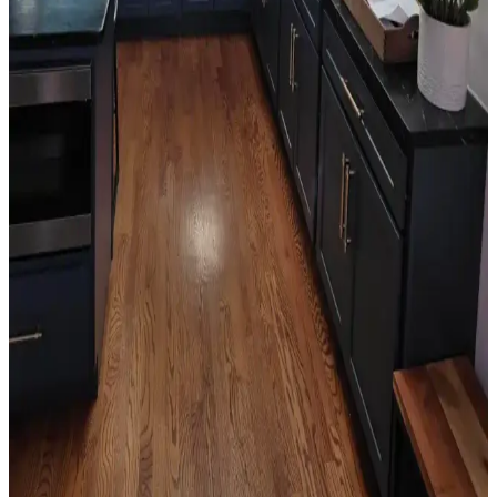
unsurlarıyla dengelenmeli.
Salon Duvar Düzenlemesinde Raf Kullanımı ve
Estetik Dengenin Sağlanması
Salon duvarlarında rafların simetrik yerleşimi, aksesuar seçimi ve
mobilya düzeni mekânın estetik ve fonksiyonel dengesini sağlar.
Doğru duvar rengi ve sanat eserleriyle ferah bir atmosfer oluşturulur.
Oda Düzenlemesinde Boş Alanların Fonksiyonel ve
Estetik Değerlendirme Yöntemleri
Oda düzenlemesinde boş alanların bitkiler, aynalar, raflar ve sanat
eserleriyle değerlendirilmesi yaşam kalitesini artırır. Doğru
yerleştirme ile fonksiyonel ve estetik mekanlar oluşturulur.
Mutfak Köşesini Fonksiyonel ve Estetik Hale
Getirme Pratik Düzenleme Yöntemleri
Mutfak köşenizi düzenlerken gereksiz eşyalardan kurtulmak,
bitkileri doğru konumlandırmak ve askı sistemleri kullanmak
işlevsellik ve estetik sağlar. Alanı işlevsel gruplarla düzenlemek
önemlidir.