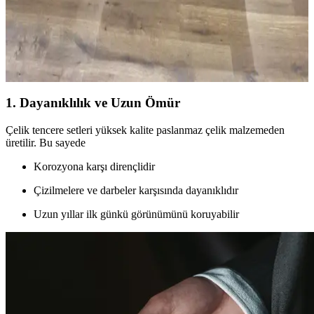
Küçük mutfaklarda tezgah alanı yetersizliği, hareketli tezgahlar,
duvara monte raflar ve işlevsel dolaplarla aşılabilir. Doğru
düzenleme mutfak işlevselliğini artırır ve alanı verimli kullanmayı
sağlar.
1. Dayanıklılık ve Uzun Ömür
Çelik tencere setleri yüksek kalite paslanmaz çelik malzemeden
üretilir. Bu sayede
Korozyona karşı dirençlidir
Çizilmelere ve darbeler karşısında dayanıklıdır
Uzun yıllar ilk günkü görünümünü koruyabilir