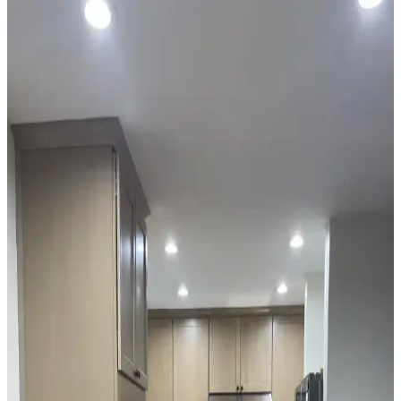
Mutfak Tezgah Arkası Montajında Doğru Hizalama
Yöntemleri ve Avantajları
Mutfak tezgah arkası montajında dolap ve tezgah hizalama
seçenekleri, estetik ve fonksiyonellik açısından değerlendirilir.
Tezgah hizasında bitirme, duvar koruması ve temizlik kolaylığı
sağlar.
Mutfak Köşesini Fonksiyonel ve Estetik Hale
Getirme Pratik Düzenleme Yöntemleri
Mutfak köşenizi düzenlerken gereksiz eşyalardan kurtulmak,
bitkileri doğru konumlandırmak ve askı sistemleri kullanmak
işlevsellik ve estetik sağlar. Alanı işlevsel gruplarla düzenlemek
önemlidir.
Mutfak Tezgah Arkası Seçiminde Renk, Stil ve
Fonksiyonellik Dengesi
Mutfak tezgah arkası seçiminde gri dolapların alt tonları, renk
uyumu, desen seçimi ve malzeme fonksiyonelliği önem taşır.
Mermer, cam ve taş malzemeler estetik ve dayanıklılık açısından
değerlendirilir.