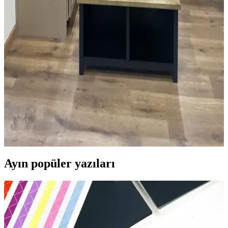
Siyah, Gri ve Beyaz Granit Tezgahlarla Uyumlu
Dolap Boya Renkleri ve Dekorasyon Önerileri
Siyah, gri ve beyaz granit tezgahlarla uyumlu dolap renkleri beyaz,
yumuşak yeşil ve koyu tonlar arasında değişir. Doğru boya ve
dekorasyonla mutfak estetik ve fonksiyonel hale gelir.
Küçük Mutfaklarda Tezgah Alanını Artırmaya
Yönelik Pratik Mobilya ve Düzenleme Çözümleri
Küçük mutfaklarda tezgah alanı yetersizliği, hareketli tezgahlar,
duvara monte raflar ve işlevsel dolaplarla aşılabilir. Doğru
düzenleme mutfak işlevselliğini artırır ve alanı verimli kullanmayı
sağlar.
Ayın popüler yazıları