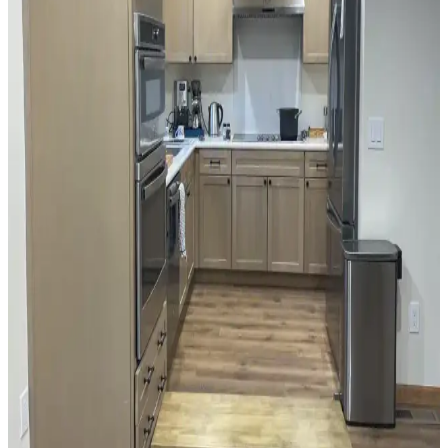
Mutfak Tezgah Arkası Seçiminde Granit ve Seramik
Karoların Estetik ve İşlevsel Karşılaştırması
Mutfak tezgah arkası seçiminde granit ve seramik karoların estetik
ve işlevsel avantajları karşılaştırılıyor. Tasarımda denge, renk uyumu
ve uzun vadeli kullanım ön planda tutuluyor.
Mutfak Pencereleri İçin Fonksiyonel ve Estetik
Perde Seçenekleri ve Montaj Yöntemleri
Mutfak pencerelerinin tasarımına uygun perde seçimi, ışık kontrolü
ve kullanım kolaylığı sağlar. Roman storlar, kafe perdeleri ve entegre
sistemler, estetik ve fonksiyonel çözümler sunar.
Mutfak Dolapları İçin Uygun Boya Rengi Seçimi ve
Uygulama İpuçları
Mutfak dolapları için renk seçimi, yüzey hazırlığı ve boya uygulama
teknikleri detaylıca ele alınmıştır. Mekanın ışık ve renk uyumu göz
önünde bulundurularak, dayanıklı ve estetik sonuçlar için öneriler
sunulmaktadır.