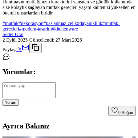
Unutmayın mutfağınızın karakterini yansıtan ve günlük kullanımda
size kolaylık sağlayan mutfak gereçleri yaşam kalitenizi yükselten en
önemli unsurlardan biridir.
#
mutfak
#
dekorasyon
#
paslanmaz-celik
#
dayaniklilik
#
mutfak-
gerecleri
#
modern-tasarim
#
kitchenware
Sedef Ural
2 Eylül 2025
·
Güncellendi:
27 Mart 2026
Paylaş:
f
𝕏
Yorumlar:
Yorum
0
Beğen
Ayrıca Bakınız