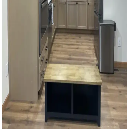
Mutfak Pencereleri İçin Fonksiyonel ve Estetik
Perde Seçenekleri ve Montaj Yöntemleri
Mutfak pencerelerinin tasarımına uygun perde seçimi, ışık kontrolü
ve kullanım kolaylığı sağlar. Roman storlar, kafe perdeleri ve entegre
sistemler, estetik ve fonksiyonel çözümler sunar.
Mutfak Dolapları İçin Uygun Boya Rengi Seçimi ve
Uygulama İpuçları
Mutfak dolapları için renk seçimi, yüzey hazırlığı ve boya uygulama
teknikleri detaylıca ele alınmıştır. Mekanın ışık ve renk uyumu göz
önünde bulundurularak, dayanıklı ve estetik sonuçlar için öneriler
sunulmaktadır.
Siyah, Gri ve Beyaz Granit Tezgahlarla Uyumlu
Dolap Boya Renkleri ve Dekorasyon Önerileri
Siyah, gri ve beyaz granit tezgahlarla uyumlu dolap renkleri beyaz,
yumuşak yeşil ve koyu tonlar arasında değişir. Doğru boya ve
dekorasyonla mutfak estetik ve fonksiyonel hale gelir.
Küçük Mutfaklarda Tezgah Alanını Artırmaya
Yönelik Pratik Mobilya ve Düzenleme Çözümleri