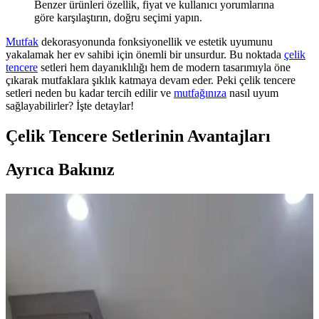
Benzer ürünleri özellik, fiyat ve kullanıcı yorumlarına
göre karşılaştırın, doğru seçimi yapın.
Mutfak
dekorasyonunda fonksiyonellik ve estetik uyumunu
yakalamak her ev sahibi için önemli bir unsurdur. Bu noktada
çelik
tencere
setleri hem dayanıklılığı hem de modern tasarımıyla öne
çıkarak mutfaklara şıklık katmaya devam eder. Peki çelik tencere
setleri neden bu kadar tercih edilir ve
mutfağınıza
nasıl uyum
sağlayabilirler? İşte detaylar!
Çelik Tencere Setlerinin Avantajları
Ayrıca Bakınız
Mutfak Tezgah Arkası Montajında Doğru Hizalama
Yöntemleri ve Avantajları
Mutfak tezgah arkası montajında dolap ve tezgah hizalama
seçenekleri, estetik ve fonksiyonellik açısından değerlendirilir.
Tezgah hizasında bitirme, duvar koruması ve temizlik kolaylığı
sağlar.