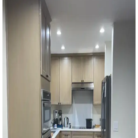
Mutfak Köşesini Fonksiyonel ve Estetik Hale
Getirme Pratik Düzenleme Yöntemleri
Mutfak köşenizi düzenlerken gereksiz eşyalardan kurtulmak,
bitkileri doğru konumlandırmak ve askı sistemleri kullanmak
işlevsellik ve estetik sağlar. Alanı işlevsel gruplarla düzenlemek
önemlidir.
Mutfak Tezgah Arkası Seçiminde Renk, Stil ve
Fonksiyonellik Dengesi
Mutfak tezgah arkası seçiminde gri dolapların alt tonları, renk
uyumu, desen seçimi ve malzeme fonksiyonelliği önem taşır.
Mermer, cam ve taş malzemeler estetik ve dayanıklılık açısından
değerlendirilir.
Mutfak Tezgah Arkası Seçiminde Granit ve Seramik
Karoların Estetik ve İşlevsel Karşılaştırması
Mutfak tezgah arkası seçiminde granit ve seramik karoların estetik
ve işlevsel avantajları karşılaştırılıyor. Tasarımda denge, renk uyumu
ve uzun vadeli kullanım ön planda tutuluyor.