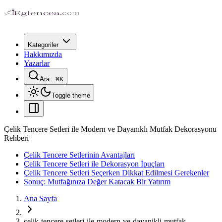
Kategoriler
Hakkımızda
Yazarlar
Ara...
⌘
K
Toggle theme
Çelik Tencere Setleri ile Modern ve Dayanıklı Mutfak Dekorasyonu
Rehberi
Çelik Tencere Setlerinin Avantajları
Çelik Tencere Setleri ile Dekorasyon İpuçları
Çelik Tencere Setleri Seçerken Dikkat Edilmesi Gerekenler
Sonuç: Mutfağınıza Değer Katacak Bir Yatırım
Ana Sayfa
celik-tencere-setleri-ile-modern-ve-dayanikli-mutfak-