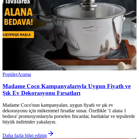
Popüler
Arama
Madame Coco Kampanyalarıyla Uygun Fiyatlı ve
Şık Ev Dekorasyonu Fırsatları
Madame Coco'nun kampanyaları, uygun fiyatlı ve şık ev
dekorasyonu için mükemmel fırsatlar sunar. Özellikle '1 alana 1
bedava' promosyonlarıyla porselen fincanlar, bardaklar ve tepsilerde
büyük indirimler yakalayın.
Daha fazla bilgi edinin