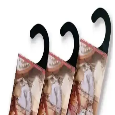
dikkat etmek gerekir. Doğrudan uygulama yerine pamuk topları,
difüzörler ve doğal yöntemler tercih edilmelidir.
Chakra Ocean Breeze: Amber, Paçuli ve Gül
Dengesini Yansıtan Ferah İç Mekân Kokusu
Chakra Ocean Breeze, 500 ml püskürtme formunda iç mekân
kokusu; amber sıcaklığı, paçuli derinliği ve gül zarafetiyle
dengelenir. %71 alkol içeriği sayesinde hızlı yayılır, temiz, ferah bir
atmosfer sağlar; uzun süre kalıcılık hedeflenir.
Missi Beyaz Büyük Karışık Çiçek Taşlı 10'lu Bambu
Kamuş Seti İnceleme ve Dekoratif Oda Kokusu
Missi Beyaz Büyük Karışık Çiçek Taşlı 10'lu Bambu Kamuş Seti,
beyaz zarafetle mekâna dekoratif şıklık katarken çiçekli ve taşlı
ayrıntılarla sofistike bir atmosfer yaratır; çubuklu koku dağılımı
sağlar ve odalara uyumlu esneklik sunar.
Geniş Alanlar İçin Çok Fonksiyonlu Hava
Temizleme ve Kokulandırma Cihazı
Geniş alanlar için tasarlanmış hava temizleme ve kokulandırma
cihazı, hızlı ve etkili performansıyla ortamı ferahlatır, kötü kokuları