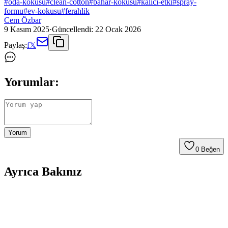
#
oda-kokusu
#
clean-cotton
#
bahar-kokusu
#
kalici-etki
#
spray-
formu
#
ev-kokusu
#
ferahlik
Cem Özbar
9 Kasım 2025
·
Güncellendi:
22 Ocak 2026
Paylaş:
f
𝕏
Yorumlar:
Yorum
0
Beğen
Ayrıca Bakınız
Eklips Oda Kokusu ile Ev Dekorasyonunuza Ferah
ve Şık Dokunuşlar Yapın