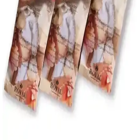
beyaz zarafetle mekâna dekoratif şıklık katarken çiçekli ve taşlı
ayrıntılarla sofistike bir atmosfer yaratır; çubuklu koku dağılımı
sağlar ve odalara uyumlu esneklik sunar.
Geniş Alanlar İçin Çok Fonksiyonlu Hava
Temizleme ve Kokulandırma Cihazı
Geniş alanlar için tasarlanmış hava temizleme ve kokulandırma
cihazı, hızlı ve etkili performansıyla ortamı ferahlatır, kötü kokuları
giderir ve çeşitli parfüm seçenekleriyle kişiselleştirilebilir.
Missi 50 ml Gri Çiçek Taşlı Black Vanilya Oda
Kokusu Estetik ve Kalıcı Atmosfer Yaratır
Missi 50 ml gri çiçek taşlı black vanilya oda kokusu, şık tasarımı ve
kalıcı aromasıyla ev veya ofis ortamını güzelleştirir, dekoratif ve
ferahlatıcı bir deneyim sunar.
Geniş Alanlar İçin Çok Fonksiyonlu LED Işıklı
Hava Temizleme ve Kokulan<dı>rma Cihazı
Discover Led ışıklı geniş alan hava temizleme ve kokulan<dı>rma
cihazı, estetik tasarımıyla ortamı ferahlatır, hava kalitesini artırır,