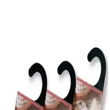
Eklips oda kokuları, doğal ve ferahlatıcı aromalarıyla evinizin
atmosferini değiştirir, şık tasarımlarıyla dekorasyonunuza estetik
katarken, uzun süre etkili ve çevre dostudur.
Küçük Dairelerde Yapay Çiçeklere Koku Katmanın
Güvenli ve Etkili Yöntemleri
Yapay çiçeklere koku eklerken malzeme ve alan büyüklüğüne
dikkat etmek gerekir. Doğrudan uygulama yerine pamuk topları,
difüzörler ve doğal yöntemler tercih edilmelidir.
Chakra Ocean Breeze: Amber, Paçuli ve Gül
Dengesini Yansıtan Ferah İç Mekân Kokusu
Chakra Ocean Breeze, 500 ml püskürtme formunda iç mekân
kokusu; amber sıcaklığı, paçuli derinliği ve gül zarafetiyle
dengelenir. %71 alkol içeriği sayesinde hızlı yayılır, temiz, ferah bir
atmosfer sağlar; uzun süre kalıcılık hedeflenir.
Missi Beyaz Büyük Karışık Çiçek Taşlı 10'lu Bambu
Kamuş Seti İnceleme ve Dekoratif Oda Kokusu
Missi Beyaz Büyük Karışık Çiçek Taşlı 10'lu Bambu Kamuş Seti,