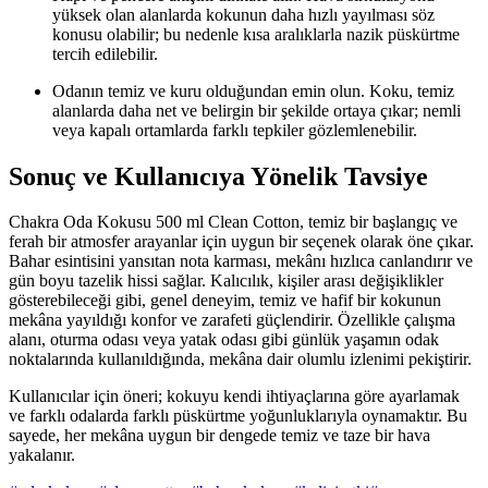
yüksek olan alanlarda kokunun daha hızlı yayılması söz
konusu olabilir; bu nedenle kısa aralıklarla nazik püskürtme
tercih edilebilir.
Odanın temiz ve kuru olduğundan emin olun. Koku, temiz
alanlarda daha net ve belirgin bir şekilde ortaya çıkar; nemli
veya kapalı ortamlarda farklı tepkiler gözlemlenebilir.
Sonuç ve Kullanıcıya Yönelik Tavsiye
Chakra Oda Kokusu 500 ml Clean Cotton, temiz bir başlangıç ve
ferah bir atmosfer arayanlar için uygun bir seçenek olarak öne çıkar.
Bahar esintisini yansıtan nota karması, mekânı hızlıca canlandırır ve
gün boyu tazelik hissi sağlar. Kalıcılık, kişiler arası değişiklikler
gösterebileceği gibi, genel deneyim, temiz ve hafif bir kokunun
mekâna yayıldığı konfor ve zarafeti güçlendirir. Özellikle çalışma
alanı, oturma odası veya yatak odası gibi günlük yaşamın odak
noktalarında kullanıldığında, mekâna dair olumlu izlenimi pekiştirir.
Kullanıcılar için öneri; kokuyu kendi ihtiyaçlarına göre ayarlamak
ve farklı odalarda farklı püskürtme yoğunluklarıyla oynamaktır. Bu
sayede, her mekâna uygun bir dengede temiz ve taze bir hava
yakalanır.