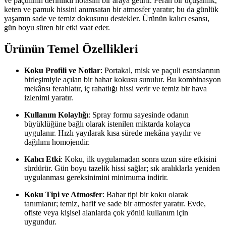
ve paçulinin derinlikli notasını bir araya getirir. Ferah bir uçuşanlık,
keten ve pamuk hissini anımsatan bir atmosfer yaratır; bu da günlük
yaşamın sade ve temiz dokusunu destekler. Ürünün kalıcı esansı,
gün boyu süren bir etki vaat eder.
Ürünün Temel Özellikleri
Koku Profili ve Notlar
: Portakal, misk ve paçuli esanslarının
birleşimiyle açılan bir bahar kokusu sunulur. Bu kombinasyon
mekânsı ferahlatır, iç rahatlığı hissi verir ve temiz bir hava
izlenimi yaratır.
Kullanım Kolaylığı
: Spray formu sayesinde odanın
büyüklüğüne bağlı olarak istenilen miktarda kolayca
uygulanır. Hızlı yayılarak kısa sürede mekâna yayılır ve
dağılımı homojendir.
Kalıcı Etki
: Koku, ilk uygulamadan sonra uzun süre etkisini
sürdürür. Gün boyu tazelik hissi sağlar; sık aralıklarla yeniden
uygulanması gereksinimini minimuma indirir.
Koku Tipi ve Atmosfer
: Bahar tipi bir koku olarak
tanımlanır; temiz, hafif ve sade bir atmosfer yaratır. Evde,
ofiste veya kişisel alanlarda çok yönlü kullanım için
uygundur.