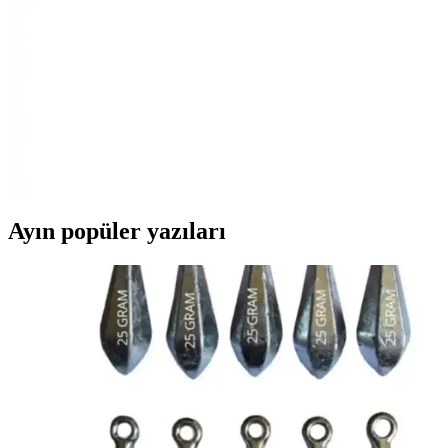
nemlendirir ve hoş kokular yayar. Çok fonksiyonlu yapısıyla yaşam
alanlarınızı daha sağlıklı hale getirir.
Royal Mum Kokulu Kese Karşılaştırması: Bebek
Pudrası ve Beyaz Sabun Kokusu Özellikleri
Royal Mum'un 3'lü kokulu kese setleri, evinizde hoş koku ve
temizlik hissi yaratır. Bebek pudrası ve beyaz sabun kokuları,
kullanıcı yorumlarıyla kalıcılık ve etkileyicilik açısından
değerlendirilir.
Ayın popüler yazıları