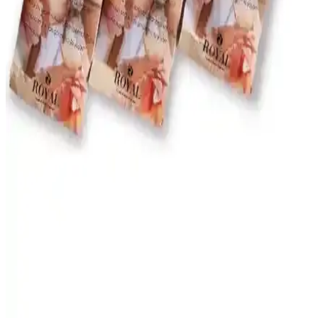
giderir ve çeşitli parfüm seçenekleriyle kişiselleştirilebilir.
Missi 50 ml Gri Çiçek Taşlı Black Vanilya Oda
Kokusu Estetik ve Kalıcı Atmosfer Yaratır
Missi 50 ml gri çiçek taşlı black vanilya oda kokusu, şık tasarımı ve
kalıcı aromasıyla ev veya ofis ortamını güzelleştirir, dekoratif ve
ferahlatıcı bir deneyim sunar.
Geniş Alanlar İçin Çok Fonksiyonlu LED Işıklı
Hava Temizleme ve Kokulan<dı>rma Cihazı
Discover Led ışıklı geniş alan hava temizleme ve kokulan<dı>rma
cihazı, estetik tasarımıyla ortamı ferahlatır, hava kalitesini artırır,
nemlendirir ve hoş kokular yayar. Çok fonksiyonlu yapısıyla yaşam
alanlarınızı daha sağlıklı hale getirir.
Royal Mum Kokulu Kese Karşılaştırması: Bebek
Pudrası ve Beyaz Sabun Kokusu Özellikleri
Royal Mum'un 3'lü kokulu kese setleri, evinizde hoş koku ve
temizlik hissi yaratır. Bebek pudrası ve beyaz sabun kokuları,
kullanıcı yorumlarıyla kalıcılık ve etkileyicilik açısından