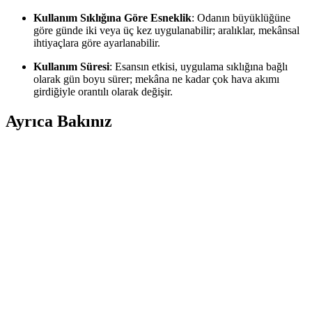
Kullanım Sıklığına Göre Esneklik
: Odanın büyüklüğüne
göre günde iki veya üç kez uygulanabilir; aralıklar, mekânsal
ihtiyaçlara göre ayarlanabilir.
Kullanım Süresi
: Esansın etkisi, uygulama sıklığına bağlı
olarak gün boyu sürer; mekâna ne kadar çok hava akımı
girdiğiyle orantılı olarak değişir.
Ayrıca Bakınız
Eklips Oda Kokusu ile Ev Dekorasyonunuza Ferah
ve Şık Dokunuşlar Yapın
Eklips oda kokuları, doğal ve ferahlatıcı aromalarıyla evinizin
atmosferini değiştirir, şık tasarımlarıyla dekorasyonunuza estetik
katarken, uzun süre etkili ve çevre dostudur.
Küçük Dairelerde Yapay Çiçeklere Koku Katmanın
Güvenli ve Etkili Yöntemleri
Yapay çiçeklere koku eklerken malzeme ve alan büyüklüğüne