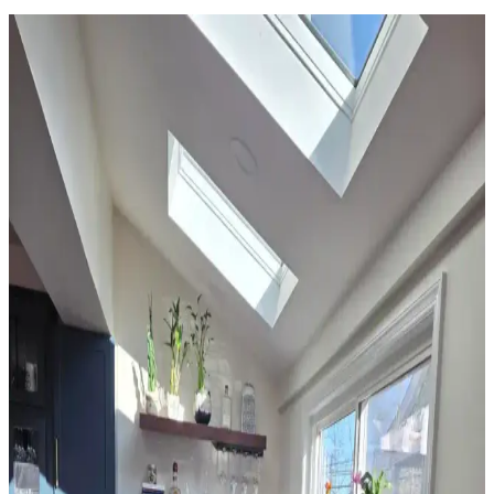
Ev Dekorasyonunda Halı Seçimi: Renk Dengesi ve
Uyum Prensipleriyle Mekan Tasarımı
Ev dekorasyonunda halı seçimi, renk dengesi ve desen uyumu ile
mekanın atmosferini belirler. 60/30/10 prensibi ve mobilyalarla
uyum, yaşam alanına sıcaklık ve kişilik katar.
Yatak Odası Perde Seçimi ve Asma Teknikleri:
Estetik ve Fonksiyonel Yaklaşımlar
Yatak odası perdelerinde doğru seçim ve asma teknikleri, mekanın
estetiğini ve enerji verimliliğini artırır. Pelmet kullanımı ve uygun
perde çubuğu destekleriyle konfor sağlanır.
Sherwin Williams Cream & Sugar Duvar Rengine
Uyumlu Perde Seçimi ve Ton Çakışması Önleme
Yöntemleri
Sherwin Williams Cream & Sugar duvar rengine sahip odalarda
perde seçimi, halı ve dekorasyonla uyumlu tonlarda yapılmalı. Pinch
pleat model perdeler estetik görünüm sağlar ve ton çakışmasını