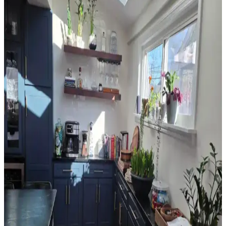
Sherwin Williams Cream & Sugar Duvar Rengine
Uyumlu Perde Seçimi ve Ton Çakışması Önleme
Yöntemleri
Sherwin Williams Cream & Sugar duvar rengine sahip odalarda
perde seçimi, halı ve dekorasyonla uyumlu tonlarda yapılmalı. Pinch
pleat model perdeler estetik görünüm sağlar ve ton çakışmasını
önler.
Ev Satışında Valance Kullanımı ve Pencere
Dekorasyonunun Mekana Etkileri
Ev satışında valance kullanımı, pencere görünümünü yumuşatırken
mekana renk ve doku katar. Ancak yanlış kullanım mekanda görsel
karmaşa yaratabilir ve ışık alımını kısıtlayabilir.
Orta 2000'ler Sarı Tonları: Mekanlarda Doğru
Renk Seçimi ve Uyum Analizi
Orta 2000'ler sarı tonları, doğru kombinasyonlarla mekanlara
sıcaklık katabilir. Ancak uyumsuz kullanımlarda eski moda ve
sıradan bir görünüm ortaya çıkabilir. Renk seçimi mekanın diğer