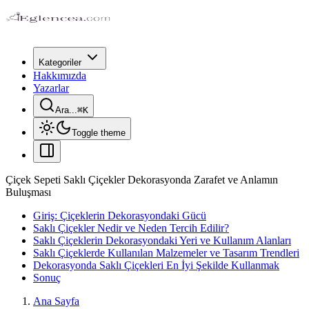
Kategoriler
Hakkımızda
Yazarlar
Ara...
⌘
K
Toggle theme
Çiçek Sepeti Saklı Çiçekler Dekorasyonda Zarafet ve Anlamın
Buluşması
Giriş: Çiçeklerin Dekorasyondaki Gücü
Saklı Çiçekler Nedir ve Neden Tercih Edilir?
Saklı Çiçeklerin Dekorasyondaki Yeri ve Kullanım Alanları
Saklı Çiçeklerde Kullanılan Malzemeler ve Tasarım Trendleri
Dekorasyonda Saklı Çiçekleri En İyi Şekilde Kullanmak
Sonuç
Ana Sayfa