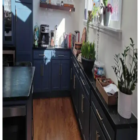
önler.
Ev Satışında Valance Kullanımı ve Pencere
Dekorasyonunun Mekana Etkileri
Ev satışında valance kullanımı, pencere görünümünü yumuşatırken
mekana renk ve doku katar. Ancak yanlış kullanım mekanda görsel
karmaşa yaratabilir ve ışık alımını kısıtlayabilir.
Orta 2000'ler Sarı Tonları: Mekanlarda Doğru
Renk Seçimi ve Uyum Analizi
Orta 2000'ler sarı tonları, doğru kombinasyonlarla mekanlara
sıcaklık katabilir. Ancak uyumsuz kullanımlarda eski moda ve
sıradan bir görünüm ortaya çıkabilir. Renk seçimi mekanın diğer
unsurlarıyla dengelenmeli.
Salon Duvar Düzenlemesinde Raf Kullanımı ve
Estetik Dengenin Sağlanması
Salon duvarlarında rafların simetrik yerleşimi, aksesuar seçimi ve
mobilya düzeni mekânın estetik ve fonksiyonel dengesini sağlar.
Doğru duvar rengi ve sanat eserleriyle ferah bir atmosfer oluşturulur.