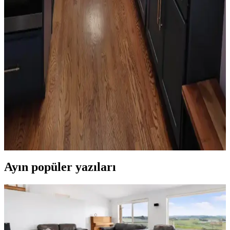
Oda Düzenlemesinde Boş Alanların Fonksiyonel ve
Estetik Değerlendirme Yöntemleri
Oda düzenlemesinde boş alanların bitkiler, aynalar, raflar ve sanat
eserleriyle değerlendirilmesi yaşam kalitesini artırır. Doğru
yerleştirme ile fonksiyonel ve estetik mekanlar oluşturulur.
Mutfak Köşesini Fonksiyonel ve Estetik Hale
Getirme Pratik Düzenleme Yöntemleri
Mutfak köşenizi düzenlerken gereksiz eşyalardan kurtulmak,
bitkileri doğru konumlandırmak ve askı sistemleri kullanmak
işlevsellik ve estetik sağlar. Alanı işlevsel gruplarla düzenlemek
önemlidir.
Ayın popüler yazıları