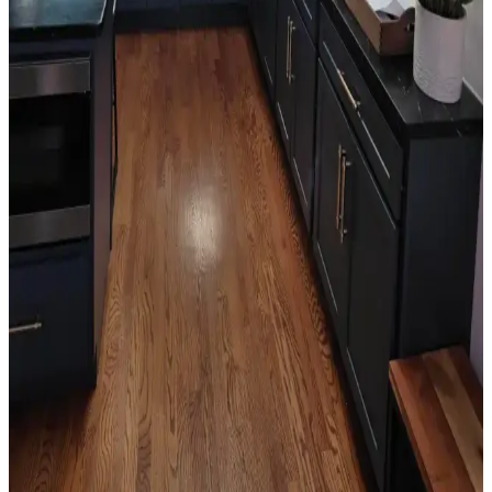
unsurlarıyla dengelenmeli.
Salon Duvar Düzenlemesinde Raf Kullanımı ve
Estetik Dengenin Sağlanması
Salon duvarlarında rafların simetrik yerleşimi, aksesuar seçimi ve
mobilya düzeni mekânın estetik ve fonksiyonel dengesini sağlar.
Doğru duvar rengi ve sanat eserleriyle ferah bir atmosfer oluşturulur.
Oda Düzenlemesinde Boş Alanların Fonksiyonel ve
Estetik Değerlendirme Yöntemleri
Oda düzenlemesinde boş alanların bitkiler, aynalar, raflar ve sanat
eserleriyle değerlendirilmesi yaşam kalitesini artırır. Doğru
yerleştirme ile fonksiyonel ve estetik mekanlar oluşturulur.
Mutfak Köşesini Fonksiyonel ve Estetik Hale
Getirme Pratik Düzenleme Yöntemleri
Mutfak köşenizi düzenlerken gereksiz eşyalardan kurtulmak,
bitkileri doğru konumlandırmak ve askı sistemleri kullanmak
işlevsellik ve estetik sağlar. Alanı işlevsel gruplarla düzenlemek
önemlidir.