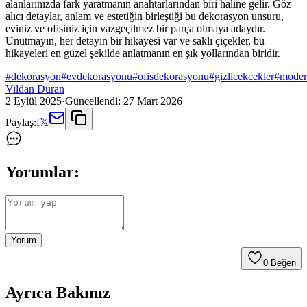
alanlarınızda fark yaratmanın anahtarlarından biri haline gelir. Göz
alıcı detaylar, anlam ve estetiğin birleştiği bu dekorasyon unsuru,
eviniz ve ofisiniz için vazgeçilmez bir parça olmaya adaydır.
Unutmayın, her detayın bir hikayesi var ve saklı çiçekler, bu
hikayeleri en güzel şekilde anlatmanın en şık yollarından biridir.
#
dekorasyon
#
evdekorasyonu
#
ofisdekorasyonu
#
gizlicekcekler
#
moder
Vildan Duran
2 Eylül 2025
·
Güncellendi:
27 Mart 2026
Paylaş:
f
𝕏
Yorumlar:
Yorum
0
Beğen
Ayrıca Bakınız