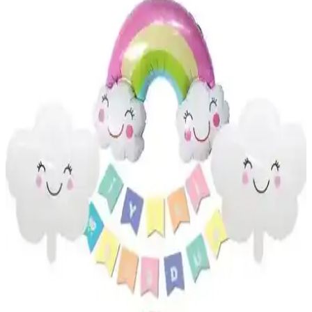
Kına ve Parti Dekorasyonu Türkiye Üretimi
Altın detaylı yuvarlak masa örtüsü, 120x180 cm boyutunda, kolay
temizlenebilir polyester malzemeyle kullan-at konforu ve
dayanıklılık sunar. Şık, sade desenli tasarım kutlama ortamlarına
zarafet katar; Türkiye üretimi güvenilirlik sağlar.
Patladı Gitti Retro Doğum Günü Seti: krem
tonlarında balonlar, afiş ve bulut dekorları
34" krem rakam folyo balon, bulut folyo, krem/bej/kahverengi kalp
balonlar, kraft Mutlu Doğum Günü afişi, 12 inç balonlar (deniz
kumu, ten rengi, kahverengi), 5 metre balon zinciri; retro-vintage
zarafeti için kolay kurulum ve uçuş imkanı sunar.
Elite Tüy 100 Adet Renkli Mavi Dekorasyon Tüyü,
El Sanatları ve Etkinlikler İçin Uygun
Elite Tüy, 100 adetlik paketlerde sunulan, 12 cm uzunluğunda ve
canlı mavi tonlarında, çeşitli dekorasyon ve el sanatları projeleri için
ideal renkli tüylerdir.
Kelebek Siyah Düz Renk Kullan At Masa Örtüsü
120x180 cm Şık ve Dayanıklı