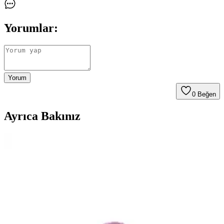
Yorumlar:
Yorum
0
Beğen
Ayrıca Bakınız
Gold Metalize Masa Eteği ve Plastik Gold Masa
Örtüsü Karşılaştırması
İki popüler masa dekorasyon ürünü olan Gold Metalize Masa Eteği
ve Plastik Gold Masa Örtüsü'nün özellikleri ve kullanıcı
yorumlarıyla detaylı karşılaştırması.
Altın Detaylı Yuvarlak Masa Örtüsü 120x180 cm –