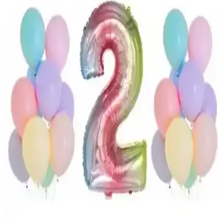
Kelebek markasının 120x180 cm siyah kullan-at masa örtüsü,
dayanıklı, şık ve kolay temizlenebilir özellikleriyle büyük
organizasyonlar için ideal, dekorasyonunuzu tamamlayan pratik bir
seçim.
Wildlebend Renkli Balon – 100 Adet: Doğum Günü
ve Kutlama Dekorasyonu İçin Çok Yönlü Set
Wildlebend Renkli Balon – 100 Adet, karışık renkli balonlardan
oluşan dekor seti, iç ve dış mekânlarda hızlı kurulumla kutlamalara
enerji katar; masa süsleri, tavan süsleri ve fotoğraf köşesi için çok
yönlü temel sunar, güvenli kullanım ipuçları içerir.
Kırmızı Pandoli Tealight Mumları: Kokusuz,
Güvenli Dekoratif Aydınlatma Parti Süslemesi
Pandoli kırmızı renkli kokusuz tealight mumları, parafin ile iç
mekânlarda temiz aydınlatma sağlar. Masa dekorunu canlandırır,
güvenli kullanım ipuçlarıyla çocuklardan uzak dengeli yüzeylerde
kullanıma uygundur; sade ve zarif atmosfer yaratır.
Doğum Günü Kutlama Setleri Karşılaştırması