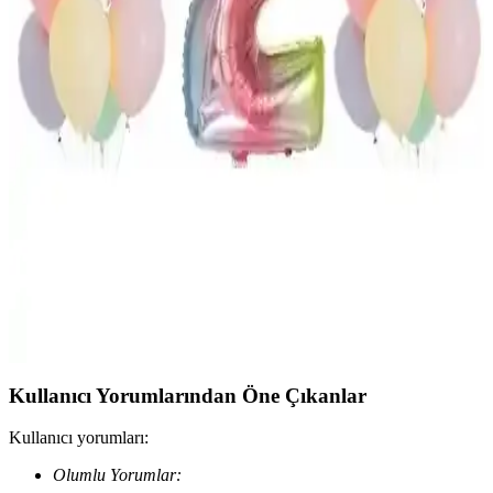
Kırmızı Pandoli Tealight Mumları: Kokusuz,
Güvenli Dekoratif Aydınlatma Parti Süslemesi
Pandoli kırmızı renkli kokusuz tealight mumları, parafin ile iç
mekânlarda temiz aydınlatma sağlar. Masa dekorunu canlandırır,
güvenli kullanım ipuçlarıyla çocuklardan uzak dengeli yüzeylerde
kullanıma uygundur; sade ve zarif atmosfer yaratır.
Doğum Günü Kutlama Setleri Karşılaştırması
Gökkuşağı ve Rose Gold Temaları
İki farklı doğum günü kutlama setini karşılaştırıyoruz. Gökkuşağı
Bulut ve Rose Gold setleri, içerik ve tasarım açısından farklı
özellikler sunuyor. Hangi set sizin için daha uygun karar vermenize
yardımcı oluyor.
Kullanıcı Yorumlarından Öne Çıkanlar
Kullanıcı yorumları:
Olumlu Yorumlar: