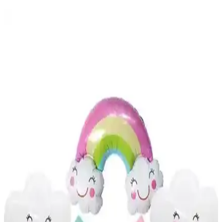
Gold Metalize Masa Eteği ve Plastik Gold Masa
Örtüsü Karşılaştırması
İki popüler masa dekorasyon ürünü olan Gold Metalize Masa Eteği
ve Plastik Gold Masa Örtüsü'nün özellikleri ve kullanıcı
yorumlarıyla detaylı karşılaştırması.
Altın Detaylı Yuvarlak Masa Örtüsü 120x180 cm –
Kına ve Parti Dekorasyonu Türkiye Üretimi
Altın detaylı yuvarlak masa örtüsü, 120x180 cm boyutunda, kolay
temizlenebilir polyester malzemeyle kullan-at konforu ve
dayanıklılık sunar. Şık, sade desenli tasarım kutlama ortamlarına
zarafet katar; Türkiye üretimi güvenilirlik sağlar.
Patladı Gitti Retro Doğum Günü Seti: krem
tonlarında balonlar, afiş ve bulut dekorları
34" krem rakam folyo balon, bulut folyo, krem/bej/kahverengi kalp
balonlar, kraft Mutlu Doğum Günü afişi, 12 inç balonlar (deniz
kumu, ten rengi, kahverengi), 5 metre balon zinciri; retro-vintage