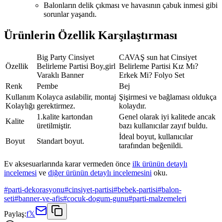
Balonların delik çıkması ve havasının çabuk inmesi gibi
sorunlar yaşandı.
Ürünlerin Özellik Karşılaştırması
Big Party Cinsiyet
CAVAŞ sun hat Cinsiyet
Özellik
Belirleme Partisi Boy,girl
Belirleme Partisi Kız Mı?
Varaklı Banner
Erkek Mi? Folyo Set
Renk
Pembe
Bej
Kullanım
Kolayca asılabilir, montaj
Şişirmesi ve bağlaması oldukça
Kolaylığı
gerektirmez.
kolaydır.
1.kalite kartondan
Genel olarak iyi kalitede ancak
Kalite
üretilmiştir.
bazı kullanıcılar zayıf buldu.
İdeal boyut, kullanıcılar
Boyut
Standart boyut.
tarafından beğenildi.
Ev aksesuarlarında karar vermeden önce
ilk ürünün detaylı
incelemesi
ve
diğer ürünün detaylı incelemesini
oku.
#
parti-dekorasyonu
#
cinsiyet-partisi
#
bebek-partisi
#
balon-
seti
#
banner-ve-afis
#
cocuk-dogum-gunu
#
parti-malzemeleri
Paylaş:
f
𝕏