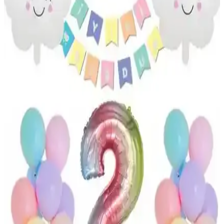
zarafeti için kolay kurulum ve uçuş imkanı sunar.
Elite Tüy 100 Adet Renkli Mavi Dekorasyon Tüyü,
El Sanatları ve Etkinlikler İçin Uygun
Elite Tüy, 100 adetlik paketlerde sunulan, 12 cm uzunluğunda ve
canlı mavi tonlarında, çeşitli dekorasyon ve el sanatları projeleri için
ideal renkli tüylerdir.
Kelebek Siyah Düz Renk Kullan At Masa Örtüsü
120x180 cm Şık ve Dayanıklı
Kelebek markasının 120x180 cm siyah kullan-at masa örtüsü,
dayanıklı, şık ve kolay temizlenebilir özellikleriyle büyük
organizasyonlar için ideal, dekorasyonunuzu tamamlayan pratik bir
seçim.
Wildlebend Renkli Balon – 100 Adet: Doğum Günü
ve Kutlama Dekorasyonu İçin Çok Yönlü Set
Wildlebend Renkli Balon – 100 Adet, karışık renkli balonlardan
oluşan dekor seti, iç ve dış mekânlarda hızlı kurulumla kutlamalara
enerji katar; masa süsleri, tavan süsleri ve fotoğraf köşesi için çok
yönlü temel sunar, güvenli kullanım ipuçları içerir.