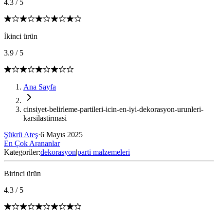
4.3
/
5
İkinci ürün
3.9
/
5
Ana Sayfa
cinsiyet-belirleme-partileri-icin-en-iyi-dekorasyon-urunleri-
karsilastirmasi
Şükrü Ateş
·
6 Mayıs 2025
En Çok Arananlar
Kategoriler:
dekorasyon
|
parti malzemeleri
Birinci ürün
4.3
/
5