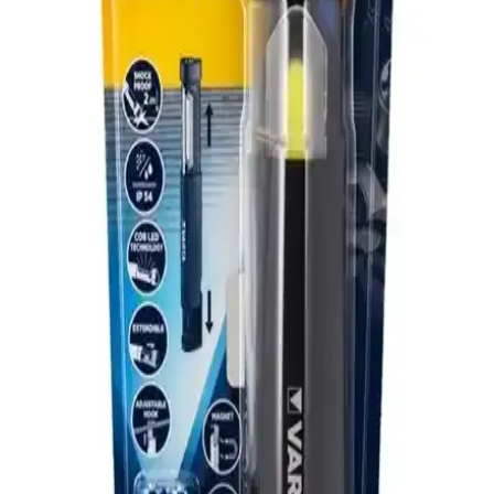
Cata 20 Saat Şarjlı Gemici El Feneri Dimmerli Ct-
9950 Performans ve Kullanım Özellikleri
Cata Ct-9950, 20 saat şarj süresi, ayarlanabilir ışık gücü ve dayanıklı
tasarımıyla açık hava etkinlikleri ve acil durumlar için ideal,
kompakt ve kullanışlı bir el feneridir.
Cata CT-8024 Şarj Edilebilir Ledli El Feneri: Hafif,
Dayanıklı ve Çok Modlu Aydınlatma Çözümü
Cata CT-8024 şarj edilebilir LED el feneri, hafifliği ve çok modlu
özellikleriyle çeşitli ihtiyaçlara uygun dayanıklı ve kullanışlı bir
aydınlatma cihazıdır.
Bosch GLI 18V-300 Profesyonel Akülü El Feneri
Detaylı İnceleme ve Performans Analizi
Bosch GLI 18V-300, hafif ve taşınabilir tasarımıyla profesyonel
kullanım için ideal, yüksek performanslı akülü el feneridir. Uzun
süreli kullanım ve esnek kullanım seçenekleri sunar.
Small Sun SM-316 Şarjlı El Feneri: Yüksek