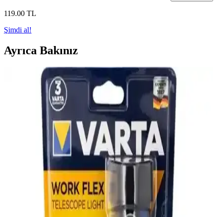
119
.00
TL
Şimdi al!
Ayrıca Bakınız
Ardinyo Ultra Güçlü ve Nanopro Kafa Feneri
Karşılaştırması: Performans ve Kullanım Özellikleri
İki yüksek performanslı ürün, Ardinyo Ultra Güçlü el feneri ve
Nanopro kafa feneri, farklı kullanım alanları ve özellikleriyle öne
çıkıyor. Bu karşılaştırma, ihtiyaçlarınıza en uygun aydınlatma
çözümünü seçmenize yardımcı olur.
Hubstein Cob Mini LED El Feneri: Hafif, Güçlü ve
Çok Fonksiyonlu Aydınlatma Çözümü
Hubstein COB Mini LED El Feneri, hafifliği ve güçlü ışık
performansıyla hareket halinde ve dış ortam kullanımı için ideal, üç
modlu, şarjlı ve pratik bir aydınlatma çözümüdür.