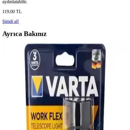
aydınlatabilir.
119
.00
TL
Şimdi al!
Ayrıca Bakınız
Ardinyo Ultra Güçlü ve Nanopro Kafa Feneri
Karşılaştırması: Performans ve Kullanım Özellikleri
İki yüksek performanslı ürün, Ardinyo Ultra Güçlü el feneri ve
Nanopro kafa feneri, farklı kullanım alanları ve özellikleriyle öne
çıkıyor. Bu karşılaştırma, ihtiyaçlarınıza en uygun aydınlatma
çözümünü seçmenize yardımcı olur.
Hubstein Cob Mini LED El Feneri: Hafif, Güçlü ve
Çok Fonksiyonlu Aydınlatma Çözümü
Hubstein COB Mini LED El Feneri, hafifliği ve güçlü ışık
performansıyla hareket halinde ve dış ortam kullanımı için ideal, üç
modlu, şarjlı ve pratik bir aydınlatma çözümüdür.