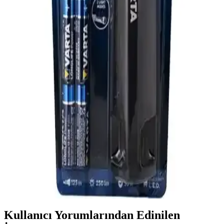
Parlaklık ve Uzun Menzil Özellikleriyle Profesyonel
Kullanım
SM-316 şarjlı el feneri, 1000 lümen parlaklık ve 800 metre menzil
ile dayanıklı tasarımıyla dış mekan ve güvenlik ihtiyaçlarını karşılar.
Barnetta BRS18 Oto Şarjlı T6 LED 3000 Lümen El
Feneri: Yüksek Performanslı ve Dayanıklı
Aydınlatma Çözümü
Barnetta BRS18, 3000 Lümen güçlü LED ışık, oto şarj ve dayanıklı
metal gövde özellikleriyle çeşitli dış mekan ve acil durumlar için
ideal bir el feneridir.
Varta 18646 Work Flex Teleskop Ayarlanabilir El
Feneri ile Güçlü ve Pratik Aydınlatma Çözümü
Varta 18646 Work Flex, teleskopik yapısı ve güçlü LED ışığıyla
çeşitli ortamlar için ideal, dayanıklı ve pratik bir el feneridir.
Manyetik yapısı ve pil avantajıyla kullanım kolaylığı sağlar.
Kullanıcı Yorumlarından Edinilen