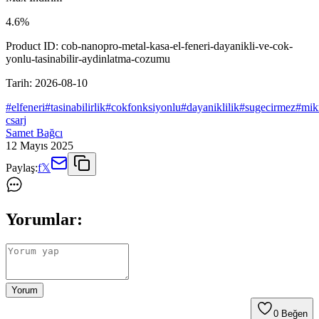
4.6
%
Product ID:
cob-nanopro-metal-kasa-el-feneri-dayanikli-ve-cok-
yonlu-tasinabilir-aydinlatma-cozumu
Tarih:
2026-08-10
#
elfeneri
#
tasinabilirlik
#
cokfonksiyonlu
#
dayaniklilik
#
sugecirmez
#
mikn
csarj
Samet Bağcı
12 Mayıs 2025
Paylaş:
f
𝕏
Yorumlar:
Yorum
0
Beğen