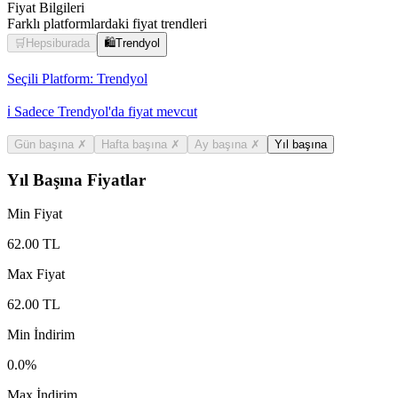
Fiyat Bilgileri
Farklı platformlardaki fiyat trendleri
🛒
Hepsiburada
🛍️
Trendyol
Seçili Platform:
Trendyol
ℹ️ Sadece Trendyol'da fiyat mevcut
Gün başına
✗
Hafta başına
✗
Ay başına
✗
Yıl başına
Yıl Başına Fiyatlar
Min Fiyat
62.00
TL
Max Fiyat
62.00
TL
Min İndirim
0.0
%
Max İndirim