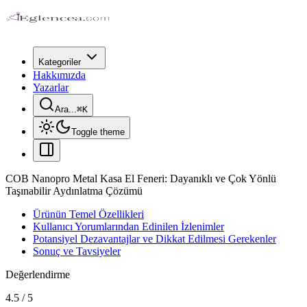
Kategoriler
Hakkımızda
Yazarlar
Ara...
⌘
K
Toggle theme
COB Nanopro Metal Kasa El Feneri: Dayanıklı ve Çok Yönlü
Taşınabilir Aydınlatma Çözümü
Ürünün Temel Özellikleri
Kullanıcı Yorumlarından Edinilen İzlenimler
Potansiyel Dezavantajlar ve Dikkat Edilmesi Gerekenler
Sonuç ve Tavsiyeler
Değerlendirme
4.5
/
5