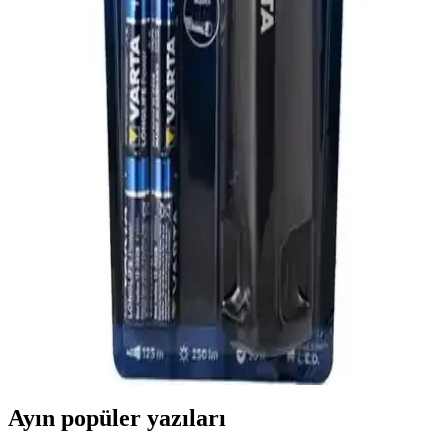
Kullanım
SM-316 şarjlı el feneri, 1000 lümen parlaklık ve 800 metre menzil
ile dayanıklı tasarımıyla dış mekan ve güvenlik ihtiyaçlarını karşılar.
Barnetta BRS18 Oto Şarjlı T6 LED 3000 Lümen El
Feneri: Yüksek Performanslı ve Dayanıklı
Aydınlatma Çözümü
Barnetta BRS18, 3000 Lümen güçlü LED ışık, oto şarj ve dayanıklı
metal gövde özellikleriyle çeşitli dış mekan ve acil durumlar için
ideal bir el feneridir.
Varta 18646 Work Flex Teleskop Ayarlanabilir El
Feneri ile Güçlü ve Pratik Aydınlatma Çözümü
Varta 18646 Work Flex, teleskopik yapısı ve güçlü LED ışığıyla
çeşitli ortamlar için ideal, dayanıklı ve pratik bir el feneridir.
Manyetik yapısı ve pil avantajıyla kullanım kolaylığı sağlar.
Ayın popüler yazıları