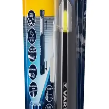
Cata 20 Saat Şarjlı Gemici El Feneri Dimmerli Ct-
9950 Performans ve Kullanım Özellikleri
Cata Ct-9950, 20 saat şarj süresi, ayarlanabilir ışık gücü ve dayanıklı
tasarımıyla açık hava etkinlikleri ve acil durumlar için ideal,
kompakt ve kullanışlı bir el feneridir.
Cata CT-8024 Şarj Edilebilir Ledli El Feneri: Hafif,
Dayanıklı ve Çok Modlu Aydınlatma Çözümü
Cata CT-8024 şarj edilebilir LED el feneri, hafifliği ve çok modlu
özellikleriyle çeşitli ihtiyaçlara uygun dayanıklı ve kullanışlı bir
aydınlatma cihazıdır.
Bosch GLI 18V-300 Profesyonel Akülü El Feneri
Detaylı İnceleme ve Performans Analizi
Bosch GLI 18V-300, hafif ve taşınabilir tasarımıyla profesyonel
kullanım için ideal, yüksek performanslı akülü el feneridir. Uzun
süreli kullanım ve esnek kullanım seçenekleri sunar.
Small Sun SM-316 Şarjlı El Feneri: Yüksek
Parlaklık ve Uzun Menzil Özellikleriyle Profesyonel