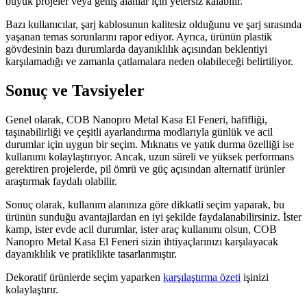
büyük projeler veya geniş alanlar için yetersiz kalabilir.
Bazı kullanıcılar, şarj kablosunun kalitesiz olduğunu ve şarj sırasında
yaşanan temas sorunlarını rapor ediyor. Ayrıca, ürünün plastik
gövdesinin bazı durumlarda dayanıklılık açısından beklentiyi
karşılamadığı ve zamanla çatlamalara neden olabileceği belirtiliyor.
Sonuç ve Tavsiyeler
Genel olarak, COB Nanopro Metal Kasa El Feneri, hafifliği,
taşınabilirliği ve çeşitli ayarlandırma modlarıyla günlük ve acil
durumlar için uygun bir seçim. Mıknatıs ve yatık durma özelliği ise
kullanımı kolaylaştırıyor. Ancak, uzun süreli ve yüksek performans
gerektiren projelerde, pil ömrü ve güç açısından alternatif ürünler
araştırmak faydalı olabilir.
Sonuç olarak, kullanım alanınıza göre dikkatli seçim yaparak, bu
ürünün sunduğu avantajlardan en iyi şekilde faydalanabilirsiniz. İster
kamp, ister evde acil durumlar, ister araç kullanımı olsun, COB
Nanopro Metal Kasa El Feneri sizin ihtiyaçlarınızı karşılayacak
dayanıklılık ve pratiklikte tasarlanmıştır.
Dekoratif ürünlerde seçim yaparken
karşılaştırma özeti
işinizi
kolaylaştırır.