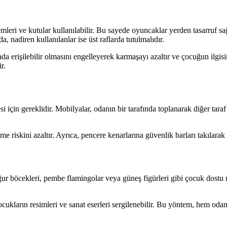
eri ve kutular kullanılabilir. Bu sayede oyuncaklar yerden tasarruf sağ
a, nadiren kullanılanlar ise üst raflarda tutulmalıdır.
rişilebilir olmasını engelleyerek karmaşayı azaltır ve çocuğun ilgisin
r.
çin gereklidir. Mobilyalar, odanın bir tarafında toplanarak diğer taraf
e riskini azaltır. Ayrıca, pencere kenarlarına güvenlik barları takılara
ur böcekleri, pembe flamingolar veya güneş figürleri gibi çocuk dostu mot
ocukların resimleri ve sanat eserleri sergilenebilir. Bu yöntem, hem odan