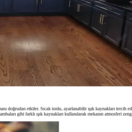
 katabilir. Ancak uyumsuz kullanımlarda eski moda ve sıradan bir görün
ik Dengenin Sağlanması
ilya düzeni mekânın estetik ve fonksiyonel dengesini sağlar. Doğru duvar
tetik Değerlendirme Yöntemleri
leriyle değerlendirilmesi yaşam kalitesini artırır. Doğru yerleştirme ile 
e Pratik Düzenleme Yöntemleri
doğru konumlandırmak ve askı sistemleri kullanmak işlevsellik ve esteti
 doğrudan etkiler. Sıcak tonlu, ayarlanabilir ışık kaynakları tercih edi
ambaları gibi farklı ışık kaynakları kullanılarak mekanın atmosferi zenginl