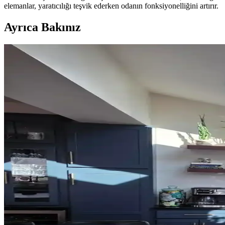
elemanlar, yaratıcılığı teşvik ederken odanın fonksiyonelliğini artırır.
Ayrıca Bakınız
Ev Dekorasyonunda Halı Seçimi: Renk Dengesi ve Uy
Ev dekorasyonunda halı seçimi, renk dengesi ve desen uyumu ile mekanı
Yatak Odası Perde Seçimi ve Asma Teknikleri: Esteti
Yatak odası perdelerinde doğru seçim ve asma teknikleri, mekanın esteti
Sherwin Williams Cream & Sugar Duvar Rengine Uyu
Sherwin Williams Cream & Sugar duvar rengine sahip odalarda perde se
Ev Satışında Valance Kullanımı ve Pencere Dekoras
Ev satışında valance kullanımı, pencere görünümünü yumuşatırken meka
Orta 2000'ler Sarı Tonları: Mekanlarda Doğru Renk 