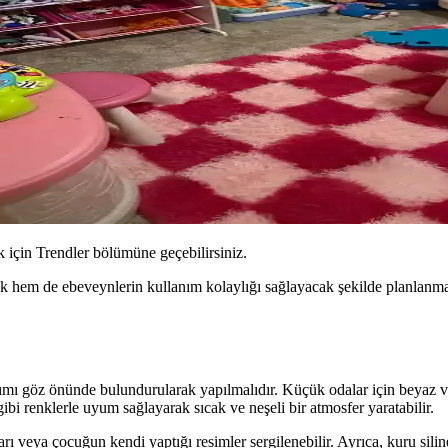
için Trendler bölümüne geçebilirsiniz.
ak hem de ebeveynlerin kullanım kolaylığı sağlayacak şekilde planlanm
mı göz önünde bulundurularak yapılmalıdır. Küçük odalar için beyaz veya
ibi renklerle uyum sağlayarak sıcak ve neşeli bir atmosfer yaratabilir.
ları veya çocuğun kendi yaptığı resimler sergilenebilir. Ayrıca, kuru sili