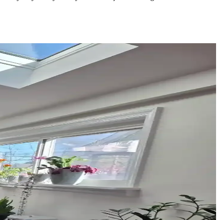
lanına sıcaklık ve kişilik katar.
buğu destekleriyle konfor sağlanır.
eri
el perdeler estetik görünüm sağlar ve ton çakışmasını önler.
ratabilir ve ışık alımını kısıtlayabilir.