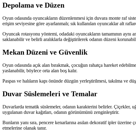
Depolama ve Düzen
Oyun odasında oyuncakların düzenlenmesi için duvara monte raf sisteml
erişim seviyesine göre ayarlanmalı; sık kullanılan oyuncaklar alt raflard
Oyuncak rotasyonu yöntemi, odadaki oyuncakların tamamının aynı anda e
saklanabilir ve belirli aralıklarla değiştirilerek odanın düzeni korunabili
Mekan Düzeni ve Güvenlik
Oyun odasında açık alan bırakmak, çocuğun rahatça hareket edebilmesi i
yaslanabilir, böylece orta alan boş kalır.
Paspas ve halıların kapı önünde düzgün yerleştirilmesi, takılma ve düşm
Duvar Süslemeleri ve Temalar
Duvarlarda tematik süslemeler, odanın karakterini belirler. Çiçekler, uğ
uygulanan duvar kağıtları, odanın görünümünü zenginleştirir.
Bunların yanı sıra, pencere kenarlarına asılan dekoratif ipler üzerine ç
etmelerine olanak tanır.