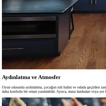
Orta 2000'ler sarı tonları, doğru kombinasyonlarla mekanlara sıcaklık
dengelenmeli.
Salon Duvar Düzenlemesinde Raf Kullanımı ve Estet
Salon duvarlarında rafların simetrik yerleşimi, aksesuar seçimi ve mob
Oda Düzenlemesinde Boş Alanların Fonksiyonel ve Es
Oda düzenlemesinde boş alanların bitkiler, aynalar, raflar ve sanat eser
Mutfak Köşesini Fonksiyonel ve Estetik Hale Getirm
Mutfak köşenizi düzenlerken gereksiz eşyalardan kurtulmak, bitkileri 
Aydınlatma ve Atmosfer
Oyun odasında aydınlatma, çocuğun ruh halini ve odada geçirilen zamanı
daha konforlu bir ortam yaratılabilir. Ayrıca, masa lambaları veya yer l