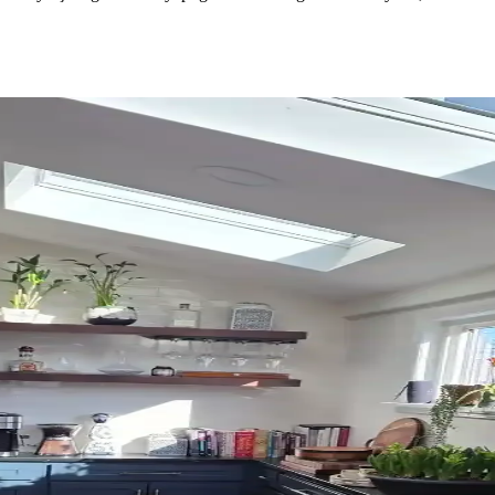
um Prensipleriyle Mekan Tasarımı
n atmosferini belirler. 60/30/10 prensibi ve mobilyalarla uyum, yaşam a
k ve Fonksiyonel Yaklaşımlar
ğini ve enerji verimliliğini artırır. Pelmet kullanımı ve uygun perde çu
mlu Perde Seçimi ve Ton Çakışması Önleme Yönteml
çimi, halı ve dekorasyonla uyumlu tonlarda yapılmalı. Pinch pleat mod
yonunun Mekana Etkileri
na renk ve doku katar. Ancak yanlış kullanım mekanda görsel karmaşa ya
Seçimi ve Uyum Analizi