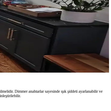
üm ortaya çıkabilir. Renk seçimi mekanın diğer unsurlarıyla
 rengi ve sanat eserleriyle ferah bir atmosfer oluşturulur.
fonksiyonel ve estetik mekanlar oluşturulur.
k sağlar. Alanı işlevsel gruplarla düzenlemek önemlidir.
lmelidir. Dimmer anahtarlar sayesinde ışık şiddeti ayarlanabilir ve
eştirilebilir.