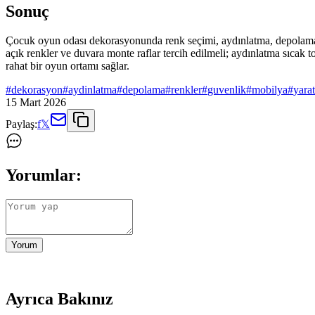
Sonuç
Çocuk oyun odası dekorasyonunda renk seçimi, aydınlatma, depolama v
açık renkler ve duvara monte raflar tercih edilmeli; aydınlatma sıcak t
rahat bir oyun ortamı sağlar.
#
dekorasyon
#
aydinlatma
#
depolama
#
renkler
#
guvenlik
#
mobilya
#
yarat
15 Mart 2026
Paylaş:
f
𝕏
Yorumlar:
Yorum
Ayrıca Bakınız