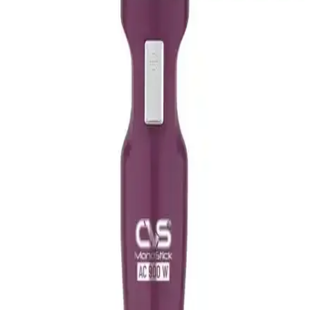
Arzum AR1048 Prostick 1500 Çubuk Blender Seti:
Güçlü ve Çok Yönlü Mutfak Aleti Çeşidi
Arzum AR1048 Prostick 1500, yüksek motor gücü ve dayanıklı
yapısıyla çeşitli mutfak işlemlerinde pratiklik sağlar. Ergonomik
tasarımı ve hijyenik parçalarıyla kullanıcı dostudur.
CVS Dn-1266 ve CVS Dn 1298 Rainbow Serisi
Çubuk Blender Karşılaştırması
İki farklı CVS çubuk blender modeli olan Dn-1266 ve Dn 1298'in
özellikleri, kullanıcı yorumları ve performans detaylarıyla
karşılaştırması yapılmaktadır.
Arnica Panna ve Fakir Stor Stick Blender
Karşılaştırması 2023
Arnica Panna ve Fakir Stor stick blender modellerinin özelliklerini,
performanslarını ve kullanıcı yorumlarını detaylı karşılaştırıyoruz.
Hangi blenderın ihtiyaçlarınıza uygun olduğunu keşfedin.
Homend 1938H Siyah Çubuk Blender Güçlü Motor
ve Çoklu Hız Seçenekleriyle Mutfakta Pratiklik