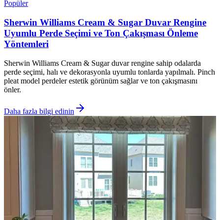
Popüler
Sherwin Williams Cream & Sugar Duvar Rengine
Uyumlu Perde Seçimi ve Ton Çakışması Önleme
Yöntemleri
Sherwin Williams Cream & Sugar duvar rengine sahip odalarda
perde seçimi, halı ve dekorasyonla uyumlu tonlarda yapılmalı. Pinch
pleat model perdeler estetik görünüm sağlar ve ton çakışmasını
önler.
Daha fazla bilgi edinin