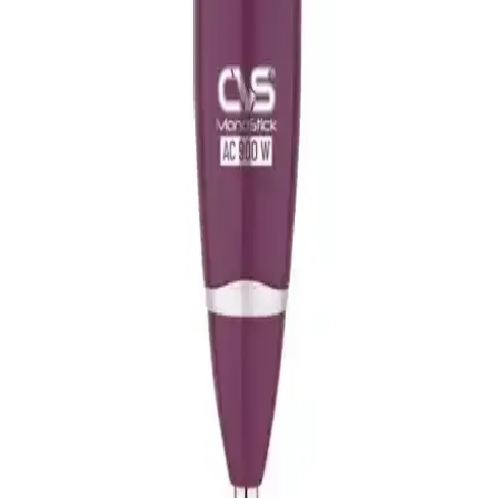
Arnica Panna ve Fakir Stor Stick Blender
Karşılaştırması 2023
Arnica Panna ve Fakir Stor stick blender modellerinin özelliklerini,
performanslarını ve kullanıcı yorumlarını detaylı karşılaştırıyoruz.
Hangi blenderın ihtiyaçlarınıza uygun olduğunu keşfedin.
Homend 1938H Siyah Çubuk Blender Güçlü Motor
ve Çoklu Hız Seçenekleriyle Mutfakta Pratiklik
Homend 1938H çubuk blender, 1000 W güç ve çoklu hız
ayarlarıyla pratik ve şık tasarımıyla mutfakta yüksek performans
sağlar.
Arzum AR1016 Prostick 1000 Çubuk Blender Seti
Güçlü Motor ve Şık Tasarım Özellikleri
Arzum AR1016 Prostick 1000 Çubuk Blender Seti, yüksek
performanslı motoru ve çok fonksiyonlu tasarımıyla mutfakta
pratiklik sağlar, dayanıklı yapısı ve sessiz çalışma özelliğiyle öne
çıkar.
CVS DN 1275 MonoStick Çubuk Blender Mor