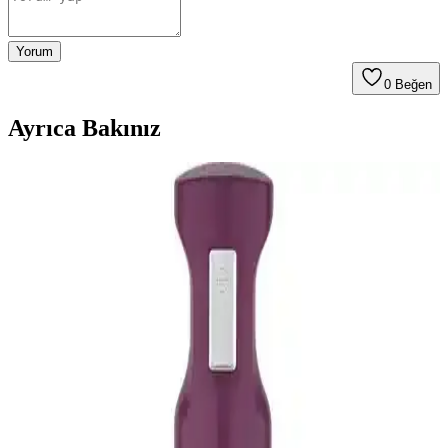
Yorum
0
Beğen
Ayrıca Bakınız
Arzum AR1048 Prostick 1500 Çubuk Blender Seti:
Güçlü ve Çok Yönlü Mutfak Aleti Çeşidi
Arzum AR1048 Prostick 1500, yüksek motor gücü ve dayanıklı
yapısıyla çeşitli mutfak işlemlerinde pratiklik sağlar. Ergonomik
tasarımı ve hijyenik parçalarıyla kullanıcı dostudur.
CVS Dn-1266 ve CVS Dn 1298 Rainbow Serisi
Çubuk Blender Karşılaştırması
İki farklı CVS çubuk blender modeli olan Dn-1266 ve Dn 1298'in
özellikleri, kullanıcı yorumları ve performans detaylarıyla
karşılaştırması yapılmaktadır.