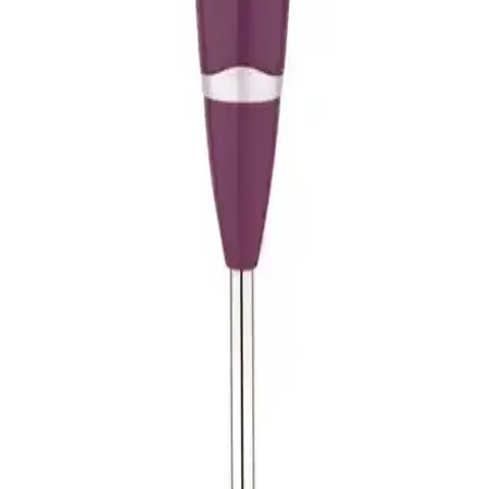
Homend 1938H çubuk blender, 1000 W güç ve çoklu hız
ayarlarıyla pratik ve şık tasarımıyla mutfakta yüksek performans
sağlar.
Arzum AR1016 Prostick 1000 Çubuk Blender Seti
Güçlü Motor ve Şık Tasarım Özellikleri
Arzum AR1016 Prostick 1000 Çubuk Blender Seti, yüksek
performanslı motoru ve çok fonksiyonlu tasarımıyla mutfakta
pratiklik sağlar, dayanıklı yapısı ve sessiz çalışma özelliğiyle öne
çıkar.
CVS DN 1275 MonoStick Çubuk Blender Mor
Renkli Güçlü ve Pratik Mutfak Asistanı
Mor renkli, 900 W güçte ve 1,4 litre kapasiteye sahip CVS DN
1275 MonoStick çubuk blender, hızlı ve etkili karışımlar için ideal,
kolay temizlenebilir ve dayanıklı tasarımıyla mutfakta vazgeçilmez
bir yardımcıdır.
CVS Dn 1275 Monostick Çubuk Blender Beyaz
Renkli Pratik ve Dayanıklı Mutfak Aleti