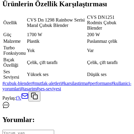
Ürünlerin Özellik Karşılaştırması
CVS DN1251
CVS Dn 1298 Rainbow Serisi
Özellik
Rodmix Çubuk
Maral Çubuk Blender
Blender
Güç
1700 W
200 W
Malzeme
Plastik
Paslanmaz çelik
Turbo
Yok
Var
Fonksiyonu
Bıçak
Çelik, çift taraflı
Çelik, çift taraflı
Özelliği
Ses
Yüksek ses
Düşük ses
Seviyesi
#
cubuk-blender
#
mutfak-aletleri
#
karsilastirma
#
performans
#
kullanici-
yorumlari
#
tasarim
#
ses-seviyesi
Paylaş:
f
𝕏
Yorumlar: