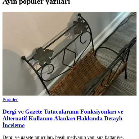
Ayın popüler yazıları
Popüler
Dergi ve Gazete Tutucularının Fonksiyonları ve
Alternatif Kullanım Alanları Hakkında Detaylı
İnceleme
Dergi ve gazete tutucuları, basılı medyanın yanı sıra battaniye,