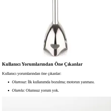
CVS Dn 1275 Monostick Çubuk Blender, güçlü motoru ve kolay
temizliğiyle mutfakta pratiklik sağlar. Beyaz şık tasarımıyla dayanıklı
ve hafif yapısı, farklı ihtiyaçlara uygun performans sunar.
CVS DN 1275 MonoStick ve Kiwi KHB-4415
Çubuk Blender Karşılaştırması
CVS DN 1275 ve Kiwi KHB-4415, farklı güç ve özelliklere sahip
mutfak el blenderleridir. Bu karşılaştırma, kullanım kolaylığı,
performans ve dayanıklılık açısından en iyi seçimi yapmanıza
yardımcı olur.
Kullanıcı Yorumlarından Öne Çıkanlar
Kullanıcı yorumlarından öne çıkanlar:
Olumsuz
: İlk kullanımda bozulma; motorun yanması.
Olumlu
: Olumsuz yorum yok.