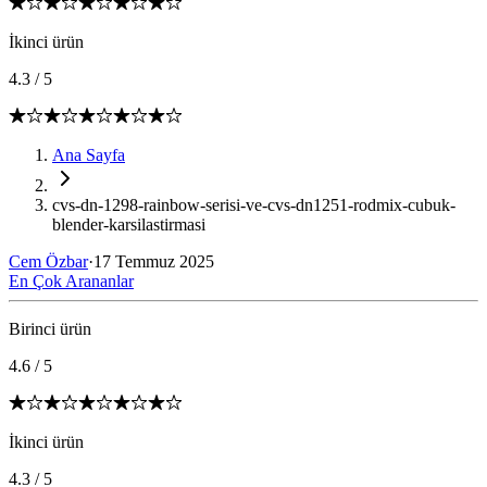
İkinci ürün
4.3
/
5
Ana Sayfa
cvs-dn-1298-rainbow-serisi-ve-cvs-dn1251-rodmix-cubuk-
blender-karsilastirmasi
Cem Özbar
·
17 Temmuz 2025
En Çok Arananlar
Birinci ürün
4.6
/
5
İkinci ürün
4.3
/
5