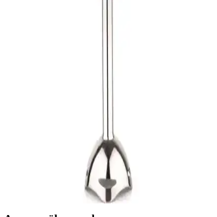
Renkli Güçlü ve Pratik Mutfak Asistanı
Mor renkli, 900 W güçte ve 1,4 litre kapasiteye sahip CVS DN
1275 MonoStick çubuk blender, hızlı ve etkili karışımlar için ideal,
kolay temizlenebilir ve dayanıklı tasarımıyla mutfakta vazgeçilmez
bir yardımcıdır.
CVS Dn 1275 Monostick Çubuk Blender Beyaz
Renkli Pratik ve Dayanıklı Mutfak Aleti
CVS Dn 1275 Monostick Çubuk Blender, güçlü motoru ve kolay
temizliğiyle mutfakta pratiklik sağlar. Beyaz şık tasarımıyla dayanıklı
ve hafif yapısı, farklı ihtiyaçlara uygun performans sunar.
CVS DN 1275 MonoStick ve Kiwi KHB-4415
Çubuk Blender Karşılaştırması
CVS DN 1275 ve Kiwi KHB-4415, farklı güç ve özelliklere sahip
mutfak el blenderleridir. Bu karşılaştırma, kullanım kolaylığı,
performans ve dayanıklılık açısından en iyi seçimi yapmanıza
yardımcı olur.