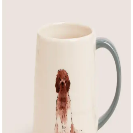
Florada Yeni Tasarım Dekoratif Arabalı Köpek
Küllükleri Modern ve Dayanıklı Tasarım Özellikleri
Florada'nın yeni dekoratif köpek küllükleri, şık tasarımı ve dayanıklı
beton materyaliyle mekanlara modern bir dokunuş sağlar, yerel
üretim ve uzun ömürlü kullanım avantajı sunar.
İş Güvenliği Uyarı Levhaları Karşılaştırması:
Kamera ve Köpek Uyarısı Levhaları
İki farklı uyarı levhasını karşılaştırıyoruz: kamera izleme ve köpek
uyarısı, dayanıklılık, baskı teknolojileri ve kullanıcı yorumlarıyla
detaylı analiz.
S LINE Ultrasonik Köpek Kovucu ve Eğitici Cihazı:
Güvenli ve Etkili Köpek Davranış Yönetimi
S LINE ultrasonik köpek kovucu ve eğitici, 10 metreye kadar etkili,
güvenli ve uzun ömürlü bir cihazdır. Köpekleri rahatsız etmeden
davranışlarını değiştirmeye yardımcı olur.
Türk Reklam Dikkat Köpek Var Uyarı Levhası