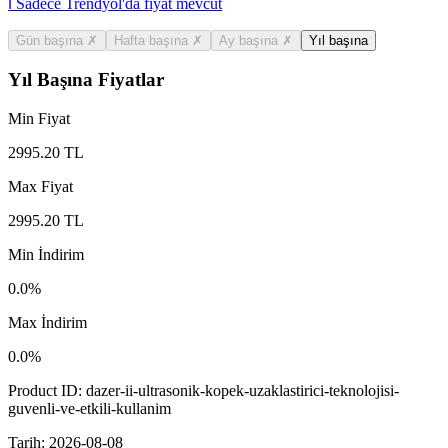
ℹ️ Sadece Trendyol'da fiyat mevcut
Gün başına
✗
Hafta başına
✗
Ay başına
✗
Yıl başına
Yıl Başına Fiyatlar
Min Fiyat
2995.20
TL
Max Fiyat
2995.20
TL
Min İndirim
0.0
%
Max İndirim
0.0
%
Product ID:
dazer-ii-ultrasonik-kopek-uzaklastirici-teknolojisi-
guvenli-ve-etkili-kullanim
Tarih:
2026-08-08