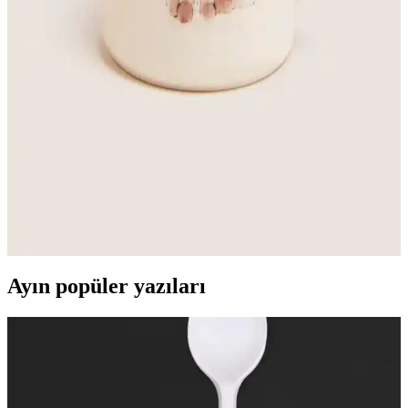
Güvenlik ve Farkındalık İçin Dayanıklı ve Çeşitli
Boyutlarda Ürün
Türk Reklam köpek var uyarı levhası, dayanıklı malzemeleri ve
çeşitli boyut seçenekleriyle güvenliği güçlendiren etkili bir uyarı
çözümüdür. Dış ortam koşullarına uygun, yüksek kaliteli baskı ve
uzun ömür sağlar.
Köpek Temalı Dekorasyon ve Mobilya Trendleri
Evlerinize Sıcaklık Katıyor
Köpek temalı dekorasyon ürünleri, evlere sıcaklık ve duygusal bağ
katarken, trend mobilyalar ve aksesuarlar sayesinde yaşam
alanlarınızı kişisel ve şık hale getirebilirsiniz.
Ayın popüler yazıları