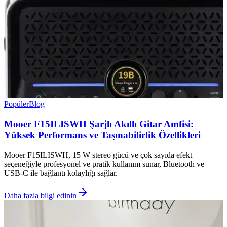
Popüler
Blog
Mooer F15ILISWH Şarjlı Akıllı Gitar Amfisi:
Yüksek Performans ve Taşınabilirlik Özellikleri
Mooer F15ILISWH, 15 W stereo gücü ve çok sayıda efekt
seçeneğiyle profesyonel ve pratik kullanım sunar, Bluetooth ve
USB-C ile bağlantı kolaylığı sağlar.
Daha fazla bilgi edinin