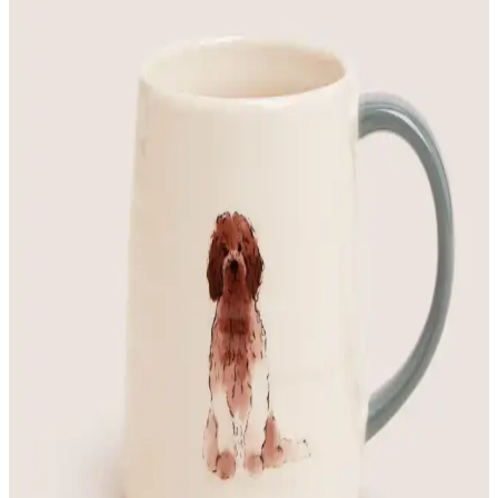
Küllükleri Modern ve Dayanıklı Tasarım Özellikleri
Florada'nın yeni dekoratif köpek küllükleri, şık tasarımı ve dayanıklı
beton materyaliyle mekanlara modern bir dokunuş sağlar, yerel
üretim ve uzun ömürlü kullanım avantajı sunar.
İş Güvenliği Uyarı Levhaları Karşılaştırması:
Kamera ve Köpek Uyarısı Levhaları
İki farklı uyarı levhasını karşılaştırıyoruz: kamera izleme ve köpek
uyarısı, dayanıklılık, baskı teknolojileri ve kullanıcı yorumlarıyla
detaylı analiz.
S LINE Ultrasonik Köpek Kovucu ve Eğitici Cihazı:
Güvenli ve Etkili Köpek Davranış Yönetimi
S LINE ultrasonik köpek kovucu ve eğitici, 10 metreye kadar etkili,
güvenli ve uzun ömürlü bir cihazdır. Köpekleri rahatsız etmeden
davranışlarını değiştirmeye yardımcı olur.
Türk Reklam Dikkat Köpek Var Uyarı Levhası
Güvenlik ve Farkındalık İçin Dayanıklı ve Çeşitli
Boyutlarda Ürün