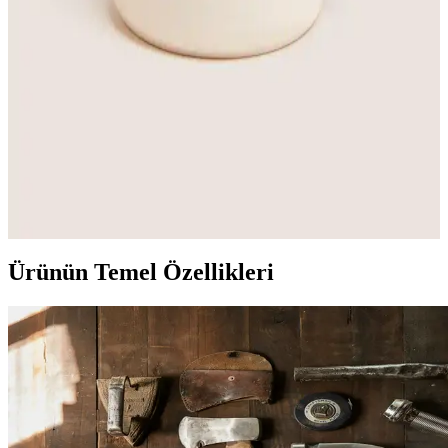
Türk Reklam köpek var uyarı levhası, dayanıklı malzemeleri ve
çeşitli boyut seçenekleriyle güvenliği güçlendiren etkili bir uyarı
çözümüdür. Dış ortam koşullarına uygun, yüksek kaliteli baskı ve
uzun ömür sağlar.
Köpek Temalı Dekorasyon ve Mobilya Trendleri
Evlerinize Sıcaklık Katıyor
Köpek temalı dekorasyon ürünleri, evlere sıcaklık ve duygusal bağ
katarken, trend mobilyalar ve aksesuarlar sayesinde yaşam
alanlarınızı kişisel ve şık hale getirebilirsiniz.
Ürünün Temel Özellikleri