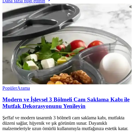
Daha fazla bilgi edinin
Popüler
Arama
Modern ve İşlevsel 3 Bölmeli Cam Saklama Kabı ile
Mutfak Dekorasyonunu Yenileyin
Şeffaf ve modern tasarımlı 3 bölmeli cam saklama kabı, mutfakta
düzeni sağlar, hijyenik ve şık görünüm sunar. Dayanıklı
malzemeleriyle uzun ömürlü kullanımıyla mutfağınıza estetik katar.