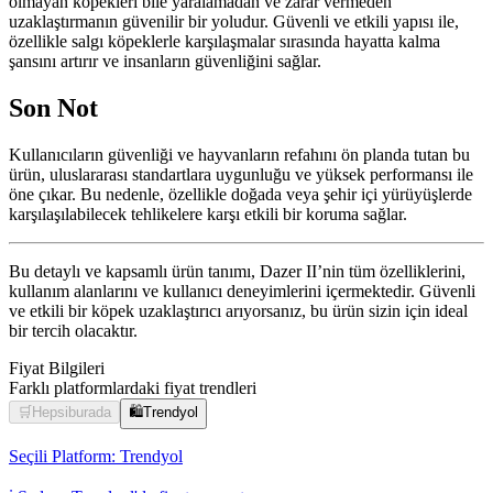
olmayan köpekleri bile yaralamadan ve zarar vermeden
uzaklaştırmanın güvenilir bir yoludur. Güvenli ve etkili yapısı ile,
özellikle salgı köpeklerle karşılaşmalar sırasında hayatta kalma
şansını artırır ve insanların güvenliğini sağlar.
Son Not
Kullanıcıların güvenliği ve hayvanların refahını ön planda tutan bu
ürün, uluslararası standartlara uygunluğu ve yüksek performansı ile
öne çıkar. Bu nedenle, özellikle doğada veya şehir içi yürüyüşlerde
karşılaşılabilecek tehlikelere karşı etkili bir koruma sağlar.
Bu detaylı ve kapsamlı ürün tanımı, Dazer II’nin tüm özelliklerini,
kullanım alanlarını ve kullanıcı deneyimlerini içermektedir. Güvenli
ve etkili bir köpek uzaklaştırıcı arıyorsanız, bu ürün sizin için ideal
bir tercih olacaktır.
Fiyat Bilgileri
Farklı platformlardaki fiyat trendleri
🛒
Hepsiburada
🛍️
Trendyol
Seçili Platform:
Trendyol