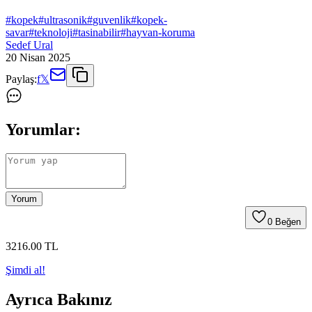
#
kopek
#
ultrasonik
#
guvenlik
#
kopek-
savar
#
teknoloji
#
tasinabilir
#
hayvan-koruma
Sedef Ural
20 Nisan 2025
Paylaş:
f
𝕏
Yorumlar:
Yorum
0
Beğen
3216
.00
TL
Şimdi al!
Ayrıca Bakınız