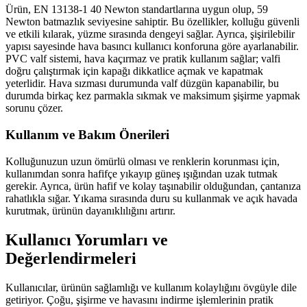
Ürün, EN 13138-1 40 Newton standartlarına uygun olup, 59
Newton batmazlık seviyesine sahiptir. Bu özellikler, kolluğu güvenli
ve etkili kılarak, yüzme sırasında dengeyi sağlar. Ayrıca, şişirilebilir
yapısı sayesinde hava basıncı kullanıcı konforuna göre ayarlanabilir.
PVC valf sistemi, hava kaçırmaz ve pratik kullanım sağlar; valfi
doğru çalıştırmak için kapağı dikkatlice açmak ve kapatmak
yeterlidir. Hava sızması durumunda valf düzgün kapanabilir, bu
durumda birkaç kez parmakla sıkmak ve maksimum şişirme yapmak
sorunu çözer.
Kullanım ve Bakım Önerileri
Kolluğunuzun uzun ömürlü olması ve renklerin korunması için,
kullanımdan sonra hafifçe yıkayıp güneş ışığından uzak tutmak
gerekir. Ayrıca, ürün hafif ve kolay taşınabilir olduğundan, çantanıza
rahatlıkla sığar. Yıkama sırasında duru su kullanmak ve açık havada
kurutmak, ürünün dayanıklılığını artırır.
Kullanıcı Yorumları ve
Değerlendirmeleri
Kullanıcılar, ürünün sağlamlığı ve kullanım kolaylığını övgüyle dile
getiriyor. Çoğu, şişirme ve havasını indirme işlemlerinin pratik