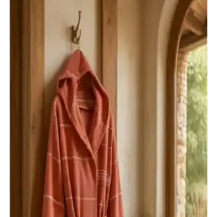
Yetişkinler için tasarlanmış PVC yüzme kolluğu, kolay kullanım,
yüksek tutuş ve uygun fiyatıyla yüzme deneyiminizi güvenli ve
konforlu hale getirir.
Soley Minerva %100 Pamuklu Unisex Bornoz
Yüksek Kalite ve Konfor Sağlar
%100 pamuklu, yüksek dokusu ve şık tasarımıyla Soley Minerva
bornoz, hem kadın hem de erkekler için ideal, su emici ve dayanıklı,
günlük kullanım ve spa ihtiyaçlarına uygun konforlu bir ürün.
Çocuk Bornozları Karşılaştırması: Ephemeris ve
Varol Ürünlerinin Özellikleri ve Seçim Rehberi
İki popüler çocuk bornozunu detaylı karşılaştırıyoruz. Ephemeris ve
Varol ürünlerinin özellikleri, kullanıcı yorumları ve avantajlarıyla en
uygun seçimi yapmanıza yardımcı oluyoruz.
Calmera Home Natura ve Ephemeris Pamuk
Peştemal Karşılaştırması: Özellikler ve Kullanım
Alanları