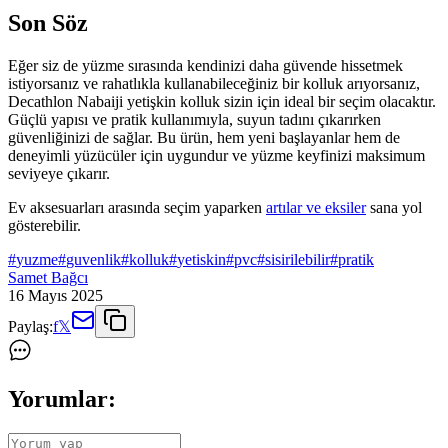
Son Söz
Eğer siz de yüzme sırasında kendinizi daha güvende hissetmek
istiyorsanız ve rahatlıkla kullanabileceğiniz bir kolluk arıyorsanız,
Decathlon Nabaiji yetişkin kolluk sizin için ideal bir seçim olacaktır.
Güçlü yapısı ve pratik kullanımıyla, suyun tadını çıkarırken
güvenliğinizi de sağlar. Bu ürün, hem yeni başlayanlar hem de
deneyimli yüzücüler için uygundur ve yüzme keyfinizi maksimum
seviyeye çıkarır.
Ev aksesuarları arasında seçim yaparken
artılar ve eksiler
sana yol
gösterebilir.
#
yuzme
#
guvenlik
#
kolluk
#
yetiskin
#
pvc
#
sisirilebilir
#
pratik
Samet Bağcı
16 Mayıs 2025
Paylaş:
f
𝕏
Yorumlar: