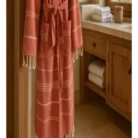
Calmera Home Natura ve Ephemeris pamuk peştemal ürünleri,
doğal pamuk kullanımı ve farklı özellikleriyle plaj, havuz ve spa
aktivitelerinde tercih ediliyor. Detaylı karşılaştırma ile ihtiyaçlarınıza
uygun olanı seçin.
Doğal Pamuklu Peştemal Bornozlarıyla Konfor ve
Şıklık Sağlayan Modeller
İki farklı pamuklu bornoz modelini detaylıca karşılaştırıyoruz.
Yüksek emicilik, hızlı kuruma ve şık tasarımlarıyla öne çıkan
ürünler hakkında bilgi edinin.
Ephemeris ve Formeya Pamuklu Kapüşonlu Bornoz
Karşılaştırması
İşte Ephemeris ve Formeya'nın yüksek kaliteli pamuklu kapüşonlu
bornozlarının detaylı karşılaştırması. Kullanıcı yorumları ve
özellikler sayesinde en uygun seçimi yapın.
Ephemeris ve Maisonette Hera Kapüşonlu Bornoz
Karşılaştırması: Hangi Model Daha Uygun
İki kapüşonlu bornoz modeli olan Ephemeris ve Maisonette