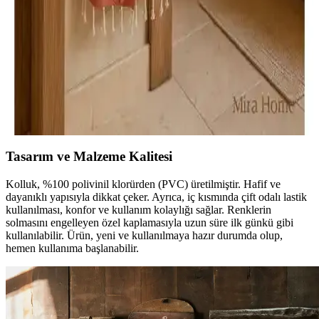
Hera'nın özellikleri, kullanıcı yorumları ve performansları detaylı
karşılaştırmasıyla en uygun seçimi yapmanıza yardımcı oluyor.
Peştemal Bornoz Karşılaştırması: Yüksek Emicilik
ve Şık Tasarımlarla Konfor Sağlar
İki yüksek kaliteli pamuklu peştemal bornozun özellikleri, kullanıcı
yorumları ve kullanım alanları detaylı karşılaştırmasıyla
ihtiyaçlarınıza en uygun seçimi yapın.
Tasarım ve Malzeme Kalitesi
Kolluk, %100 polivinil klorürden (PVC) üretilmiştir. Hafif ve
dayanıklı yapısıyla dikkat çeker. Ayrıca, iç kısmında çift odalı lastik
kullanılması, konfor ve kullanım kolaylığı sağlar. Renklerin
solmasını engelleyen özel kaplamasıyla uzun süre ilk günkü gibi
kullanılabilir. Ürün, yeni ve kullanılmaya hazır durumda olup,
hemen kullanıma başlanabilir.