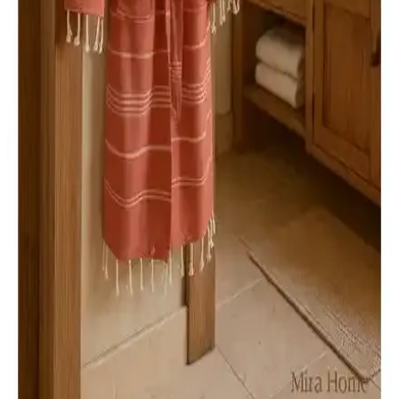
İki farklı pamuklu bornoz modelini detaylıca karşılaştırıyoruz.
Yüksek emicilik, hızlı kuruma ve şık tasarımlarıyla öne çıkan
ürünler hakkında bilgi edinin.
Ephemeris ve Formeya Pamuklu Kapüşonlu Bornoz
Karşılaştırması
İşte Ephemeris ve Formeya'nın yüksek kaliteli pamuklu kapüşonlu
bornozlarının detaylı karşılaştırması. Kullanıcı yorumları ve
özellikler sayesinde en uygun seçimi yapın.
Ephemeris ve Maisonette Hera Kapüşonlu Bornoz
Karşılaştırması: Hangi Model Daha Uygun
İki kapüşonlu bornoz modeli olan Ephemeris ve Maisonette
Hera'nın özellikleri, kullanıcı yorumları ve performansları detaylı
karşılaştırmasıyla en uygun seçimi yapmanıza yardımcı oluyor.
Peştemal Bornoz Karşılaştırması: Yüksek Emicilik
ve Şık Tasarımlarla Konfor Sağlar
İki yüksek kaliteli pamuklu peştemal bornozun özellikleri, kullanıcı
yorumları ve kullanım alanları detaylı karşılaştırmasıyla
ihtiyaçlarınıza en uygun seçimi yapın.