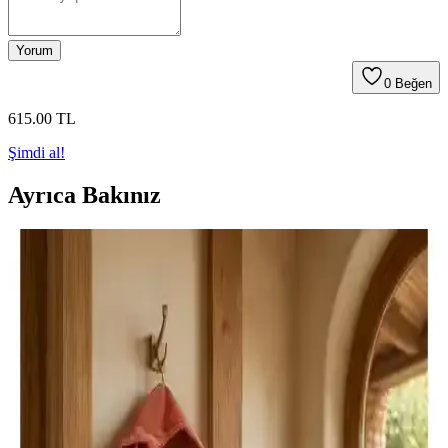
Yorum
0
Beğen
615
.00
TL
Şimdi al!
Ayrıca Bakınız
Yetişkinler İçin Güvenli ve Konforlu PVC Yüzme
Kolluğu Ürün Tanıtımı ve Özellikleri
Yetişkinler için tasarlanmış PVC yüzme kolluğu, kolay kullanım,
yüksek tutuş ve uygun fiyatıyla yüzme deneyiminizi güvenli ve
konforlu hale getirir.
Soley Minerva %100 Pamuklu Unisex Bornoz
Yüksek Kalite ve Konfor Sağlar