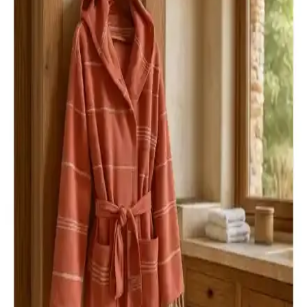
%100 pamuklu, yüksek dokusu ve şık tasarımıyla Soley Minerva
bornoz, hem kadın hem de erkekler için ideal, su emici ve dayanıklı,
günlük kullanım ve spa ihtiyaçlarına uygun konforlu bir ürün.
Çocuk Bornozları Karşılaştırması: Ephemeris ve
Varol Ürünlerinin Özellikleri ve Seçim Rehberi
İki popüler çocuk bornozunu detaylı karşılaştırıyoruz. Ephemeris ve
Varol ürünlerinin özellikleri, kullanıcı yorumları ve avantajlarıyla en
uygun seçimi yapmanıza yardımcı oluyoruz.
Calmera Home Natura ve Ephemeris Pamuk
Peştemal Karşılaştırması: Özellikler ve Kullanım
Alanları
Calmera Home Natura ve Ephemeris pamuk peştemal ürünleri,
doğal pamuk kullanımı ve farklı özellikleriyle plaj, havuz ve spa
aktivitelerinde tercih ediliyor. Detaylı karşılaştırma ile ihtiyaçlarınıza
uygun olanı seçin.
Doğal Pamuklu Peştemal Bornozlarıyla Konfor ve
Şıklık Sağlayan Modeller