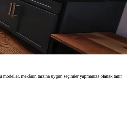
 rengi ve sanat eserleriyle ferah bir atmosfer oluşturulur.
fonksiyonel ve estetik mekanlar oluşturulur.
k sağlar. Alanı işlevsel gruplarla düzenlemek önemlidir.
 bu modeller, mekânın tarzına uygun seçimler yapmanıza olanak tanır.