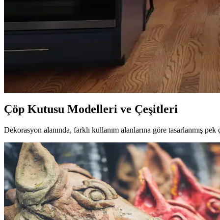
Salon duvarlarında rafların simetrik yerleşimi, aksesuar seçimi ve mob
Oda Düzenlemesinde Boş Alanların Fonksiyonel ve Es
Oda düzenlemesinde boş alanların bitkiler, aynalar, raflar ve sanat eser
Mutfak Köşesini Fonksiyonel ve Estetik Hale Getirm
Mutfak köşenizi düzenlerken gereksiz eşyalardan kurtulmak, bitkileri 
Çöp Kutusu Modelleri ve Çeşitleri
Dekorasyon alanında, farklı kullanım alanlarına göre tasarlanmış pek 