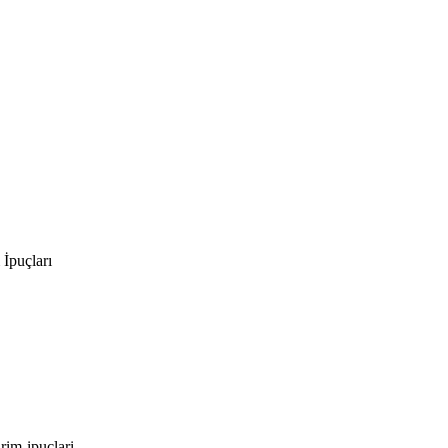
İpuçları
rim-ipuclari