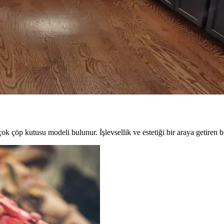
ilya düzeni mekânın estetik ve fonksiyonel dengesini sağlar. Doğru duvar
tetik Değerlendirme Yöntemleri
leriyle değerlendirilmesi yaşam kalitesini artırır. Doğru yerleştirme ile 
e Pratik Düzenleme Yöntemleri
doğru konumlandırmak ve askı sistemleri kullanmak işlevsellik ve esteti
çok çöp kutusu modeli bulunur. İşlevsellik ve estetiği bir araya getiren