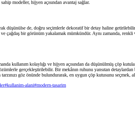
sahip modeller, hijyen açısından avantaj sağlar.
 düşünülse de, doğru seçimlerle dekoratif bir detay haline getirilebili
t ve çağdaş bir görünüm yakalamak mümkündür. Aynı zamanda, renkli ve t
anda kullanım kolaylığı ve hijyen açısından da düşünülmüş çöp kutuları
ümlerle gerçekleştirilebilir. Bir mekânın ruhunu yansıtan detaylardan 
n tarzınızı göz önünde bulundurarak, en uygun çöp kutusunu seçmek, alanı
ler
#
kullanim-alani
#
modern-tasarim