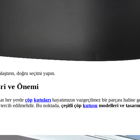
ılaştırın, doğru seçimi yapın.
eri ve Önemi
dar her yerde
çöp
kutuları
hayatımızın vazgeçilmez bir parçası haline g
ercih edilmelidir. Bu noktada,
çeşitli çöp
kutusu
modelleri ve tasarı