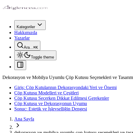
Kategoriler
Hakkımızda
Yazarlar
Ara...
⌘
K
Toggle theme
Dekorasyon ve Mobilya Uyumlu Çöp Kutusu Seçenekleri ve Tasarım 
Giriş: Çöp Kutularının Dekorasyondaki Yeri ve Önemi
Çöp Kutusu Modelleri ve Çeşitleri
Çöp Kutusu Seçerken Dikkat Edilmesi Gerekenler
Çöp Kutusu ve Dekorasyonun Uyumu
Sonuç: Estetik ve İşlevselliğin Dengesi
Ana Sayfa
dekorasyon-ve-mobilya-uyumlu-cop-kutusu-secenekleri-ve-tasa