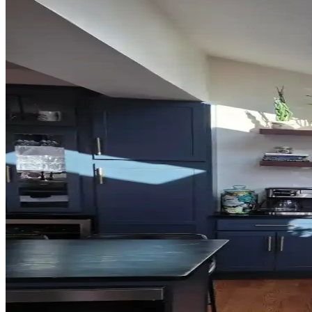
Ev Dekorasyonunda Halı Seçimi: Renk Dengesi ve Uy
Ev dekorasyonunda halı seçimi, renk dengesi ve desen uyumu ile mekanı
Yatak Odası Perde Seçimi ve Asma Teknikleri: Esteti
Yatak odası perdelerinde doğru seçim ve asma teknikleri, mekanın esteti
Sherwin Williams Cream & Sugar Duvar Rengine Uyu
Sherwin Williams Cream & Sugar duvar rengine sahip odalarda perde se
Ev Satışında Valance Kullanımı ve Pencere Dekoras
Ev satışında valance kullanımı, pencere görünümünü yumuşatırken meka
Orta 2000'ler Sarı Tonları: Mekanlarda Doğru Renk 
Orta 2000'ler sarı tonları, doğru kombinasyonlarla mekanlara sıcaklık
dengelenmeli.
Salon Duvar Düzenlemesinde Raf Kullanımı ve Estet