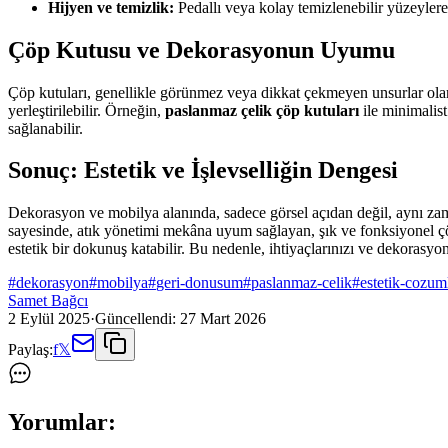
Hijyen ve temizlik:
Pedallı veya kolay temizlenebilir yüzeylere 
Çöp Kutusu ve Dekorasyonun Uyumu
Çöp kutuları, genellikle görünmez veya dikkat çekmeyen unsurlar olarak
yerleştirilebilir. Örneğin,
paslanmaz çelik çöp kutuları
ile minimalis
sağlanabilir.
Sonuç: Estetik ve İşlevselliğin Dengesi
Dekorasyon ve mobilya alanında, sadece görsel açıdan değil, aynı zam
sayesinde, atık yönetimi mekâna uyum sağlayan, şık ve fonksiyonel çöz
estetik bir dokunuş katabilir. Bu nedenle, ihtiyaçlarınızı ve dekorasyo
#
dekorasyon
#
mobilya
#
geri-donusum
#
paslanmaz-celik
#
estetik-cozum
Samet Bağcı
2 Eylül 2025
·
Güncellendi:
27 Mart 2026
Paylaş:
f
𝕏
Yorumlar: