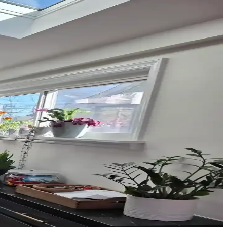
lanına sıcaklık ve kişilik katar.
buğu destekleriyle konfor sağlanır.
eri
el perdeler estetik görünüm sağlar ve ton çakışmasını önler.
ratabilir ve ışık alımını kısıtlayabilir.
üm ortaya çıkabilir. Renk seçimi mekanın diğer unsurlarıyla