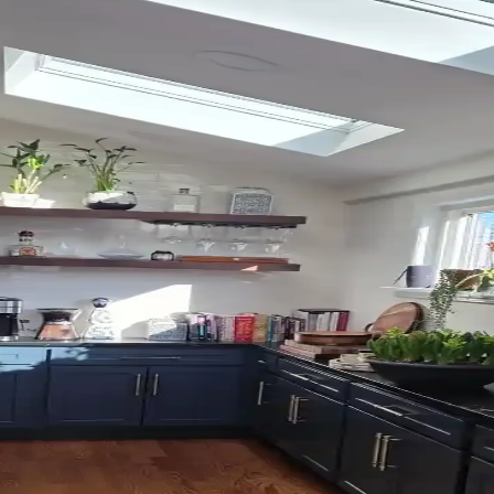
um Prensipleriyle Mekan Tasarımı
n atmosferini belirler. 60/30/10 prensibi ve mobilyalarla uyum, yaşam a
k ve Fonksiyonel Yaklaşımlar
ğini ve enerji verimliliğini artırır. Pelmet kullanımı ve uygun perde çu
mlu Perde Seçimi ve Ton Çakışması Önleme Yönteml
çimi, halı ve dekorasyonla uyumlu tonlarda yapılmalı. Pinch pleat mod
yonunun Mekana Etkileri
na renk ve doku katar. Ancak yanlış kullanım mekanda görsel karmaşa ya
Seçimi ve Uyum Analizi
 katabilir. Ancak uyumsuz kullanımlarda eski moda ve sıradan bir görün
ik Dengenin Sağlanması