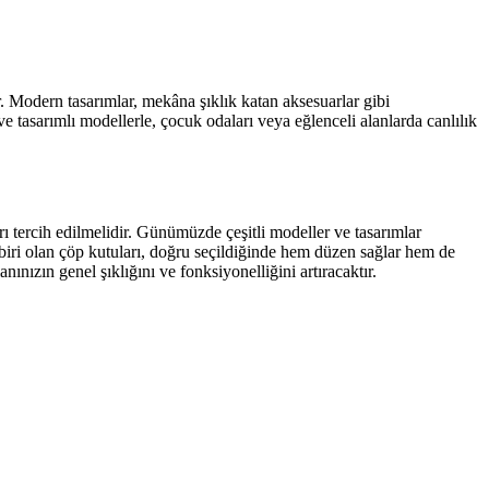
r. Modern tasarımlar, mekâna şıklık katan aksesuarlar gibi
asarımlı modellerle, çocuk odaları veya eğlenceli alanlarda canlılık
 tercih edilmelidir. Günümüzde çeşitli modeller ve tasarımlar
biri olan çöp kutuları, doğru seçildiğinde hem düzen sağlar hem de
nızın genel şıklığını ve fonksiyonelliğini artıracaktır.