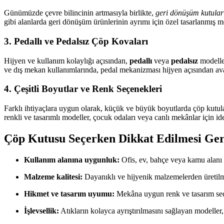
Günümüzde çevre bilincinin artmasıyla birlikte,
geri dönüşüm kutular
gibi alanlarda geri dönüşüm ürünlerinin ayrımı için özel tasarlanmış m
3.
Pedallı ve Pedalsız Çöp Kovaları
Hijyen ve kullanım kolaylığı açısından,
pedallı
veya
pedalsız
modeller
ve dış mekan kullanımlarında, pedal mekanizması hijyen açısından ava
4.
Çeşitli Boyutlar ve Renk Seçenekleri
Farklı ihtiyaçlara uygun olarak, küçük ve büyük boyutlarda çöp kutul
renkli ve tasarımlı modeller, çocuk odaları veya canlı mekânlar için ide
Çöp Kutusu Seçerken Dikkat Edilmesi Ge
Kullanım alanına uygunluk:
Ofis, ev, bahçe veya kamu alanı gi
Malzeme kalitesi:
Dayanıklı ve hijyenik malzemelerden üretilm
Hikmet ve tasarım uyumu:
Mekâna uygun renk ve tasarım seç
İşlevsellik:
Atıkların kolayca ayrıştırılmasını sağlayan modeller,