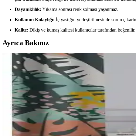
Dayanıklılık:
Yıkama sonrası renk solması yaşanmaz.
Kullanım Kolaylığı:
İç yastığın yerleştirilmesinde sorun çıkart
Kalite:
Dikiş ve kumaş kalitesi kullanıcılar tarafından beğenilir.
Ayrıca Bakınız
Bellona Kırlentleri ile Ev Dekorasyonunuza Şıklık v
Bellona kırlentleri, yüksek kalite, geniş tasarım seçenekleri ve konf
English Home Fluffy Peluş Kırlent Kılıfı Göz Alıcı 
Yüksek kaliteli peluş malzemeden üretilen, 45x45 cm ölçülerinde gülkuru
Teksnil Home 2’li Fermuarlı Kırlent İç Astarı Dayanı
Teksnil Home’un 2’li fermuarlı kırlent iç astarı, dayanıklı malzemeler
Hamur Iskandinav Bohem Teddy Puffy ve Perle Home A