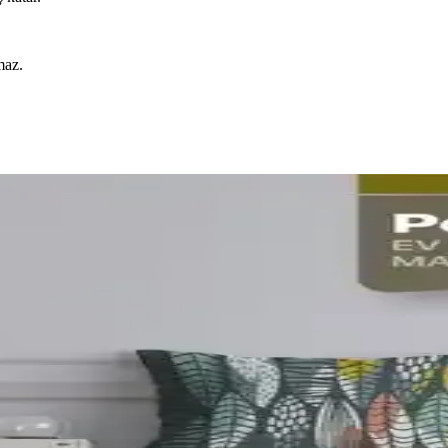
maz.
e Konfor Katmanın Yolları
or sağlayan iç dolgu malzemeleriyle evinizin atmosferini değiştirir. R
Tasarımıyla Ev Dekorasyonuna Şıklık Katar
su renkli bu kırlent kılıfı, şık tasarımı ve hafif ışıltısıyla ev dekorasy
klı ve Pratik Kullanım İçin Uygun
i ve kolay bakım özellikleriyle ev dekorasyonunuza şıklık ve fonksiyonel
ntik Renk Kırlent Kılıfı Karşılaştırması