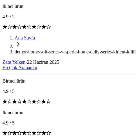
İkinci ürün
4.9
/
5
Ana Sayfa
demor-home-soft-series-ve-perle-home-daily-series-kirlent-kilifi
Zara Yelken
·
22 Haziran 2025
En Çok Arananlar
Birinci ürün
4.9
/
5
İkinci ürün
4.9
/
5