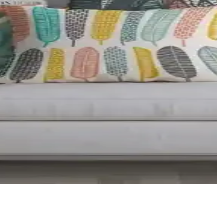
sarım, kullanım kolaylığı ve kullanıcı yorumlarıyla ilgili bilgiler içerir,
Modern ve Şık Dekorasyon Ürünü
la ev dekorasyonunuza zarif bir dokunuş katar. 24 renk seçeneğiyle çeşitl
dern ve Şık Ev Dekorasyonu İçin Uygun Bir Seçenektir
ıklılığı bir araya getirerek ev dekorasyonunuza modern dokunuşlar katı
ite ve Estetik Tasarım
e yuşamış dolgu ile uzun ömürlü konfor sağlar. Dekoratif ve dayanıklı ta
eme, Tasarım ve Kullanım Özellikleri
r ve kullanım kolaylığı gibi detaylarıyla karşılaştırması yapıldı. Ürünlerin