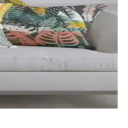
 dekorasyon ve bakım açısından rehberlik sağlar.
i tarzlara uyum sağlar, dayanıklı ve kolay temizlenebilir özellikleriyle
yor. Kolay bakım ve uzun ömür sağlar.
sarımıyla her mevsim kullanılabilir, kolay bakım imkanı sunar.
 dayanıklılığı ve estetiği öne çıkıyor.