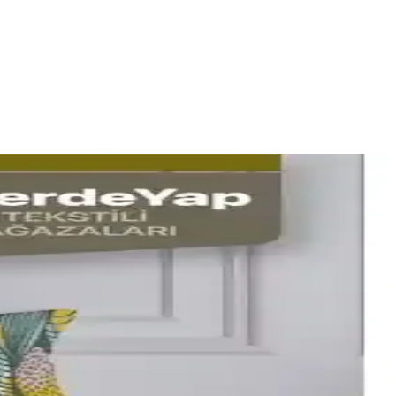
enk, desen ve doku uyumu ile dekorasyonunuzu tamamlayın.
onunuza estetik katıyor.
lik katıyor.