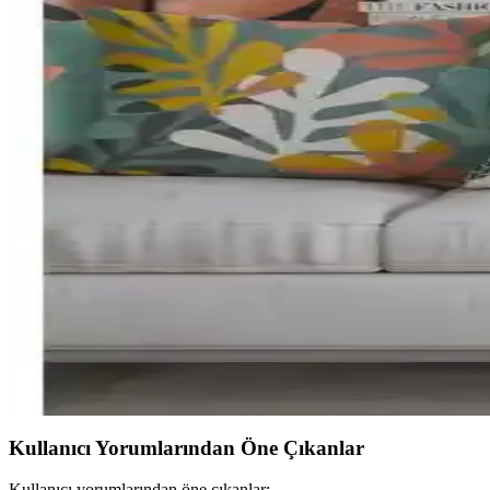
İki farklı kırlent kılıfını detaylı şekilde karşılaştırıyoruz. Malzeme, ta
Goccia 2'li Kadife Dokulu Kırlent Kılıfı Taş Rengi 
Goccia 2'li kadife dokulu kırlent kılıfı, yüksek kalite ve şık tasarımıy
öne çıkar.
Vanilla Home Efe Biye Detaylı Düz Kırlent Kılıfı Mo
Vanilla Home'un Efe Biye Detaylı Düz Kırlent Kılıfı, şıklık ve dayan
Teksnil Home Çiftli Kırlent Seti 40x40 cm Yüksek Kal
Teksnil Home'un 40x40 cm çiftli kırlent seti, yüksek kaliteli kumaş v
Dekoratif Kırlent Kılıfı Setleri Karşılaştırması: Malz
İki farklı dekoratif kırlent kılıfı setinin malzeme kalitesi, baskı, ferma
Kullanıcı Yorumlarından Öne Çıkanlar
Kullanıcı yorumlarından öne çıkanlar: