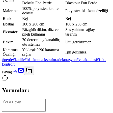
Özellik
Dokulu Fon Perde
Blackout Fon Perde
100% polyester, kadife
Malzeme
Polyester, blackout özelliği
dokulu
Renk
Bej
Bej
Ebatlar
100 x 260 cm
100 x 250 cm
Büzgülü dikim, düz ve
Ses yalıtımı sağlayan
Ekstrafor
pileli kullanım
tasarım
30 derecede yıkanabilir,
Bakım
Ütü gerektirmez
ütü istemez
Karartma
Yaklaşık %90 karartma
Işık geçirmez
Özelliği
sağlar
#
perde
#
kadife
#
blackout
#
ekstrafor
#
dekorasyon
#
yatak-odasi
#
isik-
kontrolu
Paylaş:
f
𝕏
Yorumlar: