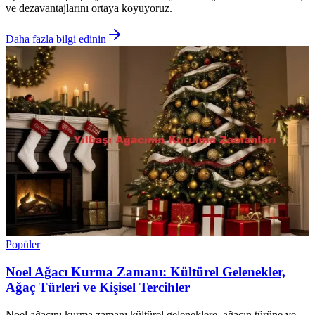
ve dezavantajlarını ortaya koyuyoruz.
Daha fazla bilgi edinin
Popüler
Noel Ağacı Kurma Zamanı: Kültürel Gelenekler,
Ağaç Türleri ve Kişisel Tercihler
Noel ağacını kurma zamanı kültürel geleneklere, ağacın türüne ve