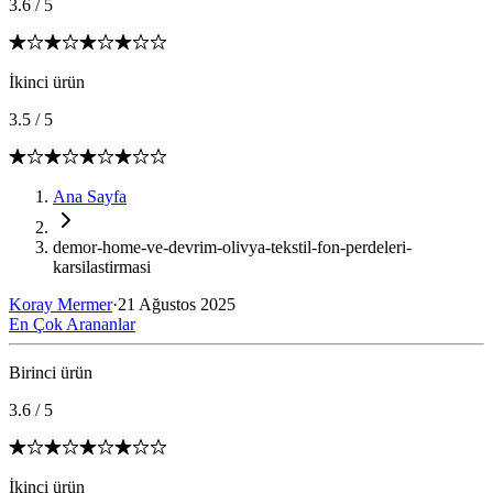
3.6
/
5
İkinci ürün
3.5
/
5
Ana Sayfa
demor-home-ve-devrim-olivya-tekstil-fon-perdeleri-
karsilastirmasi
Koray Mermer
·
21 Ağustos 2025
En Çok Arananlar
Birinci ürün
3.6
/
5
İkinci ürün