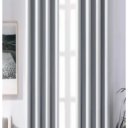
Ev Satışında Valance Kullanımı ve Pencere
Dekorasyonunun Mekana Etkileri
Ev satışında valance kullanımı, pencere görünümünü yumuşatırken
mekana renk ve doku katar. Ancak yanlış kullanım mekanda görsel
karmaşa yaratabilir ve ışık alımını kısıtlayabilir.
Maximalist ve Fantastik Bebek Odası İçin Uyumlu
Halı ve Perde Seçimi Rehberi
Maximalist bebek odası tasarımında halı ve perde seçimi, renk
uyumu, desen dengesi, temizlik kolaylığı ve bebeğin gelişimi göz
önünde bulundurularak yapılmalıdır. Aydınlatmada güvenli tavan
vantilatörleri tercih edilmelidir.
Duvara Yakın Büyük Yatak Odası Pencerelerine
Perde Asma Yöntemleri ve Montaj Çözümleri
Duvara yakın büyük yatak odası pencerelerine perde asmak
zorluklar içerir. Tavan montajlı raylar, menteşeli çubuklar ve cam
kenarına aparatlar gibi çözümlerle estetik ve fonksiyonel perde
montajı sağlanabilir.