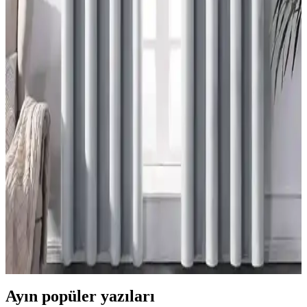
Modern Dağ Evlerinde Tavan Kirişlerine Uygun
Perde ve Stor Seçimi Rehberi
Modern dağ evlerinde tavan kirişleri perde montajını zorlaştırır.
Storlar, mekân yüksekliğini koruyarak estetik ve işlevsel çözüm
sunar. Perdelerle kombinasyon, sıcaklık ve derinlik katar.
Mutfak Pencereleri İçin Fonksiyonel ve Estetik
Perde Seçenekleri ve Montaj Yöntemleri
Mutfak pencerelerinin tasarımına uygun perde seçimi, ışık kontrolü
ve kullanım kolaylığı sağlar. Roman storlar, kafe perdeleri ve entegre
sistemler, estetik ve fonksiyonel çözümler sunar.
Perdelerde Grommet Kullanımının Estetik ve
Fonksiyonel Değerlendirmesi
Grommetli perdeler, seri üretim ve metal halkaların görünürlüğü
nedeniyle 'ucuz' algısı taşır. Ancak fonksiyonellik ve modern
dekorasyonlarda uyum sağlama avantajları bulunur.
Ayın popüler yazıları