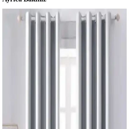
Yatak Odası Perde Seçimi ve Asma Teknikleri:
Estetik ve Fonksiyonel Yaklaşımlar
Yatak odası perdelerinde doğru seçim ve asma teknikleri, mekanın
estetiğini ve enerji verimliliğini artırır. Pelmet kullanımı ve uygun
perde çubuğu destekleriyle konfor sağlanır.
Sherwin Williams Cream & Sugar Duvar Rengine
Uyumlu Perde Seçimi ve Ton Çakışması Önleme
Yöntemleri
Sherwin Williams Cream & Sugar duvar rengine sahip odalarda
perde seçimi, halı ve dekorasyonla uyumlu tonlarda yapılmalı. Pinch
pleat model perdeler estetik görünüm sağlar ve ton çakışmasını
önler.
Ev Satışında Valance Kullanımı ve Pencere
Dekorasyonunun Mekana Etkileri
Ev satışında valance kullanımı, pencere görünümünü yumuşatırken