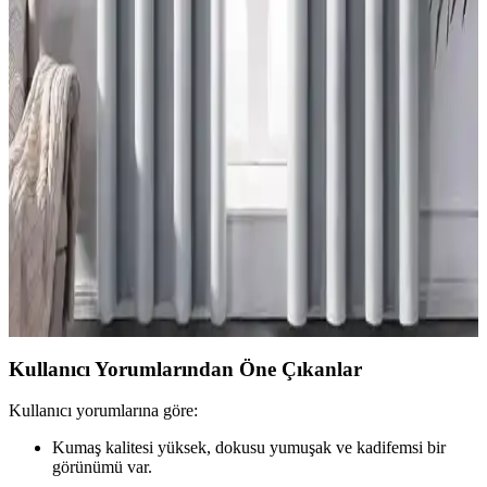
sunar. Perdelerle kombinasyon, sıcaklık ve derinlik katar.
Mutfak Pencereleri İçin Fonksiyonel ve Estetik
Perde Seçenekleri ve Montaj Yöntemleri
Mutfak pencerelerinin tasarımına uygun perde seçimi, ışık kontrolü
ve kullanım kolaylığı sağlar. Roman storlar, kafe perdeleri ve entegre
sistemler, estetik ve fonksiyonel çözümler sunar.
Perdelerde Grommet Kullanımının Estetik ve
Fonksiyonel Değerlendirmesi
Grommetli perdeler, seri üretim ve metal halkaların görünürlüğü
nedeniyle 'ucuz' algısı taşır. Ancak fonksiyonellik ve modern
dekorasyonlarda uyum sağlama avantajları bulunur.
Kullanıcı Yorumlarından Öne Çıkanlar
Kullanıcı yorumlarına göre:
Kumaş kalitesi yüksek, dokusu yumuşak ve kadifemsi bir
görünümü var.