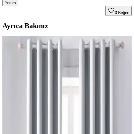
Yorum
0
Beğen
Ayrıca Bakınız
Yatak Odası Perde Seçimi ve Asma Teknikleri:
Estetik ve Fonksiyonel Yaklaşımlar
Yatak odası perdelerinde doğru seçim ve asma teknikleri, mekanın
estetiğini ve enerji verimliliğini artırır. Pelmet kullanımı ve uygun
perde çubuğu destekleriyle konfor sağlanır.
Sherwin Williams Cream & Sugar Duvar Rengine
Uyumlu Perde Seçimi ve Ton Çakışması Önleme
Yöntemleri
Sherwin Williams Cream & Sugar duvar rengine sahip odalarda
perde seçimi, halı ve dekorasyonla uyumlu tonlarda yapılmalı. Pinch
pleat model perdeler estetik görünüm sağlar ve ton çakışmasını
önler.