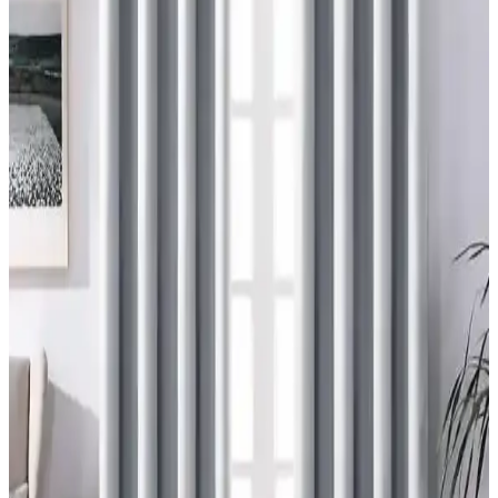
mekana renk ve doku katar. Ancak yanlış kullanım mekanda görsel
karmaşa yaratabilir ve ışık alımını kısıtlayabilir.
Maximalist ve Fantastik Bebek Odası İçin Uyumlu
Halı ve Perde Seçimi Rehberi
Maximalist bebek odası tasarımında halı ve perde seçimi, renk
uyumu, desen dengesi, temizlik kolaylığı ve bebeğin gelişimi göz
önünde bulundurularak yapılmalıdır. Aydınlatmada güvenli tavan
vantilatörleri tercih edilmelidir.
Duvara Yakın Büyük Yatak Odası Pencerelerine
Perde Asma Yöntemleri ve Montaj Çözümleri
Duvara yakın büyük yatak odası pencerelerine perde asmak
zorluklar içerir. Tavan montajlı raylar, menteşeli çubuklar ve cam
kenarına aparatlar gibi çözümlerle estetik ve fonksiyonel perde
montajı sağlanabilir.
Modern Dağ Evlerinde Tavan Kirişlerine Uygun
Perde ve Stor Seçimi Rehberi
Modern dağ evlerinde tavan kirişleri perde montajını zorlaştırır.
Storlar, mekân yüksekliğini koruyarak estetik ve işlevsel çözüm