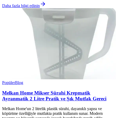
Daha fazla bilgi edinin
Popüler
Blog
Melkan Home Mikser Sürahi Krepmatik
Ayranmatik 2 Litre Pratik ve Şık Mutfak Gereci
Melkan Home'un 2 litrelik plastik sürahi, dayanıklı yapısı ve
köpürtme özelliğiyle mutfakta pratik kullanım sunar. Modern