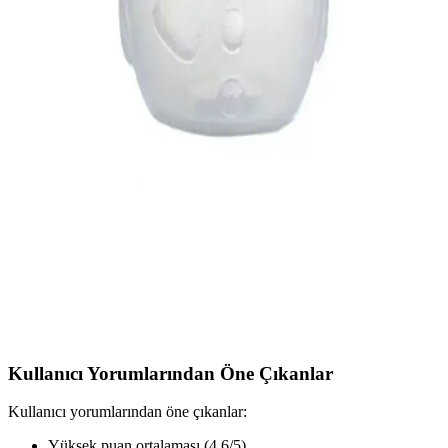
Confidence Home'un yıkanabilir, kaymaz ve sağlığa zararsız salon
halısı, modern tasarımı, dayanıklılığı ve kolay temizliği ile evinizde
şıklık ve güvenliği bir arada sunar.
Yenigeldi 300 ml Cam Bardak Sızdırmaz Kapak ve
Silikon Pipetli Doğal Malzeme
Yenigeldi'nin 300 ml cam bardak, doğal malzemeler, sızdırmaz
kapak ve silikon pipet ile şık ve kullanışlı tasarımıyla içeceklerinizi
güvenle tüketmenizi sağlar.
Tupperware Eko Şişe 350 Ml Kar Adam Sağlıklı ve
Pratik Günlük Kullanım İçin
Tupperware Eko Şişe 350 ml, dayanıklı, hijyenik ve sızdırmaz
yapısıyla günlük kullanım için ideal, sağlıklı içecek taşıma seçeneği
sunar, çocuklar ve yetişkinler tarafından tercih edilir.
Kullanıcı Yorumlarından Öne Çıkanlar
Kullanıcı yorumlarından öne çıkanlar:
Yüksek puan ortalaması (4.6/5)