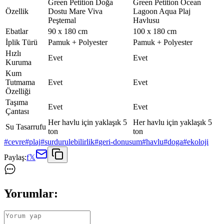
Green Petition Doğa
Green Petition Ocean
Özellik
Dostu Mare Viva
Lagoon Aqua Plaj
Peştemal
Havlusu
Ebatlar
90 x 180 cm
100 x 180 cm
İplik Türü
Pamuk + Polyester
Pamuk + Polyester
Hızlı
Evet
Evet
Kuruma
Kum
Tutmama
Evet
Evet
Özelliği
Taşıma
Evet
Evet
Çantası
Her havlu için yaklaşık 5
Her havlu için yaklaşık 5
Su Tasarrufu
ton
ton
#
cevre
#
plaj
#
surdurulebilirlik
#
geri-donusum
#
havlu
#
doga
#
ekoloji
Paylaş:
f
𝕏
Yorumlar: