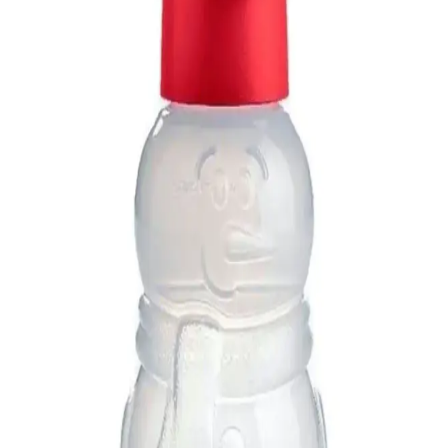
Puma 84749401 Ess Solid Windbreaker Kadınlar
İçin Şehir ve Spor Kullanımı İçin Uygun
Puma 84749401 Ess Solid Windbreaker, modern tasarımı ve
teknolojik özellikleriyle şehir hayatında şıklık ve konfor sunar, su
geçirmez, sıcak tutar ve nefes alabilir özellikleriyle öne çıkar.
Genel Markalar Naylon Kullan At Tek Şanti Krema
Sıkma Torbası İncelemesi ve Kullanım Avantajları
Genel Markalar'ın Naylon Kullan At Tek Şanti Krema Sıkma
Torbası, pratik ve hijyenik kullanımıyla mutfakta krema ve sos
sıkma işlemlerini kolaylaştırır, tekrar kullanılabilir özelliğiyle
ekonomik ve çevre dostudur.
QNİAY Silikon Dondurma Kalıbı Magnum Modeli
Sağlıklı ve Dayanıklı Mutfak Arkadaşı
Yüksek kaliteli silikon malzemeden üretilen QNİAY Magnum
modeli dondurma kalıbı, sağlıklı, dayanıklı ve kolay temizlenebilir
özellikleriyle mutfağınızın vazgeçilmezi olur.
Confidence Home Dijital Baskılı Kaymaz Tabanlı