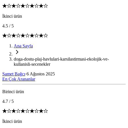
İkinci ürün
4.5
/
5
Ana Sayfa
doga-dostu-plaj-havlulari-karsilastirmasi-ekolojik-ve-
kullanisli-secenekler
Samet Bağcı
·
6 Ağustos 2025
En Çok Arananlar
Birinci ürün
4.7
/
5
İkinci ürün