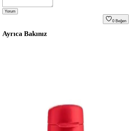
Yorum
0
Beğen
Ayrıca Bakınız
Dualpest AN-A833 Ultrasonik Fare ve Haşere
Kovucu Güvenli ve Etkili Koruma Çözümü
Dualpest AN-A833 ultrasonik fare ve haşere kovucu, kimyasal
kullanmadan güvenli ve etkili koruma sağlar, sessiz çalışır ve geniş
alanlarda kullanılır, insan ve evcil hayvan güvenliğini ön planda
tutar.
Ayakkabı Dolapları ve Organizasyonunda Modern
Yaklaşımlar ve Sürdürülebilirlik
Ayakkabı dolapları, şeffaf kutularla estetik ve fonksiyonel hale
gelirken, aşırı tüketim ve çevresel etkiler sürdürülebilir yaklaşımlarla
dengeleniyor. Düzen ve çevre bilinci ön planda.