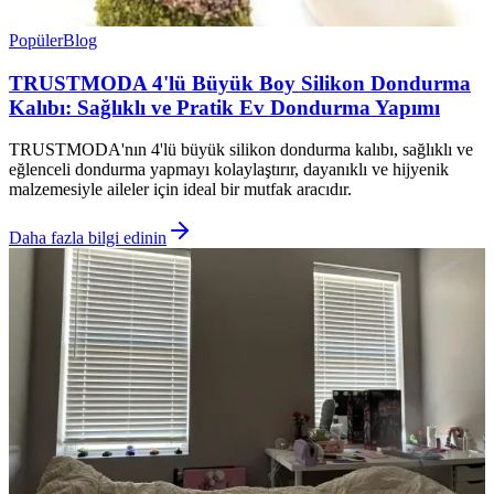
Popüler
Blog
TRUSTMODA 4'lü Büyük Boy Silikon Dondurma
Kalıbı: Sağlıklı ve Pratik Ev Dondurma Yapımı
TRUSTMODA'nın 4'lü büyük silikon dondurma kalıbı, sağlıklı ve
eğlenceli dondurma yapmayı kolaylaştırır, dayanıklı ve hijyenik
malzemesiyle aileler için ideal bir mutfak aracıdır.
Daha fazla bilgi edinin