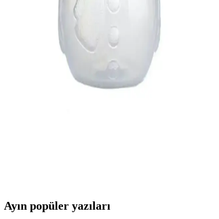
Yıkanabilir Salon Halısı Özellikleri
Confidence Home'un yıkanabilir, kaymaz ve sağlığa zararsız salon
halısı, modern tasarımı, dayanıklılığı ve kolay temizliği ile evinizde
şıklık ve güvenliği bir arada sunar.
Yenigeldi 300 ml Cam Bardak Sızdırmaz Kapak ve
Silikon Pipetli Doğal Malzeme
Yenigeldi'nin 300 ml cam bardak, doğal malzemeler, sızdırmaz
kapak ve silikon pipet ile şık ve kullanışlı tasarımıyla içeceklerinizi
güvenle tüketmenizi sağlar.
Tupperware Eko Şişe 350 Ml Kar Adam Sağlıklı ve
Pratik Günlük Kullanım İçin
Tupperware Eko Şişe 350 ml, dayanıklı, hijyenik ve sızdırmaz
yapısıyla günlük kullanım için ideal, sağlıklı içecek taşıma seçeneği
sunar, çocuklar ve yetişkinler tarafından tercih edilir.
Ayın popüler yazıları