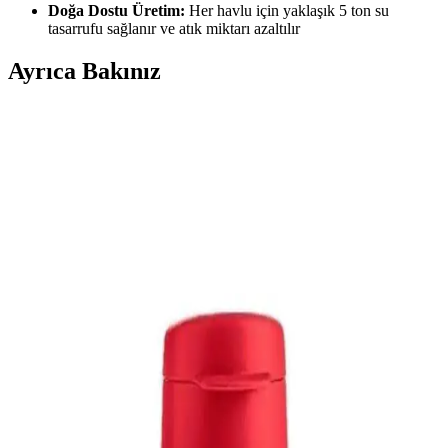
Doğa Dostu Üretim:
Her havlu için yaklaşık 5 ton su
tasarrufu sağlanır ve atık miktarı azaltılır
Ayrıca Bakınız
Dualpest AN-A833 Ultrasonik Fare ve Haşere
Kovucu Güvenli ve Etkili Koruma Çözümü
Dualpest AN-A833 ultrasonik fare ve haşere kovucu, kimyasal
kullanmadan güvenli ve etkili koruma sağlar, sessiz çalışır ve geniş
alanlarda kullanılır, insan ve evcil hayvan güvenliğini ön planda
tutar.
Ayakkabı Dolapları ve Organizasyonunda Modern
Yaklaşımlar ve Sürdürülebilirlik
Ayakkabı dolapları, şeffaf kutularla estetik ve fonksiyonel hale
gelirken, aşırı tüketim ve çevresel etkiler sürdürülebilir yaklaşımlarla
dengeleniyor. Düzen ve çevre bilinci ön planda.
Puma 84749401 Ess Solid Windbreaker Kadınlar
İçin Şehir ve Spor Kullanımı İçin Uygun