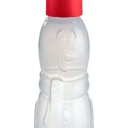
Puma 84749401 Ess Solid Windbreaker, modern tasarımı ve
teknolojik özellikleriyle şehir hayatında şıklık ve konfor sunar, su
geçirmez, sıcak tutar ve nefes alabilir özellikleriyle öne çıkar.
Genel Markalar Naylon Kullan At Tek Şanti Krema
Sıkma Torbası İncelemesi ve Kullanım Avantajları
Genel Markalar'ın Naylon Kullan At Tek Şanti Krema Sıkma
Torbası, pratik ve hijyenik kullanımıyla mutfakta krema ve sos
sıkma işlemlerini kolaylaştırır, tekrar kullanılabilir özelliğiyle
ekonomik ve çevre dostudur.
QNİAY Silikon Dondurma Kalıbı Magnum Modeli
Sağlıklı ve Dayanıklı Mutfak Arkadaşı
Yüksek kaliteli silikon malzemeden üretilen QNİAY Magnum
modeli dondurma kalıbı, sağlıklı, dayanıklı ve kolay temizlenebilir
özellikleriyle mutfağınızın vazgeçilmezi olur.
Confidence Home Dijital Baskılı Kaymaz Tabanlı
Yıkanabilir Salon Halısı Özellikleri