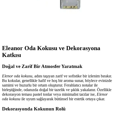
İstanbul’da Oda Kokusu Seçimi ve Ev Atmosferinizi
Geliştirmenin Yolları
İstanbul’da oda kokusu kullanımıyla evinizi ferahlatın, dekorasyonla
uyum sağlayan kokularla atmosferinizi zenginleştirin. Doğal ve
modern seçeneklerle yaşam kalitenizi artırın.
Eleanor Oda Kokusu ve Dekorasyona
Katkısı
Doğal ve Zarif Bir Atmosfer Yaratmak
Elenor oda kokusu
, adını taşıyan zarif ve sofistike bir izlenim bırakır.
Bu kokular, genellikle hafif ve hoş bir aroma sunar, böylece evinizde
samimi ve huzurlu bir ortam oluşturur. Ferahlatıcı notalar ile
birleştiğinde, odanızda doğal bir tazelik ve şıklık yakalanır. Özellikle
dekorasyon teması pastel tonlar veya minimalist tarzlar ise,
Elenor
oda kokusu
ile uyum sağlayarak bütünsel bir estetik ortaya çıkar.
Dekorasyonda Kokunun Rolü