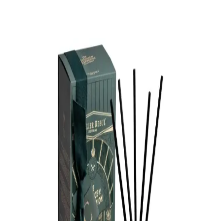
Oda Kokuları ile Şıklık ve Doğallık
Sirius Mum, doğal içerikli dekoratif mumlar ve oda kokuları ile ev
ve ofislerinize şıklık ve doğallık getirir, sağlıklı ve estetik çözümler
sunar.
Kalıcı Oda Kokuları ile Dekorasyon ve Mobilyada
Yeni Bir Dönem
Kalıcı oda kokuları, uzun süre etkili, dekoratif ve pratik
kullanımlarıyla evinizde tazelik ve şıklık sağlar. Doğru seçimle
yaşam alanlarınız daha konforlu olur.
Odayı Güzel ve Ferah Kılan Reed Diffuser ile Kalıcı
ve Doğal Kokular
Reed diffuserlar, doğal içerikleri ve şık tasarımlarıyla odalarınıza
kalıcı ve ferahlatıcı koku sağlar, dekorasyonunuzu tamamlar ve
güvenli kullanım sunar.
Chanel Oda Kokuları ile Evinize Zarafet ve Ferahlık
Katmanın Yolları