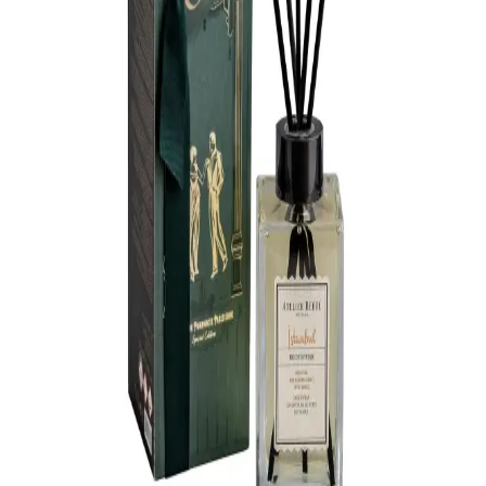
Chanel oda kokuları, lüks ve kaliteli içerikleriyle evinizde şık ve
ferah bir atmosfer sağlar. Notaları ve tasarımlarıyla yaşam alanınıza
zarafet katar.
Dekorasyon ve Mobilya ile Uyumlu En Güzel Oda
Kokusu Seçenekleri ve İpuçları
Oda kokuları, dekorasyonla uyum sağlayan şık tasarımları ve
atmosferi güçlendiren özellikleriyle yaşam alanlarınızı güzelleştirir.
Doğal, kalıcı ve ferahlatıcı seçeneklerle odanızı yenileyin.
Oda Kokusu Spreyleri: Dekorasyona Uyumlu ve
Ferahlatıcı Aromalarla Atmosferinizi Yenileyin
Pratik ve şık spray oda kokuları, ortamı hızla değiştiren doğal ve
sentetik aromalarla ev ve ofislerde ferahlık sağlar, dekorasyonla
uyumlu seçenekler sunar.
Auran Oda Kokusu ile Dekorasyon ve Mobilyada
Ferahlatıcı Dokunuşlar
Auran oda kokuları, doğal içerikleri ve şık tasarımlarıyla evinizde
ferah ve estetik bir atmosfer yaratır, dekorasyonunuza uyum sağlar.