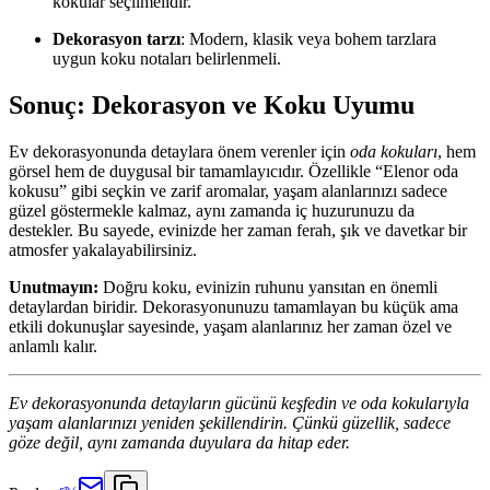
kokular seçilmelidir.
Dekorasyon tarzı
: Modern, klasik veya bohem tarzlara
uygun koku notaları belirlenmeli.
Sonuç: Dekorasyon ve Koku Uyumu
Ev dekorasyonunda detaylara önem verenler için
oda kokuları
, hem
görsel hem de duygusal bir tamamlayıcıdır. Özellikle “Elenor oda
kokusu” gibi seçkin ve zarif aromalar, yaşam alanlarınızı sadece
güzel göstermekle kalmaz, aynı zamanda iç huzurunuzu da
destekler. Bu sayede, evinizde her zaman ferah, şık ve davetkar bir
atmosfer yakalayabilirsiniz.
Unutmayın:
Doğru koku, evinizin ruhunu yansıtan en önemli
detaylardan biridir. Dekorasyonunuzu tamamlayan bu küçük ama
etkili dokunuşlar sayesinde, yaşam alanlarınız her zaman özel ve
anlamlı kalır.
Ev dekorasyonunda detayların gücünü keşfedin ve oda kokularıyla
yaşam alanlarınızı yeniden şekillendirin. Çünkü güzellik, sadece
göze değil, aynı zamanda duyulara da hitap eder.