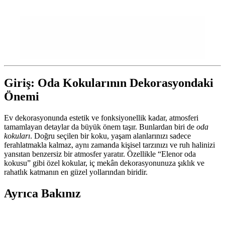
Giriş: Oda Kokularının Dekorasyondaki
Önemi
Ev dekorasyonunda estetik ve fonksiyonellik kadar, atmosferi
tamamlayan detaylar da büyük önem taşır. Bunlardan biri de
oda
kokuları
. Doğru seçilen bir koku, yaşam alanlarınızı sadece
ferahlatmakla kalmaz, aynı zamanda kişisel tarzınızı ve ruh halinizi
yansıtan benzersiz bir atmosfer yaratır. Özellikle “Elenor oda
kokusu” gibi özel kokular, iç mekân dekorasyonunuza şıklık ve
rahatlık katmanın en güzel yollarından biridir.
Ayrıca Bakınız
Sirius Mum: Doğal İçerikli Dekoratif Mumlar ve