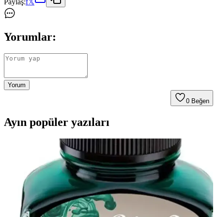
Paylaş:
f
𝕏
Yorumlar:
Yorum
0
Beğen
Ayın popüler yazıları