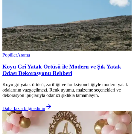
Popüler
Arama
Koyu Gri Yatak Örtüsü ile Modern ve Şık Yatak
Odası Dekorasyonu Rehberi
Koyu gri yatak örtüsü, zarifliği ve fonksiyonelliğiyle modern yatak
odalarının vazgeçilmezi. Renk uyumu, malzeme seçenekleri ve
dekorasyon ipuçlarıyla odanızı şıklıkla tamamlayın.
Daha fazla bilgi edinin