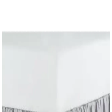
Madame Coco'nun Emile modeli, açık mürdüm renk ve modern
tasarımıyla, yumuşak Wellsoft kumaşı sayesinde sıcak tutar, kolay
bakım sağlar ve çeşitli kullanım alanlarına uygundur.
Şanlı Tek Kişilik Penye Lastikli Çarşaf 100x200
Kakao Kahverengi: Özellikler ve Yorumlar
Şanlı markasına ait, 100×200 cm ölçülü Kakao Kahverengi penye
lastikli çarşaf yatağı tamamen sarar ve kaymayı engeller. Nefes
alabilir kumaş, dayanıklı dikişler ve konforlu yüzey; bakım: 30°C
yıkama, düşük ısılarda ütü, kurutma makinesinde kurutma.
Formeya Pamukkale Renkli Alez Gri: Yatak
Koruma ve Konfor Sağlayan Sıvı Geçirmez Ürün
Formeya Pamukkale Renkli Alez Gri, yatak koruma ve konforu bir
arada sunar. %100 pamuk yüzeyi, sıvı geçirmez özelliği ve esnek
yapısıyla yatakta maksimum hijyen ve rahatlık sağlar.
DB DANLA BALDİ Pamuk Saten Çift Kişilik
Çarşaf Seti Yatak Dekorasyonu ve Konforu