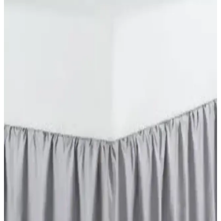
lastikli çarşaf yatağı tamamen sarar ve kaymayı engeller. Nefes
alabilir kumaş, dayanıklı dikişler ve konforlu yüzey; bakım: 30°C
yıkama, düşük ısılarda ütü, kurutma makinesinde kurutma.
Formeya Pamukkale Renkli Alez Gri: Yatak
Koruma ve Konfor Sağlayan Sıvı Geçirmez Ürün
Formeya Pamukkale Renkli Alez Gri, yatak koruma ve konforu bir
arada sunar. %100 pamuk yüzeyi, sıvı geçirmez özelliği ve esnek
yapısıyla yatakta maksimum hijyen ve rahatlık sağlar.
DB DANLA BALDİ Pamuk Saten Çift Kişilik
Çarşaf Seti Yatak Dekorasyonu ve Konforu
Yüksek kaliteli pamuk saten malzemeden üretilen, gri renk ve çizgili
tasarımıyla modern görünüm sunan bu çarşaf seti, rahatlık ve
dayanıklılığıyla öne çıkar. Yatak uyumu ve pratik bakımıyla ideal
seçim.
Elart Elart ve Karaca Home Lexus Çift Kişilik
Yatak Örtüsü Karşılaştırması
Elart Elart ve Karaca Home Lexus yatak örtüsü setlerini detaylı