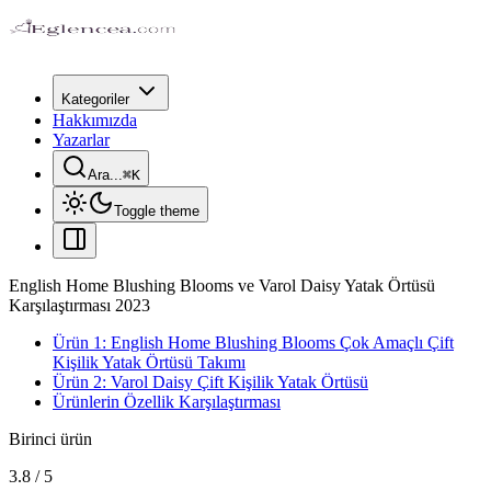
Kategoriler
Hakkımızda
Yazarlar
Ara...
⌘
K
Toggle theme
English Home Blushing Blooms ve Varol Daisy Yatak Örtüsü
Karşılaştırması 2023
Ürün 1: English Home Blushing Blooms Çok Amaçlı Çift
Kişilik Yatak Örtüsü Takımı
Ürün 2: Varol Daisy Çift Kişilik Yatak Örtüsü
Ürünlerin Özellik Karşılaştırması
Birinci ürün
3.8
/
5