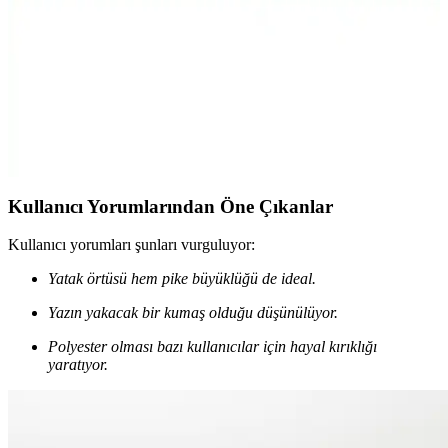
özellikleriyle en uygun seçimi yapmanıza yardımcı olur.
Sens Moi Baza Fırfırı Gri Tek Kişilik Yatak Örtüsü
Konfor ve Şıklık Sunar
Sens Moi'nin %100 pamuk, dayanıklı ve şık gri tek kişilik yatak
örtüsü, kolay bakım ve uzun ömür sağlar, odanıza modernlik
katarken konfor sunar.
Kullanıcı Yorumlarından Öne Çıkanlar
Kullanıcı yorumları şunları vurguluyor:
Yatak örtüsü hem pike büyüklüğü de ideal.
Yazın yakacak bir kumaş olduğu düşünülüyor.
Polyester olması bazı kullanıcılar için hayal kırıklığı
yaratıyor.