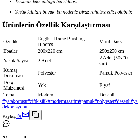
Tersinde leke olduğu belirtilmiş.
Yastık kılıfları büyük, bu nedenle biraz rahatsız edici olabilir.
Ürünlerin Özellik Karşılaştırması
English Home Blushing
Özellik
Varol Daisy
Blooms
Ebatlar
200x220 cm
250x250 cm
2 Adet (50x70
Yastık Sayısı
2 Adet
cm)
Kumaş
Polyester
Pamuk Polyester
Dokuması
Dolgu
Yok
Elyaf
Malzemesi
Tema
Modern
Desenli
#
yatakortusu
#
ciftkisilik
#
moderntasarim
#
pamuk
#
polyester
#
desenli
#
ya
dekorasyonu
Paylaş:
f
𝕏