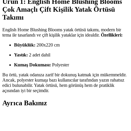
Ürün 1: English Home Blushing Blooms
Çok Amaçlı Çift Kişilik Yatak Örtüsü
Takımı
English Home Blushing Blooms yatak örtüsü takımı, modern bir
tema ile tasarlandı ve çift kişilik yataklar için idealdir.
Özellikleri:
Büyüklük:
200x220 cm
Yastık:
2 adet dahil
Kumaş Dokuması:
Polyester
Bu örtü, yatak odanıza zarif bir dokunuş katmak için mükemmeldir.
Ancak, polyester kumaşı bazı kullanıcılar tarafından yazın rahatsız
edici bulunabilir. Yatak örtüsü, hem görünüş hem de pratiklik
açısından iyi bir seçimdir.
Ayrıca Bakınız
Madame Coco Emile Wellsoft Çift Kişilik Battaniye
Modern ve Şık Tasarım Özellikleriyle