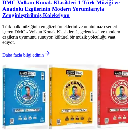
DMC Volkan Konak Klasikleri 1 Türk Müziği ve
Anadolu Ezgilerinin Modern Yorumlarıyla
Zenginleştirilmiş Koleksiyon
Türk halk müziğinin en güzel örneklerini ve unutulmaz eserleri
içeren DMC - Volkan Konak Klasikleri 1, geleneksel ve modern
ezgilerin uyumunu sunuyor, kültürel bir müzik yolculuğu vaat
ediyor.
Daha fazla bilgi edinin