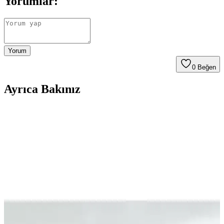
Yorumlar:
Yorum
0
Beğen
Ayrıca Bakınız
Madame Coco Emile Wellsoft Çift Kişilik Battaniye
Modern ve Şık Tasarım Özellikleriyle
Madame Coco'nun Emile modeli, açık mürdüm renk ve modern
tasarımıyla, yumuşak Wellsoft kumaşı sayesinde sıcak tutar, kolay
bakım sağlar ve çeşitli kullanım alanlarına uygundur.
Şanlı Tek Kişilik Penye Lastikli Çarşaf 100x200
Kakao Kahverengi: Özellikler ve Yorumlar
Şanlı markasına ait, 100×200 cm ölçülü Kakao Kahverengi penye