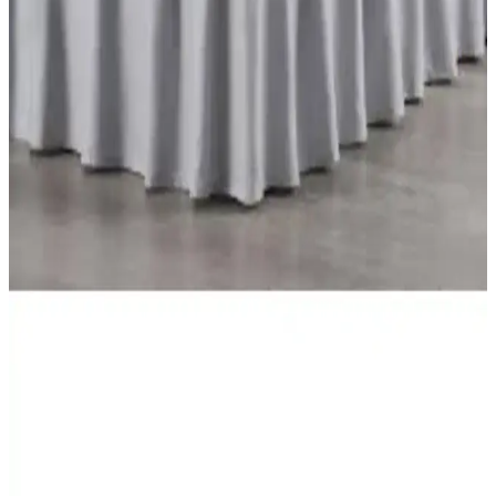
inceleyerek, kalite, kullanım ve fiyat açısından karşılaştırıyoruz.
Hangi ürün sizin ihtiyaçlarınıza uygun? Öğrenmek için tıklayın.
Ev Düzeninizi Kolaylaştıracak Hurç Modelleri:
Madame Coco ve Nacarev Karşılaştırması
Madame Coco'nun şık ve dayanıklı hurçu ile Nacarev'in geniş
hacimli pencereli modeli, farklı ihtiyaçlara uygun saklama çözümleri
sunuyor. Hangi ürün sizin için daha uygun?
Elart Petra ve Örtüm Gloria Yatak Örtüsü
Karşılaştırması: Özellikler ve Kullanıcı Yorumları
Elart Petra ve Örtüm Gloria yatak örtüleri, farklı malzeme ve
tasarımlarla günlük kullanım ve estetik sunar. Kullanıcı yorumları ve
özellikleriyle en uygun seçimi yapmanıza yardımcı olur.
Sens Moi Baza Fırfırı Gri Tek Kişilik Yatak Örtüsü
Konfor ve Şıklık Sunar
Sens Moi'nin %100 pamuk, dayanıklı ve şık gri tek kişilik yatak
örtüsü, kolay bakım ve uzun ömür sağlar, odanıza modernlik
katarken konfor sunar.