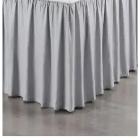
Yüksek kaliteli pamuk saten malzemeden üretilen, gri renk ve çizgili
tasarımıyla modern görünüm sunan bu çarşaf seti, rahatlık ve
dayanıklılığıyla öne çıkar. Yatak uyumu ve pratik bakımıyla ideal
seçim.
Elart Elart ve Karaca Home Lexus Çift Kişilik
Yatak Örtüsü Karşılaştırması
Elart Elart ve Karaca Home Lexus yatak örtüsü setlerini detaylı
inceleyerek, kalite, kullanım ve fiyat açısından karşılaştırıyoruz.
Hangi ürün sizin ihtiyaçlarınıza uygun? Öğrenmek için tıklayın.
Ev Düzeninizi Kolaylaştıracak Hurç Modelleri:
Madame Coco ve Nacarev Karşılaştırması
Madame Coco'nun şık ve dayanıklı hurçu ile Nacarev'in geniş
hacimli pencereli modeli, farklı ihtiyaçlara uygun saklama çözümleri
sunuyor. Hangi ürün sizin için daha uygun?
Elart Petra ve Örtüm Gloria Yatak Örtüsü
Karşılaştırması: Özellikler ve Kullanıcı Yorumları
Elart Petra ve Örtüm Gloria yatak örtüleri, farklı malzeme ve
tasarımlarla günlük kullanım ve estetik sunar. Kullanıcı yorumları ve