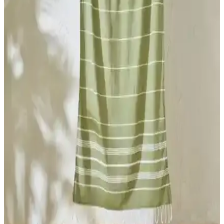
Çocuk Plaj Havlusu Karşılaştırması
İki farklı plaj ve çocuk havlusu ürününün malzeme, boyut, kuruma
hızı ve taşınabilirlik gibi özellikleri detaylı karşılaştırması.
Ephemeris Ponpon Peştamal ve Rozet Tekstil
Hürrem Antrasit Püsküllü Bornoz Karşılaştırması
İki farklı bornoz modeli, yüksek su emiciliği ve şık tasarımlarıyla
öne çıkıyor. Kullanıcı yorumları ve özellikleriyle karşılaştırarak
ihtiyaçlarınıza en uygun bornozu seçebilirsiniz.
Peştamal ve Plaj Havlusu Karşılaştırması: Bella
Maison ve Madame Coco Ürünleri Analizi
Bu makalede, Bella Maison %100 Pamuk Alora peştamal ve
Madame Coco Arlette plaj havlusunun özellikleri, kullanıcı
yorumları ve avantajları detaylı incelenerek karşılaştırıldı.
Ephemeris Ponpon Peştamal ve Esmen Bornoz
Karşılaştırması: Özellikler ve Kullanıcı Yorumları
İki yüksek kaliteli bornoz modeli olan Ephemeris Ponpon ve