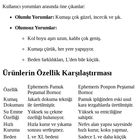
Kullanıcı yorumları arasında öne çıkanlar:
Olumlu Yorumlar:
Kumaşı çok güzel, incecik ve şık.
Olumsuz Yorumlar:
Kol boyu aşırı uzun, kalıbı çok geniş.
Kumaşı çürük, her yere yapışıyor.
Beden farklılıkları, L'den bile küçük.
Ürünlerin Özellik Karşılaştırması
Ephemeris Pamuk
Ephemeris Ponpon Peştamal
Özellik
Peştamal Bornoz
Bornoz
Kumaş
Jakarlı dokuma tekniği
Pamuk ipliğinden eski usul
Dokuması
ile üretilmiştir.
kara tezgahlarda üretilmiştir.
Su Emme
Yüksek su çekme
Yüksek su emiciliğine
Özelliği
özelliği bulunuyor.
sahiptir.
Hızlı
Hızla kurur ve yıkama
Nefes alan yapısı sayesinde
Kuruma
sonrası sertleşmez.
hızlı kurur, koku yapmaz.
Beden
L ve XL bedeni
Sadece L ve daha küçük