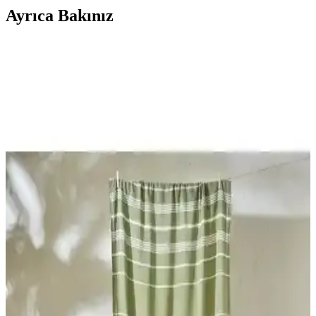
Ayrıca Bakınız
Bella Maison ve Madame Coco Peştamal
Karşılaştırması: Özellikler ve Kullanım Alanları
İki popüler peştamal ürününü detaylı karşılaştırıyoruz. Pamuk, ölçü,
renk ve kullanım alanları gibi özellikleriyle, ihtiyaçlarınıza en uygun
seçimi yapmanıza yardımcı oluyoruz.
Peştamal ve Havlu Seçiminde Dikkat Edilmesi
Gerekenler: Özellikler ve Kullanım Alanları
İki farklı peştamal ve havlu ürününü detaylı karşılaştırıyoruz.
Kullanım alanları, malzeme özellikleri ve kullanıcı yorumlarıyla en
uygun seçimi yapmanıza yardımcı oluyoruz.
Bella Maison ve Green Petition Havlu ve Peştamal
Karşılaştırması: Özellikler ve Kullanıcı Yorumları
Bu makalede, Bella Maison %100 pamuk peştamal ile Green
Petition çevre dostu çocuk havlusunun özellikleri, kullanıcı