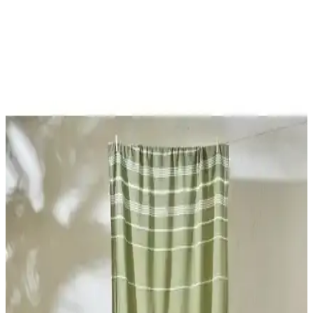
Bella Maison ve Madame Coco Peştamal
Karşılaştırması: Özellikler ve Kullanım Alanları
İki popüler peştamal ürününü detaylı karşılaştırıyoruz. Pamuk, ölçü,
renk ve kullanım alanları gibi özellikleriyle, ihtiyaçlarınıza en uygun
seçimi yapmanıza yardımcı oluyoruz.
Peştamal ve Havlu Seçiminde Dikkat Edilmesi
Gerekenler: Özellikler ve Kullanım Alanları
İki farklı peştamal ve havlu ürününü detaylı karşılaştırıyoruz.
Kullanım alanları, malzeme özellikleri ve kullanıcı yorumlarıyla en
uygun seçimi yapmanıza yardımcı oluyoruz.
Bella Maison ve Green Petition Havlu ve Peştamal
Karşılaştırması: Özellikler ve Kullanıcı Yorumları
Bu makalede, Bella Maison %100 pamuk peştamal ile Green
Petition çevre dostu çocuk havlusunun özellikleri, kullanıcı
yorumları ve kullanım alanları detaylı şekilde inceleniyor.
Bella Maison Lua Çizgili Peştamal ve Green Petition