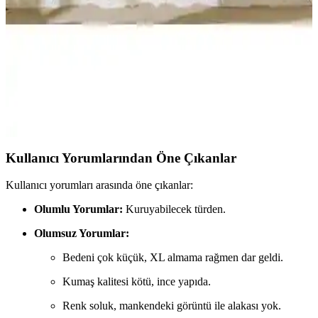
Esmen'in özellikleri, kullanıcı yorumları ve avantajları detaylı
şekilde karşılaştırıldı. Doğru tercihi yapmanız için rehberlik sağlar.
Alora Peştamal ve Mare Tangerine Çevre Dostu
Peştamal Karşılaştırması
İki çevre dostu peştamal, yüksek emicilik ve hafiflik özellikleriyle
plaj ve sauna gibi alanlarda tercih ediliyor. Renk ve tasarım
seçenekleriyle kullanıcıların beğenisini kazanıyor.
Kullanıcı Yorumlarından Öne Çıkanlar
Kullanıcı yorumları arasında öne çıkanlar:
Olumlu Yorumlar:
Kuruyabilecek türden.
Olumsuz Yorumlar:
Bedeni çok küçük, XL almama rağmen dar geldi.
Kumaş kalitesi kötü, ince yapıda.
Renk soluk, mankendeki görüntü ile alakası yok.