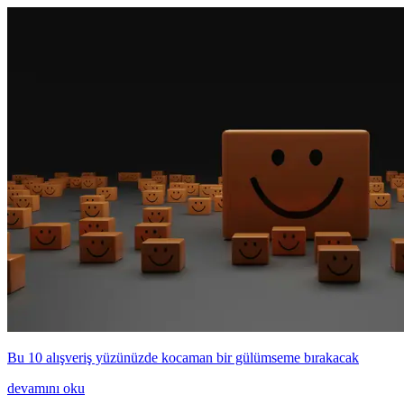
Bu 10 alışveriş yüzünüzde kocaman bir gülümseme bırakacak
devamını oku