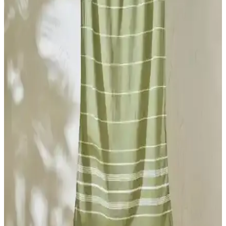
yorumları ve kullanım alanları detaylı şekilde inceleniyor.
Bella Maison Lua Çizgili Peştamal ve Green Petition
Çocuk Plaj Havlusu Karşılaştırması
İki farklı plaj ve çocuk havlusu ürününün malzeme, boyut, kuruma
hızı ve taşınabilirlik gibi özellikleri detaylı karşılaştırması.
Ephemeris Ponpon Peştamal ve Rozet Tekstil
Hürrem Antrasit Püsküllü Bornoz Karşılaştırması
İki farklı bornoz modeli, yüksek su emiciliği ve şık tasarımlarıyla
öne çıkıyor. Kullanıcı yorumları ve özellikleriyle karşılaştırarak
ihtiyaçlarınıza en uygun bornozu seçebilirsiniz.
Peştamal ve Plaj Havlusu Karşılaştırması: Bella
Maison ve Madame Coco Ürünleri Analizi
Bu makalede, Bella Maison %100 Pamuk Alora peştamal ve
Madame Coco Arlette plaj havlusunun özellikleri, kullanıcı
yorumları ve avantajları detaylı incelenerek karşılaştırıldı.
Ephemeris Ponpon Peştamal ve Esmen Bornoz