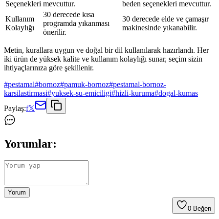
Seçenekleri
mevcuttur.
beden seçenekleri mevcuttur.
30 derecede kısa
Kullanım
30 derecede elde ve çamaşır
programda yıkanması
Kolaylığı
makinesinde yıkanabilir.
önerilir.
Metin, kurallara uygun ve doğal bir dil kullanılarak hazırlandı. Her
iki ürün de yüksek kalite ve kullanım kolaylığı sunar, seçim sizin
ihtiyaçlarınıza göre şekillenir.
#
pestamal
#
bornoz
#
pamuk-bornoz
#
pestamal-bornoz-
karsilastirmasi
#
yuksek-su-emiciligi
#
hizli-kuruma
#
dogal-kumas
Paylaş:
f
𝕏
Yorumlar:
Yorum
0
Beğen