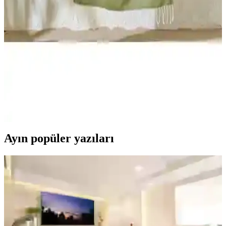
Karşılaştırması: Özellikler ve Kullanıcı Yorumları
İki yüksek kaliteli bornoz modeli olan Ephemeris Ponpon ve
Esmen'in özellikleri, kullanıcı yorumları ve avantajları detaylı
şekilde karşılaştırıldı. Doğru tercihi yapmanız için rehberlik sağlar.
Alora Peştamal ve Mare Tangerine Çevre Dostu
Peştamal Karşılaştırması
İki çevre dostu peştamal, yüksek emicilik ve hafiflik özellikleriyle
plaj ve sauna gibi alanlarda tercih ediliyor. Renk ve tasarım
seçenekleriyle kullanıcıların beğenisini kazanıyor.
Ayın popüler yazıları