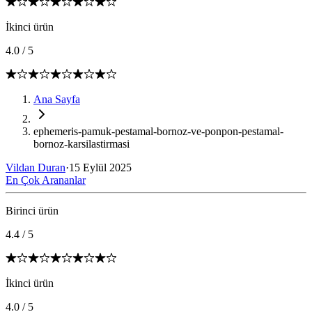
İkinci ürün
4.0
/
5
Ana Sayfa
ephemeris-pamuk-pestamal-bornoz-ve-ponpon-pestamal-
bornoz-karsilastirmasi
Vildan Duran
·
15 Eylül 2025
En Çok Arananlar
Birinci ürün
4.4
/
5
İkinci ürün
4.0
/
5