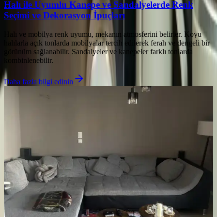
Halı ile Uyumlu Kanepe ve Sandalyelerde Renk
Seçimi ve Dekorasyon İpuçları
Halı ve mobilya renk uyumu, mekanın atmosferini belirler. Koyu
halılarla açık tonlarda mobilyalar tercih edilerek ferah ve dengeli bir
görünüm sağlanabilir. Sandalyeler ve kanepeler farklı tonlarda
kombinlenebilir.
Daha fazla bilgi edinin