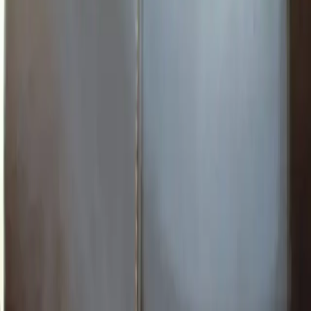
Kullanım Alanları ve Avantajlar
Günlük ofis kullanımı, kamp ve seyahatler için ideal olan bu termos
seti, hafifliği ve taşınabilirliği sayesinde kullanıcılar tarafından
sıklıkla tercih edilir. Sıcak veya soğuk içecekleri uzun süre muhafaza
ederek içeceklerin tazeliğini ve istenilen sıcaklık seviyesini koruma
avantajı sağlar.
Seyahatlerde ve Dış Mekan Kullanımında
Güçlü yapısı ve sızdırmaz kapağı ile taşıma sırasında herhangi bir
sızıntı veya dökülme riski minimal seviyededir. Bu özelliği
sayesinde araç içinde veya çantada güvenle taşınabilir.
Müşteri Yorumları ve Değerlendirmeler
Kullanıcılar, ürünün sıcak tutma kapasitesinden oldukça memnun
kalmıştır. Uzun yolculuklarda veya gün boyunca içeceğin ılık
kalması, satın alma kararını olumlu yönde etkiler. Ayrıca şık
görünüm ve sağlam yapısı, kullanıcıların beğenisini kazanmıştır.
Ancak bazı olumsuz geri bildirimlerde kapakların bazen sızdırma
yapması ve ürünün hafif olması nedeniyle bazen hafifçe devrilmesi
gibi durumlar dile getirilmiştir. Bu noktada kullanım sırasında
dikkatli olunması önerilir.
Sonuç ve Değerlendirme