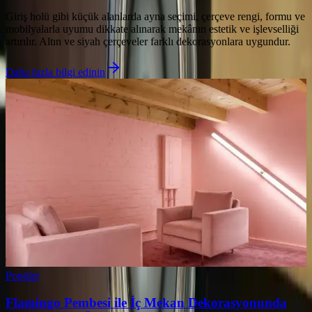
Giriş holü gibi küçük alanlarda ayna seçimi, çerçeve rengi, formu ve
mobilyalarla uyumu dikkate alınarak mekânın estetik ve işlevselliği
artırılır. Altın ve siyah çerçeveler farklı dekorasyonlara uygundur.
Daha fazla bilgi edinin
Popüler
Flamingo Pembesi ile İç Mekan Dekorasyonunda