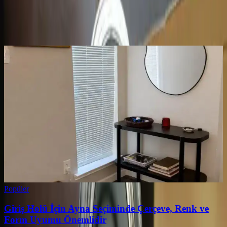
0
Beğen
Ayın popüler yazıları
Popüler
Giriş Holü İçin Ayna Seçiminde Çerçeve, Renk ve
Form Uyumu Önemlidir