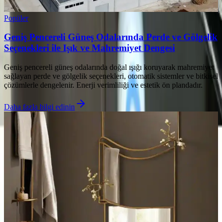
Popüler
Geniş Pencereli Güneş Odalarında Perde ve Gölgelik
Seçenekleri ile Işık ve Mahremiyet Dengesi
Geniş pencereli güneş odalarında doğal ışığı koruyarak mahremiyet
sağlayan perde ve gölgelik seçenekleri, otomatik sistemler ve bitkisel
çözümlerle dengelenir. Enerji verimliliği ve estetik ön plandadır.
Daha fazla bilgi edinin