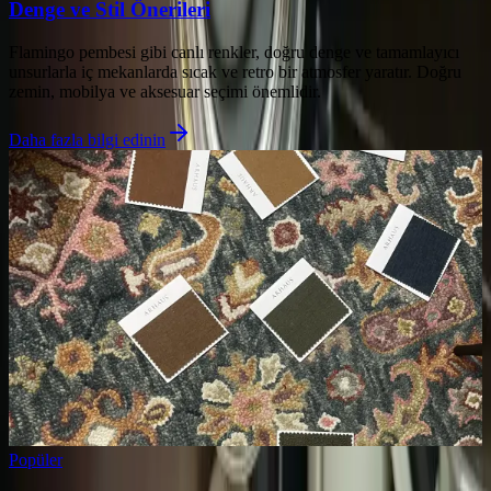
Denge ve Stil Önerileri
Flamingo pembesi gibi canlı renkler, doğru denge ve tamamlayıcı
unsurlarla iç mekanlarda sıcak ve retro bir atmosfer yaratır. Doğru
zemin, mobilya ve aksesuar seçimi önemlidir.
Daha fazla bilgi edinin
Popüler