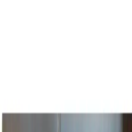
içecekleri muhafaza edebilir. Bu süre kullanıcıların uzun
yolculuklarda veya gün boyunca sıcaklığını koruması gereken
içecekleri rahatlıkla taşımasını sağlar. 500 ml kapasitesiyle kahve,
çay veya soğuk içecekler gibi çeşitli içecekleri rahatlıkla
doldurabilirsiniz.
Kullanım ve Bakım
Kullanım Talimatları
Ürünün güvenli ve etkili kullanımı için sıcak su doldurulduktan
sonra kapağın hemen kapatılmaması yaklaşık bir dakika beklenmesi
önerilir. Bu, içerdeki basıncı dengeler ve sızıntı veya patlama riskini
azaltır. Ayrıca sıcak sıvılarla kullanımda kapaklar yavaşça açılmalı
ve herhangi bir gaz birikimini serbest bırakmak için dikkatli
olunmalıdır.
Temizlik ve Bakım
Elde yıkama, ürünün uzun ömürlü kullanımını sağlar. Bulaşık
makinesinde yıkamaktan kaçınılmalıdır çünkü yüksek sıcaklık ve
sert temizlik maddeleri gövdeye zarar verebilir. Ayrıca ürünün iç
kısmında herhangi bir koku veya kalıntı oluşmaması için düzenli
olarak temizlenmesi önemlidir.