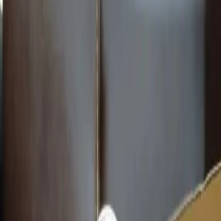
Eureka Asteria Starpaslanmaz Çelik 3 Bardaklı Vakumlu Termos
Seti, dayanıklılığı, şık tasarımı ve etkili ısı koruma özelliğiyle öne
çıkan bir üründür. Günlük yaşamın yanı sıra, seyahat ve kamp gibi
dış mekan aktiviteleri için de mükemmel bir tercihtir. Uzun süre
sıcak ve soğuk tutabilme kapasitesi, kullanıcıların beklentilerini
karşılar ve pratik kullanımıyla öne çıkar. Bu termos seti, hem estetik
hem de fonksiyonellik açısından kullanıcıların ihtiyaçlarını eksiksiz
şekilde karşılamayı amaçlamaktadır.
Ev dekorasyonunda karar vermeden önce
karşılaştırma özeti
sana
fikir verebilir.
Paylaş:
f
𝕏
Yorumlar:
Yorum