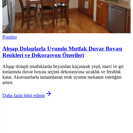
Popüler
Ahşap Dolaplarla Uyumlu Mutfak Duvar Boyası
Renkleri ve Dekorasyon Önerileri
Ahşap dolaplı mutfaklarda beyazdan kaçınarak yeşil, mavi ve gri
tonlarında duvar boyası seçimi dekorasyona sıcaklık ve ferahlık
katar. Aksesuarlarla tamamlanan renk uyumu mekanın estetiğini
artırır.
Daha fazla bilgi edinin
©
Eglencea
2026
Site bölümleri
Ana Sayfa