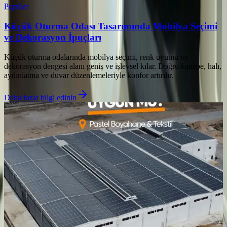
Popüler
Küçük Oturma Odası Tasarımında Mobilya Seçimi
ve Dekorasyon İpuçları
Küçük oturma odalarında mobilya seçimi, renk uyumu ve
dekorasyon dengesi alanı geniş ve işlevsel kılar. Doğru kanepe, halı,
aydınlatma ve duvar düzenlemeleriyle konfor artırılır.
Daha fazla bilgi edinin