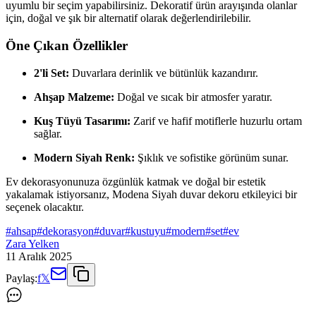
uyumlu bir seçim yapabilirsiniz. Dekoratif ürün arayışında olanlar
için, doğal ve şık bir alternatif olarak değerlendirilebilir.
Öne Çıkan Özellikler
2'li Set:
Duvarlara derinlik ve bütünlük kazandırır.
Ahşap Malzeme:
Doğal ve sıcak bir atmosfer yaratır.
Kuş Tüyü Tasarımı:
Zarif ve hafif motiflerle huzurlu ortam
sağlar.
Modern Siyah Renk:
Şıklık ve sofistike görünüm sunar.
Ev dekorasyonunuza özgünlük katmak ve doğal bir estetik
yakalamak istiyorsanız, Modena Siyah duvar dekoru etkileyici bir
seçenek olacaktır.
#
ahsap
#
dekorasyon
#
duvar
#
kustuyu
#
modern
#
set
#
ev
Zara Yelken
11 Aralık 2025
Paylaş:
f
𝕏