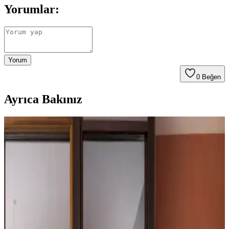
Yorumlar:
Yorum
0
Beğen
Ayrıca Bakınız
Ev Dekorasyonunda Mat ve Parlak Seramik
Karoların Tercih Edilme Nedenleri ve Avantajları
Mat seramik karolar, sıcaklık, güvenlik ve temizlik kolaylığı
sunarken parlak karolar kayganlık ve bakım zorlukları nedeniyle
daha az tercih edilir. Çocuklu ve evcil hayvanlı aileler için mat
karolar uygun bir seçimdir.
Zeytin Yeşili ve Mavi-Yeşil Tonlarının Ahşap Zemin
ve Beyaz Duvarlarla Uyumu ve Etkileri