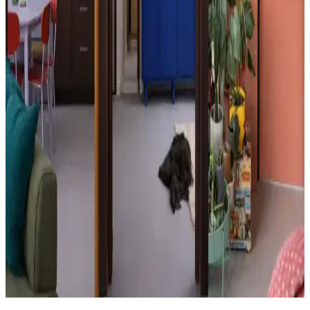
Bitmemiş Ahşap Sandalyelerde Doğru Renk Seçimi
ve Yüzey Koruma Yöntemleri
Bitmemiş ahşap sandalyelerde boya yerine leke veya cila kullanımı,
doğal dokuyu koruyarak dayanıklılığı artırır. Renk seçimi
dekorasyonla uyumlu olmalı, şeffaf cila doğal görünümü ve UV
korumasını sağlar.
Dış Mekan Ahşap Direkler İçin Uygun Leke Rengi
Seçimi ve Yüzey Hazırlığı
Dış mekan ahşap direklerde yüzey temizliği ve zımparalama sonrası,
çevre renkleriyle uyumlu koyu kömür grisi, soluk gri veya
kahverengi tonlarında leke seçimi estetik ve koruma sağlar.
Mobilya Dolapları İçin King Blue, Petrol ve Bordo
Renk Seçeneklerinin İncelenmesi
Mobilya dolaplarının renk seçimi, malzeme ve boya türüne bağlı
olarak değişir. King blue, petrol ve bordo renkleri farklı atmosferler
yaratır. Doğru uygulama ve ışık koşulları karar sürecinde önemlidir.