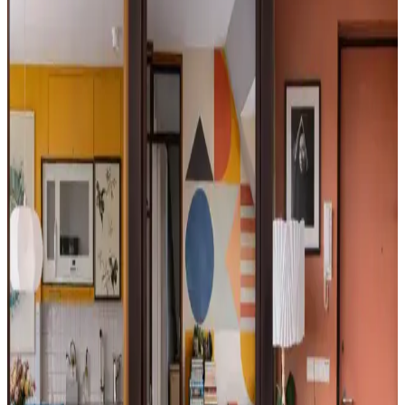
Zeytin yeşili ve mavi-yeşil tonları, ahşap zemin ve beyaz duvarlarla
birleşerek mekâna sıcaklık, doğallık ve farklı atmosferler kazandırır.
Renk seçimi kullanım amacına göre değişir.
Buff Monster'ın Diecut Ahşap Baskıları ve Sokak
Sanatı Eserlerinin Koleksiyon Değeri
Buff Monster'ın diecut ahşap baskıları ve akrilik tuval eserleri,
özgün tasarımları ve sınırlı sayıda olmaları nedeniyle
koleksiyoncular tarafından yakından takip ediliyor. Orijinallik ve
malzeme detayları alımda önemli rol oynuyor.
Mobilya Rengi Seçiminde Zeminle Uyumun Önemi
ve Mekân Estetiği Üzerindeki Etkileri
Mobilya renginin zeminle uyumu, mekânın estetik bütünlüğünü
belirler. Koyu kahverengi ve doğal ahşap tonları uyum sağlarken, gri
ve beyaz renkler dikkatli kullanılmalıdır. Tam takım mobilyadan
kaçınılmalı, alan halısı uyumu destekler.
Mutfak Barında Vinil Kağıt Seçimi ve Renk
Tasarımında Denge Sağlama Yöntemleri