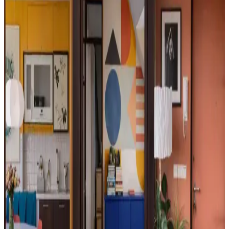
Buff Monster'ın Diecut Ahşap Baskıları ve Sokak
Sanatı Eserlerinin Koleksiyon Değeri
Buff Monster'ın diecut ahşap baskıları ve akrilik tuval eserleri,
özgün tasarımları ve sınırlı sayıda olmaları nedeniyle
koleksiyoncular tarafından yakından takip ediliyor. Orijinallik ve
malzeme detayları alımda önemli rol oynuyor.
Mobilya Rengi Seçiminde Zeminle Uyumun Önemi
ve Mekân Estetiği Üzerindeki Etkileri
Mobilya renginin zeminle uyumu, mekânın estetik bütünlüğünü
belirler. Koyu kahverengi ve doğal ahşap tonları uyum sağlarken, gri
ve beyaz renkler dikkatli kullanılmalıdır. Tam takım mobilyadan
kaçınılmalı, alan halısı uyumu destekler.
Mutfak Barında Vinil Kağıt Seçimi ve Renk
Tasarımında Denge Sağlama Yöntemleri
Mutfak barında vinil kağıt seçimi sonrası renk ve desen uyumu,
mekanın genel atmosferini etkiler. Açık renkler ve sade desenler,
koyu zeminlerle dengeli bir görünüm sağlar ve görsel konforu artırır.