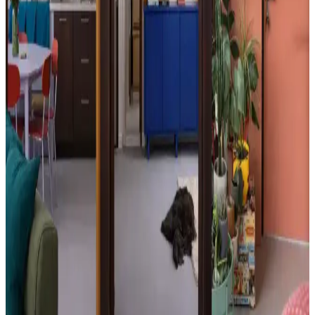
Mutfak barında vinil kağıt seçimi sonrası renk ve desen uyumu,
mekanın genel atmosferini etkiler. Açık renkler ve sade desenler,
koyu zeminlerle dengeli bir görünüm sağlar ve görsel konforu artırır.
Bitmemiş Ahşap Sandalyelerde Doğru Renk Seçimi
ve Yüzey Koruma Yöntemleri
Bitmemiş ahşap sandalyelerde boya yerine leke veya cila kullanımı,
doğal dokuyu koruyarak dayanıklılığı artırır. Renk seçimi
dekorasyonla uyumlu olmalı, şeffaf cila doğal görünümü ve UV
korumasını sağlar.
Dış Mekan Ahşap Direkler İçin Uygun Leke Rengi
Seçimi ve Yüzey Hazırlığı
Dış mekan ahşap direklerde yüzey temizliği ve zımparalama sonrası,
çevre renkleriyle uyumlu koyu kömür grisi, soluk gri veya
kahverengi tonlarında leke seçimi estetik ve koruma sağlar.
Mobilya Dolapları İçin King Blue, Petrol ve Bordo
Renk Seçeneklerinin İncelenmesi
Mobilya dolaplarının renk seçimi, malzeme ve boya türüne bağlı