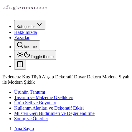
Kategoriler
Hakkımızda
Yazarlar
Ara...
⌘
K
Toggle theme
Evdeucuz Kuş Tüyü Ahşap Dekoratif Duvar Dekoru Modena Siyah
ile Modern Şıklık
Ürünün Tanıtımı
Tasarım ve Malzeme Özellikleri
Ürün Seti ve Boyutları
Kullanım Alanları ve Dekoratif Etkisi
Müşteri Geri Bildirimleri ve Değerlendirme
Sonuç ve Öneriler
Ana Sayfa