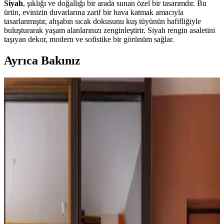
Siyah
, şıklığı ve doğallığı bir arada sunan özel bir tasarımdır. Bu
ürün, evinizin duvarlarına zarif bir hava katmak amacıyla
tasarlanmıştır, ahşabın sıcak dokusunu kuş tüyünün hafifliğiyle
buluşturarak yaşam alanlarınızı zenginleştirir. Siyah rengin asaletini
taşıyan dekor, modern ve sofistike bir görünüm sağlar.
Ayrıca Bakınız
Ev Dekorasyonunda Mat ve Parlak Seramik
Karoların Tercih Edilme Nedenleri ve Avantajları
Mat seramik karolar, sıcaklık, güvenlik ve temizlik kolaylığı
sunarken parlak karolar kayganlık ve bakım zorlukları nedeniyle
daha az tercih edilir. Çocuklu ve evcil hayvanlı aileler için mat
karolar uygun bir seçimdir.
Zeytin Yeşili ve Mavi-Yeşil Tonlarının Ahşap Zemin
ve Beyaz Duvarlarla Uyumu ve Etkileri
Zeytin yeşili ve mavi-yeşil tonları, ahşap zemin ve beyaz duvarlarla
birleşerek mekâna sıcaklık, doğallık ve farklı atmosferler kazandırır.
Renk seçimi kullanım amacına göre değişir.