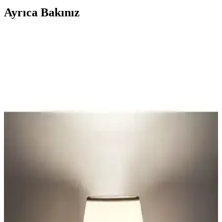
Ayrıca Bakınız
Gotik Abajur Şapkası Tasarımında Yenileme ve
Onarım Teknikleriyle Estetik İyileştirme
Gotik abajur şapkası tasarımında kaliteli boya seçimi, planlama ve
dekoratif aksesuar kullanımıyla estetik ve çevre dostu yenileme
yöntemleri anlatılmaktadır.
Yüksek Tavanlı Kiralık Evlerde Ağır ve Geniş
Vintage Abajur Montaj Yöntemleri
Yüksek tavanlı kiralık evlerde ağır ve geniş vintage abajurların
güvenli montajı için zemin lambası ayakları, duvar askıları ve
sağlam mobilya tabanları gibi alternatif yöntemler inceleniyor.
Vivido Abajur Modelleri Karşılaştırması: Beyaz
Krom ve Kumbeji Yatak Odası Abajurları
Vivido'nun Beyaz Krom Safir ve Kumbeji modelleri modern
tasarımıyla ev dekorasyonuna şıklık katıyor. Her iki abajur da farklı