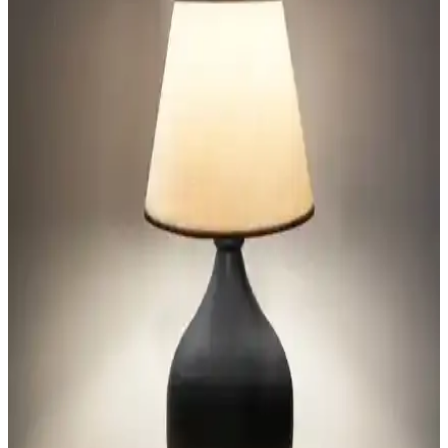
Vivido'nun Beyaz Krom Safir ve Kumbeji modelleri modern
tasarımıyla ev dekorasyonuna şıklık katıyor. Her iki abajur da farklı
özellikleriyle yaşam alanlarınızı aydınlatıyor ve tarzınızı yansıtıyor.
Yatak Odasında Abajur Seçimi ve Yerleşiminde
Denge ve Estetik Unsurların Önemi
Yatak odasında abajur seçimi ve yerleşimi, boyut, renk uyumu ve
ışık sıcaklığı gibi detaylarla odanın estetiği ve fonksiyonelliği
açısından önem taşır. Alternatif aydınlatma çözümleri de
değerlendirilebilir.
Qdec Modern Dizayn Abajurlar Karşılaştırması:
Estetik ve Fonksiyonellik Analizi
İki farklı modern tasarımlı Qdec abajur modelinin malzeme, boyut
ve tasarım özellikleri detaylı şekilde karşılaştırılıyor, kullanım
alanları ve kullanıcı yorumlarıyla ürünlerin avantajları ve farkları
ortaya konuyor.
Yatak Odası Abajurları Karşılaştırması: Homing
Kumaş Başlık ve Vivido Modern Model