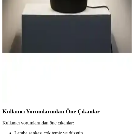
İki yatak odası abajuru karşılaştırması, malzeme, boyut ve kullanıcı
geri bildirimleriyle detaylandırıldı. Homing ve Vivido modellerinin
özellikleri ve kullanım avantajları ortaya kondu.
Deep Concept Creamaura ve Madame Coco Claire
Abajurlarının Detaylı Karşılaştırması
İki farklı abajur modeli olan Deep Concept Creamaura ve Madame
Coco Claire'ın tasarım, malzeme, kullanım ve kullanıcı yorumlarıyla
detaylı karşılaştırmasını öğrenin.
Homing Milano Metal Abajur ve Vivido Sarmaşık
Modern Yatak Odası Abajur Karşılaştırması
Homing Milano ve Vivido abajurlarını detaylı karşılaştırıyoruz.
Boyutlar, malzeme, kullanım alanları ve kullanıcı yorumlarıyla en
uygun seçimi yapmanıza yardımcı oluyoruz.
Kullanıcı Yorumlarından Öne Çıkanlar
Kullanıcı yorumlarından öne çıkanlar:
Lamba şapkası çok temiz ve düzgün.