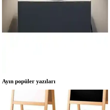
özellikleri ve kullanım avantajları ortaya kondu.
Deep Concept Creamaura ve Madame Coco Claire
Abajurlarının Detaylı Karşılaştırması
İki farklı abajur modeli olan Deep Concept Creamaura ve Madame
Coco Claire'ın tasarım, malzeme, kullanım ve kullanıcı yorumlarıyla
detaylı karşılaştırmasını öğrenin.
Homing Milano Metal Abajur ve Vivido Sarmaşık
Modern Yatak Odası Abajur Karşılaştırması
Homing Milano ve Vivido abajurlarını detaylı karşılaştırıyoruz.
Boyutlar, malzeme, kullanım alanları ve kullanıcı yorumlarıyla en
uygun seçimi yapmanıza yardımcı oluyoruz.
Ayın popüler yazıları