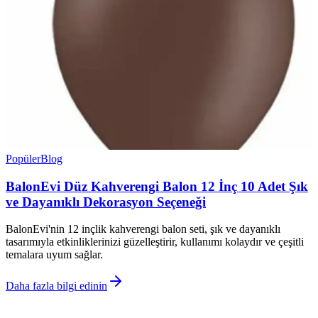
Popüler
Blog
BalonEvi Düz Kahverengi Balon 12 İnç 10 Adet Şık
ve Dayanıklı Dekorasyon Seçeneği
BalonEvi'nin 12 inçlik kahverengi balon seti, şık ve dayanıklı
tasarımıyla etkinliklerinizi güzelleştirir, kullanımı kolaydır ve çeşitli
temalara uyum sağlar.
Daha fazla bilgi edinin