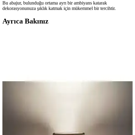
Bu abajur, bulunduğu ortama ayrı bir ambiyans katarak
dekorasyonunuza şıklık katmak için mükemmel bir tercihtir.
Ayrıca Bakınız
Gotik Abajur Şapkası Tasarımında Yenileme ve
Onarım Teknikleriyle Estetik İyileştirme
Gotik abajur şapkası tasarımında kaliteli boya seçimi, planlama ve
dekoratif aksesuar kullanımıyla estetik ve çevre dostu yenileme
yöntemleri anlatılmaktadır.
Yüksek Tavanlı Kiralık Evlerde Ağır ve Geniş
Vintage Abajur Montaj Yöntemleri
Yüksek tavanlı kiralık evlerde ağır ve geniş vintage abajurların
güvenli montajı için zemin lambası ayakları, duvar askıları ve
sağlam mobilya tabanları gibi alternatif yöntemler inceleniyor.
Vivido Abajur Modelleri Karşılaştırması: Beyaz
Krom ve Kumbeji Yatak Odası Abajurları