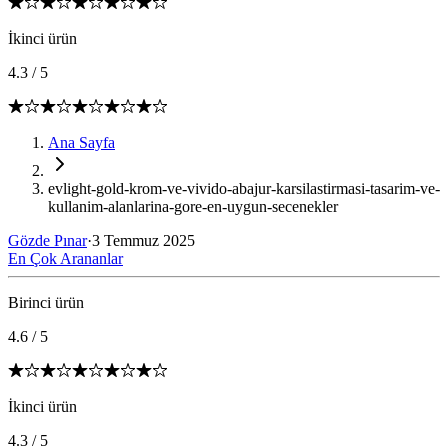
İkinci ürün
4.3
/
5
Ana Sayfa
evlight-gold-krom-ve-vivido-abajur-karsilastirmasi-tasarim-ve-
kullanim-alanlarina-gore-en-uygun-secenekler
Gözde Pınar
·
3 Temmuz 2025
En Çok Arananlar
Birinci ürün
4.6
/
5
İkinci ürün
4.3
/
5