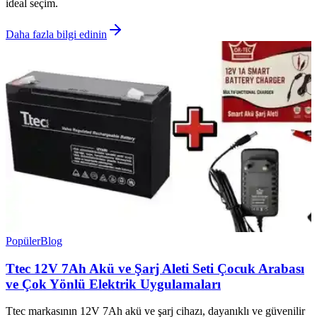
ideal seçim.
Daha fazla bilgi edinin
Popüler
Blog
Ttec 12V 7Ah Akü ve Şarj Aleti Seti Çocuk Arabası
ve Çok Yönlü Elektrik Uygulamaları
Ttec markasının 12V 7Ah akü ve şarj cihazı, dayanıklı ve güvenilir