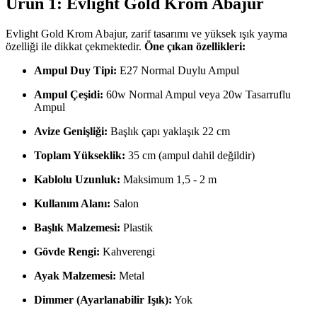
Ürün 1: Evlight Gold Krom Abajur
Evlight Gold Krom Abajur, zarif tasarımı ve yüksek ışık yayma
özelliği ile dikkat çekmektedir.
Öne çıkan özellikleri:
Ampul Duy Tipi:
E27 Normal Duylu Ampul
Ampul Çeşidi:
60w Normal Ampul veya 20w Tasarruflu
Ampul
Avize Genişliği:
Başlık çapı yaklaşık 22 cm
Toplam Yükseklik:
35 cm (ampul dahil değildir)
Kablolu Uzunluk:
Maksimum 1,5 - 2 m
Kullanım Alanı:
Salon
Başlık Malzemesi:
Plastik
Gövde Rengi:
Kahverengi
Ayak Malzemesi:
Metal
Dimmer (Ayarlanabilir Işık):
Yok