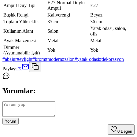
E27 Normal Duylu
Ampul Duy Tipi
E27
Ampul
Başlık Rengi
Kahverengi
Beyaz
Toplam Yükseklik
35 cm
36 cm
Yatak odası, salon,
Kullanım Alanı
Salon
ofis
Ayak Malzemesi
Metal
Metal
Dimmer
Yok
Yok
(Ayarlanabilir Işık)
#
abajur
#
evlight
#
krom
#
modern
#
salon
#
yatak-odasi
#
dekorasyon
Paylaş:
f
𝕏
Yorumlar:
Yorum
0
Beğen