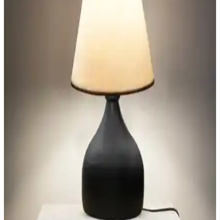
özellikleriyle yaşam alanlarınızı aydınlatıyor ve tarzınızı yansıtıyor.
Yatak Odasında Abajur Seçimi ve Yerleşiminde
Denge ve Estetik Unsurların Önemi
Yatak odasında abajur seçimi ve yerleşimi, boyut, renk uyumu ve
ışık sıcaklığı gibi detaylarla odanın estetiği ve fonksiyonelliği
açısından önem taşır. Alternatif aydınlatma çözümleri de
değerlendirilebilir.
Qdec Modern Dizayn Abajurlar Karşılaştırması:
Estetik ve Fonksiyonellik Analizi
İki farklı modern tasarımlı Qdec abajur modelinin malzeme, boyut
ve tasarım özellikleri detaylı şekilde karşılaştırılıyor, kullanım
alanları ve kullanıcı yorumlarıyla ürünlerin avantajları ve farkları
ortaya konuyor.
Yatak Odası Abajurları Karşılaştırması: Homing
Kumaş Başlık ve Vivido Modern Model
İki yatak odası abajuru karşılaştırması, malzeme, boyut ve kullanıcı
geri bildirimleriyle detaylandırıldı. Homing ve Vivido modellerinin