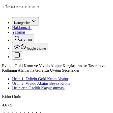
Kategoriler
Hakkımızda
Yazarlar
Ara...
⌘
K
Toggle theme
Evlight Gold Krom ve Vivido Abajur Karşılaştırması: Tasarım ve
Kullanım Alanlarına Göre En Uygun Seçenekler
Ürün 1: Evlight Gold Krom Abajur
Ürün 2: Vivido Abajur Beyaz Krom
Ürünlerin Özellik Karşılaştırması
Birinci ürün
4.6
/
5