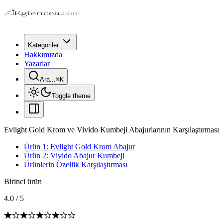
Kategoriler
Hakkımızda
Yazarlar
Ara...
⌘
K
Toggle theme
Evlight Gold Krom ve Vivido Kumbeji Abajurlarının Karşılaştırması
Ürün 1: Evlight Gold Krom Abajur
Ürün 2: Vivido Abajur Kumbeji
Ürünlerin Özellik Karşılaştırması
Birinci ürün
4.0
/
5