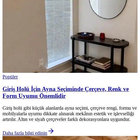
Popüler
Giriş Holü İçin Ayna Seçiminde Çerçeve, Renk ve
Form Uyumu Önemlidir
Giriş holü gibi küçük alanlarda ayna seçimi, çerçeve rengi, formu ve
mobilyalarla uyumu dikkate alınarak mekânın estetik ve işlevselliği
artırılır. Altın ve siyah çerçeveler farklı dekorasyonlara uygundur.
Daha fazla bilgi edinin