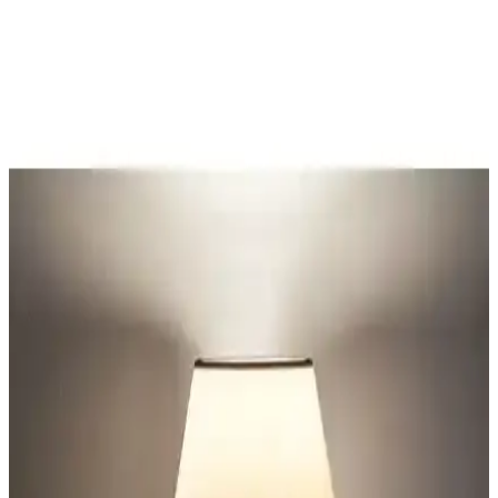
Gotik Abajur Şapkası Tasarımında Yenileme ve
Onarım Teknikleriyle Estetik İyileştirme
Gotik abajur şapkası tasarımında kaliteli boya seçimi, planlama ve
dekoratif aksesuar kullanımıyla estetik ve çevre dostu yenileme
yöntemleri anlatılmaktadır.
Yüksek Tavanlı Kiralık Evlerde Ağır ve Geniş
Vintage Abajur Montaj Yöntemleri
Yüksek tavanlı kiralık evlerde ağır ve geniş vintage abajurların
güvenli montajı için zemin lambası ayakları, duvar askıları ve
sağlam mobilya tabanları gibi alternatif yöntemler inceleniyor.
Vivido Abajur Modelleri Karşılaştırması: Beyaz
Krom ve Kumbeji Yatak Odası Abajurları
Vivido'nun Beyaz Krom Safir ve Kumbeji modelleri modern
tasarımıyla ev dekorasyonuna şıklık katıyor. Her iki abajur da farklı
özellikleriyle yaşam alanlarınızı aydınlatıyor ve tarzınızı yansıtıyor.
Yatak Odasında Abajur Seçimi ve Yerleşiminde
Denge ve Estetik Unsurların Önemi