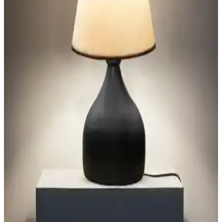
Yatak odasında abajur seçimi ve yerleşimi, boyut, renk uyumu ve
ışık sıcaklığı gibi detaylarla odanın estetiği ve fonksiyonelliği
açısından önem taşır. Alternatif aydınlatma çözümleri de
değerlendirilebilir.
Qdec Modern Dizayn Abajurlar Karşılaştırması:
Estetik ve Fonksiyonellik Analizi
İki farklı modern tasarımlı Qdec abajur modelinin malzeme, boyut
ve tasarım özellikleri detaylı şekilde karşılaştırılıyor, kullanım
alanları ve kullanıcı yorumlarıyla ürünlerin avantajları ve farkları
ortaya konuyor.
Yatak Odası Abajurları Karşılaştırması: Homing
Kumaş Başlık ve Vivido Modern Model
İki yatak odası abajuru karşılaştırması, malzeme, boyut ve kullanıcı
geri bildirimleriyle detaylandırıldı. Homing ve Vivido modellerinin
özellikleri ve kullanım avantajları ortaya kondu.
Deep Concept Creamaura ve Madame Coco Claire
Abajurlarının Detaylı Karşılaştırması