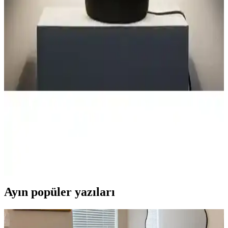
İki yatak odası abajuru karşılaştırması, malzeme, boyut ve kullanıcı
geri bildirimleriyle detaylandırıldı. Homing ve Vivido modellerinin
özellikleri ve kullanım avantajları ortaya kondu.
Deep Concept Creamaura ve Madame Coco Claire
Abajurlarının Detaylı Karşılaştırması
İki farklı abajur modeli olan Deep Concept Creamaura ve Madame
Coco Claire'ın tasarım, malzeme, kullanım ve kullanıcı yorumlarıyla
detaylı karşılaştırmasını öğrenin.
Homing Milano Metal Abajur ve Vivido Sarmaşık
Modern Yatak Odası Abajur Karşılaştırması
Homing Milano ve Vivido abajurlarını detaylı karşılaştırıyoruz.
Boyutlar, malzeme, kullanım alanları ve kullanıcı yorumlarıyla en
uygun seçimi yapmanıza yardımcı oluyoruz.
Ayın popüler yazıları