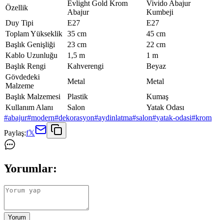
Evlight Gold Krom
Vivido Abajur
Özellik
Abajur
Kumbeji
Duy Tipi
E27
E27
Toplam Yükseklik
35 cm
45 cm
Başlık Genişliği
23 cm
22 cm
Kablo Uzunluğu
1,5 m
1 m
Başlık Rengi
Kahverengi
Beyaz
Gövdedeki
Metal
Metal
Malzeme
Başlık Malzemesi
Plastik
Kumaş
Kullanım Alanı
Salon
Yatak Odası
#
abajur
#
modern
#
dekorasyon
#
aydinlatma
#
salon
#
yatak-odasi
#
krom
Paylaş:
f
𝕏
Yorumlar:
Yorum