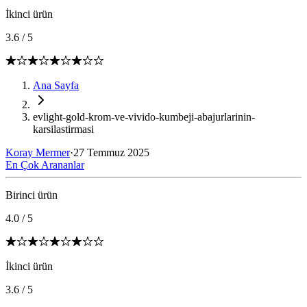
İkinci ürün
3.6
/
5
Ana Sayfa
evlight-gold-krom-ve-vivido-kumbeji-abajurlarinin-
karsilastirmasi
Koray Mermer
·
27 Temmuz 2025
En Çok Arananlar
Birinci ürün
4.0
/
5
İkinci ürün
3.6
/
5