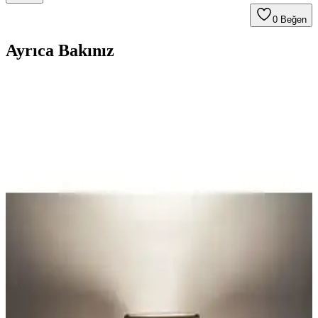
0
Beğen
Ayrıca Bakınız
Gotik Abajur Şapkası Tasarımında Yenileme ve
Onarım Teknikleriyle Estetik İyileştirme
Gotik abajur şapkası tasarımında kaliteli boya seçimi, planlama ve
dekoratif aksesuar kullanımıyla estetik ve çevre dostu yenileme
yöntemleri anlatılmaktadır.
Yüksek Tavanlı Kiralık Evlerde Ağır ve Geniş
Vintage Abajur Montaj Yöntemleri
Yüksek tavanlı kiralık evlerde ağır ve geniş vintage abajurların
güvenli montajı için zemin lambası ayakları, duvar askıları ve
sağlam mobilya tabanları gibi alternatif yöntemler inceleniyor.
Vivido Abajur Modelleri Karşılaştırması: Beyaz
Krom ve Kumbeji Yatak Odası Abajurları