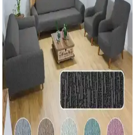
Kanepe ve sandalyelerden oluşan oturma düzenleri estetik ve sosyal
avantajlar sunarken, köşe koltuklar konfor ve samimiyet sağlar.
Tasarımda denge için renk, doku ve yerleşim önemlidir.
Kanepe Arkasına Ne Koymalı? Mekan Düzeninde
Estetik ve Fonksiyonel Çözümler
Kanepe arkasına konacak eşyalar mekanın estetiği ve işlevselliğini
etkiler. İnce konsol masalar, bitkiler, lambalar ve dekoratif objelerle
dengeli ve kullanışlı alanlar yaratılabilir.
Bütçe Dostu Mobilya Seçiminde Hayalinizdeki
Kanepeyi Bulmanın Yolları ve İpuçları
Bütçe dostu mobilya arayışında kişisel zevklerin önemi ve ikinci el
pazarının sunduğu fırsatlar öne çıkıyor. Doğru tercihlerle uygun
fiyatlı ve konforlu kanepe bulmak mümkün.
Pafu Hippo Yataklı Üçlü Koltuk: Krem Tonunda
Soho Kumaşla Modern ve Çok Yönlü Kullanım
Pafu Hippo Yataklı Üçlü Koltuk krem renkte Soho kumaş ve metal