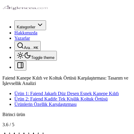
Kategoriler
Hakkımızda
Yazarlar
Ara...
⌘
K
Toggle theme
Faiend Kanepe Kılıfı ve Koltuk Örtüsü Karşılaştırması: Tasarım ve
İşlevsellik Analizi
Ürün 1: Faiend Jakarlı Düz Desen Esnek Kanepe Kılıfı
Ürün 2: Faiend Kadife Tek Kişilik Koltuk Örtüsü
Ürünlerin Özellik Karşılaştırması
Birinci ürün
3.6
/
5