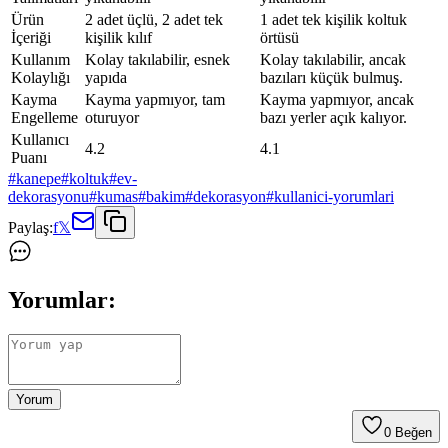
Ürün
2 adet üçlü, 2 adet tek
1 adet tek kişilik koltuk
İçeriği
kişilik kılıf
örtüsü
Kullanım
Kolay takılabilir, esnek
Kolay takılabilir, ancak
Kolaylığı
yapıda
bazıları küçük bulmuş.
Kayma
Kayma yapmıyor, tam
Kayma yapmıyor, ancak
Engelleme
oturuyor
bazı yerler açık kalıyor.
Kullanıcı
4.2
4.1
Puanı
#
kanepe
#
koltuk
#
ev-
dekorasyonu
#
kumas
#
bakim
#
dekorasyon
#
kullanici-yorumlari
Paylaş:
f
𝕏
Yorumlar:
Yorum
0
Beğen