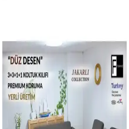
Yeni Kanepe Etrafında Dekorasyon: Renk,
Aydınlatma ve Bitki Seçenekleriyle Mekan Düzeni
Yeni kanepe etrafında dekorasyon planlarken renk uyumu, doğru
aydınlatma ve bitki seçimi mekânın atmosferini belirler. Doğru
yerleşim ve aksesuarlarla yaşam alanınızı konforlu kılabilirsiniz.
Birleşik Krallık'ta Teddy Kanepe Deneyimi: Konfor
ve Satın Alma Uyarıları
Birleşik Krallık'ta Teddy kanepe modellerinde yumuşak yastıklar ve
stok kaynaklı sünger sorunları konforu etkiliyor. İade süreçleri ve
alternatif seçenekler hakkında önemli bilgiler sunuluyor.
Stüdyo Dairelerde Mobilya Düzeni ve Kanepe Yatak
Kullanımının Fonksiyonel Yaklaşımları
Stüdyo dairelerde mobilya yerleşimi, uyku ve yaşam alanlarını net
ayırarak konfor sağlar. Kanepe yataklar kısa vadede
kullanılabilirken, gerçek yataklar uzun ömürlüdür. Murphy yataklar
ve çok işlevli mobilyalar alan tasarrufu sunar.
Kanepe ve Sandalyelerden Köşe Koltuğa Geçiş:
Tasarım ve Konforda Yeni Yaklaşımlar