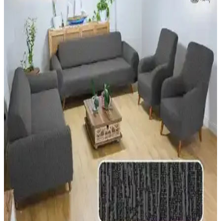
kullanılabilirken, gerçek yataklar uzun ömürlüdür. Murphy yataklar
ve çok işlevli mobilyalar alan tasarrufu sunar.
Kanepe ve Sandalyelerden Köşe Koltuğa Geçiş:
Tasarım ve Konforda Yeni Yaklaşımlar
Kanepe ve sandalyelerden oluşan oturma düzenleri estetik ve sosyal
avantajlar sunarken, köşe koltuklar konfor ve samimiyet sağlar.
Tasarımda denge için renk, doku ve yerleşim önemlidir.
Kanepe Arkasına Ne Koymalı? Mekan Düzeninde
Estetik ve Fonksiyonel Çözümler
Kanepe arkasına konacak eşyalar mekanın estetiği ve işlevselliğini
etkiler. İnce konsol masalar, bitkiler, lambalar ve dekoratif objelerle
dengeli ve kullanışlı alanlar yaratılabilir.
Bütçe Dostu Mobilya Seçiminde Hayalinizdeki
Kanepeyi Bulmanın Yolları ve İpuçları
Bütçe dostu mobilya arayışında kişisel zevklerin önemi ve ikinci el
pazarının sunduğu fırsatlar öne çıkıyor. Doğru tercihlerle uygun
fiyatlı ve konforlu kanepe bulmak mümkün.