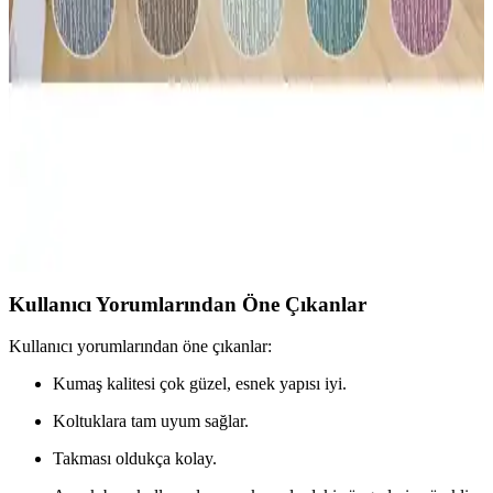
iskeletle dayanıklı tasarım sunar. 180 cm genişlik ve 78 cm derinlikli
oturma alanı günlük konfor sağlar; misafirler için hızlı yatak
dönüşümü ile modern dekorla uyum gücü vurgulanır ve günlük
kullanımda pratik çözüm sağlar.
Faiend Jakarlı Düz Desen ve Tuchmall Lastikli
Esnek Kanepe Kılıfı Karşılaştırması
İki farklı kanepe kılıfını malzeme, uyumluluk ve kullanım kolaylığı
açısından karşılaştırıyoruz. Hangi ürün sizin ihtiyaçlarınıza daha
uygun? Detaylar ve kullanıcı yorumlarıyla kararınızı
kolaylaştırıyoruz.
Kullanıcı Yorumlarından Öne Çıkanlar
Kullanıcı yorumlarından öne çıkanlar:
Kumaş kalitesi çok güzel, esnek yapısı iyi.
Koltuklara tam uyum sağlar.
Takması oldukça kolay.