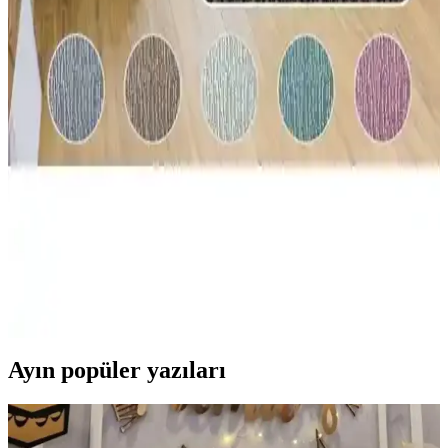
Pafu Hippo Yataklı Üçlü Koltuk: Krem Tonunda
Soho Kumaşla Modern ve Çok Yönlü Kullanım
Pafu Hippo Yataklı Üçlü Koltuk krem renkte Soho kumaş ve metal
iskeletle dayanıklı tasarım sunar. 180 cm genişlik ve 78 cm derinlikli
oturma alanı günlük konfor sağlar; misafirler için hızlı yatak
dönüşümü ile modern dekorla uyum gücü vurgulanır ve günlük
kullanımda pratik çözüm sağlar.
Faiend Jakarlı Düz Desen ve Tuchmall Lastikli
Esnek Kanepe Kılıfı Karşılaştırması
İki farklı kanepe kılıfını malzeme, uyumluluk ve kullanım kolaylığı
açısından karşılaştırıyoruz. Hangi ürün sizin ihtiyaçlarınıza daha
uygun? Detaylar ve kullanıcı yorumlarıyla kararınızı
kolaylaştırıyoruz.
Ayın popüler yazıları