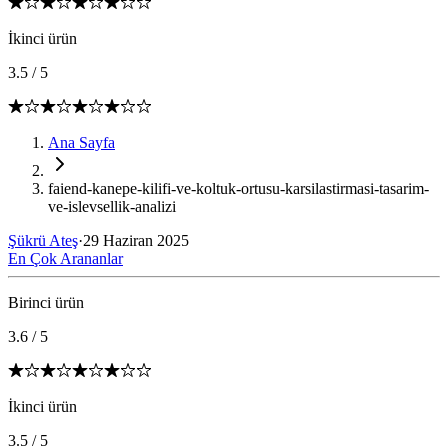
İkinci ürün
3.5
/
5
Ana Sayfa
faiend-kanepe-kilifi-ve-koltuk-ortusu-karsilastirmasi-tasarim-
ve-islevsellik-analizi
Şükrü Ateş
·
29 Haziran 2025
En Çok Arananlar
Birinci ürün
3.6
/
5
İkinci ürün
3.5
/
5