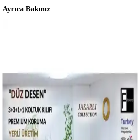
Ayrıca Bakınız
Yeni Kanepe Etrafında Dekorasyon: Renk,
Aydınlatma ve Bitki Seçenekleriyle Mekan Düzeni
Yeni kanepe etrafında dekorasyon planlarken renk uyumu, doğru
aydınlatma ve bitki seçimi mekânın atmosferini belirler. Doğru
yerleşim ve aksesuarlarla yaşam alanınızı konforlu kılabilirsiniz.
Birleşik Krallık'ta Teddy Kanepe Deneyimi: Konfor
ve Satın Alma Uyarıları
Birleşik Krallık'ta Teddy kanepe modellerinde yumuşak yastıklar ve
stok kaynaklı sünger sorunları konforu etkiliyor. İade süreçleri ve
alternatif seçenekler hakkında önemli bilgiler sunuluyor.
Stüdyo Dairelerde Mobilya Düzeni ve Kanepe Yatak
Kullanımının Fonksiyonel Yaklaşımları
Stüdyo dairelerde mobilya yerleşimi, uyku ve yaşam alanlarını net
ayırarak konfor sağlar. Kanepe yataklar kısa vadede