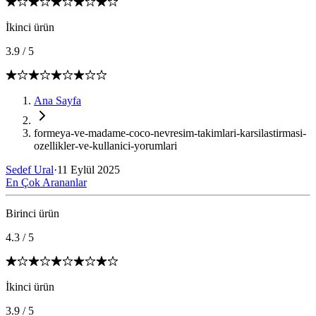
İkinci ürün
3.9
/
5
Ana Sayfa
formeya-ve-madame-coco-nevresim-takimlari-karsilastirmasi-
ozellikler-ve-kullanici-yorumlari
Sedef Ural
·
11 Eylül 2025
En Çok Arananlar
Birinci ürün
4.3
/
5
İkinci ürün
3.9
/
5