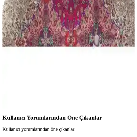
Bu karşılaştırma, My Story Mystory Tulip ile Valezium desenli tek
kişilik nevresim takımları arasındaki farkları boyutlar, lastikli çarşaf
yapısı, kumaş dokusu ve bakım talimatları üzerinden inceler; konfor
ve dayanıklılık odaklı sonuçlar sunar.
Formeya Lastikli Çarşaflı ve Madame Coco Odette
Tek Kişilik Nevresim Takımı Karşılaştırması
İki farklı nevresim takımı detaylı karşılaştırmasıyla kumaş, renk,
kullanım kolaylığı ve kullanıcı geri bildirimleri hakkında bilgi
sunuyor.
Cotton Box Tuğba Fuşya Çift Kişilik Saten
Nevresim Takımı Detayları ve Özellikleri
Yumuşak dokusu ve canlı renkleriyle dikkat çeken Tuğba Fuşya çift
kişilik saten nevresim takımı, estetik ve konforu bir arada sunar,
uzun ömürlü ve kullanışlıdır.
Kullanıcı Yorumlarından Öne Çıkanlar
Kullanıcı yorumlarından öne çıkanlar: