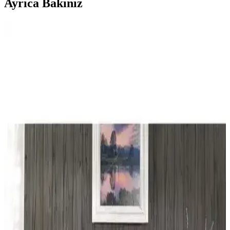
Ayrıca Bakınız
Perde Rengine Uyumlu Nevresim Seçimi: Beyaz ve
Krem Dışında Alternatif Renk ve Desenler
Perde ve nevresim uyumu, yatak odasında estetik bütünlük sağlar.
Krem ve beyaz dışındaki zeytin yeşili, kırmızı, kahverengi ve
desenli nevresimler, oda özelliklerine göre sıcak ve dengeli atmosfer
yaratır.
Yataş Bedding Amora ve Nimbus Çift Kişilik
Nevresim Takımları Karşılaştırması
Yataş Bedding Amora ve Nimbus çift kişilik nevresim takımlarını
detaylı karşılaştırıyoruz. Malzeme, tasarım, kullanıcı yorumları ve
özellikler açısından farkları inceleyerek en uygun seçimi yapmanıza
yardımcı oluyoruz.
Yataş Bedding Silva Çift Kişilik Nevresim Takımı
Modern ve Enerjik Tasarımıyla Odalara Canlılık
Katar