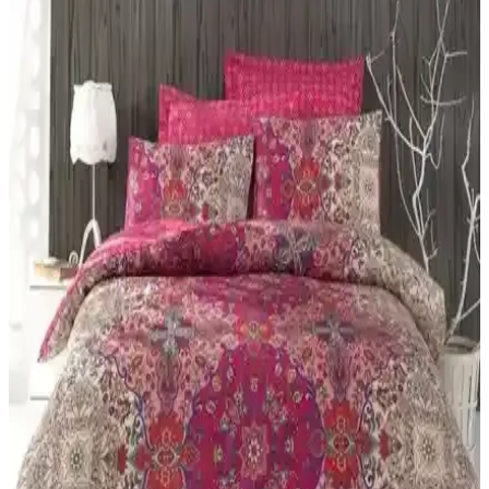
Silva nevresim takımı, canlı kırmızı renk ve modern desenleriyle
yatak odalarına ferah ve enerjik bir atmosfer sağlar, dayanıklı
kumaşıyla uzun ömürlü kullanım sunar.
Nacarev Mega Boy Pencereli Kare Ekose Bej Yastık
Yorgan Düzenleyici Hurç: Saklama Çözümü
Bej kare ekose desenli Nacarev Mega Boy Pencereli Hurç,
90x50x50 cm hacmiyle yatak takımları ve sezonluk eşyalar için
geniş depolama sağlar. Şeffaf pencere içerik görünümü ve çift yönlü
fermuar ile pratik ve koruyucudur.
Yataş Aden Ranforce ve Astrid Tek Kişilik Nevresim
Setleri Karşılaştırması
Yataş Aden ve Astrid nevresim setleri, malzeme, tasarım ve
dayanıklılık açısından karşılaştırıldı. Her iki ürünün özellikleri,
kullanıcı yorumları ve bakım detaylarıyla en uygun seçimi
yapmanıza yardımcı olur.
Tulip vs Valezium Tek Kişilik Nevresim Takımları:
Konfor ve Dayanıklılık