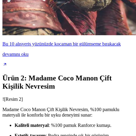
Bu 10 alışveriş yüzünüzde kocaman bir gülümseme bırakacak
devamını oku
Ürün 2: Madame Coco Manon Çift
Kişilik Nevresim
![Resim 2]
Madame Coco Manon Çift Kişilik Nevresim, %100 pamuklu
materyali ile konforlu bir uyku deneyimi sunar:
Kaliteli materyal
: %100 pamuk Ranforce kumaşı.
Estetik tasarım
: Pudra renginde şık bir görünüm.