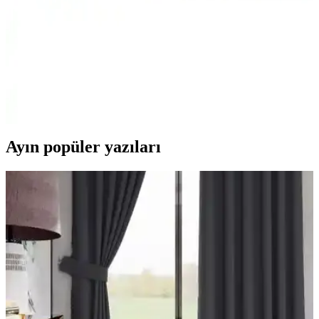
sunuyor.
Cotton Box Tuğba Fuşya Çift Kişilik Saten
Nevresim Takımı Detayları ve Özellikleri
Yumuşak dokusu ve canlı renkleriyle dikkat çeken Tuğba Fuşya çift
kişilik saten nevresim takımı, estetik ve konforu bir arada sunar,
uzun ömürlü ve kullanışlıdır.
Ayın popüler yazıları