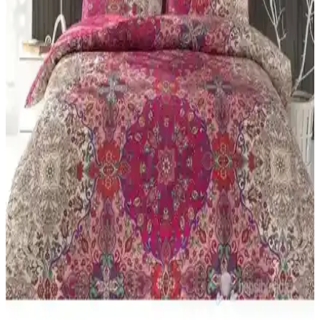
geniş depolama sağlar. Şeffaf pencere içerik görünümü ve çift yönlü
fermuar ile pratik ve koruyucudur.
Yataş Aden Ranforce ve Astrid Tek Kişilik Nevresim
Setleri Karşılaştırması
Yataş Aden ve Astrid nevresim setleri, malzeme, tasarım ve
dayanıklılık açısından karşılaştırıldı. Her iki ürünün özellikleri,
kullanıcı yorumları ve bakım detaylarıyla en uygun seçimi
yapmanıza yardımcı olur.
Tulip vs Valezium Tek Kişilik Nevresim Takımları:
Konfor ve Dayanıklılık
Bu karşılaştırma, My Story Mystory Tulip ile Valezium desenli tek
kişilik nevresim takımları arasındaki farkları boyutlar, lastikli çarşaf
yapısı, kumaş dokusu ve bakım talimatları üzerinden inceler; konfor
ve dayanıklılık odaklı sonuçlar sunar.
Formeya Lastikli Çarşaflı ve Madame Coco Odette
Tek Kişilik Nevresim Takımı Karşılaştırması
İki farklı nevresim takımı detaylı karşılaştırmasıyla kumaş, renk,
kullanım kolaylığı ve kullanıcı geri bildirimleri hakkında bilgi