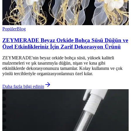
Popüler
Blog
ZEYMERADE Beyaz Orkide Bohça Süsü Düğün ve
Özel Etkinlikleriniz İçin Zarif Dekorasyon Ürünü
ZEYMERADE'nin beyaz orkide bohça süsü, yüksek kaliteli
malzemeleri ve şık tasarımıyla düğün, nişan ve kına gibi
etkinliklerde dekorasyonunuzu tamamlar. Kolay kullanımı ve çok
yönlü tercihleriyle organizasyonlarınızı özel kılar.
Daha fazla bilgi edinin