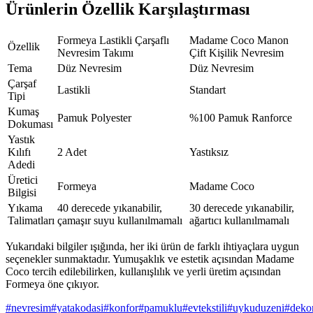
Ürünlerin Özellik Karşılaştırması
Formeya Lastikli Çarşaflı
Madame Coco Manon
Özellik
Nevresim Takımı
Çift Kişilik Nevresim
Tema
Düz Nevresim
Düz Nevresim
Çarşaf
Lastikli
Standart
Tipi
Kumaş
Pamuk Polyester
%100 Pamuk Ranforce
Dokuması
Yastık
Kılıfı
2 Adet
Yastıksız
Adedi
Üretici
Formeya
Madame Coco
Bilgisi
Yıkama
40 derecede yıkanabilir,
30 derecede yıkanabilir,
Talimatları
çamaşır suyu kullanılmamalı
ağartıcı kullanılmamalı
Yukarıdaki bilgiler ışığında, her iki ürün de farklı ihtiyaçlara uygun
seçenekler sunmaktadır. Yumuşaklık ve estetik açısından Madame
Coco tercih edilebilirken, kullanışlılık ve yerli üretim açısından
Formeya öne çıkıyor.
#
nevresim
#
yatakodasi
#
konfor
#
pamuklu
#
evtekstili
#
uykuduzeni
#
deko