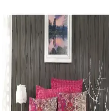
yaratır.
Yataş Bedding Amora ve Nimbus Çift Kişilik
Nevresim Takımları Karşılaştırması
Yataş Bedding Amora ve Nimbus çift kişilik nevresim takımlarını
detaylı karşılaştırıyoruz. Malzeme, tasarım, kullanıcı yorumları ve
özellikler açısından farkları inceleyerek en uygun seçimi yapmanıza
yardımcı oluyoruz.
Yataş Bedding Silva Çift Kişilik Nevresim Takımı
Modern ve Enerjik Tasarımıyla Odalara Canlılık
Katar
Silva nevresim takımı, canlı kırmızı renk ve modern desenleriyle
yatak odalarına ferah ve enerjik bir atmosfer sağlar, dayanıklı
kumaşıyla uzun ömürlü kullanım sunar.
Nacarev Mega Boy Pencereli Kare Ekose Bej Yastık
Yorgan Düzenleyici Hurç: Saklama Çözümü
Bej kare ekose desenli Nacarev Mega Boy Pencereli Hurç,
90x50x50 cm hacmiyle yatak takımları ve sezonluk eşyalar için