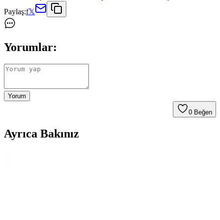
Paylaş:
f
𝕏
Yorumlar:
Yorum
0
Beğen
Ayrıca Bakınız
Perde Rengine Uyumlu Nevresim Seçimi: Beyaz ve
Krem Dışında Alternatif Renk ve Desenler
Perde ve nevresim uyumu, yatak odasında estetik bütünlük sağlar.
Krem ve beyaz dışındaki zeytin yeşili, kırmızı, kahverengi ve
desenli nevresimler, oda özelliklerine göre sıcak ve dengeli atmosfer