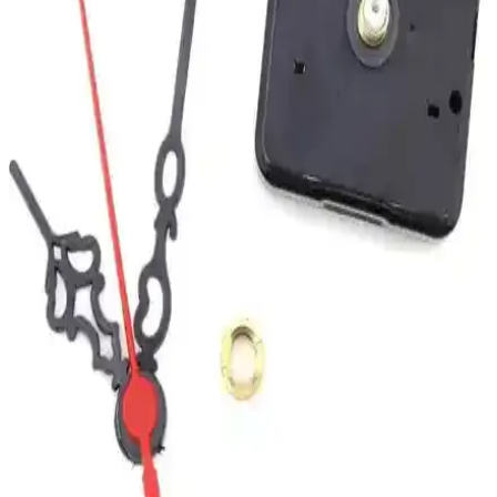
Saban Çap 27cm Bronz El Dekoratif Cam Duvar
Saati Ev ve Ofis İçin Şık Tasarım
Saban Çap 27cm bronz el dekoratif cam duvar saati, estetik ve
dayanıklı tasarımıyla ev ve ofis dekorasyonunuza şıklık katıyor,
sessiz çalışmasıyla kullanım konforu sunuyor.
Apricity Renkli Daire Beton Duvar Saati Modern ve
Dayanıklı Tasarım Özellikleriyle
Apricity'nin el işçiliğiyle hazırlanan beton duvar saati, renkli ve
modern tasarımıyla odalara şıklık ve hareket getirir, uzun ömürlü
kullanım sağlar.
Dekoratif Cam Duvar Saati Yapay Güllerle Şıklık ve
Fonksiyon Bir Arada
27cm çapında, yapay güllerle süslenmiş dekoratif cam duvar saati,
yüksek kaliteli malzeme ve sessiz mekanizmasıyla iç mekanlara
estetik ve fonksiyonellik sunar.
MetaQuartz ve Dafhi Dekoratif Ahşap Duvar