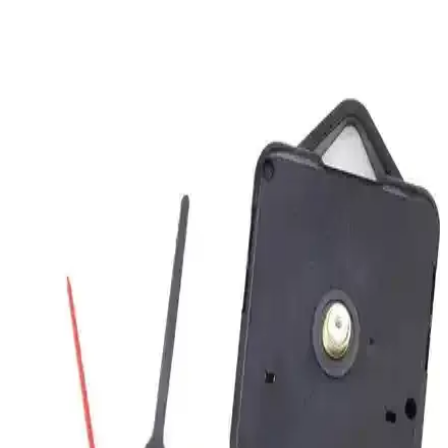
ve dayanıklı malzemesiyle modern iç mekanlara uyum sağlar. Kolay
montaj ve estetik görünüm sunar, uygun fiyatlı ve hediye seçeneği
olarak ideal.
Saban Çap 27cm Altın Kuş Dekoratif Cam Duvar
Saati Şık ve Dayanıklı Tasarım Özellikleri
27 cm çapında, dayanıklı cam ve sessiz mekanizmasıyla estetik ve
fonksiyonel Saban duvar saati, kolay montaj ve temizlik
avantajlarıyla öne çıkıyor.
Carven Duvar Saati: Sessiz Çalışma ve Modern
Tasarım ile Şık Dekoratif Seçenek
Carven duvar saati, sessiz mekanizması ve modern tasarımıyla öne
çıkar. Dayanıklı yapısı ve şık görünümüyle çeşitli iç mekanlara
uyum sağlar, yüksek müşteri memnuniyeti ile tercih edilir.
Saban Çap 27cm Bronz El Dekoratif Cam Duvar
Saati Ev ve Ofis İçin Şık Tasarım
Saban Çap 27cm bronz el dekoratif cam duvar saati, estetik ve
dayanıklı tasarımıyla ev ve ofis dekorasyonunuza şıklık katıyor,
sessiz çalışmasıyla kullanım konforu sunuyor.