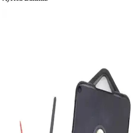
Gowpenart Dizayn Querencia Metal Siyah Duvar
Saati Modern İç Mekan Dekorasyonu İçin
Gowpenart Dizayn Querencia metal siyah duvar saati, şık tasarımı
ve dayanıklı malzemesiyle modern iç mekanlara uyum sağlar. Kolay
montaj ve estetik görünüm sunar, uygun fiyatlı ve hediye seçeneği
olarak ideal.
Saban Çap 27cm Altın Kuş Dekoratif Cam Duvar
Saati Şık ve Dayanıklı Tasarım Özellikleri
27 cm çapında, dayanıklı cam ve sessiz mekanizmasıyla estetik ve
fonksiyonel Saban duvar saati, kolay montaj ve temizlik
avantajlarıyla öne çıkıyor.
Carven Duvar Saati: Sessiz Çalışma ve Modern
Tasarım ile Şık Dekoratif Seçenek
Carven duvar saati, sessiz mekanizması ve modern tasarımıyla öne
çıkar. Dayanıklı yapısı ve şık görünümüyle çeşitli iç mekanlara
uyum sağlar, yüksek müşteri memnuniyeti ile tercih edilir.