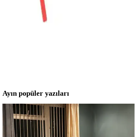
Saatleri Karşılaştırması ve Seçim Rehberi
İki farklı duvar saati ürününün tasarım, malzeme, performans ve
kullanıcı yorumlarıyla detaylı karşılaştırması, ev dekorasyonuna
uygun en iyi seçeneği belirlemenize yardımcı olur.
Aypaş Akar ve MOOCLOCK Sessiz Saat
Mekanizmalarının Karşılaştırması ve Kullanım
Alanları
İki farklı sessiz saat mekanizmasını detaylı karşılaştırıyoruz. Aypaş
Akar ve MOOCLOCK ürünlerinin tasarım, performans ve kullanım
kolaylıklarını öğrenerek en uygun seçimi yapın.
Ayın popüler yazıları