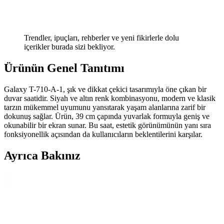
Trendler, ipuçları, rehberler ve yeni fikirlerle dolu
içerikler burada sizi bekliyor.
Ürünün Genel Tanıtımı
Galaxy T-710-A-1, şık ve dikkat çekici tasarımıyla öne çıkan bir
duvar saatidir. Siyah ve altın renk kombinasyonu, modern ve klasik
tarzın mükemmel uyumunu yansıtarak yaşam alanlarına zarif bir
dokunuş sağlar. Ürün, 39 cm çapında yuvarlak formuyla geniş ve
okunabilir bir ekran sunar. Bu saat, estetik görünümünün yanı sıra
fonksiyonellik açısından da kullanıcıların beklentilerini karşılar.
Ayrıca Bakınız
Gowpenart Dizayn Querencia Metal Siyah Duvar
Saati Modern İç Mekan Dekorasyonu İçin
Gowpenart Dizayn Querencia metal siyah duvar saati, şık tasarımı