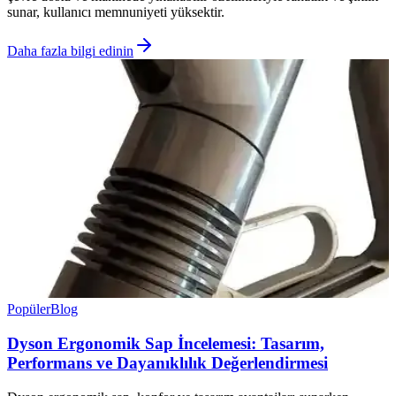
sunar, kullanıcı memnuniyeti yüksektir.
Daha fazla bilgi edinin
Popüler
Blog
Dyson Ergonomik Sap İncelemesi: Tasarım,
Performans ve Dayanıklılık Değerlendirmesi