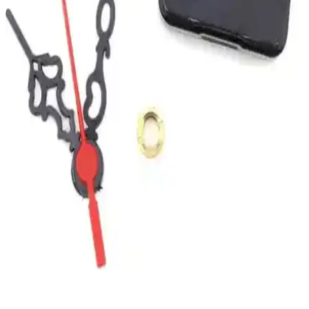
Apricity Renkli Daire Beton Duvar Saati Modern ve
Dayanıklı Tasarım Özellikleriyle
Apricity'nin el işçiliğiyle hazırlanan beton duvar saati, renkli ve
modern tasarımıyla odalara şıklık ve hareket getirir, uzun ömürlü
kullanım sağlar.
Dekoratif Cam Duvar Saati Yapay Güllerle Şıklık ve
Fonksiyon Bir Arada
27cm çapında, yapay güllerle süslenmiş dekoratif cam duvar saati,
yüksek kaliteli malzeme ve sessiz mekanizmasıyla iç mekanlara
estetik ve fonksiyonellik sunar.
MetaQuartz ve Dafhi Dekoratif Ahşap Duvar
Saatleri Karşılaştırması ve Seçim Rehberi
İki farklı duvar saati ürününün tasarım, malzeme, performans ve
kullanıcı yorumlarıyla detaylı karşılaştırması, ev dekorasyonuna
uygun en iyi seçeneği belirlemenize yardımcı olur.
Aypaş Akar ve MOOCLOCK Sessiz Saat