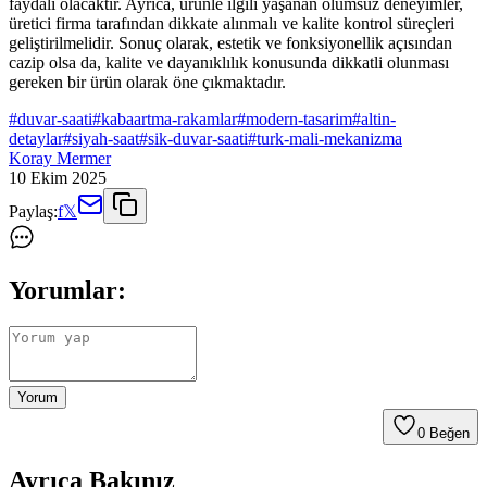
faydalı olacaktır. Ayrıca, ürünle ilgili yaşanan olumsuz deneyimler,
üretici firma tarafından dikkate alınmalı ve kalite kontrol süreçleri
geliştirilmelidir. Sonuç olarak, estetik ve fonksiyonellik açısından
cazip olsa da, kalite ve dayanıklılık konusunda dikkatli olunması
gereken bir ürün olarak öne çıkmaktadır.
#
duvar-saati
#
kabaartma-rakamlar
#
modern-tasarim
#
altin-
detaylar
#
siyah-saat
#
sik-duvar-saati
#
turk-mali-mekanizma
Koray Mermer
10 Ekim 2025
Paylaş:
f
𝕏
Yorumlar:
Yorum
0
Beğen
Ayrıca Bakınız