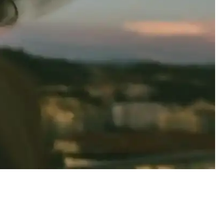
 dekorasyonlara uyum sağlar.
mıyla gelinlerin en özel günlerine eşlik eder.
uyum sağlar, hijyen ve konfor sunar.
, 2 yıl garanti ve şık görünüm sağlar.
ulunuyor. Detaylı bilgi için kültürel kaynaklara başvurmak önemlidir.