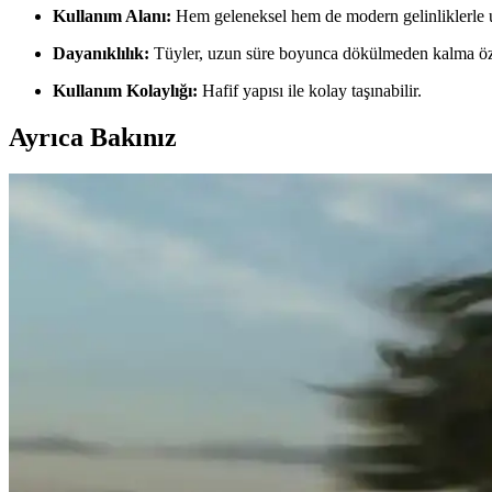
Kullanım Alanı:
Hem geleneksel hem de modern gelinliklerle uy
Dayanıklılık:
Tüyler, uzun süre boyunca dökülmeden kalma özel
Kullanım Kolaylığı:
Hafif yapısı ile kolay taşınabilir.
Ayrıca Bakınız
ZEYMERADE Bordo 174 Parça Kına Gecesi Malzemeler
ZEYMERADE'nin 174 parçalık bordo kına seti, yüksek kalite ve şıklık
ZEYMERADE Lacivert Gelin Duvak Setleri Karşılaşt
ZEYMERADE lacivert gelin duvak setleri arasında karşılaştırma yaparak
Çeyizlik Seccade Setleri Karşılaştırması: Lüks ve Sa
İki farklı çeyizlik seccade setini detaylı karşılaştırıyoruz. Lüks Kabe de
Nima Çeyiz Hediye Kutusu ve Gelin Küçük Makyaj S