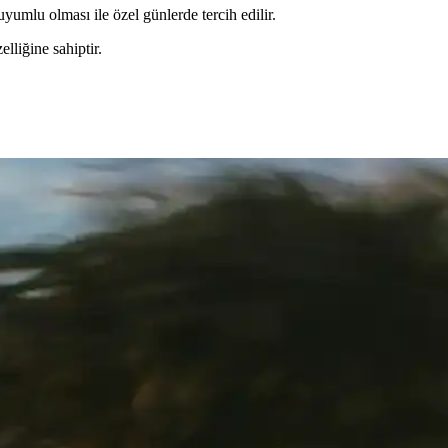
umlu olması ile özel günlerde tercih edilir.
liğine sahiptir.
i Seti Şık ve Dayanıklı Organizasyonlar İçin
 sunar. Dekorasyon, aksesuar ve organizasyon detaylarıyla özel gününü
ırması ve Seçim Rehberi
, ürünlerin özelliklerini ve kullanıcı yorumlarını inceleyin. En uygun s
de Tasarımlar Arasındaki Farklar
senli ve inci tesbih seti ile sade kadife gelin setinin özellikleri, kullan
andığı Modern ve Şık Tasarımıyla Öne Çıkıyor