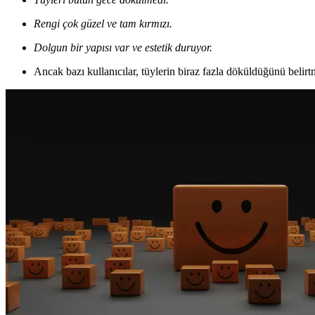
Rengi çok güzel ve tam kırmızı.
Dolgun bir yapısı var ve estetik duruyor.
Ancak bazı kullanıcılar, tüylerin biraz fazla döküldüğünü belirtm