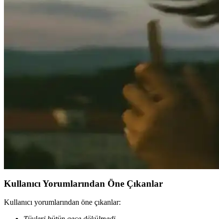
Nima Çeyiz Hediye Kutusu ve Gelin Küçük Makyaj Sandığı, şık tasarı
Fransız Dantelli Belinda Gelin Seti 7 Parça Krem - Z
Belinda Gelin Seti, Fransız danteli ve %100 pamuklu kumaşıyla zarafet v
Çeyiz Diyarı Fransız Dantelli Lalezar Gelin Seti: Şık
Yüksek kaliteli pamuk saten kumaş ve antibakteriyel özellikleriyle öne 
ADENZ Gelin Makyaj Sandığı Modern Tasarım ve Güve
ADENZ gelin makyaj sandığı, modern tasarımı ve dayanıklılığıyla gelin
Gelin Bohçası Yazıları: Geleneksel Anlamları ve Me
Gelin bohçası yazıları, Türk kültüründe anlamlı sözler ve motiflerle 
Kullanıcı Yorumlarından Öne Çıkanlar
Kullanıcı yorumlarından öne çıkanlar:
Tüyleri bütün gece dökülmedi.