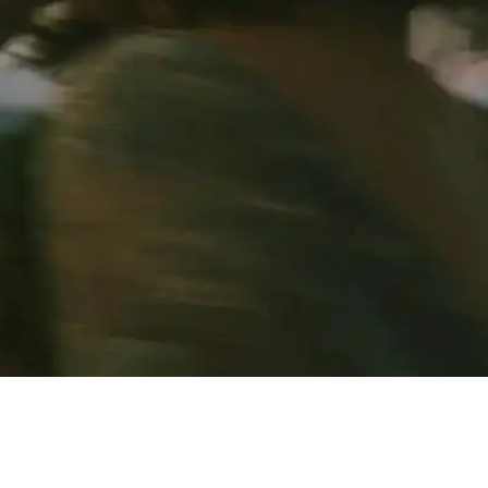
mı ve pratik kullanımıyla makyaj malzemelerini düzenli tutar, modern
arif ve Yüksek Kaliteli Çeyiz Ürünü
e kaliteyi bir araya getiriyor. 7 parçalık set, uzun ömürlü ve şık tasarı
 ve Dayanıklı Yatak Takımı Seçenekleri
çıkan bu gelin seti, şık tasarımı ve geniş boyutlarıyla her yatak tipine 
nilirlik ile Şıklık Sunar
lerin ve yakınlarının makyaj malzemelerini düzenli saklaması için ideal
vcut Veri Durumunun İncelenmesi
süslenir. Ancak çevrimiçi kaynaklarda bu konuda özgün içerik eksikliği b