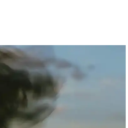
zü kusursuz hale getirir.
eti seçmek için detaylı bilgi edinin.
ıcı yorumları ve kullanım avantajları burada.