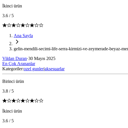
İkinci ürün
3.6
/
5
Ana Sayfa
gelin-mendili-secimi-life-serra-kirmizi-ve-zeymerade-beyaz-mend
Vildan Duran
·
30 Mayıs 2025
En Çok Arananlar
Kategoriler:
ozel gunler
|
aksesuarlar
Birinci ürün
3.8
/
5
İkinci ürün
3.6
/
5