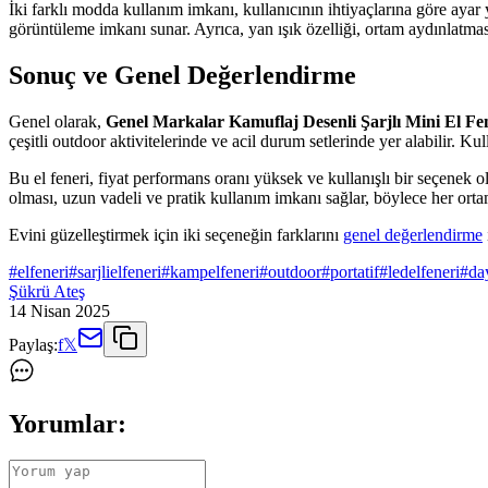
İki farklı modda kullanım imkanı, kullanıcının ihtiyaçlarına göre aya
görüntüleme imkanı sunar. Ayrıca, yan ışık özelliği, ortam aydınlatması
Sonuç ve Genel Değerlendirme
Genel olarak,
Genel Markalar Kamuflaj Desenli Şarjlı Mini El Fe
çeşitli outdoor aktivitelerinde ve acil durum setlerinde yer alabilir. 
Bu el feneri, fiyat performans oranı yüksek ve kullanışlı bir seçenek o
olması, uzun vadeli ve pratik kullanım imkanı sağlar, böylece her orta
Evini güzelleştirmek için iki seçeneğin farklarını
genel değerlendirme
#
elfeneri
#
sarjlielfeneri
#
kampelfeneri
#
outdoor
#
portatif
#
ledelfeneri
#
da
Şükrü Ateş
14 Nisan 2025
Paylaş:
f
𝕏
Yorumlar: