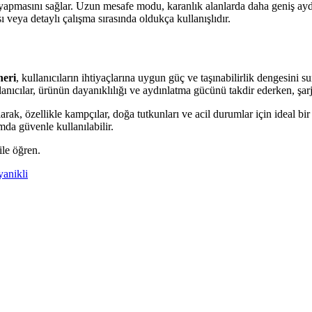
r yapmasını sağlar. Uzun mesafe modu, karanlık alanlarda daha geniş ayd
 veya detaylı çalışma sırasında oldukça kullanışlıdır.
neri
, kullanıcıların ihtiyaçlarına uygun güç ve taşınabilirlik dengesini su
Kullanıcılar, ürünün dayanıklılığı ve aydınlatma gücünü takdir ederken, ş
larak, özellikle kampçılar, doğa tutkunları ve acil durumlar için ideal 
mda güvenle kullanılabilir.
ile öğren.
yanikli