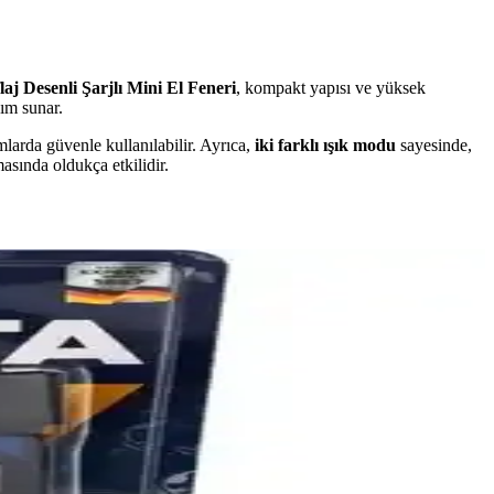
j Desenli Şarjlı Mini El Feneri
, kompakt yapısı ve yüksek
ım sunar.
mlarda güvenle kullanılabilir. Ayrıca,
iki farklı ışık modu
sayesinde,
asında oldukça etkilidir.
u karşılaştırma, ihtiyaçlarınıza en uygun aydınlatma çözümünü
ve pratik bir aydınlatma çözümüdür.