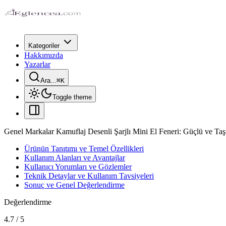
Kategoriler
Hakkımızda
Yazarlar
Ara...
⌘
K
Toggle theme
Genel Markalar Kamuflaj Desenli Şarjlı Mini El Feneri: Güçlü ve T
Ürünün Tanıtımı ve Temel Özellikleri
Kullanım Alanları ve Avantajlar
Kullanıcı Yorumları ve Gözlemler
Teknik Detaylar ve Kullanım Tavsiyeleri
Sonuç ve Genel Değerlendirme
Değerlendirme
4.7
/
5