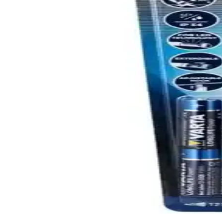
Cata Ct-9950, 20 saat şarj süresi, ayarlanabilir ışık gücü ve dayanıklı t
Cata CT-8024 Şarj Edilebilir Ledli El Feneri: Hafi
Cata CT-8024 şarj edilebilir LED el feneri, hafifliği ve çok modlu özell
Bosch GLI 18V-300 Profesyonel Akülü El Feneri Detay
Bosch GLI 18V-300, hafif ve taşınabilir tasarımıyla profesyonel kullan
Small Sun SM-316 Şarjlı El Feneri: Yüksek Parlaklık
SM-316 şarjlı el feneri, 1000 lümen parlaklık ve 800 metre menzil ile d
Barnetta BRS18 Oto Şarjlı T6 LED 3000 Lümen El F
Barnetta BRS18, 3000 Lümen güçlü LED ışık, oto şarj ve dayanıklı metal
Varta 18646 Work Flex Teleskop Ayarlanabilir El Fe
Varta 18646 Work Flex, teleskopik yapısı ve güçlü LED ışığıyla çeşitli o