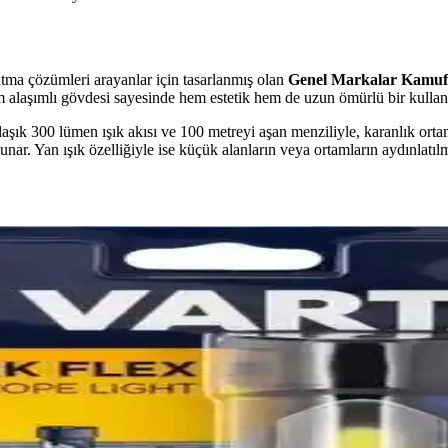
atma çözümleri arayanlar için tasarlanmış olan
Genel Markalar Kamufla
m alaşımlı gövdesi sayesinde hem estetik hem de uzun ömürlü bir kullan
aklaşık 300 lümen ışık akısı ve 100 metreyi aşan menziliyle, karanlık orta
r. Yan ışık özelliğiyle ise küçük alanların veya ortamların aydınlatılm
tırması: Performans ve Kullanım Özellikleri
 kafa feneri, farklı kullanım alanları ve özellikleriyle öne çıkıyor. B
 Çok Fonksiyonlu Aydınlatma Çözümü
la hareket halinde ve dış ortam kullanımı için ideal, üç modlu, şarjlı 
50 Performans ve Kullanım Özellikleri