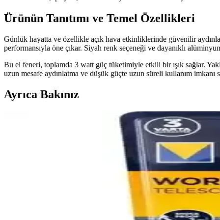
Ürünün Tanıtımı ve Temel Özellikleri
Günlük hayatta ve özellikle açık hava etkinliklerinde güvenilir aydınl
performansıyla öne çıkar. Siyah renk seçeneği ve dayanıklı alüminyu
Bu el feneri, toplamda 3 watt güç tüketimiyle etkili bir ışık sağlar. Y
uzun mesafe aydınlatma ve düşük güçte uzun süreli kullanım imkanı suna
Ayrıca Bakınız
Ardinyo Ultra Güçlü ve Nanopro Kafa Feneri Karşılaş
İki yüksek performanslı ürün, Ardinyo Ultra Güçlü el feneri ve Nanopro
seçmenize yardımcı olur.
Hubstein Cob Mini LED El Feneri: Hafif, Güçlü ve
Hubstein COB Mini LED El Feneri, hafifliği ve güçlü ışık performansıy
Cata 20 Saat Şarjlı Gemici El Feneri Dimmerli Ct-99