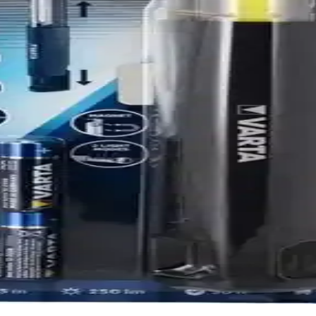
asarımıyla açık hava etkinlikleri ve acil durumlar için ideal, kompakt ve k
f, Dayanıklı ve Çok Modlu Aydınlatma Çözümü
ikleriyle çeşitli ihtiyaçlara uygun dayanıklı ve kullanışlı bir aydınlatma 
lı İnceleme ve Performans Analizi
ım için ideal, yüksek performanslı akülü el feneridir. Uzun süreli kull
 ve Uzun Menzil Özellikleriyle Profesyonel Kullanım
ayanıklı tasarımıyla dış mekan ve güvenlik ihtiyaçlarını karşılar.
eneri: Yüksek Performanslı ve Dayanıklı Aydınlatma
 gövde özellikleriyle çeşitli dış mekan ve acil durumlar için ideal bir 
neri ile Güçlü ve Pratik Aydınlatma Çözümü
rtamlar için ideal, dayanıklı ve pratik bir el feneridir. Manyetik yapısı 