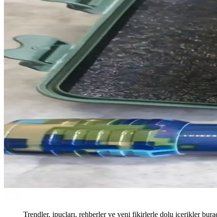
Trendler, ipuçları, rehberler ve yeni fikirlerle dolu içerikler bura