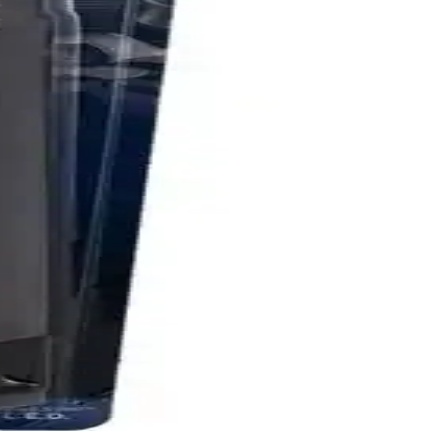
ullanışlı bir el feneridir.
cihazıdır.
anım ve esnek kullanım seçenekleri sunar.
 Çözümü
el feneridir.
ve pil avantajıyla kullanım kolaylığı sağlar.