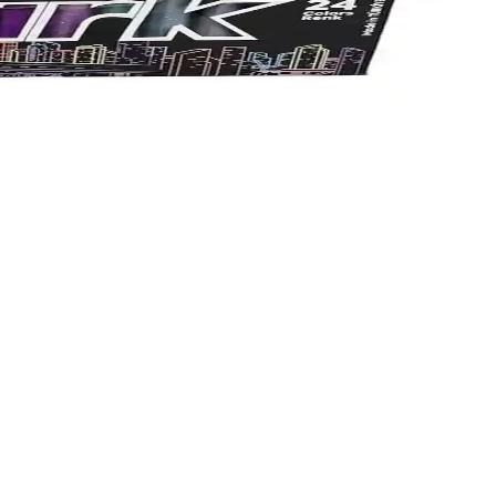
larıyla en iyi seçimi yapmanıza yardımcı oluyoruz.
n ömürlü ve konforlu yazım deneyimi sunar.
a ilgili detaylar burada.
aliteli kalemler sağlar.