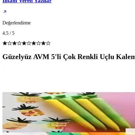
İlham Veren Yazılar
Değerlendirme
4.5
/
5
Güzelyüz AVM 5'li Çok Renkli Uçlu Kalem S