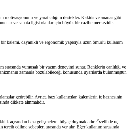
nın motivasyonunu ve yaratıcılığını destekler. Kaktüs ve ananas gibi
ıcılar ve sanata ilgisi olanlar için büyük bir cazibe merkezidir.
er bir kalemi, dayanıklı ve ergonomik yapısıyla uzun ömürlü kullanım
nım sırasında yumuşak bir yazım deneyimi sunar. Renklerin canlılığı ve
e mekanizmanın zamanla bozulabileceği konusunda uyarılarda bulunmuştur.
alar getirebilir. Ayrıca bazı kullanıcılar, kalemlerin iç haznesinin
sında dikkate alınmalıdır.
klılık açısından bazı gelişmelere ihtiyaç duymaktadır. Özellikle uç
 tercih edilme sebepleri arasında yer alır. Eğer kullanım sırasında