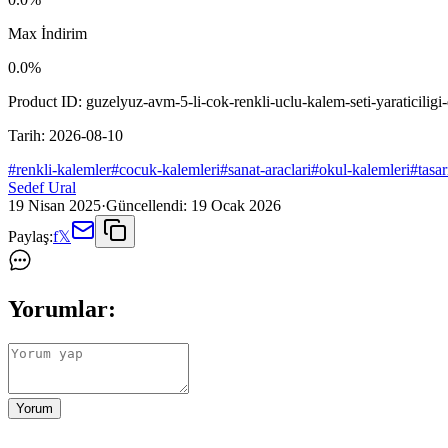
Max İndirim
0.0
%
Product ID:
guzelyuz-avm-5-li-cok-renkli-uclu-kalem-seti-yaraticiligi
Tarih:
2026-08-10
#
renkli-kalemler
#
cocuk-kalemleri
#
sanat-araclari
#
okul-kalemleri
#
tasa
Sedef Ural
19 Nisan 2025
·
Güncellendi:
19 Ocak 2026
Paylaş:
f
𝕏
Yorumlar:
Yorum