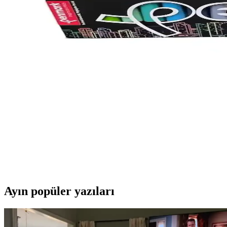
Faber Castell'in 12 renkli boya kalemleri ile genel markaların 24'lü ku
Pensan My-ıq Mekanik Uçlu 0.7 mm Bordo Kalem: D
Pensan My-ıq 0.7 mm mekanik kalem, ergonomik tasarımı, dayanıklı yap
BEYZANA 24 ve 36 Parça Çift Taraflı Marker Kalem S
BEYZANA'nın 24 ve 36 parça çift taraflı marker kalem setleri, farklı ih
Serve Berry Fosforlu Kalem Seti 12'li Renkli ve Day
Serve Berry fosforlu kalem seti, 12 canlı renkten oluşan, ergonomik ta
Penmark ve Serve Berry Fosforlu Kalem Setleri Karşıla
Penmark ve Serve Berry fosforlu kalem setleri arasındaki farklar, renk ç
Ayın popüler yazıları