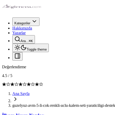
Kategoriler
Hakkımızda
Yazarlar
Ara...
⌘
K
Toggle theme
Değerlendirme
4.5
/
5
Ana Sayfa
guzelyuz-avm-5-li-cok-renkli-uclu-kalem-seti-yaraticiligi-deste