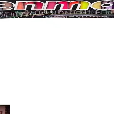
ru boya setini karşılaştırıyoruz, kullanım özellikleri ve kullanıcı yorum
ayanıklı ve Ergonomik Yazım Aracı
ısı ve şık renk seçenekleriyle ofis ve okul kullanımı için ideal, uzu
etleri Karşılaştırması
tiyaçlara uygun seçenekler sunar. Renk çeşitliliği ve kullanım alanlarıyl
anıklı Yazma Malzemeleri
sarımıyla ofis, okul ve sanat projelerine uygun, uzun ömürlü ve yüksek k
ştırması ve Özellikleri
eşitliliği ve kullanım özellikleri detaylı şekilde inceleniyor.