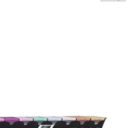
lanıcılar, dayanıklılığı ve canlı renkleriyle projelerine değer
in ihtiyaçlarınıza daha uygun olduğunu keşfedin.
anat ve yazımda ideal seçenek sunar.