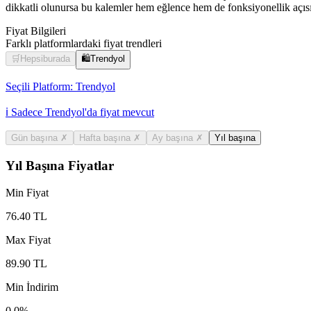
dikkatli olunursa bu kalemler hem eğlence hem de fonksiyonellik açısı
Fiyat Bilgileri
Farklı platformlardaki fiyat trendleri
🛒
Hepsiburada
🛍️
Trendyol
Seçili Platform:
Trendyol
ℹ️ Sadece Trendyol'da fiyat mevcut
Gün başına
✗
Hafta başına
✗
Ay başına
✗
Yıl başına
Yıl Başına Fiyatlar
Min Fiyat
76.40
TL
Max Fiyat
89.90
TL
Min İndirim
0.0
%