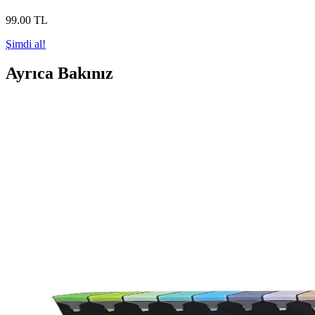
99
.00
TL
Şimdi al!
Ayrıca Bakınız
PİCATSO Neon Beyaz Jel Kalem: Yüksek Kalite ve Parl
PİCATSO Neon Beyaz Jel Kalem, parlak neon renkleri ve akıcı yazım dene
katıyor.
Stabilo Fosforlu ve İşaretleme Kalemleri Karşılaştırma
İki popüler Stabilo kaleminin detaylı karşılaştırması. Pastel lila ve p
Silka Kaly Üçgen Renkli Kurşun Kalemler 12'li Set E
Silka Kaly Üçgen Renkli Kalemler, canlı pastel renkleri ve ergonomik
Faber Castell ve Genel Markalar Boya Kalemleri Karşı