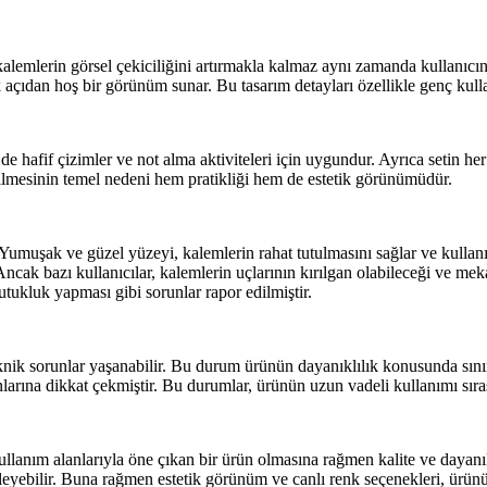
, kalemlerin görsel çekiciliğini artırmakla kalmaz aynı zamanda kullanıcı
 açıdan hoş bir görünüm sunar. Bu tasarım detayları özellikle genç kullan
 hafif çizimler ve not alma aktiviteleri için uygundur. Ayrıca setin h
 edilmesinin temel nedeni hem pratikliği hem de estetik görünümüdür.
 Yumuşak ve güzel yüzeyi, kalemlerin rahat tutulmasını sağlar ve kulla
r. Ancak bazı kullanıcılar, kalemlerin uçlarının kırılgan olabileceği v
utukluk yapması gibi sorunlar rapor edilmiştir.
ik sorunlar yaşanabilir. Bu durum ürünün dayanıklılık konusunda sınırlam
nlarına dikkat çekmiştir. Bu durumlar, ürünün uzun vadeli kullanımı sıra
kullanım alanlarıyla öne çıkan bir ürün olmasına rağmen kalite ve dayanı
eyebilir. Buna rağmen estetik görünüm ve canlı renk seçenekleri, ürünün