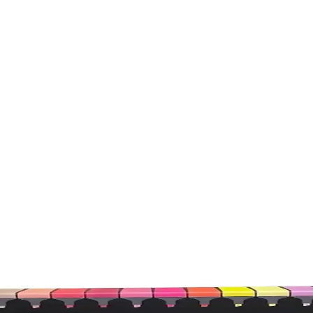
ak Renklerle Yaratıcılığı Destekler
yimi ile sanat ve tasarımda tercih edilen yüksek kaliteli kalemdir. Kul
sı: Renkler ve Özellikler
embe renk seçenekleri, özellikleri ve kullanıcı yorumlarıyla hangi kalem
stetik ve Dayanıklı Tasarım
 tasarımıyla öne çıkar. Dayanıklı yapısı ve doğa dostu malzemeleriyle s
laştırması ve En İyi Seçenekler