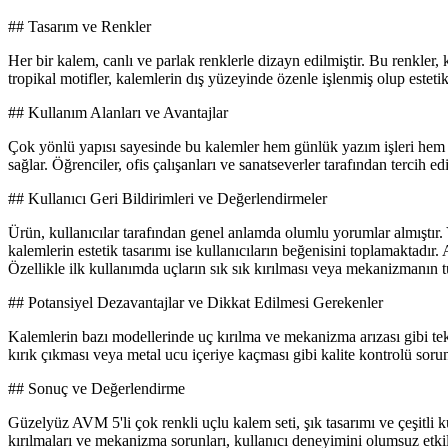
## Tasarım ve Renkler
Her bir kalem, canlı ve parlak renklerle dizayn edilmiştir. Bu renkler
tropikal motifler, kalemlerin dış yüzeyinde özenle işlenmiş olup estetik
## Kullanım Alanları ve Avantajlar
Çok yönlü yapısı sayesinde bu kalemler hem günlük yazım işleri hem de
sağlar. Öğrenciler, ofis çalışanları ve sanatseverler tarafından tercih
## Kullanıcı Geri Bildirimleri ve Değerlendirmeler
Ürün, kullanıcılar tarafından genel anlamda olumlu yorumlar almıştır.
kalemlerin estetik tasarımı ise kullanıcıların beğenisini toplamaktadı
Özellikle ilk kullanımda uçların sık sık kırılması veya mekanizmanın t
## Potansiyel Dezavantajlar ve Dikkat Edilmesi Gerekenler
Kalemlerin bazı modellerinde uç kırılma ve mekanizma arızası gibi tekn
kırık çıkması veya metal ucu içeriye kaçması gibi kalite kontrolü soru
## Sonuç ve Değerlendirme
Güzelyüz AVM 5'li çok renkli uçlu kalem seti, şık tasarımı ve çeşitli 
kırılmaları ve mekanizma sorunları, kullanıcı deneyimini olumsuz etkil