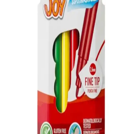
14 inçlik hayvan figürlü folyo balonlar, doğa ve hayvan temalı
etkinliklerde canlılık ve eğlence katmak için ideal, dayanıklı ve
kolay şişirilebilir, renkli dekorasyon ürünü.
Neobebek Stick4ever Forest: Çocuklar İçin Yaratıcı
ve Eğlenceli Sticker Seti
Neobebek Stick4ever Forest, çocuklara doğa temalı yaratıcı sticker
deneyimi sunar. Eğlenceli ve sanatsal aktivitelerle çocukların hayal
gücünü destekler, el becerilerini geliştirir.
Minika Çocuk Özel Seri 5 ve Turkuvaz Minika Go
Dergileri Karşılaştırması
Minika Çocuk Özel Seri 5 ve Turkuvaz Minika Go, çocukların
eğlenerek öğrenmesini sağlayan popüler dergiler. Türkçe ve Azerice
içeriklerle, farklı yaş gruplarına hitap eden bu ürünler, ebeveynlere
uygun seçim yapma imkanı sunar.
Çocuklar İçin Ergonomik ve Dayanıklı Çalışma
Masası Seçenekleri