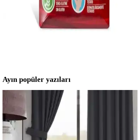
Çocukların gelişimine uygun, ergonomik ve dayanıklı tasarıma sahip
renkli çalışma masaları, kolay temizlenebilir yüzeyleri ve güvenli
yapılarıyla ebeveynlerin tercihine sunuluyor.
Genel Markalar Çocuk Carioca Joy Süper
Yıkanabilir Keçeli Boya Kalemi 6'lı Ürün Tanıtımı
ve İnceleme
Güvenli, yıkanabilir ve canlı renkli çocuk boya kalemi seti, sanat
aktivitelerini eğlenceli ve temiz hale getirir, ebeveynlerin tercih ettiği
kullanışlı bir ürün.
Ayın popüler yazıları