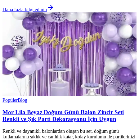
Daha fazla bilgi edinin
Popüler
Blog
Mor Lila Beyaz Doğum Günü Balon Zincir Seti
Renkli ve Şık Parti Dekorasyonu İçin Uygun
Renkli ve dayanıklı balonlardan oluşan bu set, doğum günü
kutlamalarına şıklık ve canlılık katar, kolay kurulumu ile partilerinizi