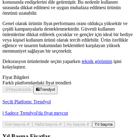
konusunda endişelerini dile getirmiştir. Bu nedenle kullanım
sırasında dikkat edilmesi ve uygun muhafaza edilmesi ürünün
ömrünü uzatabilir.
Genel olarak ürünün fiyat-performans oranı oldukça yüksektir ve
çeşitli kampanyalarla desteklenmektedir. Güvenli kullanım
önlemlerine dikkat edilerek çocuklar ve gençler için ideal bir hediye
veya kişisel kullanım ürünü olarak tercih edilebilir. Ürün özellikle
eğlence ve tasarım bakımından beklentileri karşılayan yüksek
memnuniyet sağlayan bir seçenektir.
Dekorasyon ürünlerinde seçim yaparken
teknik görünüm
işini
kolaylaştırır.
Fiyat Bilgileri
Farklı platformlardaki fiyat trendleri
🛒
Hepsiburada
🛍️
Trendyol
Seçili Platform:
Trendyol
ℹ️ Sadece Trendyol'da fiyat mevcut
Gün başına
✗
Hafta başına
✗
Ay başına
✗
Yıl başına
Yıl Başına Fiyatlar