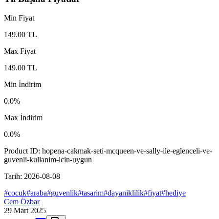
Min Fiyat
149.00
TL
Max Fiyat
149.00
TL
Min İndirim
0.0
%
Max İndirim
0.0
%
Product ID:
hopena-cakmak-seti-mcqueen-ve-sally-ile-eglenceli-ve-
guvenli-kullanim-icin-uygun
Tarih:
2026-08-08
#
cocuk
#
araba
#
guvenlik
#
tasarim
#
dayaniklilik
#
fiyat
#
hediye
Cem Özbar
29 Mart 2025