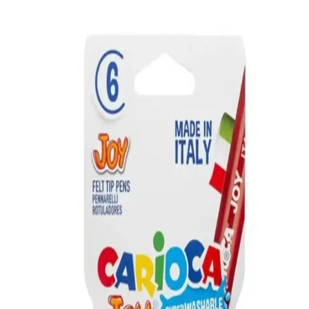
Mutfaktaki kullanılmayan küçük alanlar, çocuk oyun köşesinden
mudroom, çalışma alanı veya küçük yemek köşesine dönüştürülerek
evin işlevselliği artırılabilir. Doğru mobilya seçimiyle estetik ve
düzen sağlanır.
Midilife Lifebed Cotton Yaylı Yatak 65x95 cm doğal
malzeme ve ergonomik tasarım ile sağlıklı uyku
sağlar
Midilife Lifebed Cotton Yaylı Yatak, doğal malzeme, çift taraflı
kullanım ve ergonomik tasarımıyla çocuklar ve bebekler için ideal,
uzun ömürlü ve hijyenik uyku ortamı sunar.
Mor Lila Beyaz Doğum Günü Balon Zincir Seti
Renkli ve Şık Parti Dekorasyonu İçin Uygun
Renkli ve dayanıklı balonlardan oluşan bu set, doğum günü
kutlamalarına şıklık ve canlılık katar, kolay kurulumu ile partilerinizi
unutulmaz kılar.
Parti Dolabı 6 Adet 14'' Safari Folyo Balon Hayvan
Seti Renkli ve Eğlenceli Dekorasyon Ürünü