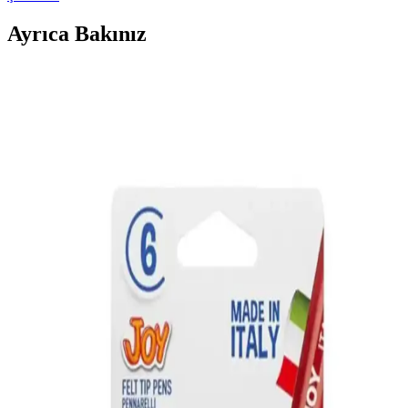
Ayrıca Bakınız
Mutfaktaki Küçük Alanların Değerlendirilmesi:
Çocuk Oyun Alanından Fonksiyonel Mekanlara
Dönüşüm
Mutfaktaki kullanılmayan küçük alanlar, çocuk oyun köşesinden
mudroom, çalışma alanı veya küçük yemek köşesine dönüştürülerek
evin işlevselliği artırılabilir. Doğru mobilya seçimiyle estetik ve
düzen sağlanır.
Midilife Lifebed Cotton Yaylı Yatak 65x95 cm doğal
malzeme ve ergonomik tasarım ile sağlıklı uyku
sağlar
Midilife Lifebed Cotton Yaylı Yatak, doğal malzeme, çift taraflı
kullanım ve ergonomik tasarımıyla çocuklar ve bebekler için ideal,
uzun ömürlü ve hijyenik uyku ortamı sunar.
Mor Lila Beyaz Doğum Günü Balon Zincir Seti