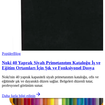
Popüler
Blog
Noki 40 Yaprak Siyah Primetanıtım Kataloğu İş ve
Eğitim Ortamları İçin Şık ve Fonksiyonel Dosya
Noki'nin 40 yaprak kapasiteli siyah primetanıtım kataloğu, ofis ve
eğitimde şık ve dayanıklı düzen sağlar. Belgeleri düzenli tutar,
profesyonel görünüm sunar.
Daha fazla bilgi edinin