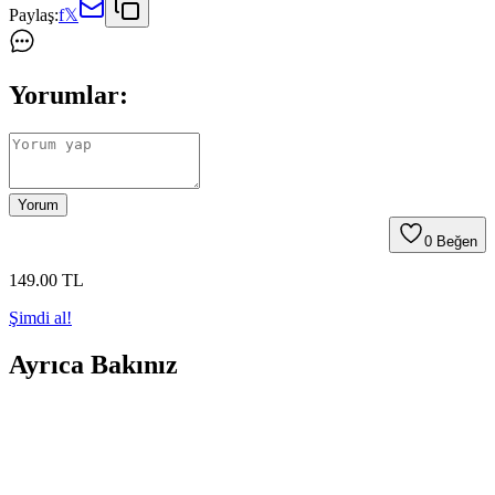
Paylaş:
f
𝕏
Yorumlar:
Yorum
0
Beğen
149
.00
TL
Şimdi al!
Ayrıca Bakınız
Mutfaktaki Küçük Alanların Değerlendirilmesi:
Çocuk Oyun Alanından Fonksiyonel Mekanlara
Dönüşüm