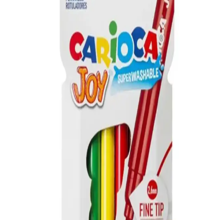
Renkli ve Şık Parti Dekorasyonu İçin Uygun
Renkli ve dayanıklı balonlardan oluşan bu set, doğum günü
kutlamalarına şıklık ve canlılık katar, kolay kurulumu ile partilerinizi
unutulmaz kılar.
Parti Dolabı 6 Adet 14'' Safari Folyo Balon Hayvan
Seti Renkli ve Eğlenceli Dekorasyon Ürünü
14 inçlik hayvan figürlü folyo balonlar, doğa ve hayvan temalı
etkinliklerde canlılık ve eğlence katmak için ideal, dayanıklı ve
kolay şişirilebilir, renkli dekorasyon ürünü.
Neobebek Stick4ever Forest: Çocuklar İçin Yaratıcı
ve Eğlenceli Sticker Seti
Neobebek Stick4ever Forest, çocuklara doğa temalı yaratıcı sticker
deneyimi sunar. Eğlenceli ve sanatsal aktivitelerle çocukların hayal
gücünü destekler, el becerilerini geliştirir.
Minika Çocuk Özel Seri 5 ve Turkuvaz Minika Go
Dergileri Karşılaştırması