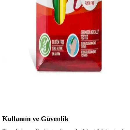
Minika Çocuk Özel Seri 5 ve Turkuvaz Minika Go, çocukların
eğlenerek öğrenmesini sağlayan popüler dergiler. Türkçe ve Azerice
içeriklerle, farklı yaş gruplarına hitap eden bu ürünler, ebeveynlere
uygun seçim yapma imkanı sunar.
Çocuklar İçin Ergonomik ve Dayanıklı Çalışma
Masası Seçenekleri
Çocukların gelişimine uygun, ergonomik ve dayanıklı tasarıma sahip
renkli çalışma masaları, kolay temizlenebilir yüzeyleri ve güvenli
yapılarıyla ebeveynlerin tercihine sunuluyor.
Genel Markalar Çocuk Carioca Joy Süper
Yıkanabilir Keçeli Boya Kalemi 6'lı Ürün Tanıtımı
ve İnceleme
Güvenli, yıkanabilir ve canlı renkli çocuk boya kalemi seti, sanat
aktivitelerini eğlenceli ve temiz hale getirir, ebeveynlerin tercih ettiği
kullanışlı bir ürün.
Kullanım ve Güvenlik