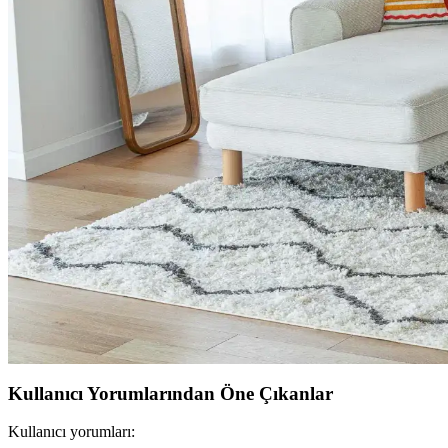
Giriş holü dekorasyonunda duvar kağıdı seçimi, mobilya düzeni ve zem
ABD'de USM Haller Modüler Mobilya Sistemlerine Uy
USM Haller modüler mobilyalarının yüksek fiyatları, ABD'de yerel ma
maliyetleri ve kullanıcı deneyimleri değerlendiriliyor.
Yeşil Kanepe Dekorasyonunda Renk Uyumu ve Mobily
Yeşil kanepe, odanın renk paleti ve mobilya düzeniyle uyum sağladığın
Küçük Toalet Odası Yenileme: Fonksiyonel ve Estetik
Küçük toalet odasının yenilenmesinde mobilya uyumu, ton sür ton desen
Küçük Oturma Odalarında Rahat Koltuk Yerleşimi ve
Küçük oturma odalarında rahat koltukların yerleşimi ve dekorasyonund
Kullanıcı Yorumlarından Öne Çıkanlar
Kullanıcı yorumları: