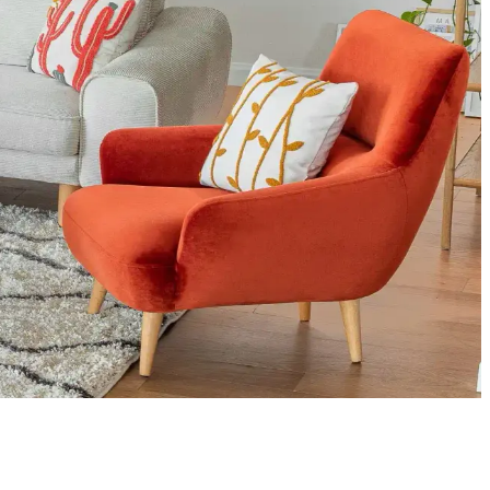
m ve neme karşı pratik çözümler önemlidir.
ik ve esnek alternatifler oluşturulmasına yol açıyor. Üretim
n estetiğini ve ferahlığını artırır.
ik halı tercihleri mekâna estetik ve fonksiyonellik katar.
seçimi ve aksesuar kullanımı mekânı hem konforlu hem şık kılar.