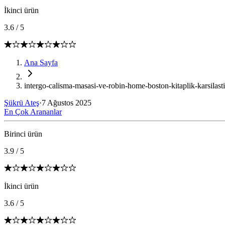
İkinci ürün
3.6
/
5
Ana Sayfa
intergo-calisma-masasi-ve-robin-home-boston-kitaplik-karsilast
Şükrü Ateş
·
7 Ağustos 2025
En Çok Arananlar
Birinci ürün
3.9
/
5
İkinci ürün
3.6
/
5