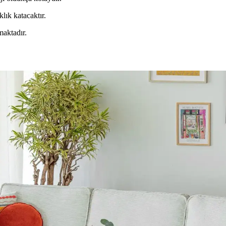
lık katacaktır.
maktadır.
rnatif Kullanım Alanları Hakkında Detaylı İnceleme
kabı ve banyo malzemeleri gibi farklı eşyaların düzenlenmesinde fonksiyo
um Prensipleriyle Mekan Tasarımı
n atmosferini belirler. 60/30/10 prensibi ve mobilyalarla uyum, yaşam a
ik Dengenin Sağlanması
ilya düzeni mekânın estetik ve fonksiyonel dengesini sağlar. Doğru duvar
: Sahil Evi İçin Pratik Çözümler