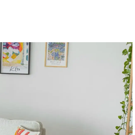
nel çözümler sunar. Malzeme ve boyut çeşitliliği kullanım alanlarını
lanına sıcaklık ve kişilik katar.
 rengi ve sanat eserleriyle ferah bir atmosfer oluşturulur.