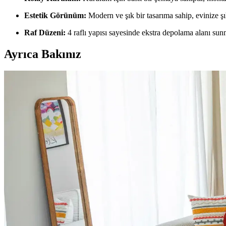
Estetik Görünüm:
Modern ve şık bir tasarıma sahip, evinize şık
Raf Düzeni:
4 raflı yapısı sayesinde ekstra depolama alanı sun
Ayrıca Bakınız
Dergi ve Gazete Tutucularının Fonksiyonları ve Alte
Dergi ve gazete tutucuları, basılı medyanın yanı sıra battaniye, ayak
genişletir.
Ev Dekorasyonunda Halı Seçimi: Renk Dengesi ve Uy
Ev dekorasyonunda halı seçimi, renk dengesi ve desen uyumu ile mekanı
Salon Duvar Düzenlemesinde Raf Kullanımı ve Estet
Salon duvarlarında rafların simetrik yerleşimi, aksesuar seçimi ve mob
Giriş Holü Dekorasyonunda Estetik ve Fonksiyonellik