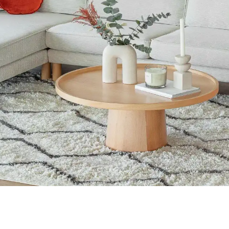
in malzemeleri estetik ve fonksiyonelliği dengeler. Sahil evlerinde ku
umlu Alternatifler ve Üretim Değerlendirmesi
rangozlar ve yapı marketlerinden temin edilen uyumlu parçalarla ekonom
a Düzeniyle Mekan Estetiği
da dekorasyonda öne çıkar. Renk bütünlüğü ve mobilya yerleşimi, mekanı
 Tasarım Önerileri
ler ve aksesuar seçimi önemlidir. Uygun fiyatlı dolap boyama ve hijyen
 Dekorasyon Stratejileri
a fonksiyonellik ile estetiğin dengelenmesi önemlidir. Doğru mobilya 