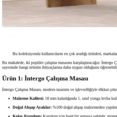
Bu koleksiyonda kullanıcıların en çok aradığı ürünleri, markalar
Bu makalede, iki popüler çalışma masasını karşılaştıracağız: İntergo 
sayesinde hangi ürünün ihtiyaçlarına daha uygun olduğunu öğrenebilir
Ürün 1: İntergo Çalışma Masası
İntergo Çalışma Masası, modern tasarımı ve işlevselliğiyle dikkat çekm
Malzeme Kalitesi:
18 mm kalınlığında 1. sınıf yonga levha kulla
Doğal Ahşap Ayaklar:
%100 doğal ahşap malzemeden yapılmışt
Kolay Kurulum:
Kurulum için basit bir şemaya sahiptir, monta