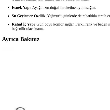
Esnek Yapı
: Ayağınızın doğal hareketine uyum sağlar.
Su Geçirmez Özellik
: Yağmurlu günlerde de rahatlıkla tercih edi
Rahat İç Yapı
: Gün boyu konfor sağlar. Farklı renk ve beden s
beğenilir olacaksınız.
Ayrıca Bakınız
Skechers Hazel - Faye ve Skechers Muno-Kick It Spor
Bu karşılaştırmada Skechers Hazel - Faye ve Muno-Kick It modellerinin 
Puma Skye Clean Kadın Sneaker: Şık ve Konforlu G
Puma Skye Clean kadın sneaker, hafif ve nefes alabilir tekstil yapısı, 
tercih.
Jump 28063 ve Jump 28790 Kadın Spor Ayakkabıları
Jump 28063 ve Jump 28790 modellerinin tasarım, konfor ve kullanıcı y