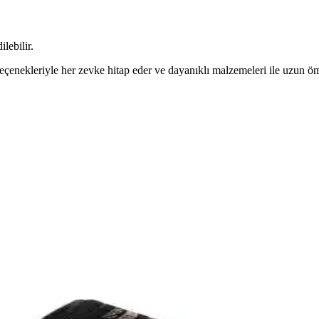
lebilir.
eçenekleriyle her zevke hitap eder ve dayanıklı malzemeleri ile uzun öm
 Ayakkabıları Karşılaştırması
özellikleri, kullanıcı yorumları ve hangi durumda tercih edilmesi gerek
ünlük Spor Ayakkabı Seçenekleri
rahatlık sağlayan softFoam+ teknolojisi ve şık tasarımıyla günlük kullanım
 Karşılaştırması
orumlarıyla karşılaştırması yapılarak, en uygun kadın spor ayakkabısı