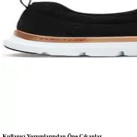
Adidas HP9425 Breaknet 2.0 Spor Ayakkabısı İncelem
Adidas'ın şehir yaşamına uygun, sürdürülebilir malzeme kullanımıyla ön
Skechers Skech - Lite Pro ve Summits Karşılaştırmas
Skechers Skech - Lite Pro hafif ve şık tasarımıyla günlük konfor sağlar
yapmanıza yardımcı olur.
adidas Run 60S 3.0 ve adidas Grand Court TD Model K
adidas Run 60S 3.0 ve adidas Grand Court TD modellerinin tasarım, m
Kinetix Lescar ve Pıero Sneaker Modelleri Karşılaştı
Kinetix Lescar ve Pıero modelleri hakkında detaylı karşılaştırma, tas
Skechers Flex Appeal 4.0 Kadın Siyah Günlük Spor A
Skechers Flex Appeal 4.0 kadın ayakkabısı, hafifliği ve şık tasarımıyl
Kullanıcı Yorumlarından Öne Çıkanlar