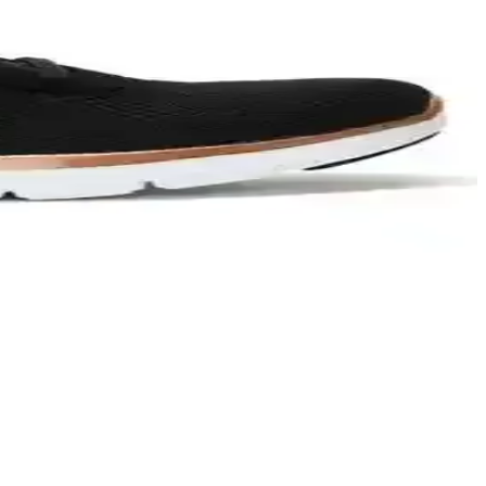
n beğenisini kazanıyor.
. Her iki modelin özellikleri ve kullanıcı yorumlarıyla seçim
 veya günlük kullanım için daha uygun olduğunu keşfedin.
n.