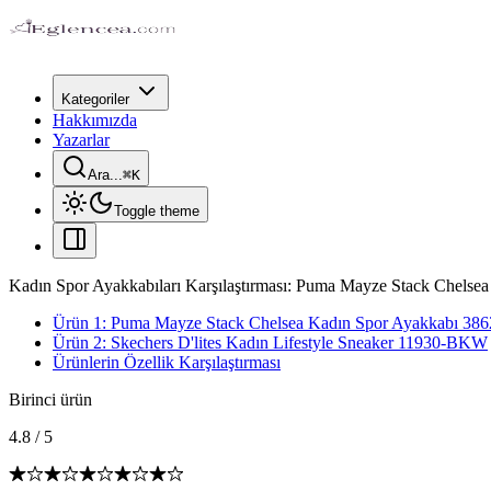
Kategoriler
Hakkımızda
Yazarlar
Ara...
⌘
K
Toggle theme
Kadın Spor Ayakkabıları Karşılaştırması: Puma Mayze Stack Chelsea v
Ürün 1: Puma Mayze Stack Chelsea Kadın Spor Ayakkabı 38
Ürün 2: Skechers D'lites Kadın Lifestyle Sneaker 11930-BKW
Ürünlerin Özellik Karşılaştırması
Birinci ürün
4.8
/
5