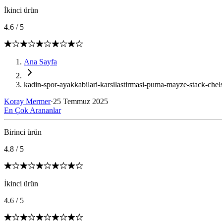
İkinci ürün
4.6
/
5
Ana Sayfa
kadin-spor-ayakkabilari-karsilastirmasi-puma-mayze-stack-chelse
Koray Mermer
·
25 Temmuz 2025
En Çok Arananlar
Birinci ürün
4.8
/
5
İkinci ürün
4.6
/
5