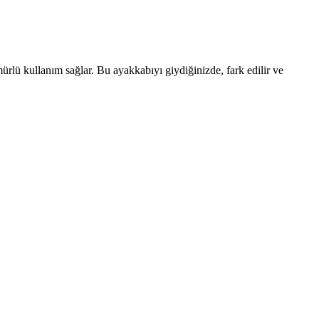
ürlü kullanım sağlar. Bu ayakkabıyı giydiğinizde, fark edilir ve
tiği detaylı şekilde inceleniyor.
 için ideal. Dayanıklı kauçuk taban ile güvenli ve stil sahibi bir
 seçeneği sunuluyor.