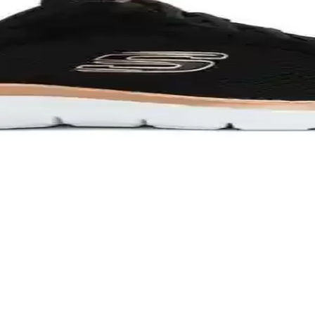
e ve Kullanıcı Yorumları
e çıkan Breaknet 2.0 modeli, şık tasarımı ve rahatlığıyla kullanıcıları
ı: Hangi Ayakkabı Sizin İçin Uygun
. Summits ise hava alan ve hafif yapısıyla uzun yürüyüşler için idealdir
arşılaştırması ve Özellikleri
alzeme ve kullanıcı yorumlarıyla karşılaştırması. Hangi modelin spor
rması 2024
arım, malzeme ve kullanıcı yorumlarıyla en uygun sneaker seçimini yapı
yakkabı Tasarımı ve Kullanıcı Yorumları
a günlük kullanım için ideal, yüksek kullanıcı memnuniyeti sağlar.