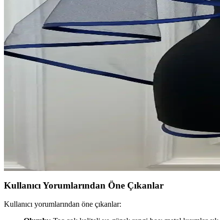
ZEYMERADE'nin 174 parçalık bordo kına seti, yüksek kalite ve şıklık
Rima Tasarım Dökülmeyen Incili Beyaz Söz ve Nişan 
İki popüler Rima Tasarım ürünü olan dökülmeyen incili kurdele ve karşı
Atakent Süs ve Eğlencemarketi Balon Zinciri Karşılaş
İki farklı balon zinciri setini detaylı karşılaştırıyoruz. Renk, malzem
Masalsı Concept ve Slndizayn Epoksi Anahtarlık Karşı
İki markanın epoksi anahtarlık ürünlerini detaylı karşılaştırıyoruz. Ku
ZEYMERADE Lacivert Gelin Duvak Setleri Karşılaşt
ZEYMERADE lacivert gelin duvak setleri arasında karşılaştırma yaparak
Kullanıcı Yorumlarından Öne Çıkanlar
Kullanıcı yorumlarından öne çıkanlar: