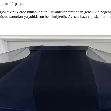
 toplam 11 parça.
bi etkinliklerde kullanılabilir. Kullanıcılar tarafından genellikle beğeni
düşme sorunları yaşadıklarını belirtmişlerdir. Ayrıca, bazı yapışkanların 
 Özel Günler İçin Şık Hediye Seçeneği
 anlamlı hediye seçenekleri sunar. Kaliteli malzeme ve kişiselleştirme imk
 Etkinlikleriniz İçin Zarif Dekorasyon Ürünü
ve şık tasarımıyla düğün, nişan ve kına gibi etkinliklerde dekorasyo
 Dekoratif Ürünler
le öne çıkan damat bohça süsü, düğün ve özel kutlamalarda zarif dekoras
i Seti Şık ve Dayanıklı Organizasyonlar İçin