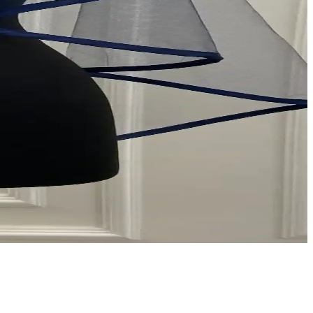
zü kusursuz hale getirir.
 Hangi ürün ihtiyaçlarınıza uygun? Detaylar burada.
ğinize daha uygun olduğunu keşfedin.
irleyin.
eti seçmek için detaylı bilgi edinin.