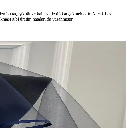
len bu taç, şıklığı ve kalitesi ile dikkat çekmektedir. Ancak bazı
akması gibi üretim hataları da yaşanmıştır.
anıyla öne çıkar.
nunuzu tamamlar. Kolay kullanımı ve çok yönlü tercihleriyle
yon sağlar, uzun ömürlü kullanım sunar.