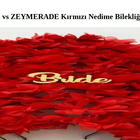
 vs ZEYMERADE Kırmızı Nedime Bilekliğ