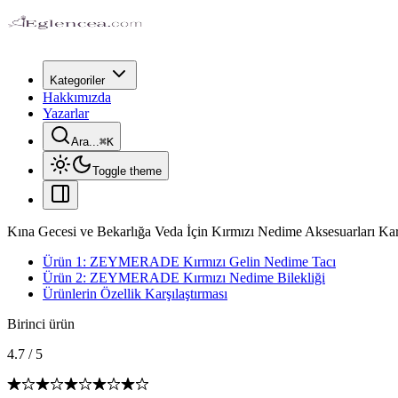
Kategoriler
Hakkımızda
Yazarlar
Ara...
⌘
K
Toggle theme
Kına Gecesi ve Bekarlığa Veda İçin Kırmızı Nedime Aksesuarları Karş
Ürün 1: ZEYMERADE Kırmızı Gelin Nedime Tacı
Ürün 2: ZEYMERADE Kırmızı Nedime Bilekliği
Ürünlerin Özellik Karşılaştırması
Birinci ürün
4.7
/
5