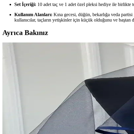
Set İçeriği:
10 adet taç ve 1 adet özel pleksi hediye ile birlikte
Kullanım Alanları:
Kına gecesi, düğün, bekarlığa veda partisi gi
kullanıcılar, taçların yetişkinler için küçük olduğunu ve baştan 
Ayrıca Bakınız
Boutique Naz 25'li Etiketli Anahtarlık Seti Düğün ve
Boutique Naz'in 25'li etiketli anahtarlık seti, özel günlerinizde şık ve
ZEYMERADE Beyaz Orkide Bohça Süsü Düğün ve Özel
ZEYMERADE'nin beyaz orkide bohça süsü, yüksek kaliteli malzemeleri 
organizasyonlarınızı özel kılar.
Ecrin Tuhafiye Hobi Damat Bohça Süsü: Şık ve Zarif
Yüksek kaliteli malzemelerden üretilmiş, estetik ve detaylı işçiliğiy
ZEYMERADE Bordo 174 Parça Kına Gecesi Malzemeler