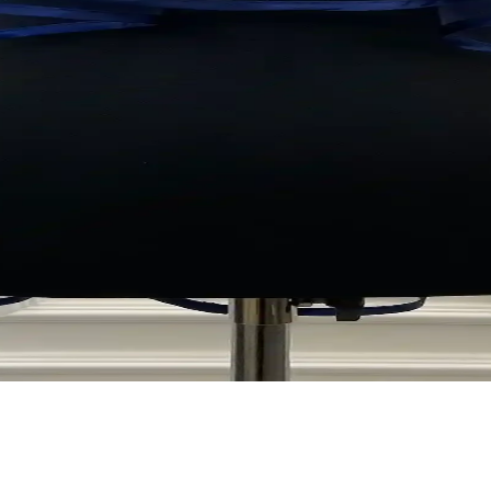
 sunar. Dekorasyon, aksesuar ve organizasyon detaylarıyla özel gününü
Kurdelesi ile Karşılama Panosu Ürün Karşılaştırması
lama panosu, özellikleri ve kullanıcı deneyimleriyle karşılaştırılıyor.
tırması: Hangi Set Sizin İçin Uygun
e, kullanım alanları ve kullanıcı yorumlarıyla hangi ürünün sizin etkinli
laştırması: Özellikler ve Kullanıcı Yorumları
llanıcı yorumları ve ürün özellikleriyle en uygun hediyelik seçeneğini bel
ırması ve Seçim Rehberi
, ürünlerin özelliklerini ve kullanıcı yorumlarını inceleyin. En uygun s