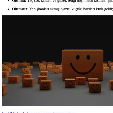
Olumlu:
Taç çok kaliteli ve güzel; rengi hoş; metal kısımlar şık
Olumsuz:
Yapışkanları akmış; yazısı küçük; bazıları kırık geldi