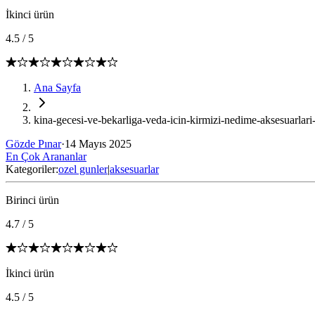
İkinci ürün
4.5
/
5
Ana Sayfa
kina-gecesi-ve-bekarliga-veda-icin-kirmizi-nedime-aksesuarlari-
Gözde Pınar
·
14 Mayıs 2025
En Çok Arananlar
Kategoriler:
ozel gunler
|
aksesuarlar
Birinci ürün
4.7
/
5
İkinci ürün
4.5
/
5