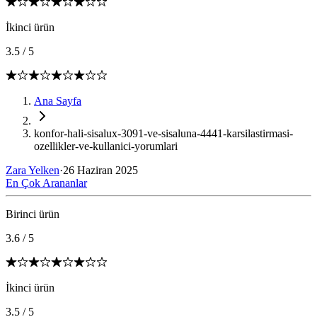
İkinci ürün
3.5
/
5
Ana Sayfa
konfor-hali-sisalux-3091-ve-sisaluna-4441-karsilastirmasi-
ozellikler-ve-kullanici-yorumlari
Zara Yelken
·
26 Haziran 2025
En Çok Arananlar
Birinci ürün
3.6
/
5
İkinci ürün
3.5
/
5