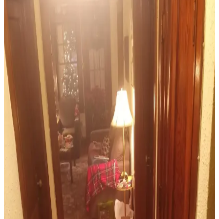
uyum, yaşam alanına sıcaklık ve kişilik katar.
Sherwin Williams Cream & Sugar Duvar Rengine
Uyumlu Perde Seçimi ve Ton Çakışması Önleme
Yöntemleri
Sherwin Williams Cream & Sugar duvar rengine sahip odalarda
perde seçimi, halı ve dekorasyonla uyumlu tonlarda yapılmalı. Pinch
pleat model perdeler estetik görünüm sağlar ve ton çakışmasını
önler.
Maximalist ve Fantastik Bebek Odası İçin Uyumlu
Halı ve Perde Seçimi Rehberi
Maximalist bebek odası tasarımında halı ve perde seçimi, renk
uyumu, desen dengesi, temizlik kolaylığı ve bebeğin gelişimi göz
önünde bulundurularak yapılmalıdır. Aydınlatmada güvenli tavan
vantilatörleri tercih edilmelidir.
Salon Dekorasyonunda Halı, Mobilya ve Duvar
Düzenlemeleriyle Sıcak Mekân Yaratma
Salon dekorasyonunda doğru halı seçimi, mobilya yerleşimi ve