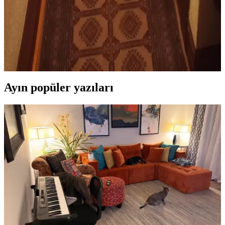
Koridor Halısı Seçiminde Doğru Uzunluk ve
Genişlik Ölçütleriyle Estetik ve Fonksiyonellik
Koridor halısı seçiminde doğru uzunluk ve genişlik, estetik denge ve
kullanım rahatlığı sağlar. Yanlarda boşluk bırakmak ve kapı
eşiklerine uygun uzunluk tercih edilmelidir.
Ayın popüler yazıları