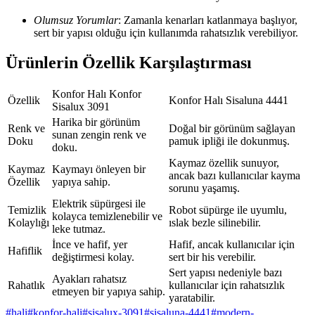
Olumsuz Yorumlar
: Zamanla kenarları katlanmaya başlıyor,
sert bir yapısı olduğu için kullanımda rahatsızlık verebiliyor.
Ürünlerin Özellik Karşılaştırması
Konfor Halı Konfor
Özellik
Konfor Halı Sisaluna 4441
Sisalux 3091
Harika bir görünüm
Renk ve
Doğal bir görünüm sağlayan
sunan zengin renk ve
Doku
pamuk ipliği ile dokunmuş.
doku.
Kaymaz özellik sunuyor,
Kaymaz
Kaymayı önleyen bir
ancak bazı kullanıcılar kayma
Özellik
yapıya sahip.
sorunu yaşamış.
Elektrik süpürgesi ile
Temizlik
Robot süpürge ile uyumlu,
kolayca temizlenebilir ve
Kolaylığı
ıslak bezle silinebilir.
leke tutmaz.
İnce ve hafif, yer
Hafif, ancak kullanıcılar için
Hafiflik
değiştirmesi kolay.
sert bir his verebilir.
Sert yapısı nedeniyle bazı
Ayakları rahatsız
Rahatlık
kullanıcılar için rahatsızlık
etmeyen bir yapıya sahip.
yaratabilir.
#
hali
#
konfor-hali
#
sisalux-3091
#
sisaluna-4441
#
modern-