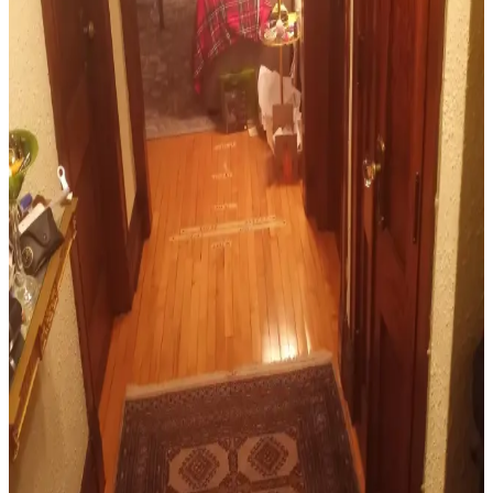
Salon Dekorasyonunda Halı, Mobilya ve Duvar
Düzenlemeleriyle Sıcak Mekân Yaratma
Salon dekorasyonunda doğru halı seçimi, mobilya yerleşimi ve
duvar aksesuarlarıyla sıcak ve kullanışlı bir yaşam alanı yaratmanın
yolları anlatılıyor.
Yemek Odası Dekorasyonunda Halı ve Aksesuar
Seçimi İçin Pratik İpuçları
Yemek odasında halı seçimi, boyut, renk ve malzeme uyumu ile
aksesuar düzenlemesi dekorasyonun estetik ve fonksiyonel yönlerini
belirler. Doğru seçimler mekâna konfor ve görsel denge katar.
Resmi Oturma Odalarında Halı Seçimi: Estetik ve
Fonksiyonellik İçin Doğru Tercihler
Resmi oturma odalarında halı seçimi, mekânın estetiği ve
fonksiyonelliği için önemlidir. Beyaz ve nötr zeminlerde sıcaklık
katan, klasik ve kaliteli halılar tercih edilmelidir.
Yemek Odası Halısı Seçiminde Tasarım, Boyut ve