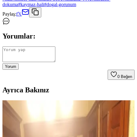
dokuma
#
kaymaz-hali
#
dogal-gorunum
Paylaş:
f
𝕏
Yorumlar:
Yorum
0
Beğen
Ayrıca Bakınız
Ev Dekorasyonunda Halı Seçimi: Renk Dengesi ve
Uyum Prensipleriyle Mekan Tasarımı
Ev dekorasyonunda halı seçimi, renk dengesi ve desen uyumu ile
mekanın atmosferini belirler. 60/30/10 prensibi ve mobilyalarla