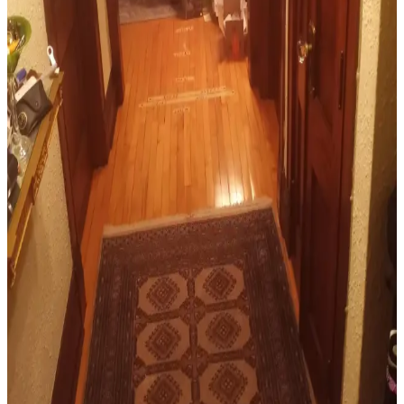
duvar aksesuarlarıyla sıcak ve kullanışlı bir yaşam alanı yaratmanın
yolları anlatılıyor.
Yemek Odası Dekorasyonunda Halı ve Aksesuar
Seçimi İçin Pratik İpuçları
Yemek odasında halı seçimi, boyut, renk ve malzeme uyumu ile
aksesuar düzenlemesi dekorasyonun estetik ve fonksiyonel yönlerini
belirler. Doğru seçimler mekâna konfor ve görsel denge katar.
Resmi Oturma Odalarında Halı Seçimi: Estetik ve
Fonksiyonellik İçin Doğru Tercihler
Resmi oturma odalarında halı seçimi, mekânın estetiği ve
fonksiyonelliği için önemlidir. Beyaz ve nötr zeminlerde sıcaklık
katan, klasik ve kaliteli halılar tercih edilmelidir.
Yemek Odası Halısı Seçiminde Tasarım, Boyut ve
Malzeme Kriterleri
Yemek odasında halı seçimi, boyut, renk, malzeme ve tasarım
uyumu gibi faktörlerle mekanın fonksiyonelliğini ve estetiğini
etkiler. Kullanıcı tercihleri de seçimde önemli rol oynar.