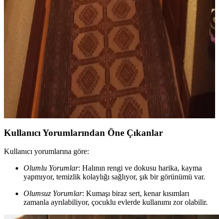
Malzeme Kriterleri
Yemek odasında halı seçimi, boyut, renk, malzeme ve tasarım
uyumu gibi faktörlerle mekanın fonksiyonelliğini ve estetiğini
etkiler. Kullanıcı tercihleri de seçimde önemli rol oynar.
Koridor Halısı Seçiminde Doğru Uzunluk ve
Genişlik Ölçütleriyle Estetik ve Fonksiyonellik
Koridor halısı seçiminde doğru uzunluk ve genişlik, estetik denge ve
kullanım rahatlığı sağlar. Yanlarda boşluk bırakmak ve kapı
eşiklerine uygun uzunluk tercih edilmelidir.
Kullanıcı Yorumlarından Öne Çıkanlar
Kullanıcı yorumlarına göre:
Olumlu Yorumlar
: Halının rengi ve dokusu harika, kayma
yapmıyor, temizlik kolaylığı sağlıyor, şık bir görünümü var.
Olumsuz Yorumlar
: Kumaşı biraz sert, kenar kısımları
zamanla ayrılabiliyor, çocuklu evlerde kullanımı zor olabilir.