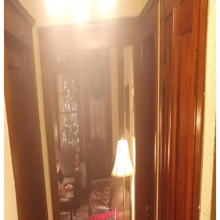
Ev Dekorasyonunda Halı Seçimi: Renk Dengesi ve
Uyum Prensipleriyle Mekan Tasarımı
Ev dekorasyonunda halı seçimi, renk dengesi ve desen uyumu ile
mekanın atmosferini belirler. 60/30/10 prensibi ve mobilyalarla
uyum, yaşam alanına sıcaklık ve kişilik katar.
Sherwin Williams Cream & Sugar Duvar Rengine
Uyumlu Perde Seçimi ve Ton Çakışması Önleme
Yöntemleri
Sherwin Williams Cream & Sugar duvar rengine sahip odalarda
perde seçimi, halı ve dekorasyonla uyumlu tonlarda yapılmalı. Pinch
pleat model perdeler estetik görünüm sağlar ve ton çakışmasını
önler.
Maximalist ve Fantastik Bebek Odası İçin Uyumlu
Halı ve Perde Seçimi Rehberi
Maximalist bebek odası tasarımında halı ve perde seçimi, renk
uyumu, desen dengesi, temizlik kolaylığı ve bebeğin gelişimi göz
önünde bulundurularak yapılmalıdır. Aydınlatmada güvenli tavan
vantilatörleri tercih edilmelidir.