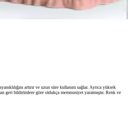
klılık ve estetik açısından değerlendirin.
lanım Özellikleri
lzeme/dokuma, kaymazlık, bakım kolaylığı ve dikiş kalitesi gibi
umaş elastikiyeti, uyum, kayma kontrolü ve bakım talimatları gibi ana
ıklılığını artırır ve uzun süre kullanım sağlar. Ayrıca yüksek
n geri bildirimlere göre oldukça memnuniyet yaratmıştır. Renk ve