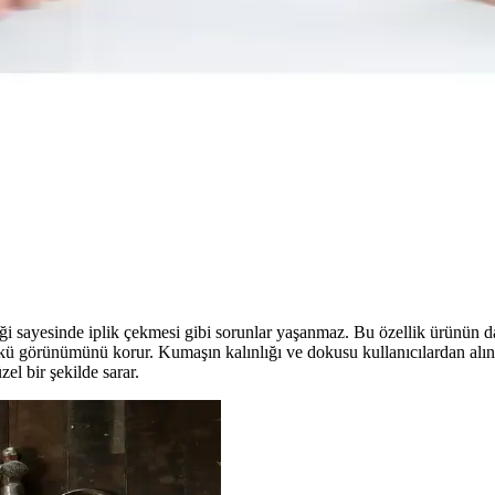
ylığı ve kullanıcı geri bildirimleriyle detaylı karşılaştırıyoruz. Dayanı
ft Taraflı Örtü Karşılaştırması: Boyut, Malzeme ve Kul
lerde Home Vessel Çift Taraflı Çekyat Koltuk Örtüsü’nün boyutlar, ma
hmall 3+3+1+1 Takımı Karşılaştırması
ile Tuchmall 3+3+1+1 Takımı arasındaki temel farkları değerlendirir; k
yesinde iplik çekmesi gibi sorunlar yaşanmaz. Bu özellik ürünün dayan
 görünümünü korur. Kumaşın kalınlığı ve dokusu kullanıcılardan alına
el bir şekilde sarar.