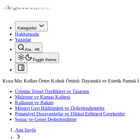
Kategoriler
Hakkımızda
Yazarlar
Ara...
⌘
K
Toggle theme
Koza Mix Kolları Örten Koltuk Örtüsü: Dayanıklı ve Estetik Pamu
Ürünün Temel Özellikleri ve Tasarımı
Malzeme ve Kumaş Kalitesi
Kullanım ve Bakım
Müşteri Geri Bildirimleri ve Değerlendirmeler
Potansiyel Dezavantajlar ve Dikkat Edilmesi Gerekenler
Sonuç ve Genel Değerlendirme
Ana Sayfa