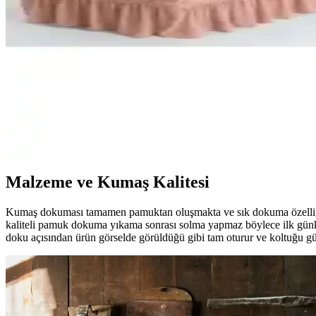
İki farklı koltuk ve kanepe örtüsü ürününü malzeme, boyut, kullanım kola
Kadife Bambu Çizgili Örtü ile Velerde Home Vessel Çi
Bu karşılaştırma, Kadife Bambu Çizgili Süngerli Kadife Kaymaz ve Ve
temel özelliklerini ve kullanıcı geri bildirimlerini özetler.
Arlisa Arısoy 3+3+1+1 Jakarlı Koltuk Örtüsü ile Tuc
Bu karşılaştırma Arlisa Arısoy 3+3+1+1 Jakarlı Koltuk Örtüsü Takımı 
kriterleri destekler.
Malzeme ve Kumaş Kalitesi
Kumaş dokuması tamamen pamuktan oluşmakta ve sık dokuma özelliği sa
kaliteli pamuk dokuma yıkama sonrası solma yapmaz böylece ilk günkü
doku açısından ürün görselde görüldüğü gibi tam oturur ve koltuğu güz