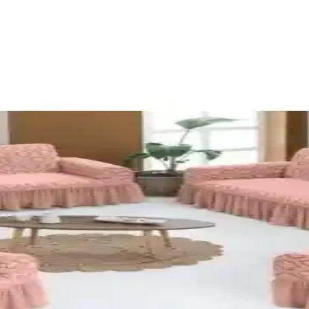
e Dayanıklı Tasarım Özellikleri
şık bordo rengiyle dayanıklılık ve estetiği bir arada sunar. Kullanımı
h Organik Bezi Özellikleri
 memnuniyeti açısından karşılaştırıyoruz. Kalite, dayanıklılık ve estetik 
laştırması ve Kullanıcı Yorumları
ntajlar sunar. Her iki ürün de kolay yıkanabilir ve dayanıklıdır, kullan
laştırması ve Detaylı İnceleme
geri bildirimleri üzerinden detaylı karşılaştırması yapıldı. Kalite, uyum
Dayanıklı Koruma Çözümü
sıyla koltuklarınızı korurken ev dekorunuza modern bir dokunuş sağlar.
 Boyut ve Kullanım Özellikleri