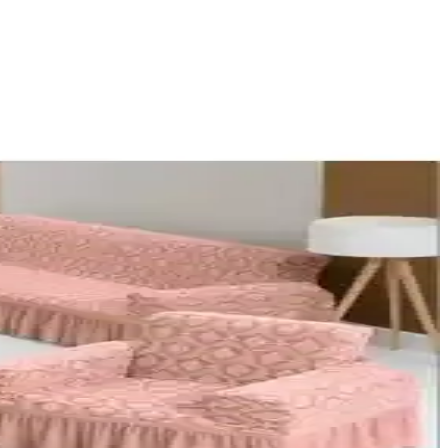
 kolay ve kaymaz yapısıyla ev dekorasyonunuza zarif bir dokunuş katın.
detaylar öne çıkıyor.
ıcılar ise estetik ve kullanım kolaylığını övüyor.
 ve pratiklik öne çıkan özellikler arasında yer alıyor.