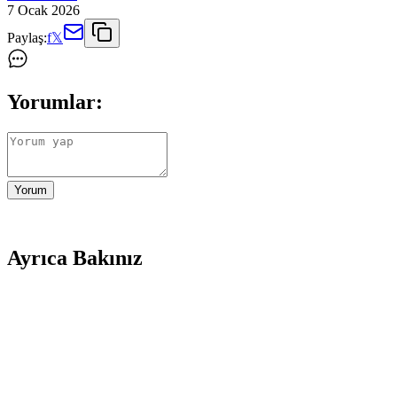
7 Ocak 2026
Paylaş:
f
𝕏
Yorumlar:
Yorum
Ayrıca Bakınız
Koza Mix Berjer Tekli Koltuk Örtüsü Bordo Estetik v
Koza Mix berjer tekli koltuk örtüsü, yüksek kaliteli pamuk dokuma ve 
Koltuk Örtüsü Karşılaştırması: Koza Mix ve Lux Touc