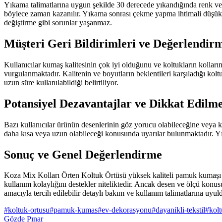
Yıkama talimatlarına uygun şekilde 30 derecede yıkandığında renk ve
böylece zaman kazanılır. Yıkama sonrası çekme yapma ihtimali düşük o
değiştirme gibi sorunlar yaşanmaz.
Müşteri Geri Bildirimleri ve Değerlendir
Kullanıcılar kumaş kalitesinin çok iyi olduğunu ve koltukların kolları
vurgulanmaktadır. Kalitenin ve boyutların beklentileri karşıladığı kol
uzun süre kullanılabildiği belirtiliyor.
Potansiyel Dezavantajlar ve Dikkat Edilm
Bazı kullanıcılar ürünün desenlerinin göz yorucu olabileceğine veya 
daha kısa veya uzun olabileceği konusunda uyarılar bulunmaktadır. Yı
Sonuç ve Genel Değerlendirme
Koza Mix Kolları Örten Koltuk Örtüsü yüksek kaliteli pamuk kumaşı ve 
kullanım kolaylığını destekler niteliktedir. Ancak desen ve ölçü ko
amacıyla tercih edilebilir detaylı bakım ve kullanım talimatlarına uyu
#
koltuk-ortusu
#
pamuk-kumas
#
ev-dekorasyonu
#
dayanikli-tekstil
#
kol
Gözde Pınar