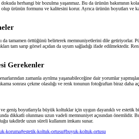
 dokuda herhangi bir bozulma yaşanmaz. Bu da ürünün bakımının kolay 
lup ürünün formunu ve kalitesini korur. Ayrıca ürünün boyutları ve ka
meler
nı da tamamen örttüğünü belirterek memnuniyetlerini dile getiriyorlar. P
tukları tam sarıp görsel açıdan da uyum sağladığı ifade edilmektedir. Re
esi Gerekenler
kenarlarından zamanla ayrılma yaşanabileceğine dair yorumlar yapmışlar
kama sonrası çekme olasılığı ve renk tonunun fotoğraftan biraz daha aç
geniş boyutlarıyla büyük koltuklar için uygun dayanıklı ve estetik bir 
nusunda dikkatli olunması uzun vadeli memnuniyet açısından önemlidir.
lduğu takdirde uzun süreli kullanım imkanı sunar.
tuk-koruma
#
estetik-koltuk-ortusu
#
buyuk-koltuk-ortusu