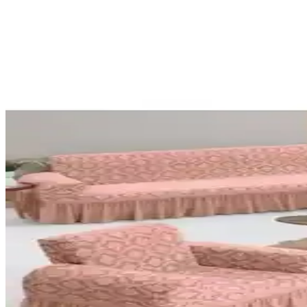
Koza Mix Berjer Tekli Koltuk Örtüsü Bordo Estetik v
Koza Mix berjer tekli koltuk örtüsü, yüksek kaliteli pamuk dokuma ve 
Koltuk Örtüsü Karşılaştırması: Koza Mix ve Lux Touc
İki farklı koltuk örtüsü ürününü materyal, boyut, kullanım ve kullanıcı
Riselerhome ve Tuchmall Lastikli Koltuk Örtüsü Karşı
Riselerhome ve Tuchmall koltuk örtüleri, esneklik ve uyum açısından ava
Vagonik Royal ve Teksnil Home Koltuk Örtüleri Karşı
İki farklı koltuk örtüsü ürününün malzeme, boyut, kullanım ve kullanıcı 
Koza Mix Kolları Örten Koltuk Örtüsü Modern ve 
Koza Mix Kolları Örten Koltuk Örtüsü, şık tasarımı ve dayanıklı yapı
Koltuk ve Kanepe Örtüleri Karşılaştırması: Malzeme,