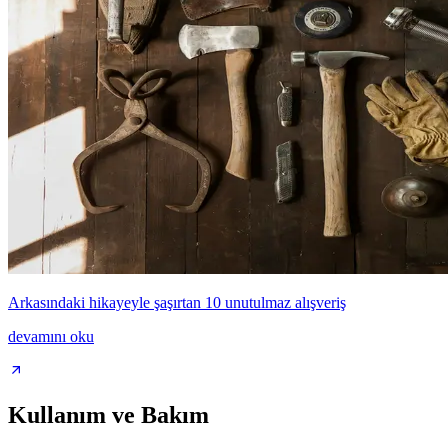
Arkasındaki hikayeyle şaşırtan 10 unutulmaz alışveriş
devamını oku
Kullanım ve Bakım