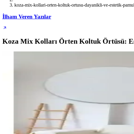
koza-mix-kollari-orten-koltuk-ortusu-dayanikli-ve-estetik-pa
İlham Veren Yazılar
Koza Mix Kolları Örten Koltuk Örtüsü: Est